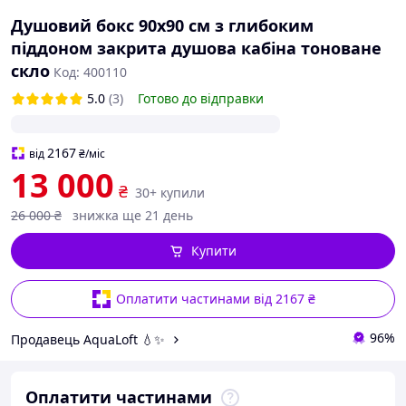
Душовий бокс 90х90 см з глибоким
піддоном закрита душова кабіна тоноване
скло
Код: 400110
5.0
(3)
Готово до відправки
2167
від
₴
/міс
13 000
₴
30+ купили
26 000
₴
знижка ще 21 день
Купити
Оплатити частинами від 2167 ₴
96%
Продавець AquaLoft 💧✨
Оплатити частинами