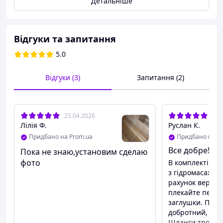
Детальніше
Відгуки та запитання
5.0
Відгуки (3)
Запитання (2)
25.04.2026
20.
Лілія Ф.
Руслан К.
Придбано на Prom.ua
Придбано на P
Все добре!
Пока не знаю,установим сделаю
фото
В комплекті інс
з гідромасажем,
рахунок верхньо
плекайте певни
заглушки. Підд
добротний, тов
Шланги трохі кекешке