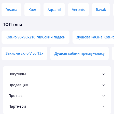
зручний для купання.
Insana
Koer
Aquanil
Veronis
Ravak
Для цінителів релаксу
, які
люблять приймати сидячі
ванни для зняття втоми.
ТОП теги
Для практичних
господарів,
цінувальників
Ko&Po 90х90х210 глибокий піддон
Душова кабіна Ko&Po
багатофункціональність і
зручність.
Захисне скло Vivo T2x
Душові кабіни преміумкласу
Для прихильників сучасного
дизайну
у контрастній сіро-
чорній гамі.
Покупцям
Душовий бокс із глибоким
піддоном
— це розумне
Продавцям
переосмислення стандартної
душової кабіни. Він не тільки
Про нас
економить місце, але й розширює
ваші можливості, додаючи в
Партнери
щоденну рутину елемент спа-