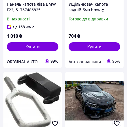
Панель капота ліва BMW
Ущільнювач капота
F22, 51767486825
задній бмв bmw ф
F20/21/22/23/30/31/32/33/
В наявності
Готово до відправки
34/36/87 51767239146
168
від
₴
/міс
1 010
₴
704
₴
Купити
Купити
99%
96%
ORIGINAL AUTO
Автозапчастини