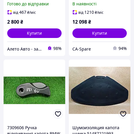
51237431370
Готово до відправки
В наявності
467
1210
від
₴
/міс
від
₴
/міс
2 800
₴
12 098
₴
Купити
Купити
98%
94%
Алето Авто - запчастини на авто зі США
CA-Spare
7309606 Ручка
Шумоизоляция капота
відкривання капота BMW
шумка 51487221993