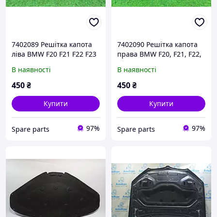
7402089 Решітка капота
7402090 Решітка капота
ліва BMW F20 F21 F22 F23
права BMW F20, F21, F22,
51717402089
F23 51717402090
В наявності
В наявності
450
₴
450
₴
Купити
Купити
97%
97%
Spare parts
Spare parts