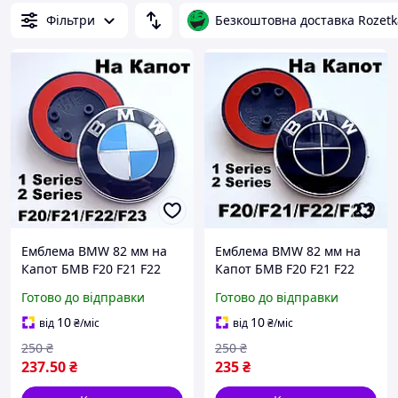
Фільтри
Безкоштовна доставка Rozetk
Емблема BMW 82 мм на
Емблема BMW 82 мм на
Капот БМВ F20 F21 F22
Капот БМВ F20 F21 F22
F23 Ф20 Ф21 Ф22 Ф23 1
F23 Ф20 Ф21 Ф22 Ф23 1
Готово до відправки
Готово до відправки
Series / 2 Series, 7288752
Series / 2 Series, 7288752
значок бмв
значок бмв
10
10
від
₴
/міс
від
₴
/міс
250
₴
250
₴
237
.50
₴
235
₴