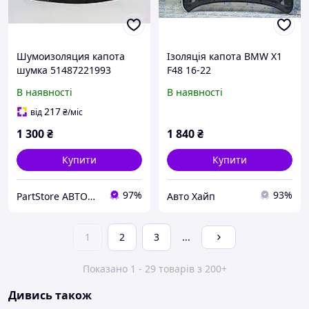
Шумоизоляция капота
Ізоляція капота BMW X1
шумка 51487221993
F48 16-22
Новая BMW 2 F22 F23 F87
В наявності
В наявності
БМВ 2 Ф22 Ф23 Ф87 2014-
217
від
₴
/міс
1 300
₴
1 840
₴
Купити
Купити
97%
93%
PartStore АВТОСВІТ
Авто Хайп
1
2
3
...
Показано 1 - 29 товарів з 200+
Дивись також