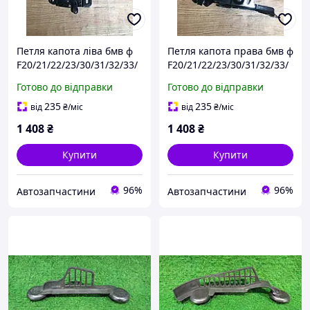
Петля капота ліва бмв ф
Петля капота права бмв ф
F20/21/22/23/30/31/32/33/
F20/21/22/23/30/31/32/33/
34/36 7336699 /
34/36 7336700 /
Готово до відправки
Готово до відправки
41617286343
41617286344
235
235
від
₴
/міс
від
₴
/міс
1 408
₴
1 408
₴
Купити
Купити
96%
96%
Автозапчастини
Автозапчастини