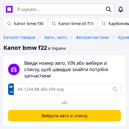
Капот bmw f30
Капот bmw x5 f15
Карбонов
Каталог товарів
Авто-, мото
Автозапчастини
Кузо
Капот bmw f22
в Україні
Введи номер авто, VIN або вибери зі
списку, щоб швидше знайти потрібні
запчастини
UA
або
Вибрати авто зі списку