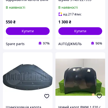
F20 F21 F22 F30 F31 F32
Новая BMW 2 F22 F23 F87
В наявності
В наявності
51237309606
БМВ 2 Ф22 Ф23 Ф87 2014-
217
від
₴
/міс
550
₴
1 300
₴
Купити
Купити
97%
96%
Spare parts
AUTOДЖМІЛЬ
Шумоізоляція капота
Новий капот BMW 1 F20 /