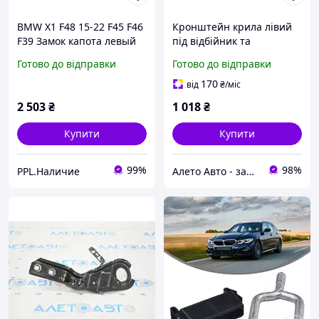
BMW X1 F48 15-22 F45 F46
Кронштейн крила лівий
F39 Замок капота левый
під відбійник та
7376978
амортизатор капота BMW
Готово до відправки
Готово до відправки
X1 F48 16-22 41007956399
170
від
₴
/міс
2 503
₴
1 018
₴
Купити
Купити
99%
98%
PPL.Наличие
Алето Авто - запчастини на авто зі США