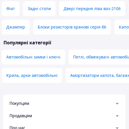
Фіат
Задні стопи
Двері передня ліва ваз-2106
Джампер
Блоки резисторів кранові серія б6
Капо
Популярні категорії
Автомобільні замки і ключі
Петлі, обмежувачі автомобі
Крила, арки автомобільні
Амортизатори капота, багаж
Покупцям
Продавцям
Про нас