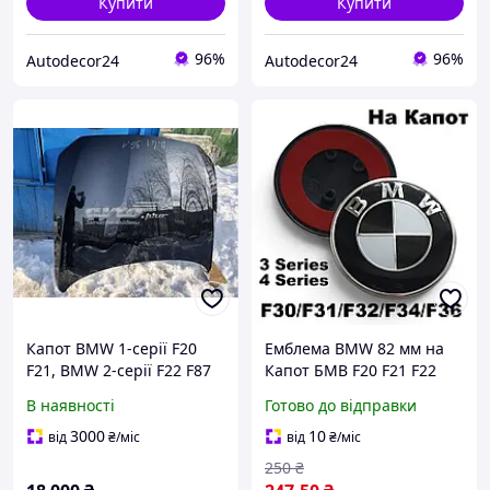
Купити
Купити
96%
96%
Autodecor24
Autodecor24
Капот BMW 1-серії F20
Емблема BMW 82 мм на
F21, BMW 2-серії F22 F87
Капот БМВ F20 F21 F22
F23
F23 Ф20 Ф21 Ф22 Ф23 1
В наявності
Готово до відправки
Series / 2 Series, 7288752
значок бмв Чорно-Білий
3000
10
від
₴
/міс
від
₴
/міс
250
₴