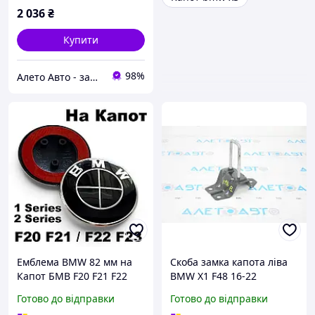
2 036
₴
Купити
98%
Алето Авто - запчастини на авто зі США
Емблема BMW 82 мм на
Скоба замка капота ліва
Капот БМВ F20 F21 F22
BMW X1 F48 16-22
F23 Ф20 Ф21 Ф22 Ф23 1
51237435104
Готово до відправки
Готово до відправки
Series / 2 Series, 7288752