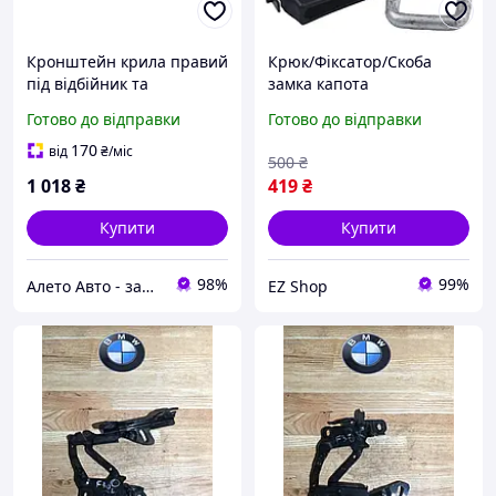
Кронштейн крила правий
Крюк/Фіксатор/Скоба
під відбійник та
замка капота
амортизатор капота BMW
51237247080 +
Готово до відправки
Готово до відправки
X1 F48 16-22 41007956400
51237247079 BMW 1 3 4
F20 F21 F22 F30 F31 F32
170
від
₴
/міс
500
₴
F34
1 018
₴
419
₴
Купити
Купити
98%
99%
Алето Авто - запчастини на авто зі США
EZ Shop