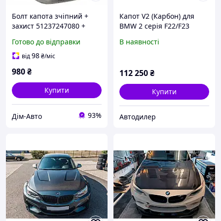
Болт капота зчіпний +
Капот V2 (Карбон) для
захист 51237247080 +
BMW 2 серія F22/F23
51237247079 BMW 1 3 4
2014-2021 рр
Готово до відправки
В наявності
F20 F21 F22 F30 F31 F32
F34
98
від
₴
/міс
980
₴
112 250
₴
Купити
Купити
93%
Дім-Авто
Автодилер