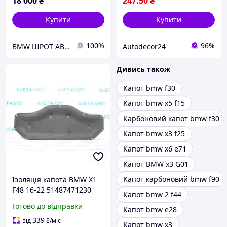
18 000
₴
247
.50
₴
Купити
Купити
100%
96%
BMW ШРОТ АВТОРОЗБІР Тисмениця
Autodecor24
Дивись також
Капот bmw f30
Капот bmw x5 f15
Карбоновий капот bmw f30
Капот bmw x3 f25
Капот bmw x6 e71
Капот BMW x3 G01
Капот карбоновий bmw f90
Ізоляція капота BMW X1
F48 16-22 51487471230
Капот bmw 2 f44
Готово до відправки
Капот bmw e28
339
від
₴
/міс
Капот bmw x3