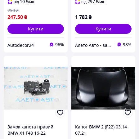
значок бмв
10
297
від
₴
/міс
від
₴
/міс
250
₴
247
.50
₴
1 782
₴
Купити
Купити
96%
98%
Autodecor24
Алето Авто - запчастини на авто зі США
Замок капота правий
Капот BMW 2 (F22),03.14-
BMW X1 F48 16-22
07.21