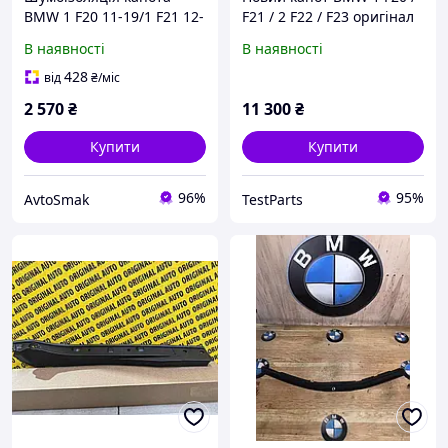
BMW 1 F20 11-19/1 F21 12-
F21 / 2 F22 / F23 оригінал
19/2 F22 13-21/2 F23 14-
В наявності
В наявності
21/3 F30 11-19/3 F31 11-
19/3 F34 (GT) 13-21/4 F3
428
від
₴
/міс
13-20/4 F36
2 570
₴
11 300
₴
Купити
Купити
96%
95%
AvtoSmak
TestParts