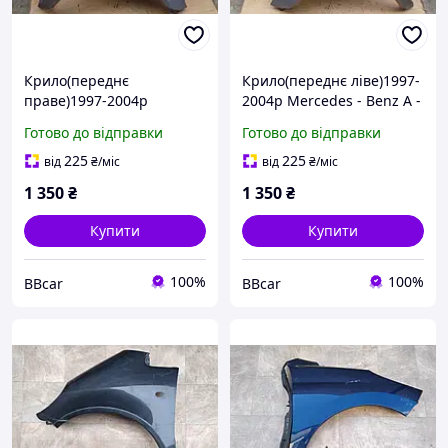
Крило(переднє
Крило(переднє ліве)1997-
праве)1997-2004р
2004р Mercedes - Benz A -
Mercedes- Benz A- class A
class A 1688800318
Готово до відправки
Готово до відправки
1688800418
225
225
від
₴
/міс
від
₴
/міс
1 350
₴
1 350
₴
Купити
Купити
100%
100%
BBcar
BBcar