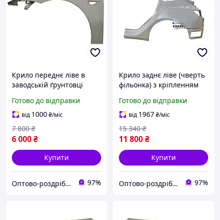
Крило переднє ліве в
Крило заднє ліве (чверть
заводській ґрунтовці
фільонка) з кріпленням
Tesla Model 3 (1081401-E0-
фари та ляди Tesla Model
Готово до відправки
Готово до відправки
D) (Висока якість)
3 (1073677-S0-A)
1000
1967
від
₴
/міс
від
₴
/міс
7 800
₴
15 340
₴
6 000
₴
11 800
₴
Купити
Купити
97%
97%
Оптово-роздрібний інтернет-магазин "NicePrice"
Оптово-роздрібний інтернет-магазин "NicePrice"