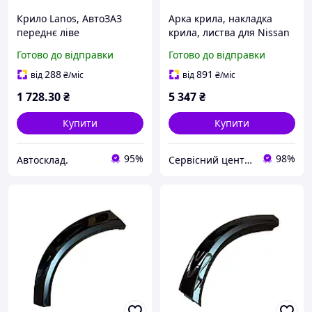
Крило Lanos, АвтоЗАЗ
Арка крила, накладка
переднє ліве
крила, листва для Nissan
(оцинковане) без
Ariya, передня ліва,
Готово до відправки
Готово до відправки
повторювача, (TF69Y0-
63811-5MR5A/63811-
8403013-20)
5MP5A
288
891
від
₴
/міс
від
₴
/міс
1 728
.30
₴
5 347
₴
Купити
Купити
95%
98%
Автосклад.
Сервісний центр Екран