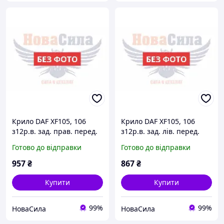
Крило DAF XF105, 106
Крило DAF XF105, 106
з12р.в. зад. прав. перед.
з12р.в. зад. лів. перед.
частина (Tempest) ,TP 99-
частина (Tempest) ,TP99-
Готово до відправки
Готово до відправки
77-99,1875550|
79-99,1875549|
957
₴
867
₴
Купити
Купити
99%
99%
НоваСила
НоваСила