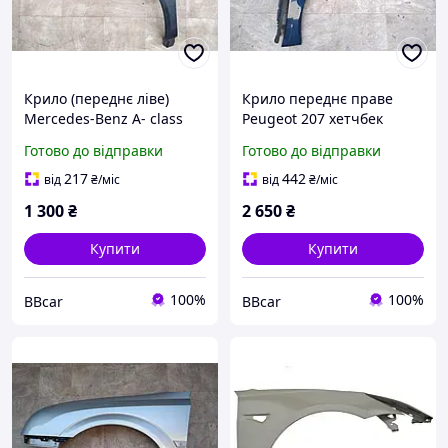
Крило (переднє ліве)
Крило переднє праве
Mercedes-Benz A- class
Peugeot 207 хетчбек
W168, A 1688800318
Готово до відправки
Готово до відправки
217
442
від
₴
/міс
від
₴
/міс
1 300
₴
2 650
₴
Купити
Купити
100%
100%
BBcar
BBcar