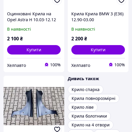
Оцинковані Крила на
Крила Крила BMW 3 (E36)
Opel Astra H 10.03-12.12
12.90-03.00
Опель Астра H
В наявності
В наявності
2 100
₴
2 200
₴
Купити
Купити
100%
100%
Хелпавто
Хелпавто
Дивись також
Крило спарка
Крила повнорозмірні
Крило ліве
Крила болотники
Крило на 4 отвори