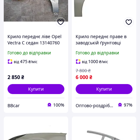
Крило переднє ліве Opel
Крило переднє праве в
Vectra C седан 13140760
заводській ґрунтовці
Tesla Model 3 (1081400-E0-
Готово до відправки
Готово до відправки
D) (Висока якість)
475
1000
від
₴
/міс
від
₴
/міс
7 800
₴
2 850
₴
6 000
₴
Купити
Купити
100%
97%
BBcar
Оптово-роздрібний інтернет-магазин "NicePrice"