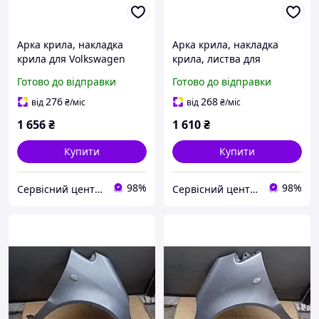
Арка крила, накладка
Арка крила, накладка
крила для Volkswagen
крила, листва для
ID.4, задня ліва, 11A-853-
Volkswagen ID.4, передня
Готово до відправки
Готово до відправки
817-9B9
права, 11A-853-718-F-9B9
276
268
від
₴
/міс
від
₴
/міс
1 656
₴
1 610
₴
Купити
Купити
98%
98%
Сервісний центр Екран
Сервісний центр Екран