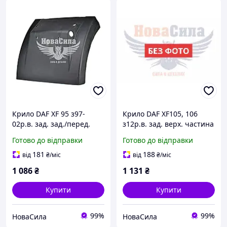
Крило DAF XF 95 з97-
Крило DAF XF105, 106
02р.в. зад. зад./перед.
з12р.в. зад. верх. частина
частина (Tempest)
(Tempest) ,TP 99-89-
Готово до відправки
Готово до відправки
Standart ,TP
00,1875551S|1875551S|
181
188
від
₴
/міс
від
₴
/міс
1 086
₴
1 131
₴
Купити
Купити
99%
99%
НоваСила
НоваСила