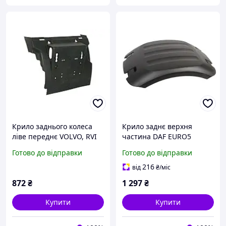
Крило заднього колеса
Крило заднє верхня
ліве переднє VOLVO, RVI
частина DAF EURO5
DXI
Готово до відправки
Готово до відправки
216
від
₴
/міс
872
₴
1 297
₴
Купити
Купити