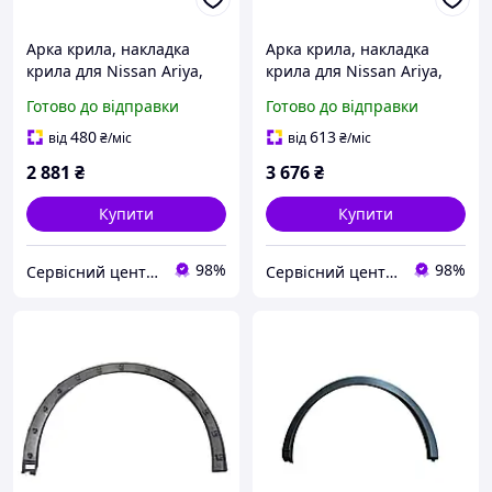
Арка крила, накладка
Арка крила, накладка
крила для Nissan Ariya,
крила для Nissan Ariya,
задня права, 93828-
задня ліва, 93829-5MR5A
Готово до відправки
Готово до відправки
5MR5A
480
613
від
₴
/міс
від
₴
/міс
2 881
₴
3 676
₴
Купити
Купити
98%
98%
Сервісний центр Екран
Сервісний центр Екран