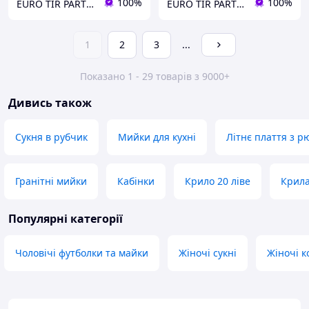
100%
100%
EURO TIR PARTS "etparts.com.ua"
EURO TIR PARTS "etparts.com.ua"
1
2
3
...
Показано 1 - 29 товарів з 9000+
Дивись також
Сукня в рубчик
Мийки для кухні
Літнє плаття з 
Гранітні мийки
Кабінки
Крило 20 ліве
Крила
Популярні категорії
Чоловічі футболки та майки
Жіночі сукні
Жіночі 