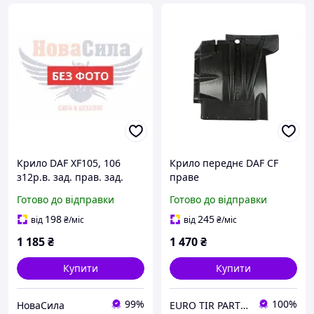
Крило DAF XF105, 106
Крило переднє DAF CF
з12р.в. зад. прав. зад.
праве
частина (Tempest) ,TP
Готово до відправки
Готово до відправки
071-27,1875554|
198
245
від
₴
/міс
від
₴
/міс
1 185
₴
1 470
₴
Купити
Купити
99%
100%
НоваСила
EURO TIR PARTS "etparts.com.ua"