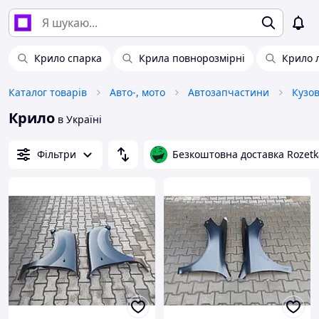
Крило спарка
Крила повнорозмірні
Крило 
Каталог товарів
Авто-, мото
Автозапчастини
Кузо
Крило
в Україні
Фільтри
Безкоштовна доставка Rozetk