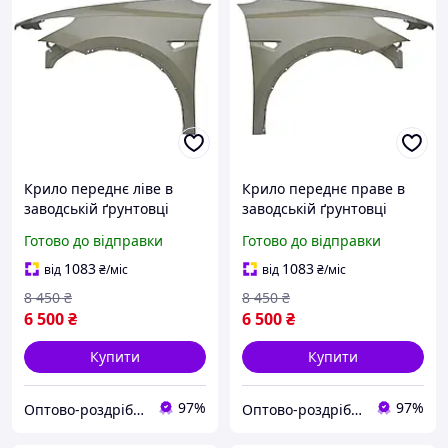
Крило переднє ліве в
Крило переднє праве в
заводській ґрунтовці
заводській ґрунтовці
Tesla Model Y (1493451-E0-
Tesla Model Y (1493452-E0-
Готово до відправки
Готово до відправки
A) (Висока якість)
A) (Висока якість)
1083
1083
від
₴
/міс
від
₴
/міс
8 450
₴
8 450
₴
6 500
₴
6 500
₴
Купити
Купити
97%
97%
Оптово-роздрібний інтернет-магазин "NicePrice"
Оптово-роздрібний інтернет-магазин "NicePrice"