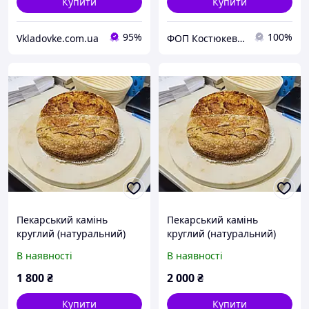
Купити
Купити
95%
100%
Vkladovke.com.ua
ФОП Костюкевич М.Є.
Пекарський камінь
Пекарський камінь
круглий (натуральний)
круглий (натуральний)
для випічки хліба та піци,
для випічки хліба та піци,
В наявності
В наявності
d = 33 см, h = 2см. Для
d = 35 см, h = 2см. Для
духовок, грилів, тандирів
духовок, грилів, тандирів
1 800
₴
2 000
₴
Купити
Купити