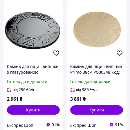
Камінь для піци і випічки
Камінь для піци і випічки
з глазурованою
Primo 38см PG00348 Код:
покриттям Primo 30см
004230
Готово до відправки
Готово до відправки
PG00340 Код: 004227
296
386
від
₴
/міс
від
₴
/міс
2 961
₴
3 861
₴
Купити
Купити
91%
91%
Експрес Шоп
Експрес Шоп