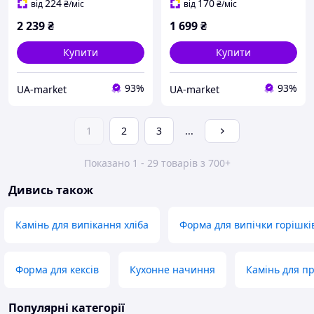
224
170
від
₴
/міс
від
₴
/міс
2 239
₴
1 699
₴
Купити
Купити
93%
93%
UA-market
UA-market
1
2
3
...
Показано 1 - 29 товарів з 700+
Дивись також
Камінь для випікання хліба
Форма для випічки горішкі
Форма для кексів
Кухонне начиння
Камінь для пр
Популярні категорії