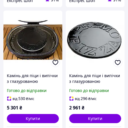
Експрес Шоп
Експрес Шоп
Камінь для піци і випічки
Камінь для піци і випічки
з глазурованою
з глазурованою
покриттям Primo 38см
покриттям Primo 30см
Готово до відправки
Готово до відправки
PG00338 Код: 004214
PG00340 Код: 004227
530
296
від
₴
/міс
від
₴
/міс
5 301
₴
2 961
₴
Купити
Купити