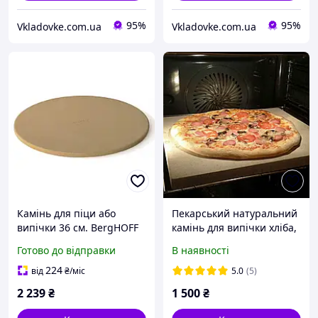
95%
95%
Vkladovke.com.ua
Vkladovke.com.ua
Камінь для піци або
Пекарський натуральний
випічки 36 см. BergHOFF
камінь для випічки хліба,
New 2415714 Код: 012157
пасок і піци, 32х37х2см, (у
Готово до відправки
В наявності
будь-яких розмірах під
замовлення)
224
від
₴
/міс
5.0
(5)
2 239
₴
1 500
₴