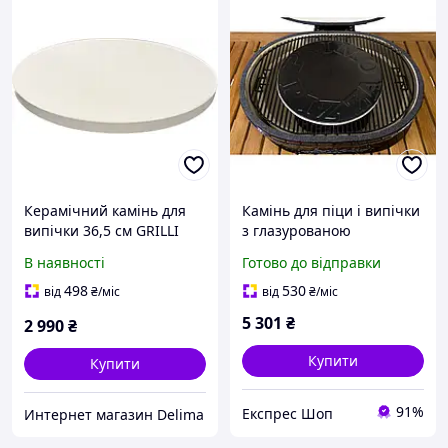
Керамічний камінь для
Камінь для піци і випічки
випічки 36,5 см GRILLI
з глазурованою
777743
покриттям Primo 38см
В наявності
Готово до відправки
PG00338 Код: 004214
498
530
від
₴
/міс
від
₴
/міс
5 301
₴
2 990
₴
Купити
Купити
91%
Експрес Шоп
Интернет магазин Delima