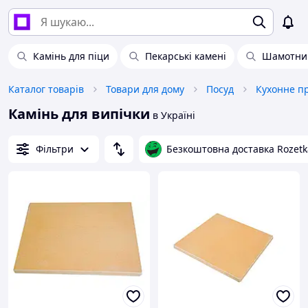
Камінь для піци
Пекарські камені
Шамотний
Каталог товарів
Товари для дому
Посуд
Кухонне п
Камінь для випічки
в Україні
Фільтри
Безкоштовна доставка Rozetk