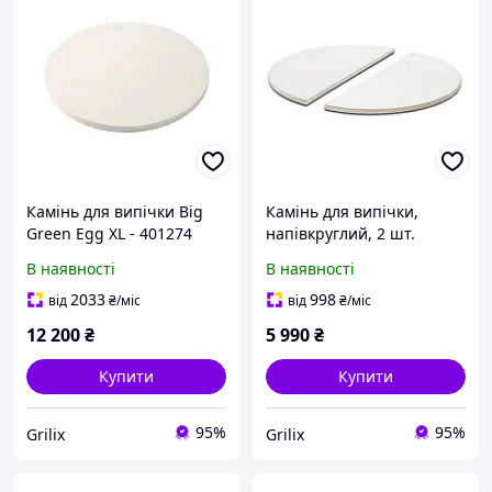
Камінь для випічки Big
Камінь для випічки,
Green Egg XL - 401274
напівкруглий, 2 шт.
Kamado Big Joe - BJ-HDP
В наявності
В наявності
2033
998
від
₴
/міс
від
₴
/міс
12 200
₴
5 990
₴
Купити
Купити
95%
95%
Grilix
Grilix