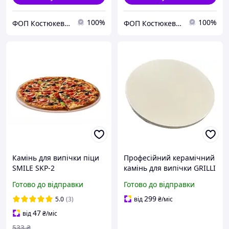
100%
100%
ФОП Костюкевич М.Є.
ФОП Костюкевич М.Є.
Камінь для випічки піци
Професійний керамічний
SMILE SKP-2
камінь для випічки GRILLI
777743 діаметром 36.5 см
Готово до відправки
Готово до відправки
299
5.0
(3)
від
₴
/міс
47
від
₴
/міс
533
₴