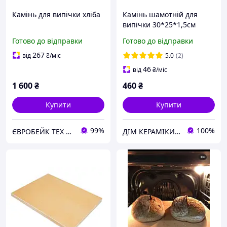
Камінь для випічки хліба
Камінь шамотній для
випічки 30*25*1,5см
Готово до відправки
Готово до відправки
267
від
₴
/міс
5.0
(2)
46
від
₴
/міс
1 600
₴
460
₴
Купити
Купити
99%
100%
ЄВРОБЕЙК ТЕХ Біла Церква
ДІМ КЕРАМІКИ Shostak