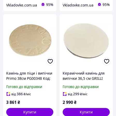
95%
95%
Vkladovke.com.ua
Vkladovke.com.ua
Камінь для піци і випічки
Керамічний камінь для
Primo 38см PG00348 Код:
випічки 36,5 см GRILLI
004230
777743 Код: 007175
Готово до відправки
Готово до відправки
386
299
від
₴
/міс
від
₴
/міс
3 861
₴
2 990
₴
Купити
Купити