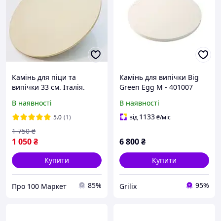
Камінь для піци та
Камінь для випічки Big
випічки 33 см. Італія.
Green Egg M - 401007
Натуральний природний
В наявності
В наявності
екологічний склад
1133
5.0
(1)
від
₴
/міс
1 750
₴
1 050
₴
6 800
₴
Купити
Купити
85%
95%
Про 100 Маркет
Grilix