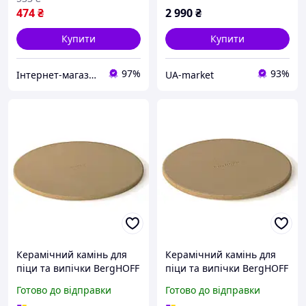
474
₴
2 990
₴
Купити
Купити
97%
93%
Інтернет-магазин Імперія-TV
UA-market
Керамічний камінь для
Керамічний камінь для
піци та випічки BergHOFF
піци та випічки BergHOFF
36 см бежевий із
23 см бежевий
Готово до відправки
Готово до відправки
кераміки