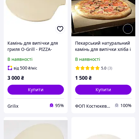
Камінь для випічки для
Пекарський натуральний
гриля O-Grill - PIZZA-
камінь для випічки хліба і
STONE
піци, 32х37см, (у будь-
В наявності
В наявності
яких розмірах під
замовлення)
500
від
₴
/міс
5.0
(3)
3 000
₴
1 500
₴
Купити
Купити
95%
100%
Grilix
ФОП Костюкевич М.Є.