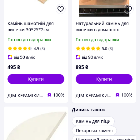
Камінь шамотній для
Натуральний камінь для
випічки 30*25*2см
випічки в домашніх
умовах (30*38*2см)
Готово до відправки
Готово до відправки
4.9
(8)
5.0
(8)
50
90
від
₴
/міс
від
₴
/міс
495
₴
895
₴
Купити
Купити
100%
100%
ДІМ КЕРАМІКИ Shostak
ДІМ КЕРАМІКИ Shostak
Дивись також
Камінь для піци
Пекарські камені
Шамотний камінь для піци