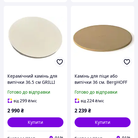
Керамічний камінь для
Камінь для піци або
випічки 36.5 см GRILLI
випічки 36 см. BergHOFF
777743 Код: 007175
New 2415714 Код: 012157
Готово до відправки
Готово до відправки
299
224
від
₴
/міс
від
₴
/міс
2 990
₴
2 239
₴
Купити
Купити
91%
91%