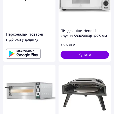
Піч для піци Hendi 1-
Персональні товарні
ярусна 580X560X(H)275 мм
підбірки у додатку
2 кВт
15 630
₴
Купити