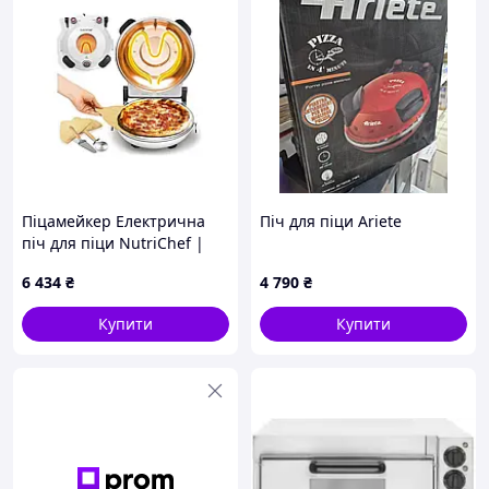
Піцамейкер Електрична
Піч для піци Аriete
піч для піци NutriChef |
Настільна піца-піч
6 434
₴
4 790
₴
Купити
Купити