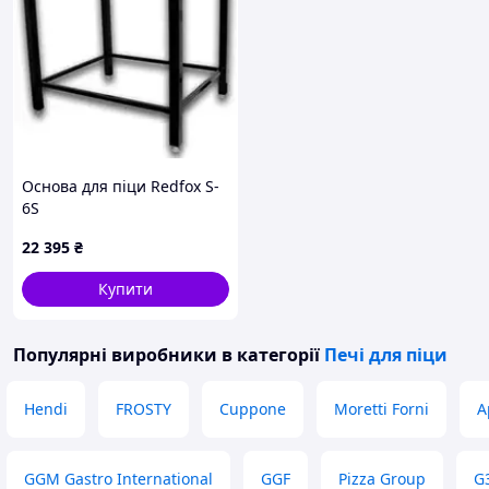
Основа для піци Redfox S-
6S
22 395
₴
Купити
Популярні виробники
в категорії
Печі для піци
Hendi
FROSTY
Cuppone
Moretti Forni
A
GGM Gastro International
GGF
Pizza Group
G3