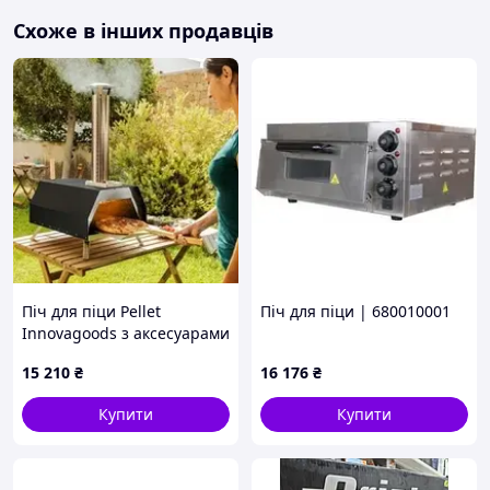
Ніколи не нагрівайте вологий камінь!
Для зручності викладання та забирання
Схоже в інших продавців
випічки з гарячого каменя використовуйте
дерев'яну лопатку або пекарський пергамент .
Перед викладенням випічки на камінь, його
поверхню можна посипати борошном.
Не охолоджуйте камінь швидко.
Догляд та чистка:
Після використання дайте каменю охолонути.
Залишки борошна витирайте сухою тканиною.
Тверді залишки тіста обережно зіскобліть
ножем або сухою (чи злегка вологою) мочалкою.
Використовуйте лише суху або ледь вологу
тканину для догляду. Не замочуйте камінь у воді!
Піч для піци Pellet
Піч для піци | 680010001
Зміни кольору каменя, спричинені тривалим
Innovagoods з аксесуарами
використанням, не впливають на його функції.
Pizzahven (V0103848)
15 210
₴
16 176
₴
Купити
Купити