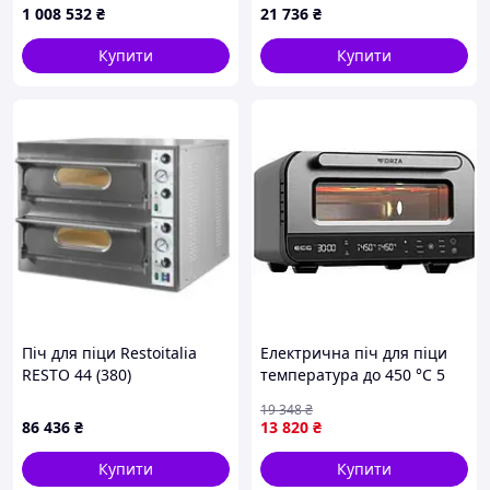
1 008 532
₴
21 736
₴
| СеріяП
Купити
Купити
Піч для піци Restoitalia
Електрична піч для піци
RESTO 44 (380)
температура до 450 °C 5
режимів для кухні ECG MK-
19 348
₴
10542
86 436
₴
13 820
₴
Купити
Купити