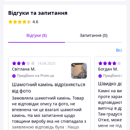
Камінь для випікання піци та хліба
Відгуки та запитання
Екологічно чистий продукт, виготовлений з
вогнетривкої та кислототривкої глини.
4.6
Переваги каменю:
Відгуки (8)
Запитання (0)
Ідеально зберігає тепло.
Вогнетривкість 1300°C
Підходить для випічки піци, хліба та інших
Всі
страв.
Індивідуальні замовлення:
Ми виробляємо камені для
14.04.2025
30.
будь-яких піца- та подових печей за вашими
Світлана М.
Богдан М.
розмірами. Залиште заявку, і ми підберемо
+
2
Придбано на Prom.ua
Придбано на P
оптимальний варіант саме для вашої печі.
Швидко доста
Шамотний камінь відрізняється
Сфери застосування:
від фото
Камні на вигляд
проте характер
Замовляла шамотний камінь. Товар
Побутові духовки.
відповідають. Обидва на першій
не відповідає опису та фото, не
Хлібопекарські подові печі.
випічці в дров'
впевнена чи це взагалі шамотний
Печі для піци.
Там градусів 25
камінь. На мої запитання щодо
Барбекю та грилі.
Отже, може для 
товщини виробу яка не співпадала з
Каміни й інші види пристроїв.
мене не підійш
заявленою відповідь була : Нащо