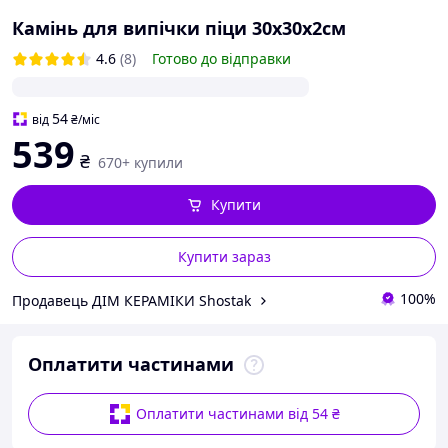
Камінь для випічки піци 30х30х2см
4.6
(8)
Готово до відправки
54
від
₴
/міс
539
₴
670+ купили
Купити
Купити зараз
100%
Продавець ДІМ КЕРАМІКИ Shostak
Оплатити частинами
Оплатити частинами від 54 ₴