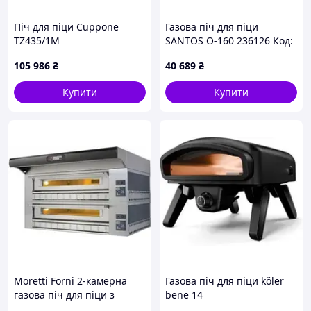
Піч для піци Cuppone
Газова піч для піци
TZ435/1M
SANTOS O-160 236126 Код:
011413
105 986
₴
40 689
₴
Купити
Купити
Moretti Forni 2-камерна
Газова піч для піци köler
газова піч для піци з
bene 14
витяжкою і дном 2х9х30 см