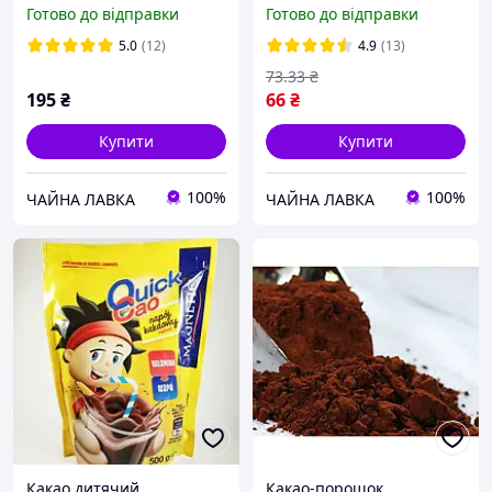
Cafe 240 г
Готово до відправки
Готово до відправки
5.0
(12)
4.9
(13)
73
.33
₴
195
₴
66
₴
Купити
Купити
100%
100%
ЧАЙНА ЛАВКА
ЧАЙНА ЛАВКА
Какао дитячий
Какао-порошок