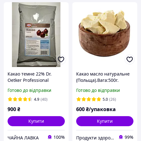
Какао темне 22% Dr.
Какао масло натуральне
Oetker Professional
(Польща).Вага:500г.
(Румунія) 500г
Готово до відправки
Готово до відправки
4.9
(40)
5.0
(26)
900
₴
600
₴/упаковка
Купити
Купити
100%
99%
ЧАЙНА ЛАВКА
Продукти здорового харчування від компанії "Pischevik".