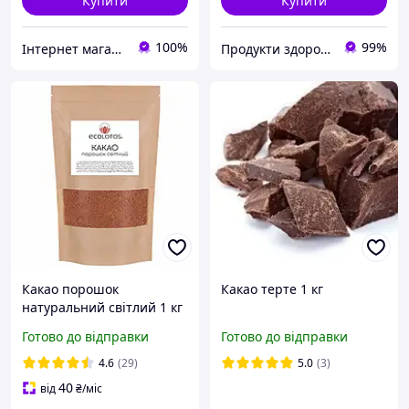
Купити
Купити
100%
99%
Інтернет магазин СМАКОВНИЦЯ | smakovnica.com.ua
Продукти здорового харчування від компанії "Pischevik".
Какао порошок
Какао терте 1 кг
натуральний світлий 1 кг
Готово до відправки
Готово до відправки
4.6
(29)
5.0
(3)
40
від
₴
/міс