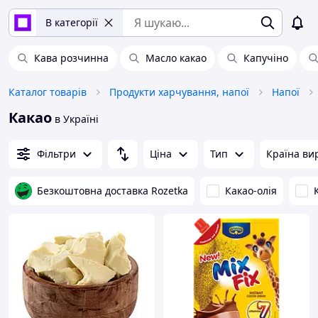
В категорії
Кава розчинна
Масло какао
Капучіно
Каталог товарів
Продукти харчування, напої
Напої
Какао
в Україні
Фільтри
Ціна
Тип
Країна ви
Безкоштовна доставка Rozetka
Какао-олія