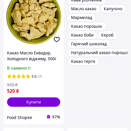
Масло какао
Капучіно
Мармелад
Какао порошок
Какао боби
Кероб
Гарячий шоколад
Натуральний какао-порошок
Какао Масло Еквадор,
Холодного віджиму, 500г
Какао терте
В наявності
5.0
(7)
572
₴
520
₴
Купити
97%
Food Shopee