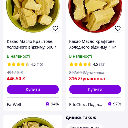
Какао Масло Крафтове,
Какао Масло Крафтове,
Холодного віджиму, 500 г
Холодного віджиму, 1 кг
В наявності
В наявності
4.5
(15)
4.5
(13)
491
.15
₴
897
.60
₴/упаковка
446
.50
₴
816
₴/упаковка
Купити
Купити
94%
97%
EatWell
EdoСhoc, Поділись Любов'ю!
Дивись також
Кава розчинна