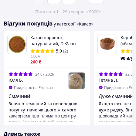
Показано 1 - 29 товарів з 9000+
Відгуки покупців
у категорії «Какао»
Какао порошок,
Кероб 
натуральний, DeZaan
(обсма
N11N, 10-12%, 500г
(Іспані
5.0
(2)
286
₴
90
₴/у
260
₴
24.07.2026
22.07
Юля Б.
Тетяна Л.
Придбано на Prom.ua
Придбано на Pro
Смачний
Дуже смачний
Значно темніший за попередню
Якщо хтось не пр
покупку, наче як цього ж самого
дуже раджу. Він 
какао(темніша пляма по центру
шоколадний какао
фото). Але смачніший, наче як
солодовою нотою.
насичиніший виявився. Варю
Пакування як зав
Дивись також
майже кожного дня, сім'ї
Міцни красиві пачкі. Все подписано