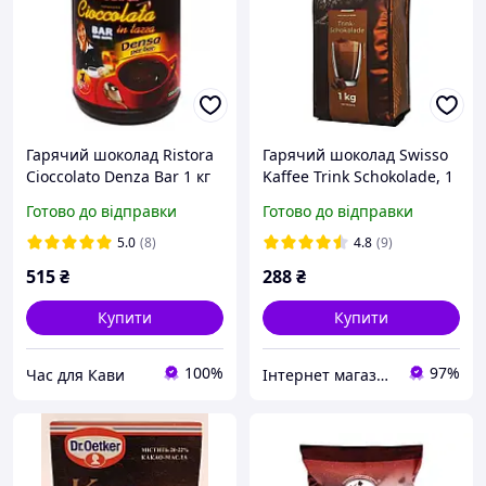
Гарячий шоколад Ristora
Гарячий шоколад Swisso
Cioccolato Denza Bar 1 кг
Kaffee Trink Schokolade, 1
Рістора у банці
кг, Німеччина
Готово до відправки
Готово до відправки
5.0
(8)
4.8
(9)
515
₴
288
₴
Купити
Купити
100%
97%
Час для Кави
Інтернет магазин "Coffee Day"