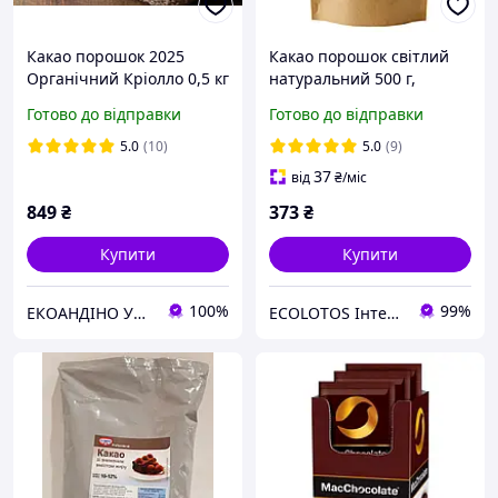
Какао порошок 2025
Какао порошок світлий
Органічний Кріолло 0,5 кг
натуральний 500 г,
Іспанія
Готово до відправки
Готово до відправки
5.0
(10)
5.0
(9)
37
від
₴
/міс
849
₴
373
₴
Купити
Купити
100%
99%
ЕКОАНДІНО УКРАЇНА
ECOLOTOS Інтернет-магазин натуральних продуктів харчування