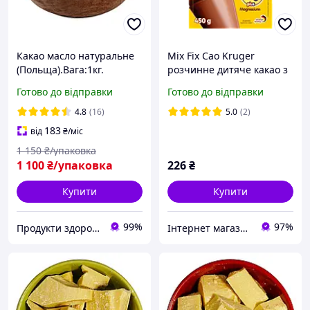
Какао масло натуральне
Mix Fix Cao Kruger
(Польща).Вага:1кг.
розчинне дитяче какао з
вітамінами та магнієм
Готово до відправки
Готово до відправки
(без глютену) 450г
(Німеччина)
4.8
(16)
5.0
(2)
183
від
₴
/міс
1 150
₴/упаковка
1 100
₴/упаковка
226
₴
Купити
Купити
99%
97%
Продукти здорового харчування від компанії "Pischevik".
Інтернет магазин "Coffee Day"