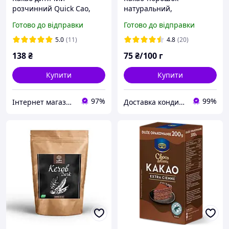
розчинний Quick Cao,
натуральний,
500г, швидкорозчинний
алкалізований
Готово до відправки
Готово до відправки
шоколадний напій
5.0
(11)
4.8
(20)
138
₴
75
₴/100 г
Купити
Купити
97%
99%
Інтернет магазин "Coffee Day"
Доставка кондитерської сировини