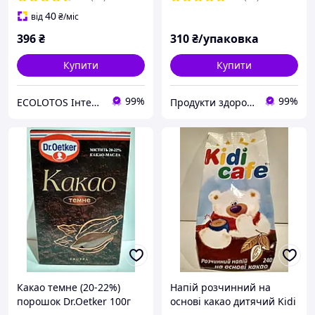
40
від
₴
/міс
396
₴
310
₴/упаковка
Купити
Купити
99%
99%
ECOLOTOS Інтернет-магазин натуральних продуктів харчування
Продукти здорового харчування від компанії "Pischevik".
Какао темне (20-22%)
Напій розчинний на
порошок Dr.Oetker 100г
основі какао дитячий Kidi