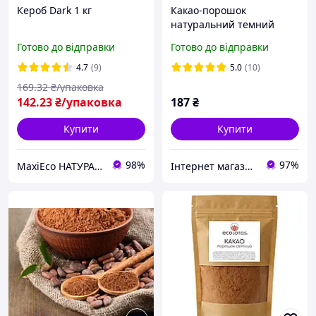
Кероб Dark 1 кг
Какао-порошок
натуральний темний
Kruger Ciemne, 200 г,
Готово до відправки
Готово до відправки
Польща БЕЗ ГЛЮТЕНА
4.7
(9)
5.0
(10)
169
.32
₴/упаковка
142
.23
₴/упаковка
187
₴
Купити
Купити
98%
97%
MaxiEco НАТУРАЛЬНІ ПРОДУКТИ. ✓ 100% БЕЗ ГМО. Купити еко продукти з доставкою по Україні
Інтернет магазин "Coffee Day"