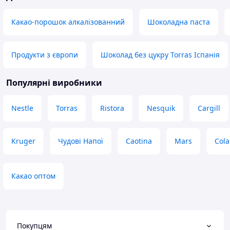
подобається.
(це важливо бо бе
те що пачки підп
Переваги
Какао-порошок алкалізованний
Шоколадна паста
зручно). Дяка ви
Якість
Переваги
Недоліки
Смак, ціна.
Часте вживання впливає на вагу, і
Продукти з європи
Шоколад без цукру Torras Іспанія
швидко, навіть занадто.
Недоліки
Немає
Популярні виробники
Nestle
Torras
Ristora
Nesquik
Cargill
Kruger
Чудові Напої
Caotina
Mars
Cola
Какао оптом
Покупцям