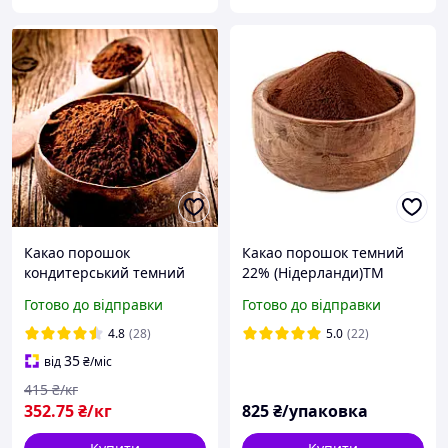
Какао порошок
Какао порошок темний
кондитерський темний
22% (Нідерланди)ТМ
алкалізований 1кг
DeZaan.Вага:1кг.
Готово до відправки
Готово до відправки
4.8
(28)
5.0
(22)
35
від
₴
/міс
415
₴/кг
352
.75
₴/кг
825
₴/упаковка