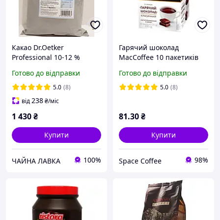
Какао Dr.Oetker
Гарячий шоколад
Professional 10-12 %
MacCoffee 10 пакетиків
(Румунія), 1кг
розчинний для
Готово до відправки
Готово до відправки
заварювання в чашці
5.0
(8)
5.0
(8)
238
від
₴
/міс
1 430
₴
81
.30
₴
Купити
Купити
100%
98%
ЧАЙНА ЛАВКА
Space Coffee