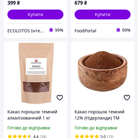
399
₴
679
₴
Купити
Купити
99%
99%
ECOLOTOS Інтернет-магазин натуральних продуктів харчування
FoodPortal
Какао порошок темний
Какао порошок темний
алкалізованний 1 кг
12% (Нідерланди) ТМ
Gerkens Cacao.Вага:500г.
Готово до відправки
Готово до відправки
4.4
(34)
5.0
(15)