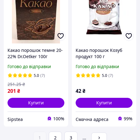
Какао порошок темне 20-
Какао порошок Козуб
22% Dr.Oetker 100г
продукт 100 г
Готово до відправки
Готово до відправки
5.0
(7)
5.0
(7)
251
.25
₴
201
₴
42
₴
Купити
Купити
100%
99%
Sipstea
Смачна адреса
1
2
3
...