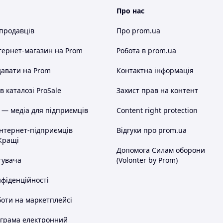
Про нас
 продавців
Про prom.ua
тернет-магазин
на Prom
Робота в prom.ua
авати на Prom
Контактна інформація
 каталозі ProSale
Захист прав на контент
 — медіа для підприємців
Content right protection
інтернет-підприємців
Відгуки про prom.ua
Кращі
Допомога Силам оборони
тувача
(Volonter by Prom)
нфіденційності
оти на маркетплейсі
ограма електронний