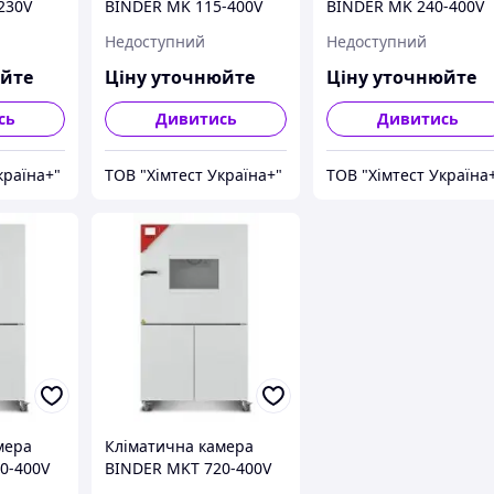
230V
BINDER MK 115-400V
BINDER MK 240-400V
Недоступний
Недоступний
юйте
Ціну уточнюйте
Ціну уточнюйте
сь
Дивитись
Дивитись
країна+"
ТОВ "Хімтест Україна+"
ТОВ "Хімтест Україна
мера
Кліматична камера
0-400V
BINDER MKT 720-400V