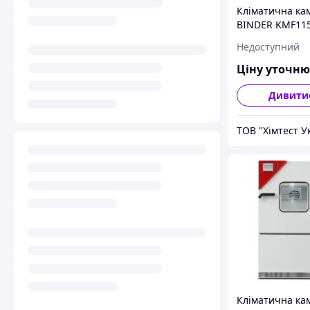
Кліматична ка
BINDER KMF115
Недоступний
Ціну уточн
Дивити
ТОВ "Хімтест У
Кліматична ка