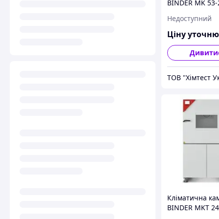
BINDER MK 53-
Недоступний
Ціну уточн
Дивити
ТОВ "Хімтест У
Кліматична ка
BINDER MKT 24