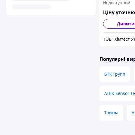
Недоступний
Ціну уточн
Дивити
ТОВ "Хімтест У
Популярні в
БТК Групп
ATEK Sensor T
Тригла
A