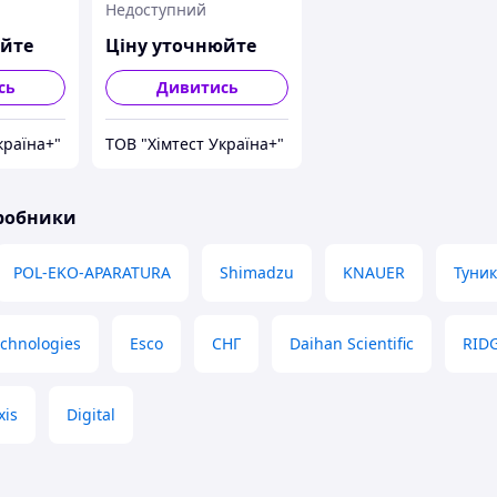
Недоступний
юйте
Ціну уточнюйте
сь
Дивитись
країна+"
ТОВ "Хімтест Україна+"
иробники
POL-EKO-APARATURA
Shimadzu
KNAUER
Туни
echnologies
Esco
СНГ
Daihan Scientific
RID
xis
Digital