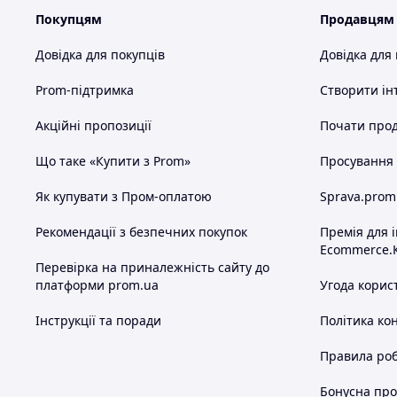
Покупцям
Продавцям
Довідка для покупців
Довідка для
Prom-підтримка
Створити ін
Акційні пропозиції
Почати прод
Що таке «Купити з Prom»
Просування в
Як купувати з Пром-оплатою
Sprava.prom
Рекомендації з безпечних покупок
Премія для 
Ecommerce.
Перевірка на приналежність сайту до
платформи prom.ua
Угода корис
Інструкції та поради
Політика ко
Правила роб
Бонусна пр