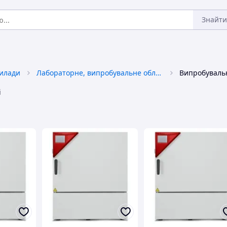
Знайти
илади
Лабораторне, випробувальне обладнання
Випробуваль
і