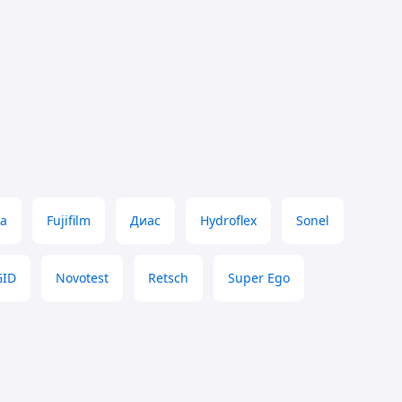
ка
Fujifilm
Диас
Hydroflex
Sonel
GID
Novotest
Retsch
Super Ego