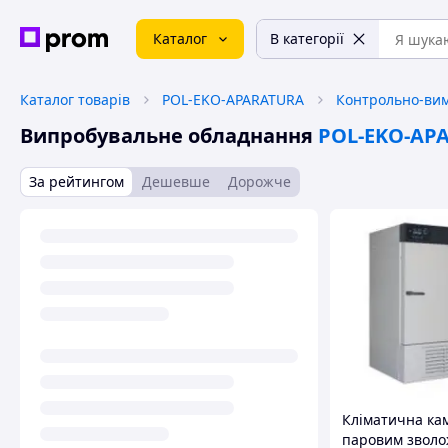
Каталог
В категорії
Каталог товарів
POL-EKO-APARATURA
Контрольно-ви
Випробувальне обладнання
POL-EKO-AP
За рейтингом
Дешевше
Дорожче
Кліматична ка
паровим звол