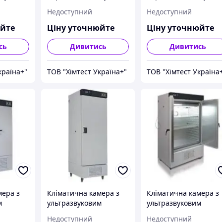
ura KKS
Pol-Eko Aparatura KKS
Pol-Eko Aparatura KKS
Недоступний
Недоступний
240 TOP+
115 TOP+ INOX/G
юйте
Ціну уточнюйте
Ціну уточнюйте
сь
Дивитись
Дивитись
країна+"
ТОВ "Хімтест Україна+"
ТОВ "Хімтест Україна
мера з
Кліматична камера з
Кліматична камера з
м
ультразвуковим
ультразвуковим
Pol-Eko
зволожувачем Pol-Eko
зволожувачем Pol-Ek
Недоступний
Недоступний