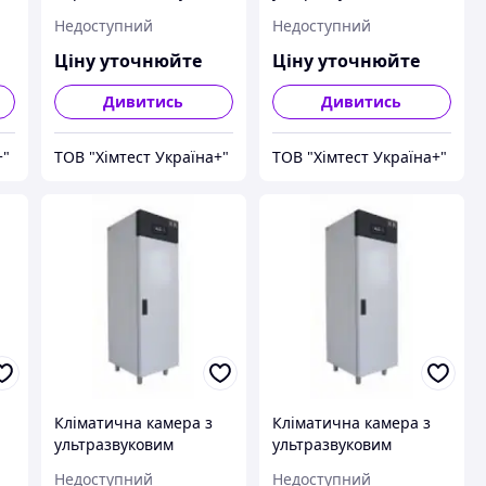
Pol-Eko Aparatura KKS
зволожувачем Pol-Eko
Недоступний
Недоступний
240 TOP+ INOX/G
Aparatura KK 115 TOP+
Ціну уточнюйте
Ціну уточнюйте
Дивитись
Дивитись
+"
ТОВ "Хімтест Україна+"
ТОВ "Хімтест Україна+"
Кліматична камера з
Кліматична камера з
ультразвуковим
ультразвуковим
o
зволожувачем Pol-Eko
зволожувачем Pol-Eko
Недоступний
Недоступний