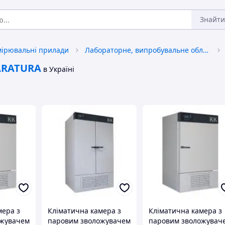
Знайти
мірювальні прилади
Лабораторне, випробувальне обладнання
ARATURA
в Україні
мера з
Кліматична камера з
Кліматична камера з
ожувачем
паровим зволожувачем
паровим зволожувач