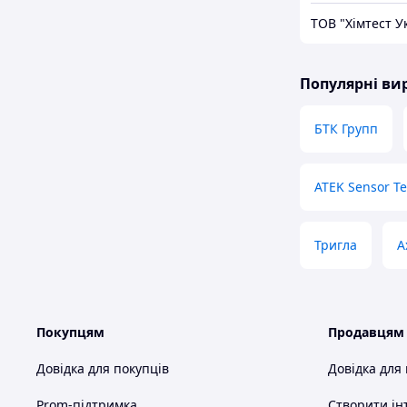
ТОВ "Хімтест У
Популярні в
БТК Групп
ATEK Sensor T
Тригла
A
Покупцям
Продавцям
Довідка для покупців
Довідка для
Prom-підтримка
Створити ін