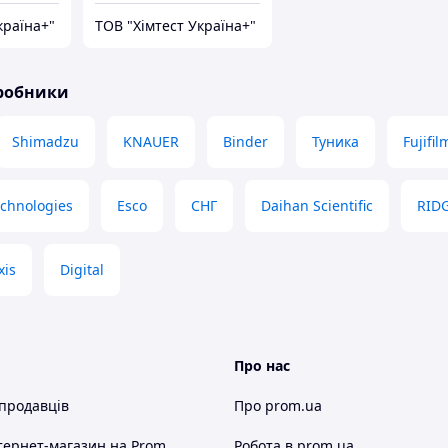
країна+"
ТОВ "Хімтест Україна+"
иробники
Shimadzu
KNAUER
Binder
Туника
Fujifil
echnologies
Esco
СНГ
Daihan Scientific
RID
xis
Digital
Про нас
 продавців
Про prom.ua
тернет-магазин
на Prom
Робота в prom.ua