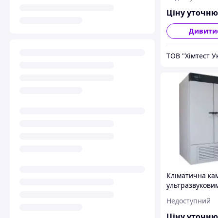
Aparatura KK 2
Ціну уточн
Дивити
ТОВ "Хімтест У
Кліматична ка
ультразвукови
зволожувачем 
Недоступний
Aparatura KK 7
Ціну уточн