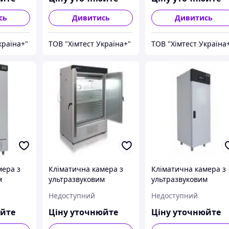
сь
Дивитись
Дивитись
країна+"
ТОВ "Хімтест Україна+"
ТОВ "Хімтест Україна
мера з
Кліматична камера з
Кліматична камера з
м
ультразвуковим
ультразвуковим
Pol-Eko
зволожувачем Pol-Eko
зволожувачем Pol-Ek
Недоступний
Недоступний
50
Aparatura KK 400
Aparatura KK 500
TOP+INOX/G
TOP+INOX/G
юйте
Ціну уточнюйте
Ціну уточнюйте