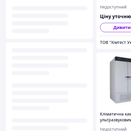
Pol-Eko Aparat
Недоступний
115 TOP+
Ціну уточн
Дивити
ТОВ "Хімтест У
Кліматична ка
ультразвукови
зволожувачем 
Недоступний