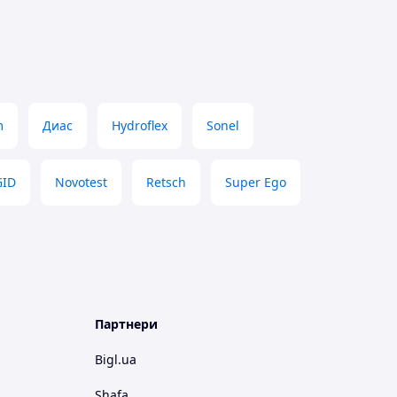
m
Диас
Hydroflex
Sonel
GID
Novotest
Retsch
Super Ego
Партнери
Bigl.ua
Shafa