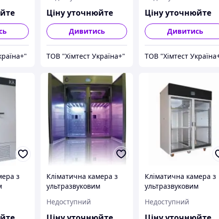
40 TOP+
Aparatura KK 350 TOP+
Aparatura KK 400 TOP
юйте
Ціну уточнюйте
Ціну уточнюйте
сь
Дивитись
Дивитись
країна+"
ТОВ "Хімтест Україна+"
ТОВ "Хімтест Україна
мера з
Кліматична камера з
Кліматична камера з
м
ультразвуковим
ультразвуковим
Pol-Eko
зволожувачем Pol-Eko
зволожувачем Pol-Ek
Недоступний
Недоступний
50 TOP+
Aparatura KK 1200 TOP+
Aparatura KK 1450 TO
юйте
Ціну уточнюйте
Ціну уточнюйте