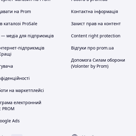
авати на Prom
Контактна інформація
 каталозі ProSale
Захист прав на контент
 — медіа для підприємців
Content right protection
інтернет-підприємців
Відгуки про prom.ua
Кращі
Допомога Силам оборони
тувача
(Volonter by Prom)
нфіденційності
оти на маркетплейсі
ограма електронний
с PROM
oogle Ads