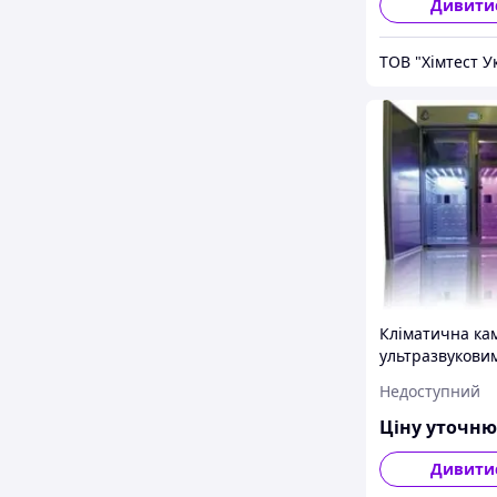
Дивити
ТОВ "Хімтест У
Кліматична ка
ультразвукови
зволожувачем 
Недоступний
Aparatura KK 1
TOP+INOX/G
Ціну уточн
Дивити