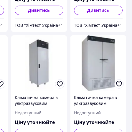
Дивитись
Дивитись
+"
ТОВ "Хімтест Україна+"
ТОВ "Хімтест Україна+"
Кліматична камера з
Кліматична камера з
ультразвуковим
ультразвуковим
o
зволожувачем Pol-Eko
зволожувачем Pol-Eko
Недоступний
Недоступний
Aparatura KK 700
Aparatura KK 750
TOP+INOX/G
TOP+INOX/G
Ціну уточнюйте
Ціну уточнюйте