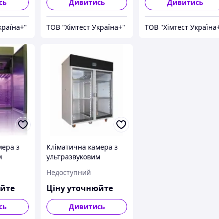
сь
Дивитись
Дивитись
країна+"
ТОВ "Хімтест Україна+"
ТОВ "Хімтест Україна
мера з
Кліматична камера з
м
ультразвуковим
Pol-Eko
зволожувачем Pol-Eko
Недоступний
200
Aparatura KK 1450
TOP+INOX/G
юйте
Ціну уточнюйте
сь
Дивитись