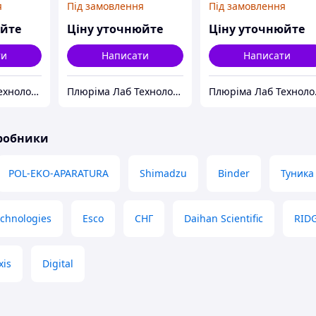
я
Під замовлення
Під замовлення
папером
юйте
Ціну уточнюйте
Ціну уточнюйте
ти
Написати
Написати
Плюріма Лаб Технолоджис
Плюріма Лаб Технолоджис
Плю
иробники
POL-EKO-APARATURA
Shimadzu
Binder
Туника
echnologies
Esco
СНГ
Daihan Scientific
RID
xis
Digital