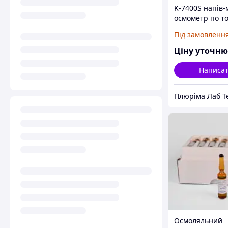
K-7400S напів-
осмометр по т
замерзання
Під замовленн
Ціну уточн
Написа
Осмоляльний