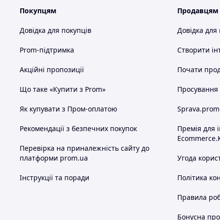
Покупцям
Продавцям
Довідка для покупців
Довідка для
Prom-підтримка
Створити ін
Акційні пропозиції
Почати прод
Що таке «Купити з Prom»
Просування в
Як купувати з Пром-оплатою
Sprava.prom
Рекомендації з безпечних покупок
Премія для 
Ecommerce.
Перевірка на приналежність сайту до
платформи prom.ua
Угода корис
Інструкції та поради
Політика ко
Правила роб
Бонусна пр