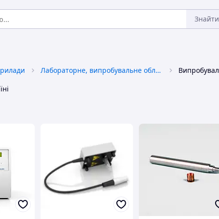
Знайти
прилади
Лабораторне, випробувальне обладнання
їні