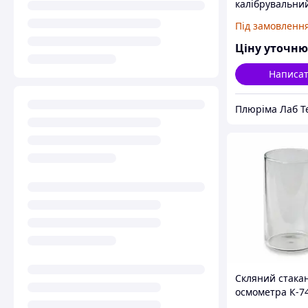
калібрувальни
NaCl, 850 мOсм
Під замовленн
Ціну уточн
Написа
Скляний стака
осмометра К-7