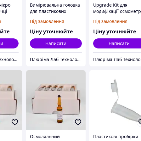
мікро
Вимірювальна головка
Upgrade Kit для
очці
для пластикових
модифікації осмомет
пробірок
K-7400
я
Під замовлення
Під замовлення
юйте
Ціну уточнюйте
Ціну уточнюйте
ти
Написати
Написати
Плюріма Лаб Технолоджис
Плюріма Лаб Технолоджис
Плю
Осмоляльний
Пластикові пробірки