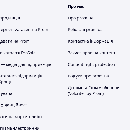
Про нас
 продавців
Про prom.ua
тернет-магазин
на Prom
Робота в prom.ua
авати на Prom
Контактна інформація
 каталозі ProSale
Захист прав на контент
 — медіа для підприємців
Content right protection
інтернет-підприємців
Відгуки про prom.ua
Кращі
Допомога Силам оборони
тувача
(Volonter by Prom)
нфіденційності
оти на маркетплейсі
ограма електронний