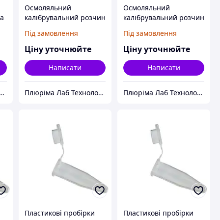
Осмоляльний
Осмоляльний
ра
калібрувальний розчин
калібрувальний розчин
NaCl, 300 мOсмоль/кг
NaCl, 400 мOсмоль/кг
Під замовлення
Під замовлення
Ціну уточнюйте
Ціну уточнюйте
Написати
Написати
ріма Лаб Технолоджис
Плюріма Лаб Технолоджис
Плюріма Лаб Технолоджис
Пластикові пробірки
Пластикові пробірки