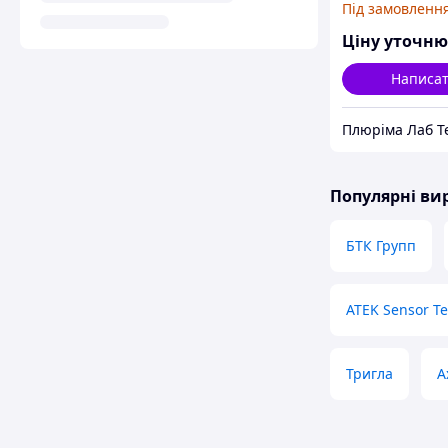
Під замовленн
Ціну уточн
Написа
Популярні в
БТК Групп
ATEK Sensor T
Тригла
A