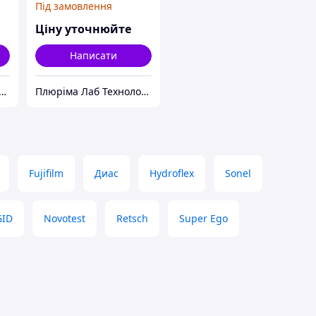
Під замовлення
Ціну уточнюйте
Написати
ріма Лаб Технолоджис
Плюріма Лаб Технолоджис
Fujifilm
Диас
Hydroflex
Sonel
GID
Novotest
Retsch
Super Ego