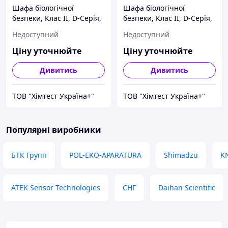
Шафа біологічної
Шафа біологічної
безпеки, Клас II, D-Серія,
безпеки, Клас II, D-Серія,
AC2-4D8 Airstream® Esco
AC2-6D8 Airstream® Esco
Недоступний
Недоступний
Ціну уточнюйте
Ціну уточнюйте
Дивитись
Дивитись
ТОВ "Хімтест Україна+"
ТОВ "Хімтест Україна+"
Популярні виробники
БТК Групп
POL-EKO-APARATURA
Shimadzu
K
ATEK Sensor Technologies
СНГ
Daihan Scientific