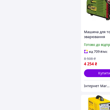
Машина для то
зварювання
настільного ти
Готово до відп
ProCraft (Німеч
Інверторне то
709
від
₴
/міс
зварювання, 
8 508
₴
4 254
₴
Купит
Інтернет Магазин "StepShop"