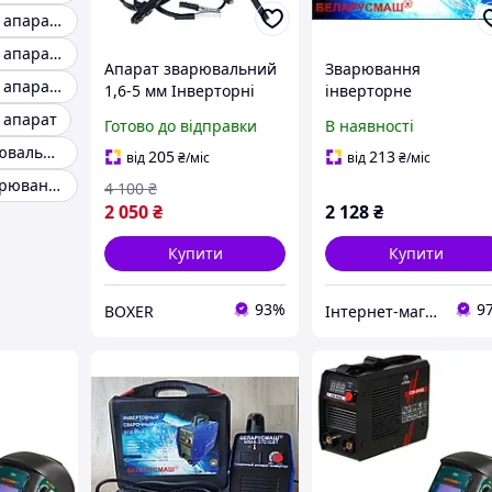
Зварювальний апарат 3 в 1
Зварювальний апарат 5 в 1
Апарат зварювальний
Зварювання
Зварювальний апарат 2 квт
1,6-5 мм Інверторні
інверторне
зварювання 20-350А
Беларусмаш MMA 35
 апарат
Готово до відправки
В наявності
Зварювальний апарат
Ампер (зварювання
Хороший зварювальний апарат для будинку
для дому Зварювальні
інверторна)
205
213
від
₴
/міс
від
₴
/міс
апарати універсальні
Інверторні зварювання
4 100
₴
2 050
₴
2 128
₴
Купити
Купити
93%
9
BOXER
Інтернет-магазин "Топ Маркет2014"