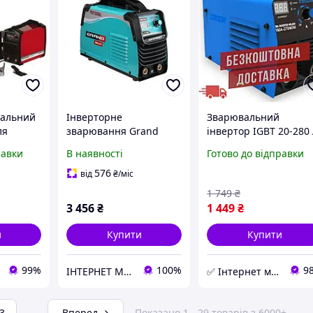
вальний
Інверторне
Зварювальний
ля
зварювання Grand
інвертор IGBT 20-280
MMA-330 PROF
3.87 кВт Zegor MMA-
равки
В наявності
Готово до відправки
olzmann
інверторний
270 MINI інверторни
зварювальний апарат
апарат для
576
від
₴
/міс
(дисплей)®
зварювання постійн
1 749
₴
струмом зварювальн
3 456
₴
1 449
₴
и
Купити
Купити
99%
100%
9
ІНТЕРНЕТ МАГАЗИН БЕНЗО-ЕЛЕКТРО ІНСТРУМЄНТА
✅ Інтернет магазин ➤ BOX TOOLS
3
...
Вперед
Показано 1 - 29 товарів з 6000+