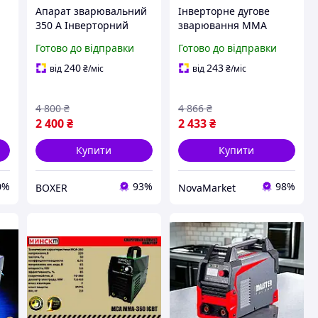
Апарат зварювальний
Інверторне дугове
350 А Інверторний
зварювання MMA
зварювальний апара
BOXER Інверторні
Готово до відправки
Готово до відправки
10,35 кВА Професійний
зварювання MMA
зварювальний
Зварювальний апарат
240
243
від
₴
/міс
від
₴
/міс
й,
напівавтомат
електрод 4мм 300 А
Інверторні
Інверторні
4 800
₴
4 866
₴
зварювання
зварювання
2 400
₴
2 433
₴
Купити
Купити
0%
93%
98%
BOXER
NovaMarket