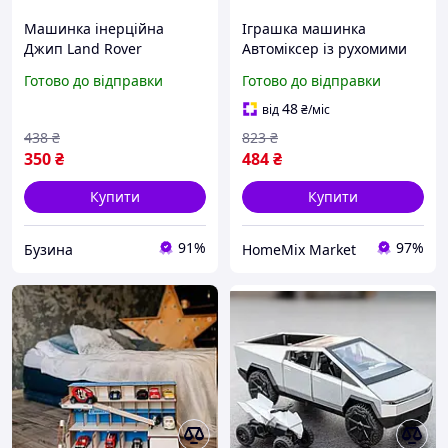
Машинка інерційна
Іграшка машинка
Джип Land Rover
Автоміксер із рухомими
Defender 90 KT5428WP
деталями для
Готово до відправки
Готово до відправки
відчиняються двері, 1:36
будівництва пластик
buzyna
Україна HM-12082
48
від
₴
/міс
438
₴
823
₴
350
₴
484
₴
Купити
Купити
91%
97%
Бузина
HomeMix Market