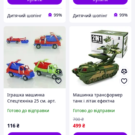
99%
99%
Дитячий шопінг
Дитячий шопінг
Іграшка машинка
Машинка трансформер
Спецтехніка 25 см. арт.
танк і літак ефектна
772
іграшка з музикою та
Готово до відправки
Готово до відправки
світлом
700
₴
116
₴
499
₴