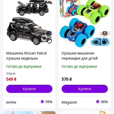
Машинка Nissan Patrol
Іграшки-машинки-
іграшка моделька
перекидки для дітей
металева колекційна 15
віком 2-4 роки, Monster
Готово до відправки
Готово до відправки
см Чорний (59668)
Truck, що обертаються на
360°, трюкові машинки-
790
₴
штовхачі. 2шт
549
₴
570
₴
Купити
Купити
99%
96%
eeVee
Magazon