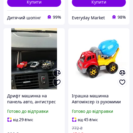
Купити
Купити
99%
98%
Дитячий шопінг
Everyday Market
Дрифт машинка на
Іграшка машинка
панель авто, антистрес
Автоміксер із рухомими
іграшка
деталями для
Готово до відправки
Готово до відправки
будівництва 36.5 х 24.5 х
21.5 см ТехноК FK-13457
29
45
від
₴
/міс
від
₴
/міс
772
₴