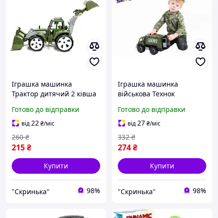
Іграшка машинка
Іграшка машинка
Трактор дитячий 2 ківша
військова Технок
Bamsic
Готово до відправки
Готово до відправки
22
27
від
₴
/міс
від
₴
/міс
260
₴
332
₴
215
₴
274
₴
Купити
Купити
98%
98%
"Скринька"
"Скринька"