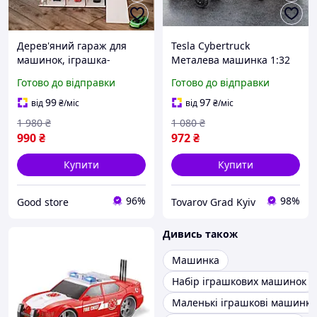
Дерев'яний гараж для
Tesla Cybertruck
машинок, іграшка-
Металева машинка 1:32
паркінг для дитячих
Масштабна модель
Готово до відправки
Готово до відправки
машинок із фанери,
Іграшка зі звуком і
Дерев'яні паркінги gs
підсвіткою
99
97
від
₴
/міс
від
₴
/міс
1 980
₴
1 080
₴
990
₴
972
₴
Купити
Купити
96%
98%
Good store
Tovarov Grad Kyiv
Дивись також
Машинка
Набір іграшкових машинок
Маленькі іграшкові машинки