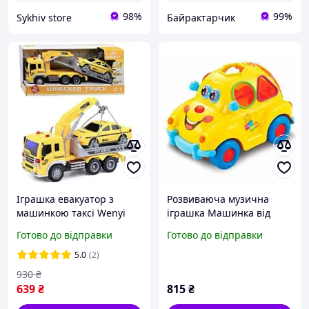
98%
99%
Sykhiv store
Байрактарчик
Іграшка евакуатор з
Розвиваюча музична
машинкою таксі Wenyi
іграшка Машинка від
інерційний зі
Hola Toys (101-778)
Готово до відправки
Готово до відправки
світлозвуковими
ефектами Жовтий (60526)
5.0
(2)
930
₴
639
₴
815
₴