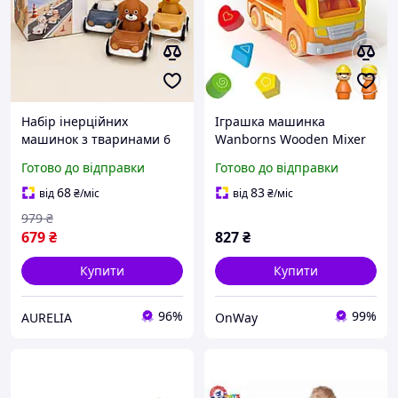
Набір інерційних
Іграшка машинка
машинок з тваринами 6
Wanborns Wooden Mixer
предметів інерційні
Truck бетонозмішувач зі
Готово до відправки
Готово до відправки
машинки іграшки для
звуковими та світловими
купання тварини
ефектами помаранчева
68
83
від
₴
/міс
від
₴
/міс
25,4х13,5х17,8 см від
979
₴
679
₴
827
₴
Купити
Купити
96%
99%
AURELIA
OnWay