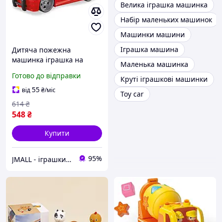
Велика іграшка машинка
Набір маленьких машинок
Машинки машини
Іграшка машина
Дитяча пожежна
машинка іграшка на
Маленька машинка
батарейках інерційна
Готово до відправки
Круті іграшкові машинки
Rescue Червоний
55
від
₴
/міс
Toy car
614
₴
548
₴
Купити
95%
JMALL - іграшки та товари для детей