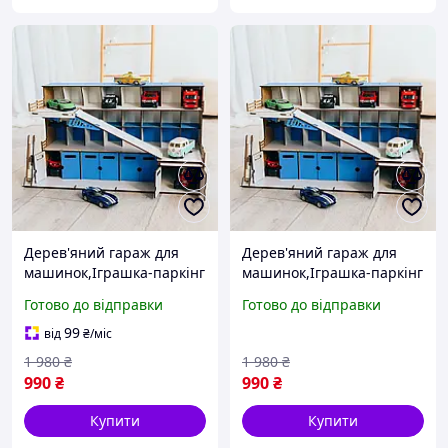
Дерев'яний гараж для
Дерев'яний гараж для
машинок,Іграшка-паркінг
машинок,Іграшка-паркінг
для дитячих машинок з
для дитячих машинок з
Готово до відправки
Готово до відправки
фанери,Дерев'яні
фанери,Дерев'яні
паркування та гаражі
паркування та гаражі
99
від
₴
/міс
1 980
₴
1 980
₴
990
₴
990
₴
Купити
Купити