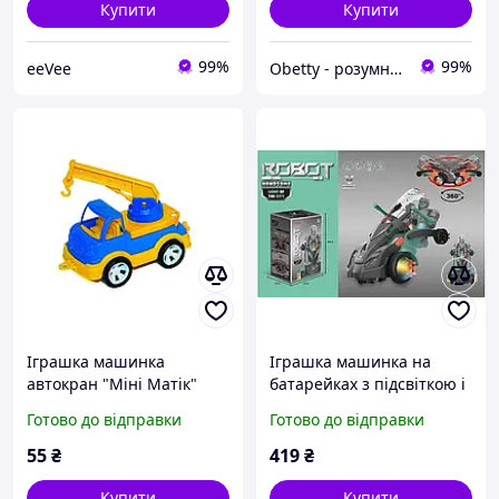
Купити
Купити
99%
99%
eeVee
Obetty - розумна дитина
Іграшка машинка
Іграшка машинка на
автокран "Міні Матік"
батарейках з підсвіткою і
002/5 Bamsic
звуком, LD-163A
Готово до відправки
Готово до відправки
55
₴
419
₴
Купити
Купити