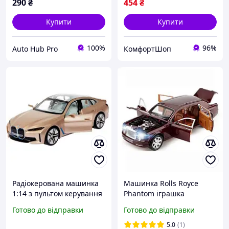
290
₴
454
₴
Купити
Купити
100%
96%
Auto Hub Pro
КомфортШоп
Радіокерована машинка
Машинка Rolls Royce
1:14 з пультом керування
Phantom іграшка
до 10 кмч для дітей і
моделька металева
Готово до відправки
Готово до відправки
дорослих іграшка на
колекційна 20 см
радіокеруванні FLAME
Бордовий (58003)
5.0
(1)