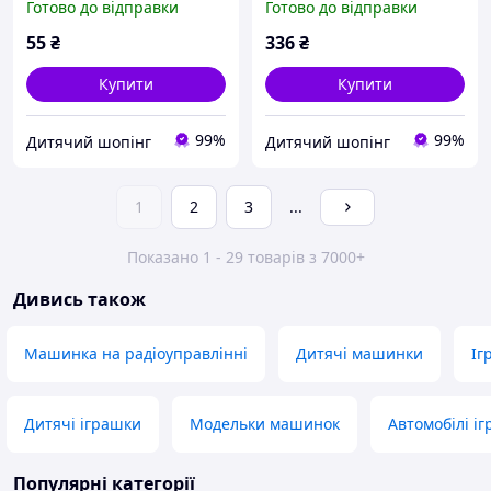
Готово до відправки
Готово до відправки
великий трактор 50 см
для дітей 40098 Tigres
55
₴
336
₴
Купити
Купити
99%
99%
Дитячий шопінг
Дитячий шопінг
1
2
3
...
Показано 1 - 29 товарів з 7000+
Дивись також
Машинка на радіоуправлінні
Дитячі машинки
Іг
Дитячі іграшки
Модельки машинок
Автомобілі і
Популярні категорії