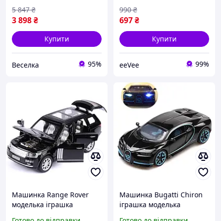
5 847
₴
990
₴
3 898
₴
697
₴
Купити
Купити
95%
99%
Веселка
eeVee
Машинка Range Rover
Машинка Bugatti Chiron
моделька іграшка
іграшка моделька
металева 15 см зі світлом
металева колекційна 14
Готово до відправки
Готово до відправки