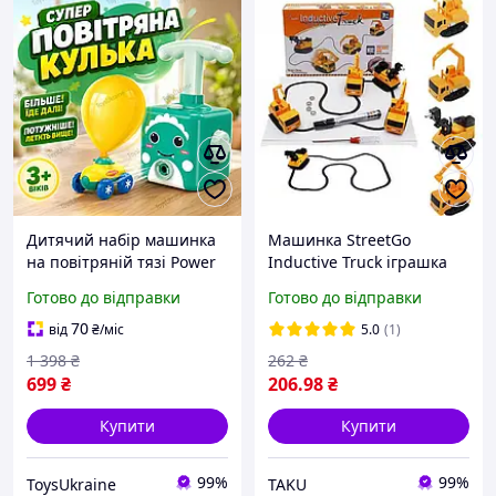
Дитячий набір машинка
Машинка StreetGo
на повітряній тязі Power
Inductive Truck іграшка
Balloon з насосом,
розвиваюча індуктивна
Готово до відправки
Готово до відправки
повітряними кульками,
іграшка
ракетою та космонавтом,
70
від
₴
/міс
5.0
(1)
іграшка для дітей
1 398
₴
262
₴
699
₴
206
.98
₴
Купити
Купити
99%
99%
ToysUkraine
TAKU