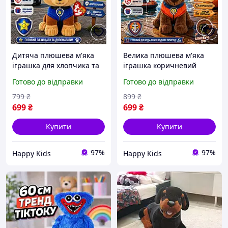
Дитяча плюшева м'яка
Велика плюшева м'яка
іграшка для хлопчика та
іграшка коричневий
дівчинки собачка синя
собачка для хлопчика та
Готово до відправки
Готово до відправки
Собачий Щенячий
дівчинки Zuma, Щенячий
патруль м'які іграшки
Собачий патруль м'які
799
₴
899
₴
Гонщик Чейз 25 см TY
іграшки Зума 25 см
699
₴
699
₴
Купити
Купити
97%
97%
Happy Kids
Happy Kids