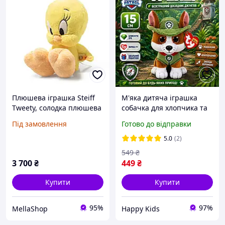
Плюшева іграшка Steiff
М'яка дитяча іграшка
Tweety, солодка плюшева
собачка для хлопчика та
іграшка, для дітей,
дівчинки Трекер Собачий
Під замовлення
Готово до відправки
хлопчиків і дівчаток,
Щенячий патруль м'які
друзів, плюшева іграшка,
іграшки Paw patrol 15 см
5.0
(2)
20 см, жовтий,
Шукач
549
₴
3 700
₴
449
₴
Купити
Купити
95%
97%
MellaShop
Happy Kids