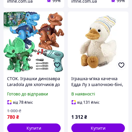
99%
99%
imne.com.ua
imne.com.ua
СТОК. Іграшки динозавра
Іграшка-м'яка качечка
Laradola для хлопчиків до
Едда Лу з шапочкою-біні,
8 років
заспокійлива іграшка для
Готово до відправки
В наявності
хлопчиків та дівчаток
78
131
від
₴
/міс
від
₴
/міс
1 000
₴
780
₴
1 312
₴
Купити
Купити