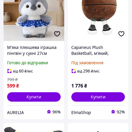
М'яка плюшева іграшка
Capaneus Plush
пінгвін у сукні 27см
Basketball, м'який,
декоративна м'яка
пухнастий, подушка для
Готово до відправки
Під замовлення
тварина пухнастий
сидіння, плюшева
подарунок для дівчинки
іграшка, подарунок для
60
296
від
₴
/міс
від
₴
/міс
та хлопчика
хлопчиків і дівчаток
799
₴
599
₴
1 776
₴
Купити
Купити
96%
92%
AURELIA
ElmaShop