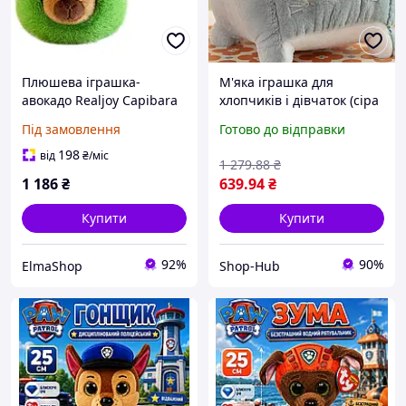
Плюшева іграшка-
М'яка іграшка для
авокадо Realjoy Capibara
хлопчиків і дівчаток (сіра
35 см зі знімним
40 см), плюшевий котик
Під замовлення
Готово до відправки
дизайном, мила іграшка
квадратний та антистрес
для хлопчиків і дівчаток
код 841092
198
від
₴
/міс
1 279
.88
₴
1 186
₴
639
.94
₴
Купити
Купити
92%
90%
ElmaShop
Shop-Hub