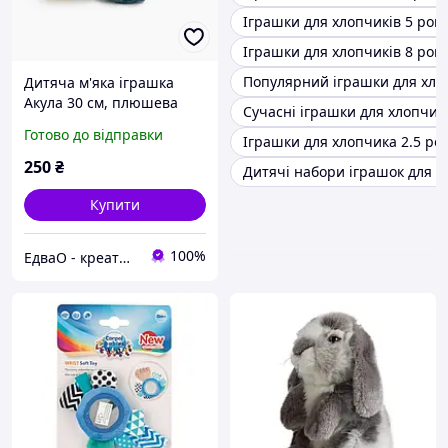
Іграшки для хлопчиків 5 рокі
Іграшки для хлопчиків 8 рокі
Популярний іграшки для хло
Дитяча м'яка іграшка
Акула 30 см, плюшева
Сучасні іграшки для хлопчик
іграшка акула, подарунок
Готово до відправки
Іграшки для хлопчика 2.5 ро
для хлопчика, іграшка
подушка
250
₴
Дитячі набори іграшок для х
Купити
100%
ЕдваО - креативні іграшки