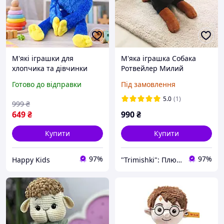
М'які іграшки для
М'яка іграшка Собака
хлопчика та дівчинки
Ротвейлер Милий
Poppy playtime великий
плюшевий пес Стильна
Готово до відправки
Під замовлення
Хагі Вагі 60 см, монстр
м'яка іграшка Плюшева
синій іграшка м'яка
іграшка для хлопчиків
5.0
(1)
999
₴
велика Хаггі Ваггі
649
₴
990
₴
Купити
Купити
97%
97%
Happy Kids
"Trimishki": Плюшеві іграшки на будь-який смак!