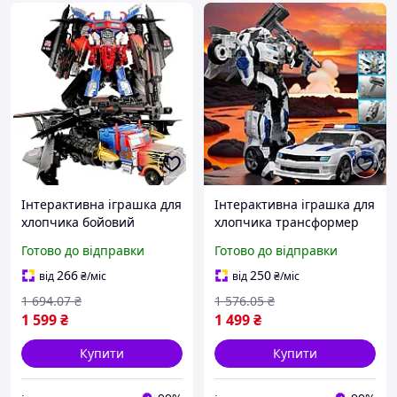
Інтерактивна іграшка для
Інтерактивна іграшка для
хлопчика бойовий
хлопчика трансформер
автобот трансформер
робот поліцейський Tor
Готово до відправки
Готово до відправки
Оптімус Прайм робот
автобот металеві
вантажівка металеві
елементи зброя
266
250
від
₴
/міс
від
₴
/міс
деталі
1 694
.07
₴
1 576
.05
₴
1 599
₴
1 499
₴
Купити
Купити