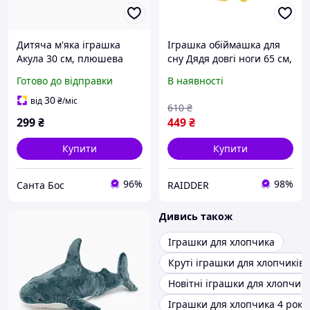
Дитяча м'яка іграшка
Іграшка обіймашка для
Акула 30 см, плюшева
сну Дядя довгі ноги 65 см,
іграшка акула, подарунок
М'які іграшки для
Готово до відправки
В наявності
для хлопчика, іграшка
хлопчиків поппі
обіймашка
плейтайм
30
від
₴
/міс
610
₴
299
₴
449
₴
Купити
Купити
96%
98%
Санта Бос
RAIDDER
Дивись також
Іграшки для хлопчика
Круті іграшки для хлопчиків
Новітні іграшки для хлопчикі
Іграшки для хлопчика 4 рокі