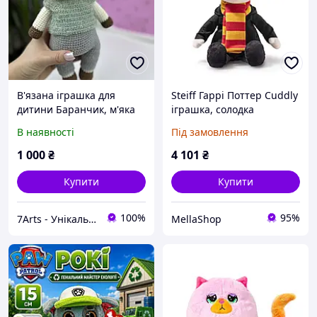
В'язана іграшка для
Steiff Гаррі Поттер Cuddly
дитини Баранчик, м'яка
іграшка, солодка
дитяча іграшка ручної
плюшева іграшка, для
В наявності
Під замовлення
роботи для хлопчика,
хлопчиків, дівчаток і
хендмейд іграшки, 26 см
немовлят від 0 місяців,
1 000
₴
4 101
₴
друзі, плюшева
Купити
Купити
100%
95%
7Arts - Унікальні подарунки з дерева!
MellaShop