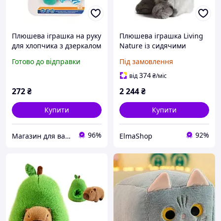
Плюшева іграшка на руку
Плюшева іграшка Living
для хлопчика з дзеркалом
Nature із сидячими
0+
вухами, пухнастим і
Готово до відправки
Під замовлення
приємним кроликом, м
яка іграшка, подарунок
374
від
₴
/міс
для дітей, хлопчиків і
272
₴
2 244
₴
Купити
Купити
96%
92%
Магазин для вагітних, годуючих матусь та діток
ElmaShop