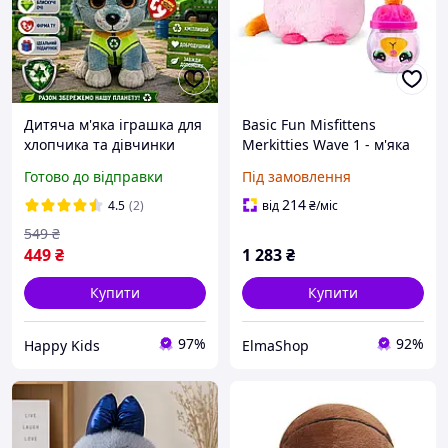
Дитяча м'яка іграшка для
Basic Fun Misfittens
хлопчика та дівчинки
Merkitties Wave 1 - м'яка
собачка Щенячий
та приємна плюшева
Готово до відправки
Під замовлення
Собачий патруль Роккі,
іграшка, ідеально
м'які іграшки Paw patrol
підходить для хлопчиків і
214
4.5
(2)
від
₴
/міс
15 см Рокі
дівчаток, підходить
549
₴
449
₴
1 283
₴
Купити
Купити
97%
92%
Happy Kids
ElmaShop