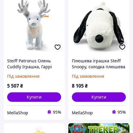
Steiff Patronus Олень
Плюшева іграшка Steiff
Cuddly Іграшка, Гаррі
Snoopy, солодка плюшева
Поттер, Солодка
іграшка, для хлопчиків,
Під замовлення
Під замовлення
плюшева іграшка, для
дівчаток і немовлят від 0
дітей, хлопчиків і
місяців, друзі, плюшева
5 507
₴
8 105
₴
дівчаток, друзі, 25 см
іграшка,
плюшева
Купити
Купити
95%
95%
MellaShop
MellaShop