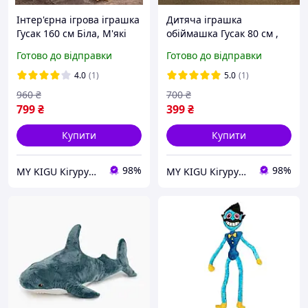
Інтер'єрна ігрова іграшка
Дитяча іграшка
Гусак 160 см Біла, М'які
обіймашка Гусак 80 см ,
іграшки икеа, М'які
М'які іграшки для
Готово до відправки
Готово до відправки
іграшки для хлопчиків
хлопчиків
4.0
(1)
5.0
(1)
960
₴
700
₴
799
₴
399
₴
Купити
Купити
98%
98%
MY KIGU Кігурумі для вієї родини!
MY KIGU Кігурумі для вієї родини!