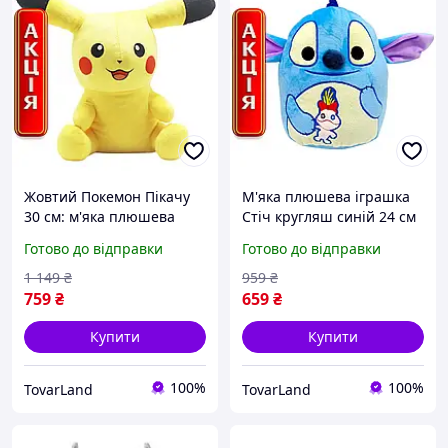
Жовтий Покемон Пікачу
М'яка плюшева іграшка
30 см: м'яка плюшева
Стіч кругляш синій 24 см
іграшка для хлопчиків та
бренда Копиця дитяча
Готово до відправки
Готово до відправки
дівчаток
іграшка для хлопчиків і
дівчаток
1 149
₴
959
₴
759
₴
659
₴
Купити
Купити
100%
100%
TovarLand
TovarLand