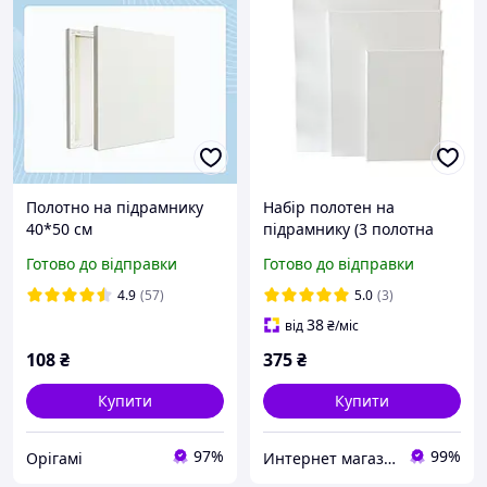
Полотно на підрамнику
Набір полотен на
40*50 см
підрамнику (3 полотна
різних розмірів)
Готово до відправки
Готово до відправки
4.9
(57)
5.0
(3)
38
від
₴
/міс
108
₴
375
₴
Купити
Купити
97%
99%
Орігамі
Интернет магазин «Art-market.pro»