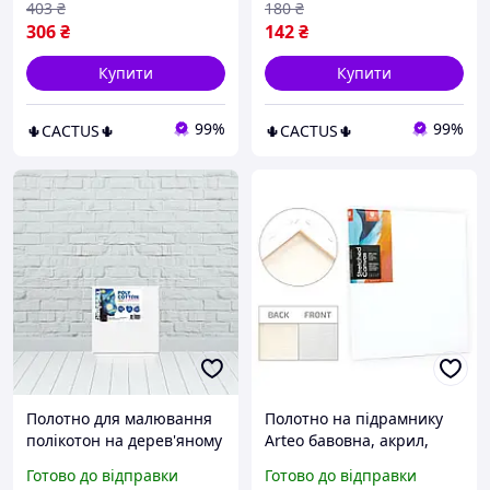
403
₴
180
₴
306
₴
142
₴
Купити
Купити
99%
99%
🌵CACTUS🌵
🌵CACTUS🌵
Полотно для малювання
Полотно на підрамнику
полікотон на дерев'яному
Arteo бавовна, акрил,
підрамнику,
дрібне зерно 280 г/м2
Готово до відправки
Готово до відправки
прогрунтоване, розмір
GPA194_20*20 см