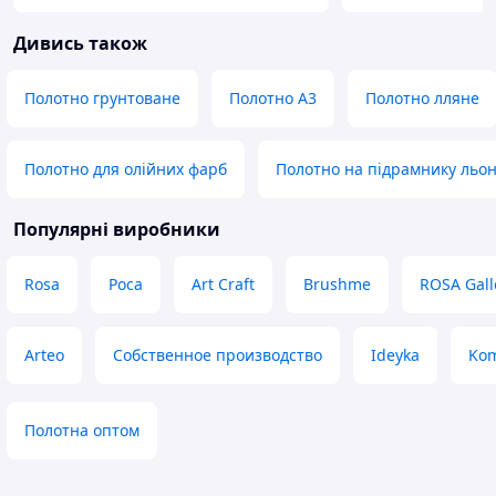
Персонал ввічливий у спілкуванні
рівномірна, ткан
Дивись також
та окрема вдячність за турботу з
не деформується 
номером телефону 🤗
Текстура приємна
лягають м'яко, д
Переваги
Полотно грунтоване
Полотно А3
Полотно лляне
не провалюються.
Завжди точний розмір!
просто знахідка д
Недоліки
Обов'язково замо
Занадто хороший асортимент 😉😅
Полотно для олійних фарб
Полотно на підрамнику льо
Популярні виробники
Rosa
Роса
Art Craft
Brushme
ROSA Gall
Arteo
Собственное производство
Ideyka
Kom
Полотна оптом