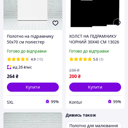
Полотно на підрамнику
ХОЛСТ НА ПІДРАМНИКУ
50х70 см поліестер
ЧОРНИЙ 30Х40 СМ 13026
матове 260 гм2 для
Готово до відправки
Готово до відправки
малювання акрилом і
олією ручна робота
4.9
(10)
5.0
(3)
основа для творчості
26
від
₴
/міс
230
₴
264
₴
200
₴
Купити
Купити
99%
99%
SXL
Kontur
Дивись також
Полотно для малювання