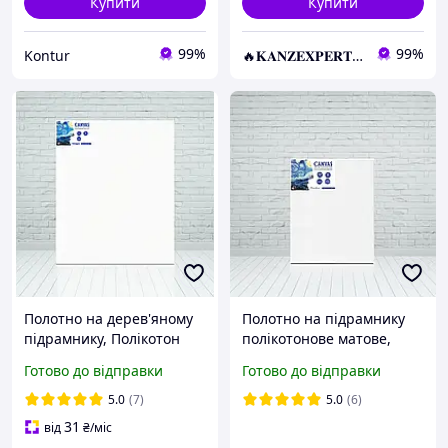
Купити
Купити
99%
99%
Kontur
🔥𝐊𝐀𝐍𝐙𝐄𝐗𝐏𝐄𝐑𝐓.com.ua🔥
Полотно на дерев'яному
Полотно на підрамнику
підрамнику, Полікотон
полікотонове матове,
грунтований матовий,
щільністю 280 г/м2,
Готово до відправки
Готово до відправки
280 г м2, для малювання,
ручної роботи, для
60х80 см
малювання 40x50 см
5.0
(7)
5.0
(6)
31
від
₴
/міс