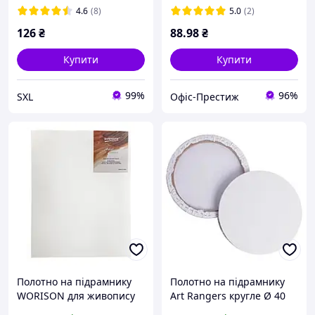
30х30 см HL3 Brushme
4.6
(8)
5.0
(2)
126
₴
88
.98
₴
Купити
Купити
99%
96%
SXL
Офіс-Престиж
Полотно на підрамнику
Полотно на підрамнику
WORISON для живопису
Art Rangers кругле Ø 40
50х60см білий грунт
см, бавовна, середнє