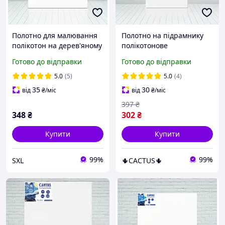
Полотно для малювання
Полотно на підрамнику
полікотон на дерев'яному
полікотонове
підрамнику,
прогрунтоване матове
Готово до відправки
Готово до відправки
прогрунтоване, розмір
280 г / м2 для малювання,
60х80 см HL15 Brushme
дерев'яне ручної роботи
5.0
(5)
5.0
(4)
50х80 см
35
30
від
₴
/міс
від
₴
/міс
397
₴
348
₴
302
₴
Купити
Купити
99%
99%
SXL
🌵CACTUS🌵