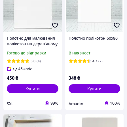
Полотно для малювання
Полотно полікотон 60х80
полікотон на дерев'яному
підрамнику,
Готово до відправки
В наявності
прогрунтоване, розмір
70х90 см Brushme
5.0
(4)
4.7
(7)
45
від
₴
/міс
450
₴
348
₴
Купити
Купити
99%
100%
SXL
Amadin