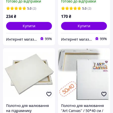
Готово до відправки
Готово до відправки
зерно, білий ґрунт
5.0
(2)
5.0
(2)
234
₴
170
₴
Купити
Купити
99%
99%
Интернет магазин «Art-market.pro»
Интернет магазин «Art-market.pro»
Полотно для малювання
Полотно для малювання
на підрамнику
"Art Canvas" / 50*40 см /