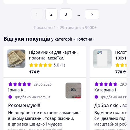
1
2
3
...
Показано 1 - 29 товарів з 9000+
Відгуки покупців
у категорії «Полотна»
Підрамники для картин,
Полотн
полотна, мозаїки,
100х15
вишивки, 45*95 см
5.0
(1)
174
₴
770
₴
29.06.2026
29.06
Ірина К.
Катерина І.
Придбано на Prom.ua
Придбано на Pro
Рекомендую!!!
Добра якісь за 
Не вперше і не востаннє замовляю
Відмінне полотно
в цьому магазині, товар якісний,
см ідеально підій
відправка швидко і чудово
масштабної робот
підходить все по розмірах!
порадував своєю 