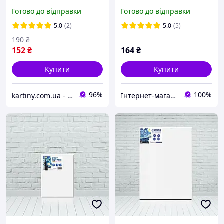
ґрунтоване, 100 %
Полотно для творчості
Готово до відправки
Готово до відправки
бавовна, дрібне зерно
20х30 см
5.0
(2)
5.0
(5)
190
₴
152
₴
164
₴
Купити
Купити
96%
100%
kartiny.com.ua - Картини по номерам від виробника
Інтернет-магазин "МАЛЮКИ" malyshy.com.ua