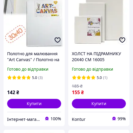
Полотно для малювання
ХОЛСТ НА ПІДРАМНИКУ
"Art Canvas" / Полотно на
20Х40 СМ 16005
підрамнику 30*40 см /
Готово до відправки
Готово до відправки
Полотно для творчості
5.0
(3)
5.0
(1)
185
₴
142
₴
155
₴
Купити
Купити
100%
99%
Інтернет-магазин "МАЛЮКИ" malyshy.com.ua
Kontur