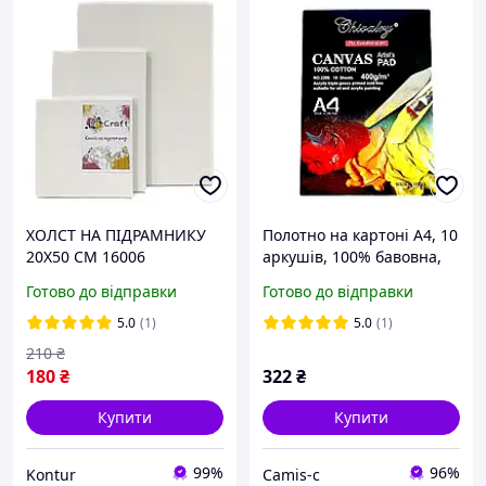
ХОЛСТ НА ПІДРАМНИКУ
Полотно на картоні А4, 10
20Х50 СМ 16006
аркушів, 100% бавовна,
потрійна ґрунтовка, для
Готово до відправки
Готово до відправки
олії, акрилу
5.0
(1)
5.0
(1)
210
₴
180
₴
322
₴
Купити
Купити
99%
96%
Kontur
Camis-c