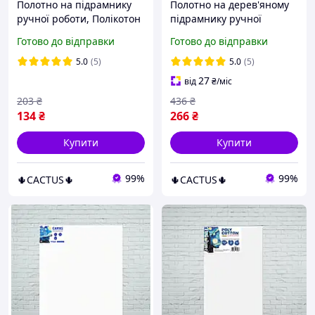
Полотно на підрамнику
Полотно на дерев'яному
ручної роботи, Полікотон
підрамнику ручної
прогрунтований,
роботи, поліестер,
Готово до відправки
Готово до відправки
матовий, 280 г / м2, 30x50
прогрунтований,
см
матовий, 260 г / м2, для
5.0
(5)
5.0
(5)
малювання, 50x70 см
27
від
₴
/міс
203
₴
436
₴
134
₴
266
₴
Купити
Купити
99%
99%
🌵CACTUS🌵
🌵CACTUS🌵