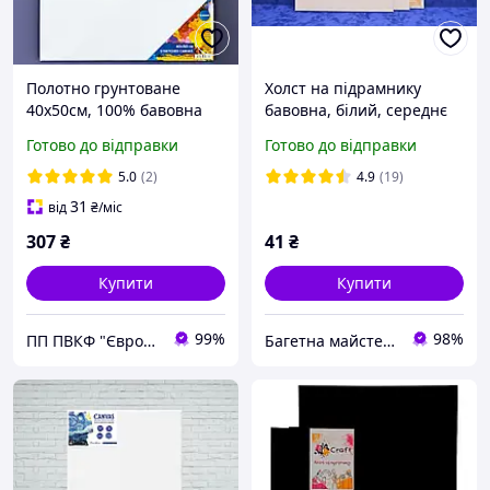
Полотно грунтоване
Холст на підрамнику
40х50см, 100% бавовна
бавовна, білий, середнє
280г/м3, на дерев'яному
зерно, полотно для
Готово до відправки
Готово до відправки
підрамнику Centrum
живопису, художнє
89737
полотно різного розміру
5.0
(2)
4.9
(19)
31
від
₴
/міс
307
₴
41
₴
Купити
Купити
99%
98%
ПП ПВКФ "Євротек"
Багетна майстерня