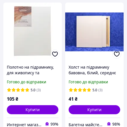
Полотно на підрамнику,
Холст на підрамнику
для живопису та
бавовна, білий, середнє
малювання, 20х30см
зерно, полотно для
Готово до відправки
Готово до відправки
живопису, художнє
полотно різного розміру
5.0
(3)
5.0
(3)
105
₴
41
₴
Купити
Купити
99%
98%
Интернет магазин «Art-market.pro»
Багетна майстерня