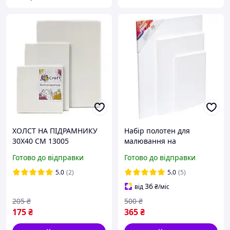
ХОЛСТ НА ПІДРАМНИКУ
Набір полотен для
30Х40 СМ 13005
малювання на
підрамнику 3шт,
Готово до відправки
Готово до відправки
ґрунтовані, бавовна
(20х30, 30х40, 40х50) KNZ
5.0
(2)
5.0
(5)
36
від
₴
/міс
205
₴
500
₴
175
₴
365
₴