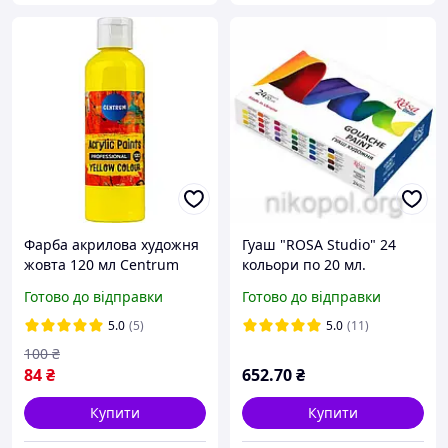
Фарба акрилова художня
Гуаш "ROSA Studio" 24
жовта 120 мл Centrum
кольори по 20 мл.
80927 для малювання
Готово до відправки
Готово до відправки
5.0
(5)
5.0
(11)
100
₴
84
₴
652
.70
₴
Купити
Купити