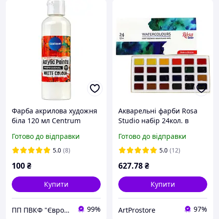
Фарба акрилова художня
Акварельні фарби Rosa
біла 120 мл Centrum
Studio набір 24кол. в
80923 для малювання
кюветах, карт. уп. 340324
Готово до відправки
Готово до відправки
5.0
(8)
5.0
(12)
100
₴
627
.78
₴
Купити
Купити
99%
97%
ПП ПВКФ "Євротек"
ArtProstore