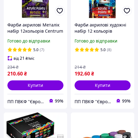
Фарби акрилові Металік
Фарби акрилові художні
набір 12кольорів Centrum
набір 12 кольорів
в металевих тубах 12 мл
Centrum в металевих
Готово до відправки
Готово до відправки
тубах 12 мл
5.0
(7)
5.0
(8)
21
від
₴
/міс
234
₴
214
₴
210
.60
₴
192
.60
₴
Купити
Купити
99%
99%
ПП ПВКФ "Євротек"
ПП ПВКФ "Євротек"