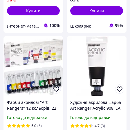
Купити
Купити
100%
99%
Інтернет-магазин NikopoL - канцтовари для школи та офісу
Школярик
Фарби акрилові "Art
Художня акрилова фарба
Rangers" 12 кольорів, 22
Art Ranger Acrylic 908FEA
мл (FEA1222T)
Black (чорна)
Готово до відправки
Готово до відправки
5.0
(5)
4.7
(3)