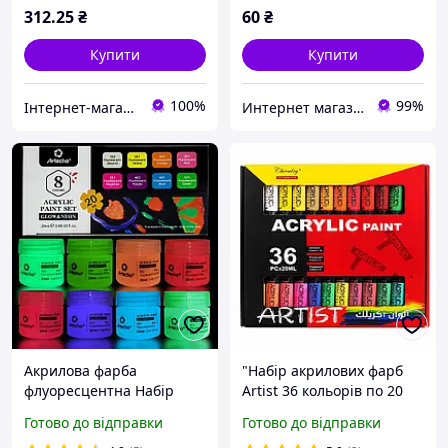
312
.25
₴
60
₴
Купити
Купити
100%
99%
Інтернет-магазин NikopoL - канцтовари для школи та офісу
Интернет магазин «Art-market.pro»
Акрилова фарба
"Набір акрилових фарб
флуоресцентна Набір
Artist 36 кольорів по 20
неонові фарби Артехо . 8
мл | Професійні фарби
Готово до відправки
Готово до відправки
кольорів, фарба, що
для малювання | Акрил у