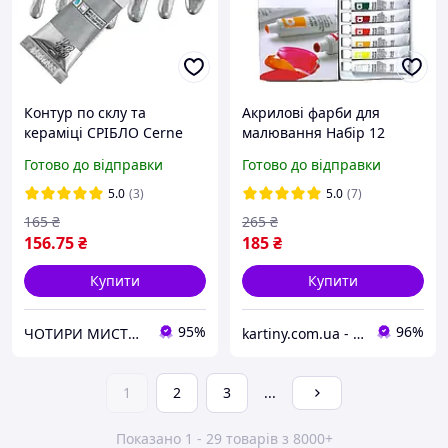
Контур по склу та
Акрилові фарби для
кераміці СРІБЛО Cerne
малювання Набір 12
Relief 20 мл Vitrail PEBEO
кольорів по 12 мл у
Готово до відправки
Готово до відправки
тюбиках Art Rangers
5.0
(3)
5.0
(7)
165
₴
265
₴
156
.75
₴
185
₴
Купити
Купити
95%
96%
ЧОТИРИ МИСТЕЦТВА - крамничка матеріалів для хоббі та творчості
kartiny.com.ua - Картини по номерам від виробника
1
2
3
...
Показано 1 - 29 товарів з 8000+