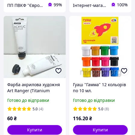
99%
100%
ПП ПВКФ "Євротек"
Інтернет-магазин NikopoL - канцтовари для школи та офісу
Фарба акрилова художня
Гуаш "Гамма" 12 кольорів
Art Ranger (Titanium
по 10 мл.
White) біла, 75 мл |
Готово до відправки
Готово до відправки
Професійна акрилова
фарба для малювання |
5.0
(4)
5.0
(8)
FEA738
60
₴
116
.20
₴
Купити
Купити