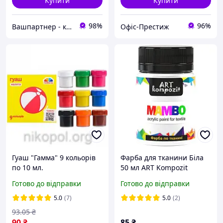
Купити
Купити
98%
96%
Вашпартнер - канцтовари, іграшки та дитяча книга, побутова хімія
Офіс-Престиж
Гуаш "Гамма" 9 кольорів
Фарба для тканини Біла
по 10 мл.
50 мл ART Kompozit
MAMBO/Великий акрил
Готово до відправки
Готово до відправки
для одягу
5.0
(7)
5.0
(2)
93
.05
₴
90
₴
85
₴