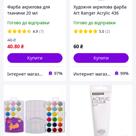
Фарба акрилова для
Художня акрилова фарба
тканини 20 мл
Art Ranger Acrylic 436
Magenta (Пурпурний)
Готово до відправки
Готово до відправки
4.9
(7)
5.0
(2)
48
₴
40
.80
₴
60
₴
Купити
Купити
97%
99%
Інтернет магазин Ксюша
Интернет магазин «Art-market.pro»