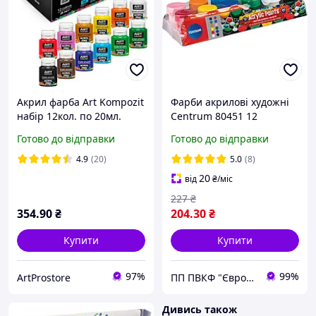
Акрил фарба Art Kompozit
Фарби акрилові художні
набір 12кол. по 20мл.
Centrum 80451 12
520197
кольорів 20 мл для
Готово до відправки
Готово до відправки
малювання
4.9
(20)
5.0
(8)
20
від
₴
/міс
227
₴
354
.90
₴
204
.30
₴
Купити
Купити
97%
99%
ArtProstore
ПП ПВКФ "Євротек"
Дивись також