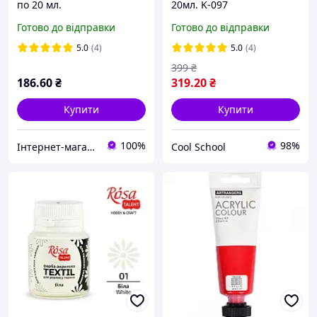
по 20 мл.
20мл. K-097
Готово до відправки
Готово до відправки
5.0
(4)
5.0
(4)
399
₴
186
.60
₴
319
.20
₴
Купити
Купити
100%
98%
Інтернет-магазин NikopoL - канцтовари для школи та офісу
Cool School