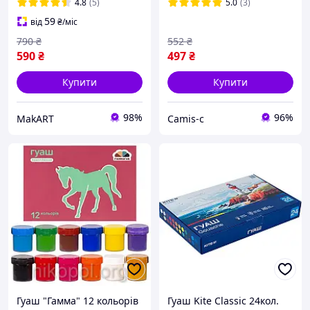
світиться
тюбиках | Набір для
4.8
(5)
5.0
(3)
художників | 336
59
від
₴
/міс
790
₴
552
₴
590
₴
497
₴
Купити
Купити
98%
96%
MakART
Camis-c
Гуаш "Гамма" 12 кольорів
Гуаш Kite Classic 24кол.