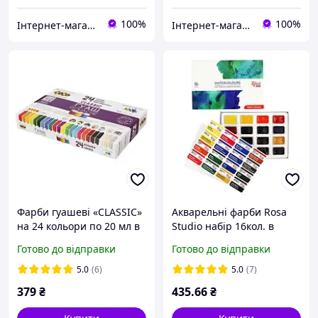
100%
100%
Інтернет-магазин "МАЛЮКИ" malyshy.com.ua
Інтернет-магазин NikopoL - канцтовари для школи та офісу
Фарби гуашеві «CLASSIC»
Акварельні фарби Rosa
на 24 кольори по 20 мл в
Studio набір 16кол. в
картонній коробці, TM
кюветах, карт. уп. 340204
Готово до відправки
Готово до відправки
ZiBi
5.0
(6)
5.0
(7)
379
₴
435
.66
₴