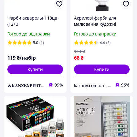
Фарби акварельні 18цв
Акрилові фарби для
(12+3
малювання художні
перламутр+3флуоресцент
"Titanium White"
Готово до відправки
Готово до відправки
) "Творчість" пластик
поштучно 75 мл.
"Гамма" 19,5*11,5 см KNZ
5.0
(1)
4.4
(5)
114
₴
119
₴/набір
68
₴
Купити
Купити
99%
96%
🔥𝐊𝐀𝐍𝐙𝐄𝐗𝐏𝐄𝐑𝐓.com.ua🔥
kartiny.com.ua - Картини по номерам від виробника