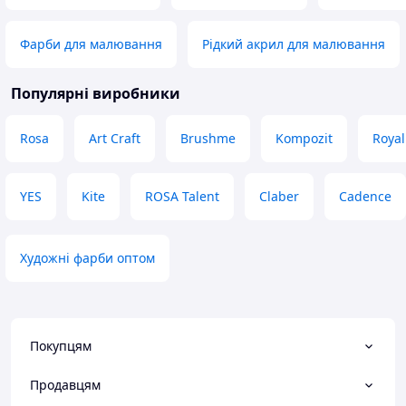
що потрібно
Переваги
Гарна якість і цін
Фарби для малювання
Рідкий акрил для малювання
Недоліки
Швидкість відпр
Популярні виробники
Rosa
Art Craft
Brushme
Kompozit
Royal
YES
Kite
ROSA Talent
Claber
Cadence
Художні фарби оптом
Покупцям
Продавцям