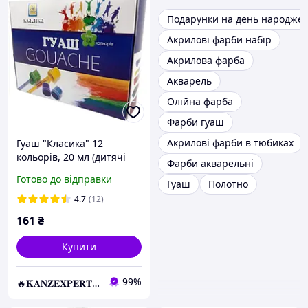
Подарунки на день народже
Акрилові фарби набір
Акрилова фарба
Акварель
Олійна фарба
Фарби гуаш
Акрилові фарби в тюбиках
Гуаш "Класика" 12
кольорів, 20 мл (дитячі
Фарби акварельні
гуашеві фарби для
Готово до відправки
Гуаш
Полотно
малювання) ГШ-004-МВ
KNZ
4.7
(12)
161
₴
Купити
99%
🔥𝐊𝐀𝐍𝐙𝐄𝐗𝐏𝐄𝐑𝐓.com.ua🔥