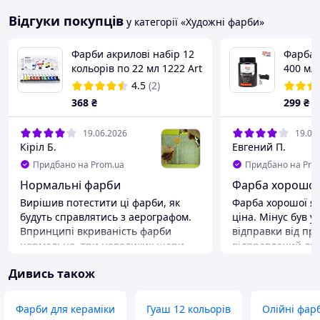
Відгуки покупців
у категорії «Художні фарби»
Фарби акрилові набір 12
Фарба 
кольорів по 22 мл 1222 Art
400 мл,
Rangers
4.5
(2)
368
₴
299
₴
19.06.2026
19.02
Кіріл Б.
Евгений П.
Придбано на Prom.ua
Придбано на Pro
Нормальні фарби
Фарба хорошої 
Вирішив потестити ці фарби, як
Фарба хорошої як
будуть справлятись з аерографом.
ціна. Мінус був у
Впринципі вкриваність фарби
відправки від пр
нормально, три невеликих шари
відправлений лиш
вистачило, щоб не було просвітів.
після замовлення
Дивись також
Розводив сумішю води і спирту
рекомендую, але 
80/20, фарба не згорталась,
він зверне увагу
пластівців не було. Кольори
комплектування т
Фарби для кераміки
Гуаш 12 кольорів
Олійні фар
приємні. Для тестового набору те
іншим задоволен