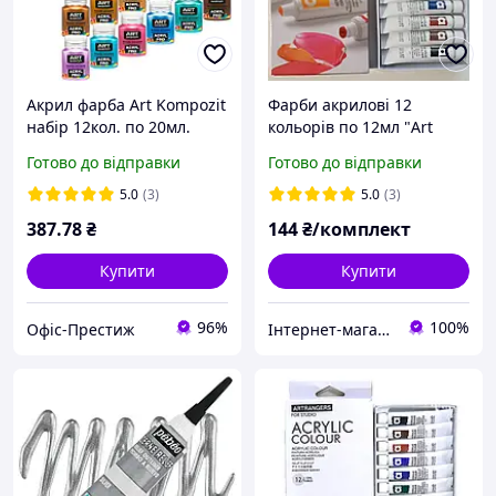
Акрил фарба Art Kompozit
Фарби акрилові 12
набір 12кол. по 20мл.
кольорів по 12мл "Art
металік 520180
Ranger" / "Acryliс" /
Готово до відправки
Готово до відправки
EA1212
5.0
(3)
5.0
(3)
387
.78
₴
144
₴/комплект
Купити
Купити
96%
100%
Офіс-Престиж
Інтернет-магазин "МАЛЮКИ" malyshy.com.ua