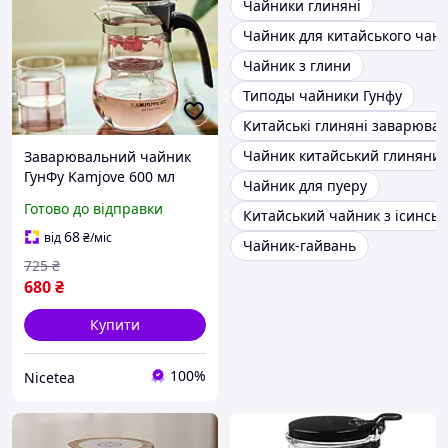
Чайники глиняні
Чайник для китайського чаю
Чайник з глини
Типоды чайники Гунфу
Китайські глиняні заварюва
Чайник китайський глиняни
Заварювальний чайник
ГунФу Kamjove 600 мл
Чайник для пуеру
Готово до відправки
Китайський чайник з ісинськ
68
від
₴
/міс
Чайник-гайвань
725
₴
680
₴
Купити
100%
Nicetea