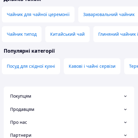
Чайник для чайної церемонії
Заварювальний чайник
Чайник типод
Китайський чай
Глиняний чайник і
Популярні категорії
Посуд для східної кухні
Кавові і чайні сервізи
Тер
Покупцям
Продавцям
Про нас
Партнери