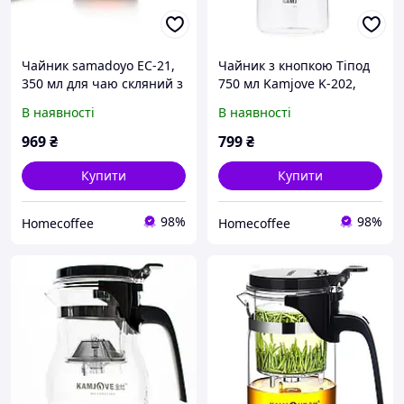
Чайник samadoyo EC-21,
Чайник з кнопкою Тіпод
350 мл для чаю скляний з
750 мл Kamjove K-202,
кнопкою Гунфу чайник
Гунфу чайник для чаю
В наявності
В наявності
тіпод прозорий для
заварювальний скляний
чайної церемонії
із ситечком
969
₴
799
₴
Купити
Купити
98%
98%
Homecoffee
Homecoffee