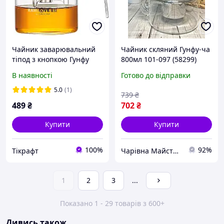
Чайник заварювальний
Чайник скляний Гунфу-ча
тіпод з кнопкою Гунфу
800мл 101-097 (58299)
Kamjove TP-140 300 мл
В наявності
Готово до відправки
5.0
(1)
739
₴
489
₴
702
₴
Купити
Купити
100%
92%
Тікрафт
Чарівна Майстерня
1
2
3
...
Показано 1 - 29 товарів з 600+
Дивись також