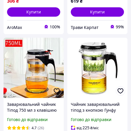
306
₴
619
₴
Купити
Купити
100%
99%
AroMax
Трави Карпат
Заварювальний чайник
Чайник заварювальний
Тіпод 750 мл з клавішею
тіпод з кнопкою Гунфу
зливу, заварник гунфу із
Kamjove TP-160 500 мл
Готово до відправки
Готово до відправки
жароміцного скла,
чайник для заварювання
225
4.7
(26)
від
₴
/міс