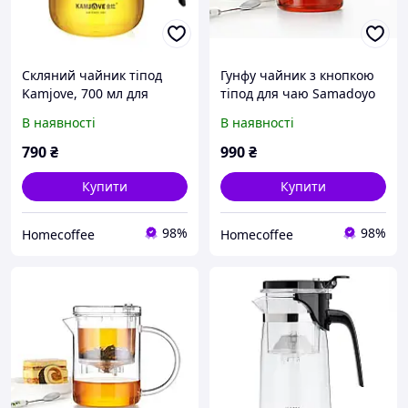
Скляний чайник тіпод
Гунфу чайник з кнопкою
Kamjove, 700 мл для
тіпод для чаю Samadoyo
китайського чаю,
E-01, 500 мл скляний
В наявності
В наявності
скляний, прозорий, Гунфу
заварювальний
чайник
790
₴
990
₴
Купити
Купити
98%
98%
Homecoffee
Homecoffee