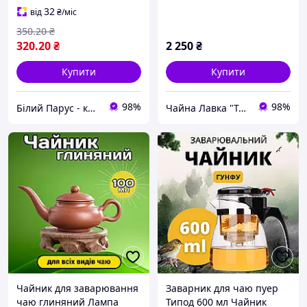
чаю з фільтром
32
від
₴
/міс
350
.20
₴
320
.20
₴
2 250
₴
Купити
Купити
98%
98%
Білий Парус - комплексне обслуговування в сегменті HoReCa та B2B
Чайна Лавка "Tea warrior" teawarrior.ua
Чайник для заварювання
Заварник для чаю пуер
чаю глиняний Лампа
Типод 600 мл Чайник