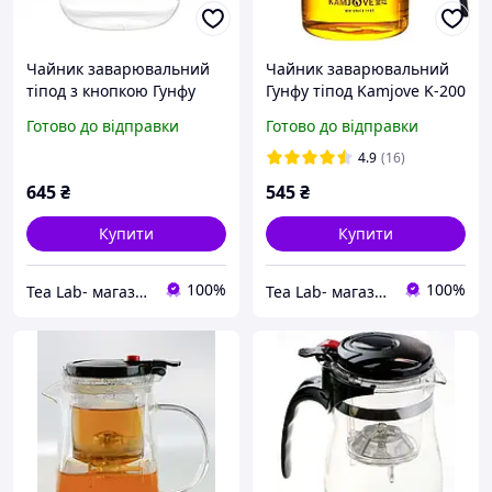
Чайник заварювальний
Чайник заварювальний
тіпод з кнопкою Гунфу
Гунфу тіпод Kamjove K-200
Kamjove K-203 600 мл
400 мл
Готово до відправки
Готово до відправки
4.9
(16)
645
₴
545
₴
Купити
Купити
100%
100%
Tea Lab- магазин китайського чаю.
Tea Lab- магазин китайського чаю.