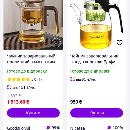
Чайник заварювальний
Чайник заварювальний
проливний з магнітним
тіпод з кнопкою Гунфу
клапаном та вбудованим
Kamjove K-208 900 мл
Готово до відправки
Готово до відправки
ситечком Гунфу типот 500
мл Різнокольоровий
95
5.0
(1)
від
₴
/міс
151
від
₴
/міс
1 892
₴
1 513
.60
₴
950
₴
Купити
Купити
99%
100%
GoodsForAll
Nicetea