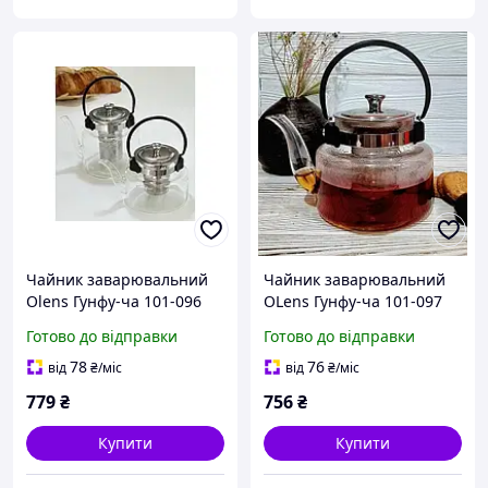
Чайник заварювальний
Чайник заварювальний
Olens Гунфу-ча 101-096
OLens Гунфу-ча 101-097
1.2 л хороша якість
800 мл прозорий
Готово до відправки
Готово до відправки
Відмінна якість
78
76
від
₴
/міс
від
₴
/міс
779
₴
756
₴
Купити
Купити