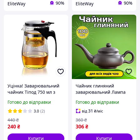
90%
90%
EliteWay
EliteWay
Уцінка! Заварювальний
Чайник глиняний
чайник Тіпод 750 мл з
заварювальний Лампа
кнопкою, заварник гунфу
Алладіна Чорний 100 мл
Готово до відправки
Готово до відправки
із жароміцного скла,
для чайної церемонії
чайник для заварювання
Гунфу Ча Заварювальний
31
3.0
(2)
від
₴
/міс
чаю з фільтром
чайник з довгим носиком
440
₴
360
₴
240
₴
306
₴
Купити
Купити