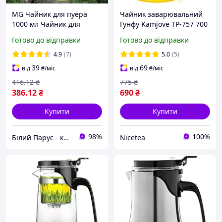
MG Чайник для пуера
Чайник заварювальний
1000 мл Чайник для
Гунфу Kamjove TP-757 700
чайної церемонії Типоди
мл
Готово до відправки
Готово до відправки
чайники Гунфу
Проливний чайник Гунфу
4.9
(7)
5.0
(5)
чайник
39
69
від
₴
/міс
від
₴
/міс
416
.12
₴
775
₴
386
.12
₴
690
₴
Купити
Купити
98%
100%
Білий Парус - комплексне обслуговування в сегменті HoReCa та B2B
Nicetea