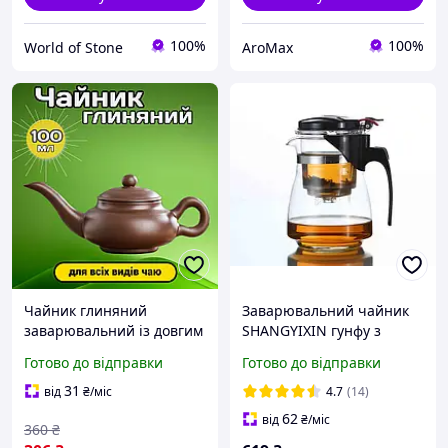
100%
100%
World of Stone
AroMax
Чайник глиняний
Заварювальний чайник
заварювальний із довгим
SHANGYIXIN гунфу з
носиком Лампа Алладіна
жароміцного скла з
Готово до відправки
Готово до відправки
Коричневий 100 мл для
металевим фільтром і
Гунфу Ча Заварювальний
складаною кришкою 600
31
від
₴
/міс
4.7
(14)
чайник із глини
мл
62
від
₴
/міс
360
₴