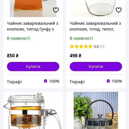
Чайник заварювальний з
Чайник заварювальний з
кнопкою, типод Гунфу з
кнопкою, тіпод, типот,
фіксацією кнопки,
ізіпот Гунфу, термоскло,
В наявності
В наявності
термоскло вибір об'єму
750 мл, 1л
5.0
(1)
850
₴
498
₴
Купити
Купити
100%
100%
Тікрафт
Тікрафт