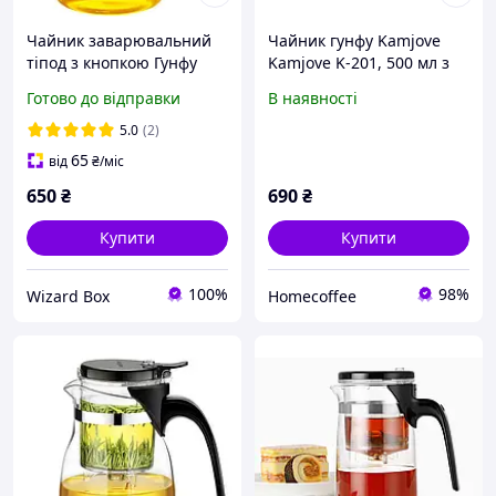
Чайник заварювальний
Чайник гунфу Kamjove
тіпод з кнопкою Гунфу
Kamjove K-201, 500 мл з
Kamjove K-200 400 мл
кнопкою для чаю, типод
Готово до відправки
В наявності
заварювальний скляний
з ситом
5.0
(2)
65
від
₴
/міс
650
₴
690
₴
Купити
Купити
100%
98%
Wizard Box
Homecoffee