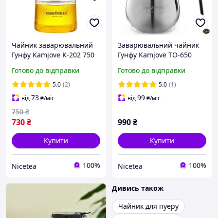
Чайник заварювальний
Заварювальний чайник
Гунфу Kamjove K-202 750
Гунфу Kamjove TO-650
мл
об'єм 650 мл для
Готово до відправки
Готово до відправки
ідеального чаю в
домашніх умовах
5.0
(2)
5.0
(1)
73
99
від
₴
/міс
від
₴
/міс
750
₴
730
₴
990
₴
Купити
Купити
100%
100%
Nicetea
Nicetea
Дивись також
Чайник для пуеру