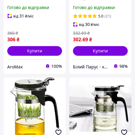
Алладіна Червоний 100
типод Гунфу чайники
Готово до відправки
Готово до відправки
мл Чайник для чайної
типоди та Колби
церемонії з довгим
Заварник з кнопкою
31
від
₴
/міс
5.0
(21)
носиком Гунфу Ча
Гунфу чайник
30
від
₴
/міс
360
₴
332
.69
₴
306
₴
302
.69
₴
Купити
Купити
100%
98%
AroMax
Білий Парус - комплексне обслуговування в сегменті HoReCa та B2B