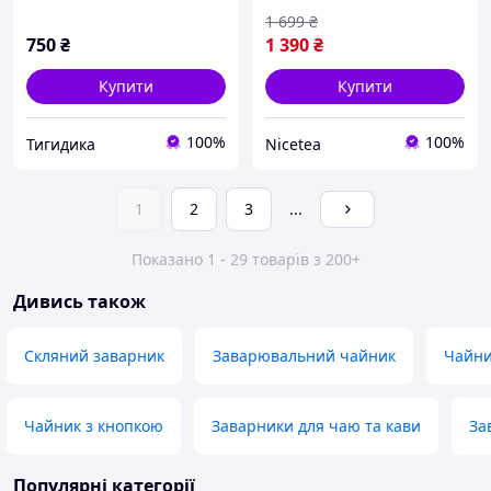
1 699
₴
750
₴
1 390
₴
Купити
Купити
100%
100%
Тигидика
Nicetea
1
2
3
...
Показано 1 - 29 товарів з 200+
Дивись також
Скляний заварник
Заварювальний чайник
Чайни
Чайник з кнопкою
Заварники для чаю та кави
За
Популярні категорії