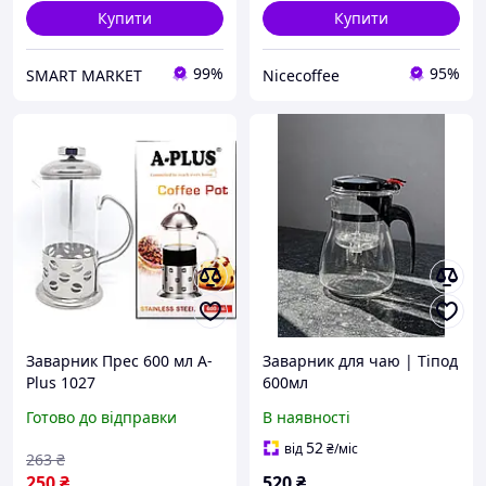
Купити
Купити
99%
95%
SMART MARKET
Nicecoffee
Заварник Прес 600 мл A-
Заварник для чаю | Тіпод
Plus 1027
600мл
Готово до відправки
В наявності
52
від
₴
/міс
263
₴
250
₴
520
₴