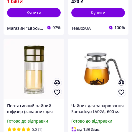
1 040
₴
420
₴
Купити
Купити
97%
100%
Магазин "ЕвроShop"
TeaBoxUA
Портативний чайний
Чайник для заварювання
інфузер (заварник для
Samadoyo LV02A, 600 мл
чаю) з подвійними
Готово до відправки
Готово до відправки
стінками
139
5.0
(1)
від
₴
/міс