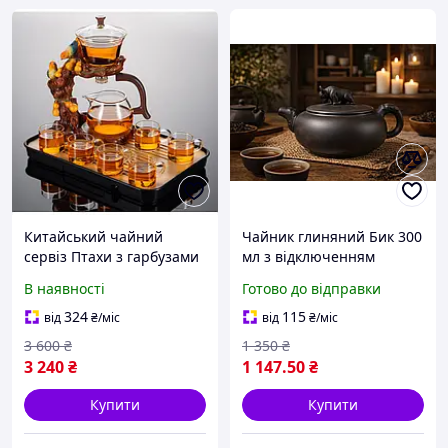
Китайський чайний
Чайник глиняний Бик 300
сервіз Птахи з гарбузами
мл з відключенням
Улоу 6 чашок магнітний
подачі чаю
В наявності
Готово до відправки
заварник для чаю Гунфу
заварювальний для
для чайної церемонії
чайної церемонії
324
115
від
₴
/міс
від
₴
/міс
3 600
₴
1 350
₴
3 240
₴
1 147
.50
₴
Купити
Купити