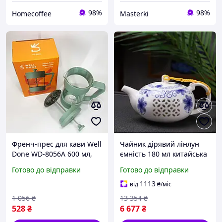
98%
98%
Homecoffee
Masterki
Френч-прес для кави Well
Чайник дірявий лінлун
Done WD-8056A 600 мл,
ємність 180 мл китайська
Чайник заварювання
чашка для заварки чаю
Готово до відправки
Готово до відправки
трав, Френч KY-277 преси
заварник для чайної
скло top shop ua_
церемонії
1113
від
₴
/міс
1 056
₴
13 354
₴
528
₴
6 677
₴