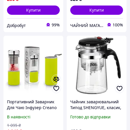
Купити
Купити
99%
100%
Добробут
ЧАЙНИЙ МАГАЗИН PROLYV
Портативний Заварник
Чайник заварювальний
Для Чаю Інфузер Creano
Типод SHENGYUE, класик,
Teamaker(UK)
750 мл
В наявності
Готово до відправки
1 095
₴