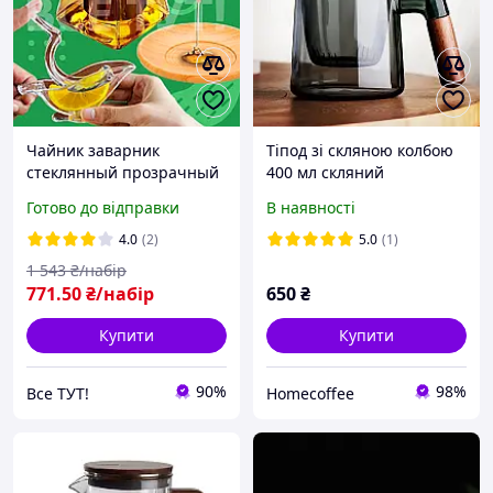
Чайник заварник
Тіпод зі скляною колбою
стеклянный прозрачный
400 мл скляний
заварочный чайник из
китайський заварник
Готово до відправки
В наявності
боросиликатного стекла
скляний китайський
для китайського чаю
заварник тіпот гунфу для
4.0
(2)
5.0
(1)
большой заварник
заварювання чаю
1 543
₴/набір
771
.50
₴/набір
650
₴
Купити
Купити
90%
98%
Все ТУТ!
Homecoffee