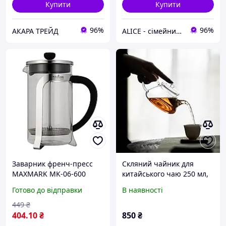
Купити
Купити
96%
96%
АКАРА ТРЕЙД
ALICE - сімейний Інтернет-магазин, товари для всієї родини
Заварник френч-пресс
Скляний чайник для
MAXMARK MK-06-600
китайського чаю 250 мл,
(0,6л)
Заварник китайський
Готово до відправки
В наявності
прозорий,
заварювальний
449
₴
404
.10
₴
850
₴