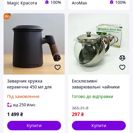
100%
100%
Magic Красота
AroMax
Заварник кружка
Ексклюзивні
керамічна 450 мл для
заварювальні чайники
заварювання чаю, з
UNIQUE UN-1162 0.75 л,
Під замовлення
Готово до відправки
фільтром, Чорна,
Чайник заварник,
китайська, з ручкою
Заварник CT-491 для чаю
250
від
₴
/міс
365
.31
₴
1 499
₴
297
₴
Купити
Купити