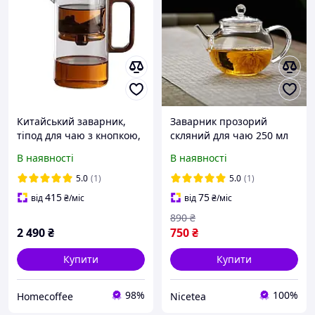
Китайський заварник,
Заварник прозорий
тіпод для чаю з кнопкою,
скляний для чаю 250 мл
скляний Bonston BP13,
китайський, чайник для
В наявності
В наявності
500 мл
китайського чаю, чайник
для китайського чаю
5.0
(1)
5.0
(1)
415
75
від
₴
/міс
від
₴
/міс
890
₴
2 490
₴
750
₴
Купити
Купити
98%
100%
Homecoffee
Nicetea