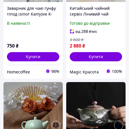
Заварник для чаю гунфу
Китайський чайний
тіпод ізіпот Kamjove K-
сервіз Лінивий чай
206, 600 мл з кнопкою
Дерево багатства
В наявності
Готово до відправки
скляний заварник для
магнітний заварник набір
китайського чаю
для чайної церемонії
288
від
₴
/міс
Гунфу
3 600
₴
750
₴
2 880
₴
Купити
Купити
98%
100%
Homecoffee
Magic Красота