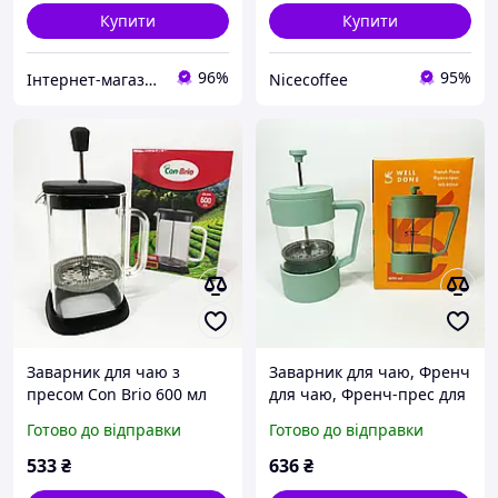
Купити
Купити
96%
95%
Інтернет-магазин "NOWA" - товари для всієї родини!
Nicecoffee
Заварник для чаю з
Заварник для чаю, Френч
пресом Con Brio 600 мл
для чаю, Френч-прес для
CB-6660B,
заварки Френч-прес
Готово до відправки
Готово до відправки
Заварювальний чайник
заварювання кави LP-56
для QM-885 листового
533
₴
636
₴
чаю