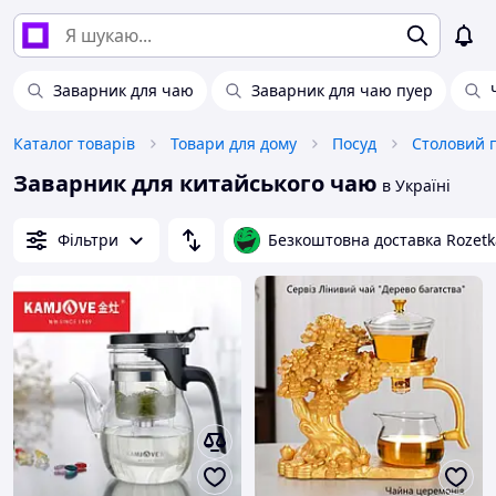
Заварник для чаю
Заварник для чаю пуер
Каталог товарів
Товари для дому
Посуд
Столовий 
Заварник для китайського чаю
в Україні
Фільтри
Безкоштовна доставка Rozetk