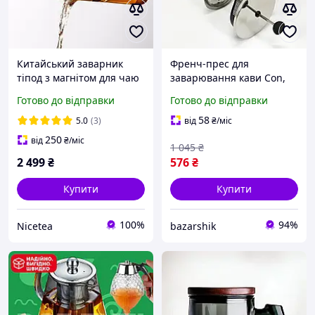
Китайський заварник
Френч-прес для
тіпод з магнітом для чаю
заварювання кави Con,
з кнопкою скляний
Заварник для чаю з
Готово до відправки
Готово до відправки
Bonston BP13, 500 мл
пресом, Френч-прес чаю
Китайський заварник
58
5.0
(3)
від
₴
/міс
MW-53
250
від
₴
/міс
1 045
₴
2 499
₴
576
₴
Купити
Купити
100%
94%
Nicetea
bazarshik