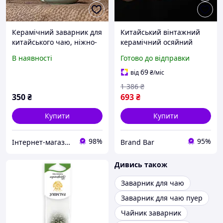
Керамічний заварник для
Китайський вінтажний
китайського чаю, ніжно-
керамічний осяйний
зелений, 150 мл
чайник ручної роботи з
В наявності
Готово до відправки
прикрасою у формі
журавель Заварник для
69
від
₴
/міс
чаю
1 386
₴
350
₴
693
₴
Купити
Купити
98%
95%
Інтернет-магазин Зозулька
Brand Bar
Дивись також
Заварник для чаю
Заварник для чаю пуер
Чайник заварник