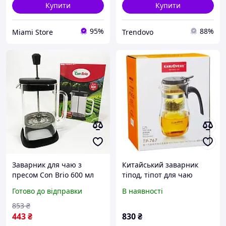
Купити
Купити
95%
88%
Miami Store
Trendovo
Заварник для чаю з
Китайський заварник
пресом Con Brio 600 мл
тіпод, тіпот для чаю
CB-6660B,
Kamjove TP-767, з
Готово до відправки
В наявності
Заварювальний чайник
кнопкою, прозорий,
для QM-885 листового
скляний, 600 мл
853
₴
чаю
443
₴
830
₴