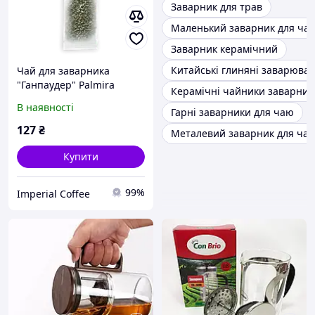
Заварник для трав
Маленький заварник для ча
Заварник керамічний
Китайські глиняні заварюва
Чай для заварника
"Ганпаудер" Palmira
Керамічні чайники заварник
зелений китайський 4 г
В наявності
Гарні заварники для чаю
(10 шт.)
127
₴
Металевий заварник для ча
Купити
99%
Imperial Coffee