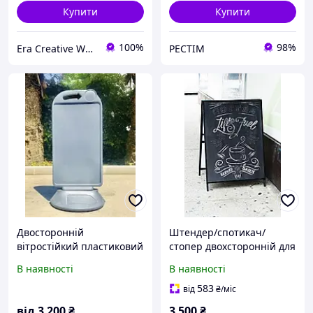
Купити
Купити
100%
98%
Era Creative Wood
РЕСТІМ
Двосторонній
Штендер/спотикач/
вітростійкий пластиковий
стопер двохсторонній для
рекламний штендер на
кафе, салонів,
В наявності
В наявності
базі для вулиці M&T
супермаркетів та для
Displays сірий,
іншого виду бізнесу
583
від
₴
/міс
заповнюється водою,
від
3 200
₴
3 500
₴