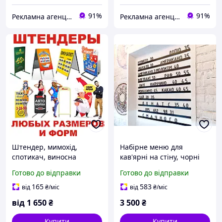
91%
91%
Рекламна агенція "VLAD"
Рекламна агенція "VLAD"
Штендер, мимохід,
Набірне меню для
спотикач, виносна
кав'ярні на стіну, чорні
реклама, стопер,
рейки чорні букви, меню
Готово до відправки
Готово до відправки
розкладачка, ростові
настінне для кав'ярні та
фігури, крейдяний.
кафе
165
583
від
₴
/міс
від
₴
/міс
від
1 650
₴
3 500
₴
Купити
Купити