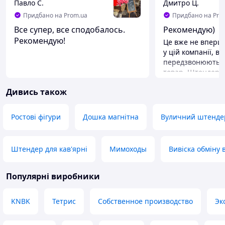
Павло С.
Дмитро Ц.
Придбано на Prom.ua
Придбано на Pro
Все супер, все сподобалось.
Рекомендую)
Рекомендую!
Це вже не вперш
у цій компанії, 
передзвонюють і
товар. Штендер ч
Рекомендую?
Дивись також
Ростові фігури
Дошка магнітна
Вуличний штенде
Штендер для кав'ярні
Мимоходы
Вивіска обміну 
Популярні виробники
KNBK
Тетрис
Собственное производство
Эк