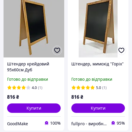
Штендер крейдовий
Штендер, мимохід "Горіх"
95х60см Дуб
Готово до відправки
Готово до відправки
4.0
(1)
5.0
(1)
816
₴
816
₴
Купити
Купити
100%
95%
GoodMake
fullpro - виробник і постачальник товарів з акрилу, фанери, дерева та інших матеріалів на власних ви