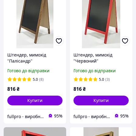
Штендер, мимохід
Штендер, мимохід
"Палісандр"
"Червоний"
Готово до відправки
Готово до відправки
5.0
(8)
5.0
(3)
816
₴
816
₴
Купити
Купити
95%
95%
fullpro - виробник і постачальник товарів з акрилу, фанери, дерева та інших матеріалів на власних ви
fullpro - виробник і постачальник товарів з акрилу, фанери, дерева та інших матеріалів на власних ви