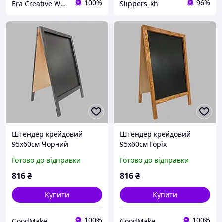
100%
96%
Era Creative Wood
Slippers_kh
Штендер крейдовий
Штендер крейдовий
95х60см Чорний
95х60см Горіх
Готово до відправки
Готово до відправки
816
₴
816
₴
Купити
Купити
100%
100%
GoodMake
GoodMake