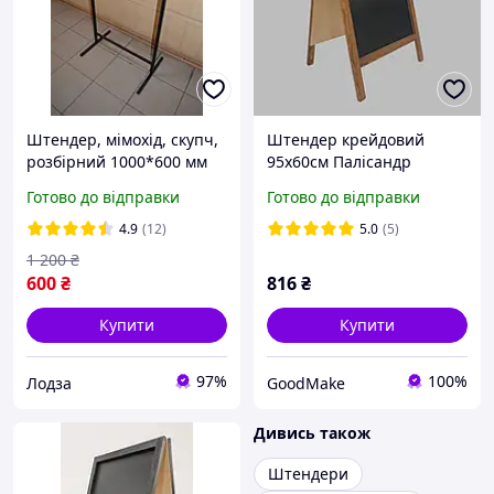
Штендер, мімохід, скупч,
Штендер крейдовий
розбірний 1000*600 мм
95х60см Палісандр
"Т-подібний" (без друку)
Готово до відправки
Готово до відправки
4.9
(12)
5.0
(5)
1 200
₴
600
₴
816
₴
Купити
Купити
97%
100%
Лодза
GoodMake
Дивись також
Штендери