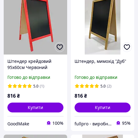
Штендер крейдовий
Штендер, мимохід "Дуб"
95х60см Червоний
Готово до відправки
Готово до відправки
5.0
(1)
5.0
(2)
816
₴
816
₴
Купити
Купити
100%
95%
GoodMake
fullpro - виробник і постачальник товарів з акрилу, фанери, дерева та інших матеріалів на власних ви