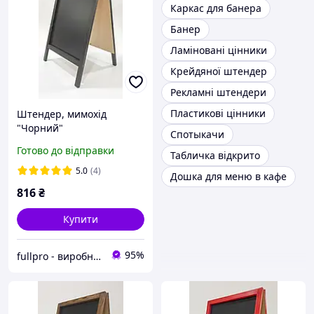
Каркас для банера
Банер
Ламіновані цінники
Крейдяної штендер
Рекламні штендери
Пластикові цінники
Штендер, мимохід
"Чорний"
Спотыкачи
Готово до відправки
Табличка відкрито
5.0
(4)
Дошка для меню в кафе
816
₴
Купити
95%
fullpro - виробник і постачальник товарів з акрилу, фанери, дерева та інших матеріалів на власних ви