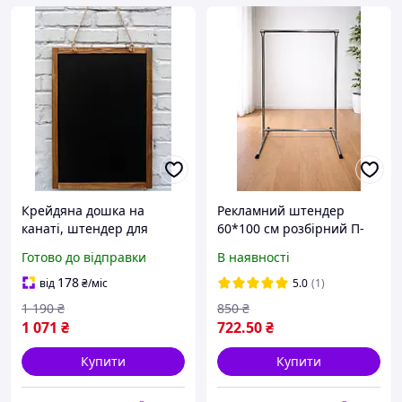
Крейдяна дошка на
Рекламний штендер
канаті, штендер для
60*100 см розбірний П-
крейди та маркера 50х70
подібний каркас для
Готово до відправки
В наявності
см (Грифельна фарба)
банера, мімохід,
зовнішня реклама для
178
від
₴
/міс
5.0
(1)
магазину, кафе, салону
1 190
₴
850
₴
1 071
₴
722
.50
₴
Купити
Купити