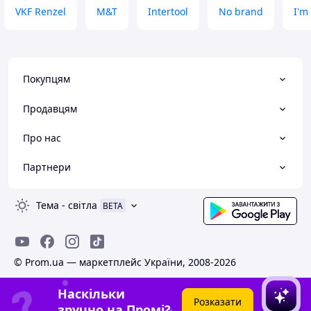
VKF Renzel
M&T
Intertool
No brand
I'm
Покупцям
Продавцям
Про нас
Партнери
Тема
-
світла
BETA
© Prom.ua — маркетплейс України, 2008-2026
Наскільки
Розказати
зручно на Промі?