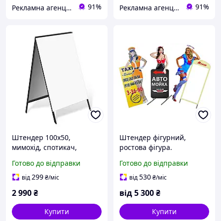
91%
91%
Рекламна агенція "VLAD"
Рекламна агенція "VLAD"
Штендер 100х50,
Штендер фігурний,
мимохід, спотикач,
ростова фігура.
виносна реклама, стопер,
Готово до відправки
Готово до відправки
розкладачка, крейдяний.
299
530
від
₴
/міс
від
₴
/міс
2 990
₴
від
5 300
₴
Купити
Купити