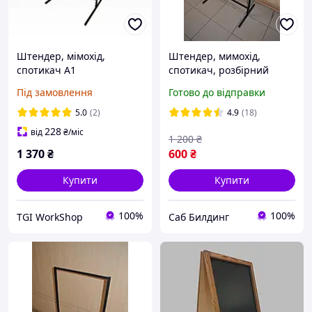
Штендер, мімохід,
Штендер, мимохід,
спотикач А1
спотикач, розбірний
1000*600 мм "Т-подібний"
Під замовлення
Готово до відправки
(без друку)
5.0
(2)
4.9
(18)
228
від
₴
/міс
1 200
₴
1 370
₴
600
₴
Купити
Купити
100%
100%
TGI WorkShop
Саб Билдинг