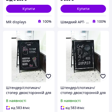
50x90 см
Купити
Купити
100%
100%
MR displays
Швидкий АРТ- ДРУК
Штендер/спотикач/
Штендер/спотикач/
стопер двохсторонній для
стопер двохсторонній для
кафе, салонів,
кафе, салонів,
В наявності
В наявності
супермаркетів та для
супермаркетів та для
іншого виду бізнесу
іншого виду бізнесу
583
583
від
₴
/міс
від
₴
/міс