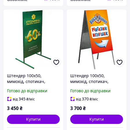
Штендер 100х50,
Штендер 100х50,
мимохід, спотикач,
мимохід, спотикач,
виносна реклама, стопер,
виносна реклама, стопер,
Готово до відправки
Готово до відправки
розкладачка, крейдяний.
розкладачка, крейдяний.
345
370
від
₴
/міс
від
₴
/міс
3 450
₴
3 700
₴
Купити
Купити