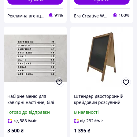
91%
100%
Рекламна агенція "VLAD"
Era Creative Wood
Набірне меню для
Штендер двосторонній
кав'ярні настінне, білі
крейдовий розсувний
рейки чорні букви, меню
1,10м "Економ"
Готово до відправки
В наявності
настінне для кав'ярні та
кафе
583
232
від
₴
/міс
від
₴
/міс
3 500
₴
1 395
₴