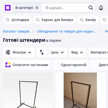
В категорії
Штендери
Каркас для банера
Банер
Каталог товарів
Обладнання та товари для надання послуг
Готові штендери
в Україні
Фільтри
Ціна
Вид
Матеріал
Оплатити частинами
Односторонній
Двос