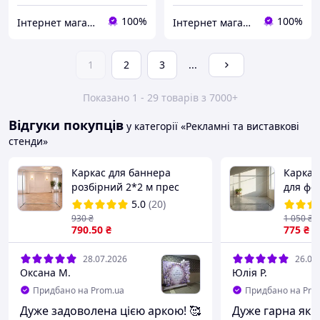
100%
100%
Інтернет магазин "Металеві конструкції"
Інтернет магазин "Металеві конструкції"
1
2
3
...
Показано 1 - 29 товарів з 7000+
Відгуки покупців
у категорії «Рекламні та виставкові
стенди»
Каркас для баннера
Каркас
розбірний 2*2 м прес
для фо
волл press wall штендер
вистав
5.0
(20)
для реклами Каркас для
930
₴
1 050
₴
фотозони П2*2
790
.50
₴
775
₴
28.07.2026
26.06
Оксана М.
Юлія Р.
Придбано на Prom.ua
Придбано на Pro
Дуже задоволена цією аркою! 🥰
Дуже гарна якіст