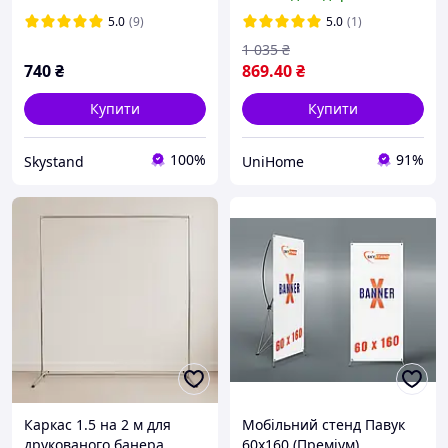
народжень
5.0
(9)
5.0
(1)
1 035
₴
740
₴
869
.40
₴
Купити
Купити
100%
91%
Skystand
UniHome
Каркас 1.5 на 2 м для
Мобільний стенд Павук
друкованого банера,
60х160 (Преміум)