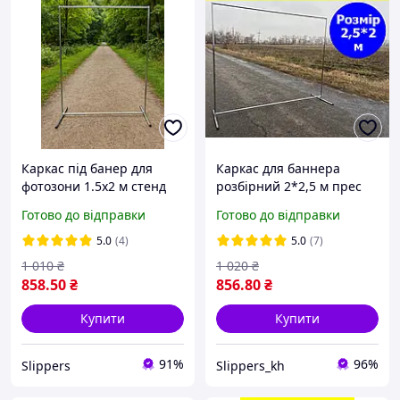
Каркас під банер для
Каркас для баннера
фотозони 1.5х2 м стенд
розбірний 2*2,5 м прес
для свят, весіль, реклами
волл press wall штендер
Готово до відправки
Готово до відправки
для реклами Каркас для
фотозони П2*2,5
5.0
(4)
5.0
(7)
1 010
₴
1 020
₴
858
.50
₴
856
.80
₴
Купити
Купити
91%
96%
Slippers
Slippers_kh