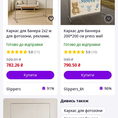
Каркас для банера 2x2 м
Каркас для баннера
для фотозони, реклами,
200*200 см press wall
брендування, свят
розбірний штендер для
Готово до відправки
Готово до відправки
реклами, каркас для
фотозони, прес-воль
5.0
(11)
5.0
(10)
920
.31
₴
930
₴
782
.26
₴
790
.50
₴
Купити
Купити
91%
96%
Slippers
Slippers_kh
Дивись також
Каркас для фотозони