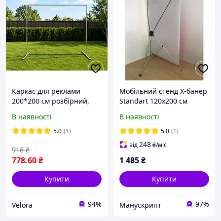
Каркас для реклами
Мобільний стенд X-банер
200*200 см розбірний,
Standart 120х200 см
посилений каркас для
В наявності
В наявності
банеру та вивіски від
виробника
5.0
(1)
5.0
(1)
248
від
₴
/міс
916
₴
778
.60
₴
1 485
₴
Купити
Купити
94%
97%
Velora
Манускрипт