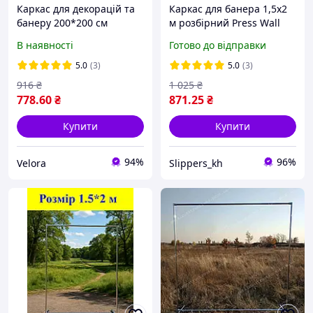
Каркас для декорацій та
Каркас для банера 1,5x2
банеру 200*200 см
м розбірний Press Wall
розбірний посилений,
для реклами та фотозони
В наявності
Готово до відправки
каркас для фотозони,
рекламний стенд
5.0
(3)
5.0
(3)
916
₴
1 025
₴
778
.60
₴
871
.25
₴
Купити
Купити
94%
96%
Velora
Slippers_kh