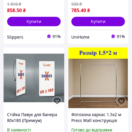
1 010
₴
935
₴
858
.50
₴
785
.40
₴
Купити
Купити
91%
91%
Slippers
UniHome
Стійка Павук для банера
Фотозона каркас 1.5х2 м
80х180 (Преміум)
Press Wall конструкція
для свят, весіль, днів
В наявності
Готово до відправки