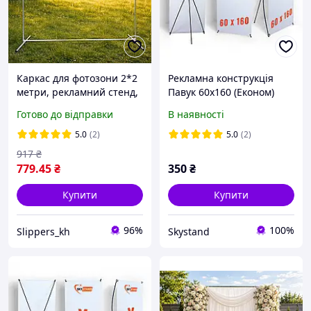
Каркас для фотозони 2*2
Рекламна конструкція
метри, рекламний стенд,
Павук 60х160 (Економ)
мобільна рамка для
Готово до відправки
В наявності
банера
5.0
(2)
5.0
(2)
917
₴
779
.45
₴
350
₴
Купити
Купити
96%
100%
Slippers_kh
Skystand