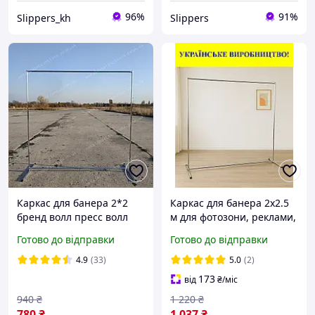
96%
91%
Slippers_kh
Slippers
Каркас для банера 2*2
Каркас для банера 2x2.5
бренд волл пресс волл
м для фотозони, реклами,
press wall фотозона
брендування, свят
Готово до відправки
Готово до відправки
каркас для фотозони
рекламний стенд
4.9
(33)
5.0
(2)
173
від
₴
/міс
940
₴
1 220
₴
780
₴
1 037
₴