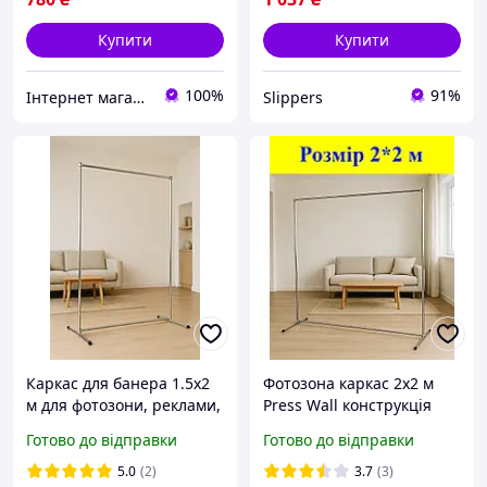
Купити
Купити
100%
91%
Інтернет магазин "Металеві конструкції"
Slippers
Каркас для банера 1.5x2
Фотозона каркас 2х2 м
м для фотозони, реклами,
Press Wall конструкція
брендування, свят
для свят, весіль, днів
Готово до відправки
Готово до відправки
народжень
5.0
(2)
3.7
(3)