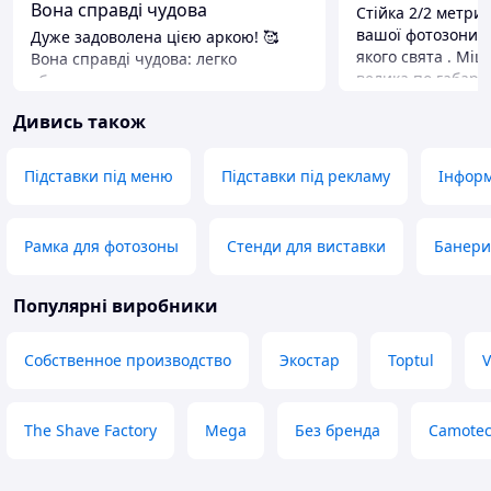
Вона справді чудова
Стійка 2/2 метри
вашої фотозони.П
Дуже задоволена цією аркою! 🥰
якого свята . Міц
Вона справді чудова: легко
велика по габари
збирається, так само легко
складається . Ком
розбирається, виглядає дуже гарно.
Дивись також
вуглами та ніжка
Однозначно рекомендую! Беріть —
збірки.Дякую про
не пошкодуєте! 💜
товар
Переваги
Підставки під меню
Підставки під рекламу
Інформ
Одні+
Недоліки
Немає
Рамка для фотозоны
Стенди для виставки
Банери
Популярні виробники
Собственное производство
Экостар
Toptul
V
The Shave Factory
Mega
Без бренда
Camote