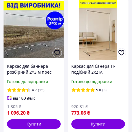
Каркас для баннера
Каркас для банера П-
розбірний 2*3 м прес
подібний 2x2 м,
волл press wall штендер
розбірний металевий
Готово до відправки
Готово до відправки
для реклами Каркас для
press wall
фотозони П2*3
4.7
(15)
5.0
(3)
183
від
₴
/міс
1 305
₴
920
.31
₴
1 096
.20
₴
773
.06
₴
Купити
Купити