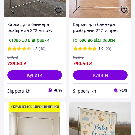
Каркас для баннера
Каркас для баннера
розбірний 2*2 м прес
розбірний 2*2 м прес
волл press wall штендер
волл press wall штендер
Готово до відправки
Готово до відправки
для реклами Каркас для
для реклами Каркас для
фотозони П2*2
фотозони П2*2
4.8
(40)
5.0
(20)
940
₴
930
₴
789
.60
₴
790
.50
₴
Купити
Купити
96%
96%
Slippers_kh
Slippers_kh