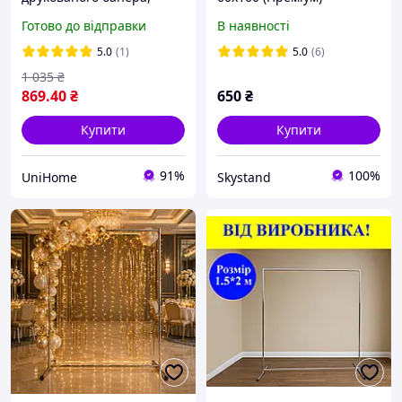
рекламної фотозони,
Готово до відправки
В наявності
виставок
5.0
(1)
5.0
(6)
1 035
₴
869
.40
₴
650
₴
Купити
Купити
91%
100%
UniHome
Skystand