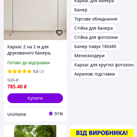
Каркас для банера
Банер
Торгове обладнання
Стійка для банера
Стійка для фотозони
Банер павук 180х80
Каркас 2 на 2 м для
друкованого банера,
Менюхолдери
рекламної фотозони,
Готово до відправки
Каркас для круглої фотозоны
виставок
5.0
(3)
Акрилові підставки
935
₴
785
.40
₴
Купити
91%
UniHome