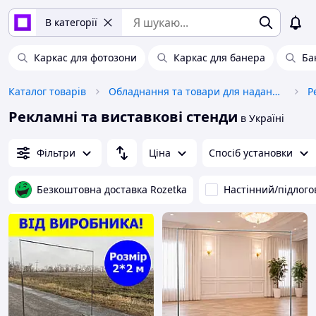
В категорії
Каркас для фотозони
Каркас для банера
Ба
Каталог товарів
Обладнання та товари для надання послуг
Рекламні та виставкові стенди
в Україні
Фільтри
Ціна
Спосіб установки
Безкоштовна доставка Rozetka
Настінний/підлого