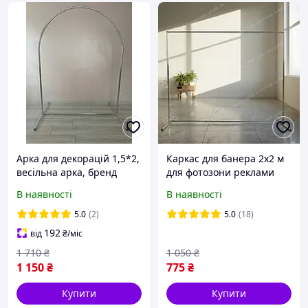
Арка для декорацій 1,5*2,
Каркас для банера 2x2 м
весільна арка, бренд
для фотозони реклами
волл, press wall,
виставки
В наявності
В наявності
фотозона, каркас для
банера
5.0
(2)
5.0
(18)
192
від
₴
/міс
1 710
₴
1 050
₴
1 150
₴
775
₴
Купити
Купити