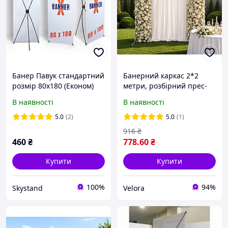
Банер Павук стандартний
Банерний каркас 2*2
розмір 80х180 (Економ)
метри, розбірний прес-
вол, штендер для
В наявності
В наявності
реклами, рамка для
фотозони та декорацій
5.0
(2)
5.0
(1)
916
₴
460
₴
778
.60
₴
Купити
Купити
100%
94%
Skystand
Velora