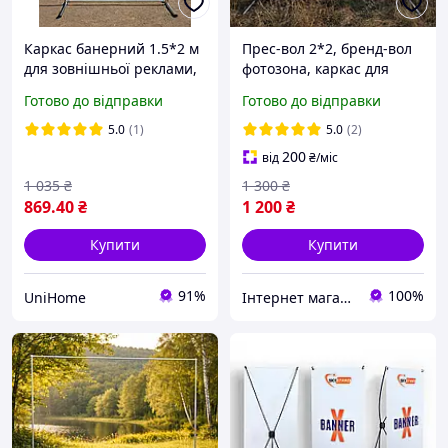
Каркас банерний 1.5*2 м
Прес-вол 2*2, бренд-вол
для зовнішньої реклами,
фотозона, каркас для
розбірна рамка під банер
банера, рекламний стенд
Готово до відправки
Готово до відправки
5.0
(1)
5.0
(2)
200
від
₴
/міс
1 035
₴
1 300
₴
869
.40
₴
1 200
₴
Купити
Купити
91%
100%
UniHome
Інтернет магазин "Металеві конструкції"