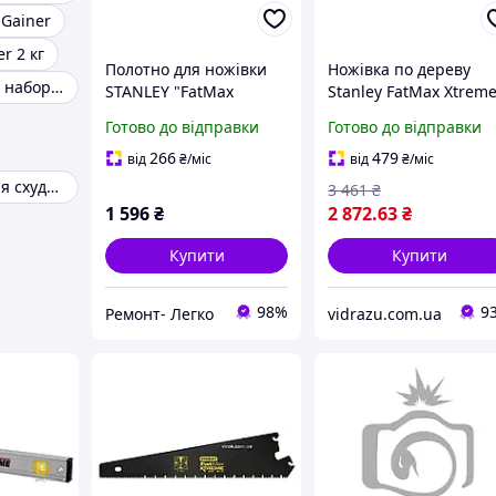
 Gainer
r 2 кг
Полотно для ножівки
Ножівка по дереву
Препарати для набору ваги
STANLEY "FatMax
Stanley FatMax Xtrem
Xtreme" : L= 450 мм, 11
InstantChange Heavy
Готово до відправки
Готово до відправки
зуб/1", тефлонове
Duty Blade Armor: L=
покриття "Blade Armor"
500 мм, 7 зуб/1" vidra
266
479
від
₴
/міс
від
₴
/міс
- сделай выбор
B-fit капсули для схуднення
3 461
₴
1 596
₴
2 872
.63
₴
Купити
Купити
98%
9
Ремонт- Легко
vidrazu.com.ua