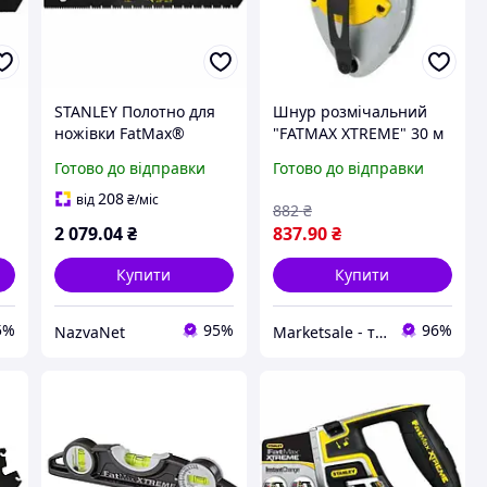
STANLEY Полотно для
Шнур розмічальний
м
ножівки FatMax®
"FATMAX XTREME" 30 м
Xtreme 550 мм по
в алюмінієвому корпусі
Готово до відправки
Готово до відправки
гіпсокартону 0-20-205 з
STANLEY 0-47-480
покриттям Blade Armor
(Китай)
208
від
₴
/міс
882
₴
2 079
.04
₴
837
.90
₴
Купити
Купити
5%
95%
96%
NazvaNet
Marketsale - товари зі знижкою