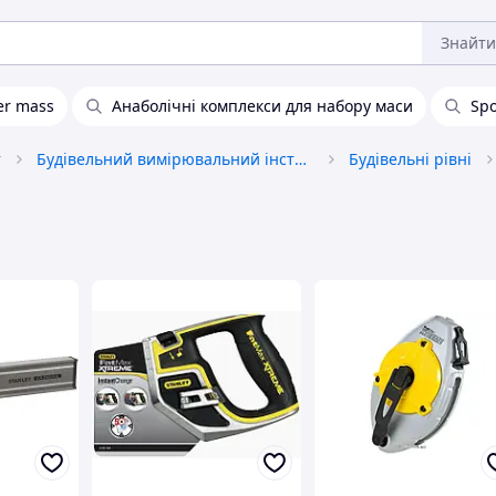
Знайти
er mass
Анаболічні комплекси для набору маси
Spo
т
Будівельний вимірювальний інструмент
Будівельні рівні