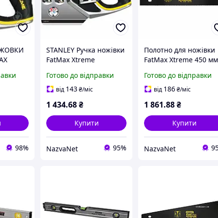
ОЖОВКИ
STANLEY Ручка ножівки
Полотно для ножівки
AX
FatMax Xtreme
FatMax Xtreme 450 м
InstantChange
11 tpi з покриттям
равки
Готово до відправки
Готово до відправки
Ергономічна система
Blade Armor та
заміни полотна
системою
143
186
від
₴
/міс
від
₴
/міс
Подвійний механізм
InstantChange
1 434
.68
₴
1 861
.88
₴
фіксації
и
Купити
Купити
98%
95%
9
NazvaNet
NazvaNet