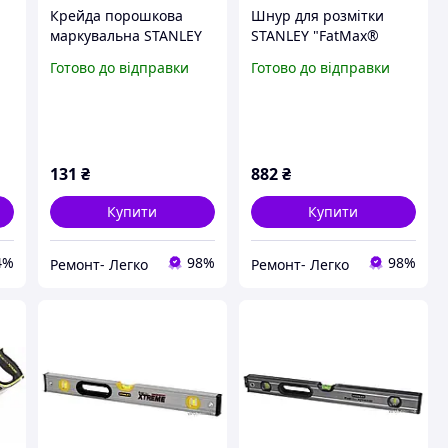
Крейда порошкова
Шнур для розмітки
маркувальна STANLEY
STANLEY "FatMax®
"FatMax® Xtreme":
Xtreme" : L= 30 м,
Готово до відправки
Готово до відправки
0-
чорна, 225 гр
алюмінієвий корпус
131
₴
882
₴
Купити
Купити
4%
98%
98%
Ремонт- Легко
Ремонт- Легко