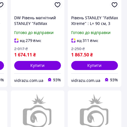
DW Рівень магнітний
Рівень STANLEY "FatMax
e
STANLEY "FatMax
Xtreme" : L= 90 см, 3
Xtreme" : L= 60 см, 3
капсули, 1 ручка,
Готово до відправки
Готово до відправки
капсули, 1 ручка
алюміній + пластик DW
zu
vidrazu - роби вибір
vidrazu - роби вибір
279
311
від
₴
/міс
від
₴
/міс
2 017
₴
2 250
₴
1 674
.11
₴
1 867
.50
₴
Купити
Купити
3%
93%
93%
vidrazu.com.ua
vidrazu.com.ua