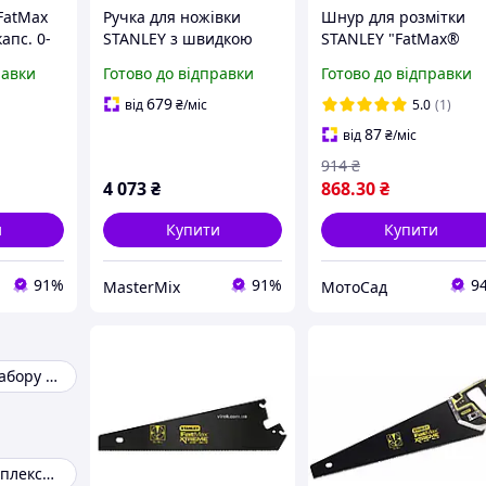
 FatMax
Ручка для ножівки
Шнур для розмітки
апс. 0-
STANLEY з швидкою
STANLEY "FatMax®
заміною полотен і
Xtreme" : L= 30 м,
равки
Готово до відправки
Готово до відправки
ергономічним
алюмінієвий корпус (
дизайном FatMax
47-480)
679
від
₴
/міс
5.0
(1)
Xtreme
87
від
₴
/міс
914
₴
4 073
₴
868
.30
₴
и
Купити
Купити
91%
91%
9
MasterMix
МотоСад
Таблетки для набору маси
Анаболічні комплекси для набору маси