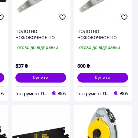
ПОЛОТНО
ПОЛОТНО
НОЖОВОЧНОЕ ПО
НОЖОВОЧНОЕ ПО
ДЕРЕВУ STANLEY
ДЕРЕВУ STANLEY
Готово до відправки
Готово до відправки
"FATMAX XTREME HEAVY
"FATMAX XTREME HEAVY
DUTY JET-CUT" 500 ММ
DUTY JET-CUT" 450 ММ
7 ЗУБОВ/1"
11 ЗУБОВ/1"
837
₴
600
₴
Купити
Купити
8%
98%
98%
Інструмент-Про
Інструмент-Про