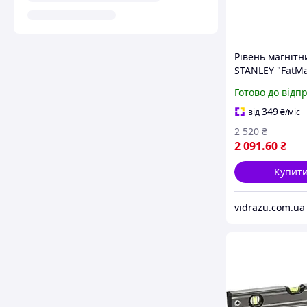
Рівень магнітн
STANLEY "FatM
Xtreme" : L= 90 
Готово до відп
капсули, 1 ручк
алюмінієвий vi
349
від
₴
/міс
роби вибір
2 520
₴
2 091
.60
₴
Купит
vidrazu.com.ua