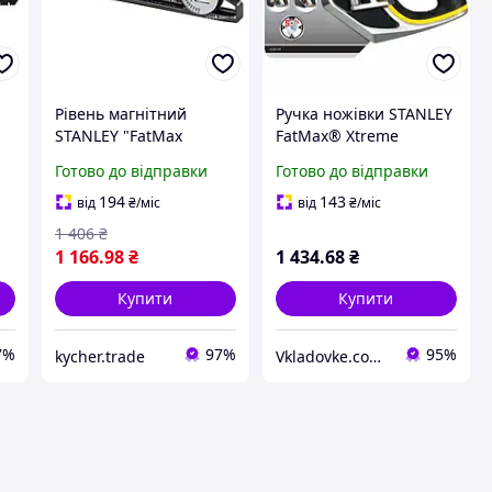
Рівень магнітний
Ручка ножівки STANLEY
STANLEY "FatMax
FatMax® Xtreme
Xtreme" Torpedo : L= 25
InstantChange 0-20-104
Готово до відправки
Готово до відправки
см. 3 капсули (1 кап.
ергономічна
обертова на 180°),
конструкція система
194
143
від
₴
/міс
від
₴
/міс
нт
Kycher - Гарант Якості
фіксації
1 406
₴
1 166
.98
₴
1 434
.68
₴
Купити
Купити
7%
97%
95%
kycher.trade
Vkladovke.com.ua