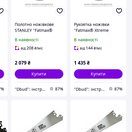
Полотно ножівкове
Рукоятка ножівки
STANLEY "Fatmax®
"Fatmax® Xtreme
Xtreme" по
Instantchange "
В наявності
В наявності
гипсокартону з
ів
покриттям "Blade
208
144
від
₴
/міс
від
₴
/міс
Armor", L= 550мм.
2 079
₴
1 435
₴
Купити
Купити
7%
87%
87%
"Dbud": інструменти та побутова техніка для Вас!
"Dbud": інструменти та побутова техніка для Вас!