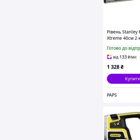
Рівень Stanley
Xtreme 40см 2 к
43-616) v
Готово до відп
133
від
₴
/міс
1 328
₴
Купит
PAPS