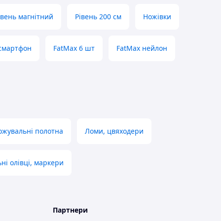
івень магнітний
Рівень 200 см
Ножівки
смартфон
FatMax 6 шт
FatMax нейлон
ожувальні полотна
Ломи, цвяходери
ьні олівці, маркери
Партнери