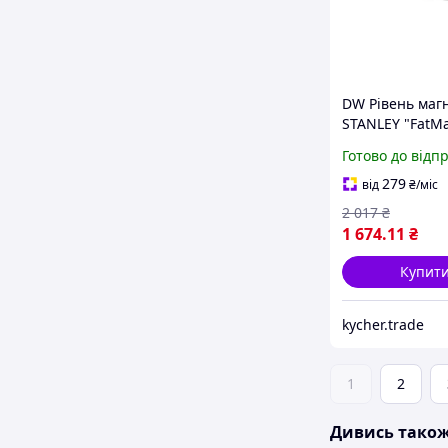
DW Рівень маг
STANLEY "FatM
Xtreme" : L= 60 
Готово до відп
капсули, 1 руч
- Гарант Якості
279
від
₴
/міс
2 017
₴
1 674
.11
₴
Купит
kycher.trade
1
2
Дивись тако