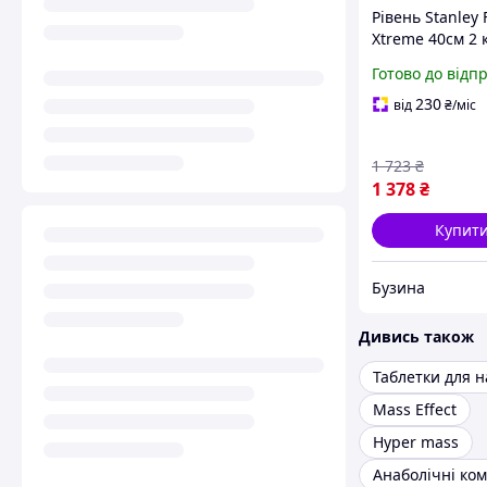
Рівень Stanley
Xtreme 40см 2 к
43-616 buzyna
Готово до відп
230
від
₴
/міс
1 723
₴
1 378
₴
Купит
Бузина
Дивись також
Mass Effect
Hyper mass