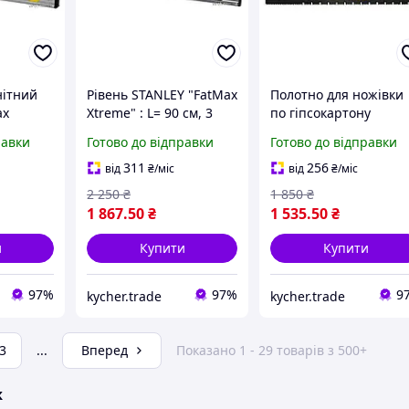
нітний
Рівень STANLEY "FatMax
Полотно для ножівки
ax
Xtreme" : L= 90 см, 3
по гіпсокартону
см, 3
капсули, 1 ручка,
"FatMax Xtreme" : L=
равки
Готово до відправки
Готово до відправки
ка Kycher
алюміній + пластик DW
550 мм, 7 зуб/1" з
Kycher - Гарант Якості
покриттям "Blade
311
256
від
₴
/міс
від
₴
/міс
Armor" Kycher - Гара
2 250
₴
1 850
₴
Якості
1 867
.50
₴
1 535
.50
₴
и
Купити
Купити
97%
97%
9
kycher.trade
kycher.trade
3
...
Вперед
Показано 1 - 29 товарів з 500+
ж