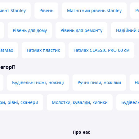
мент Stanley
Рівень
Магнітний рівень stanley
Р
Рівень для дому
Рівень для ремонту
Надійний 
FatMax
FatMax пластик
FatMax CLASSIC PRO 60 см
егорії
Будівельні ножі, ножиці
Ручні пили, ножівки
Н
ри, рівні, сканери
Молотки, кувалди, киянки
Будівел
Про нас