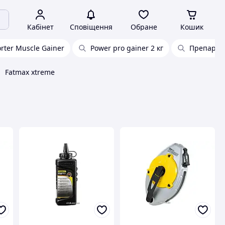
Кабінет
Сповіщення
Обране
Кошик
rter Muscle Gainer
Power pro gainer 2 кг
Препарати
Fatmax xtreme