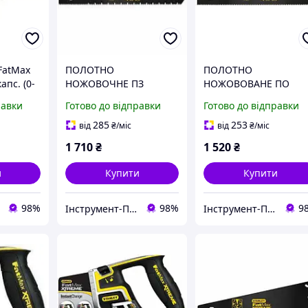
 FatMax
ПОЛОТНО
ПОЛОТНО
апс. (0-
НОЖОВОЧНЕ ПЗ
НОЖОВОВАНЕ ПО
ГІПСОКАРТОНА
ПЕРУВАННЯ STANLEY
равки
Готово до відправки
Готово до відправки
STANLEY "FATMAX
"FATMAX XTREME" З
XTREME" З ПОКРИТТЯМ
ПОКРИТТТЯМ "BLADE
285
253
від
₴
/міс
від
₴
/міс
"BLADE ARMOR" 550
ARMOR" 450 ММ 11
1 710
₴
1 520
₴
ММ 7 ЗУБІВ/1"
ЗУБІВ/1"
и
Купити
Купити
98%
98%
9
Інструмент-Про
Інструмент-Про