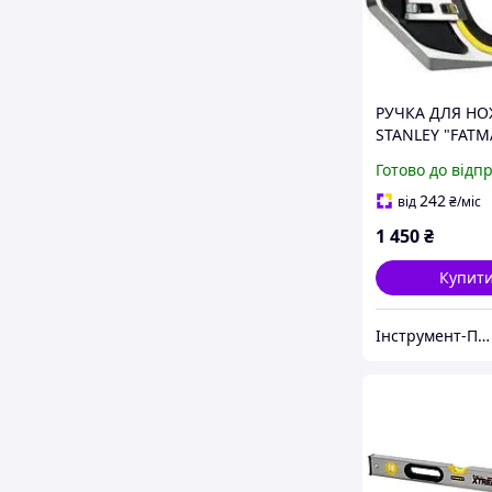
РУЧКА ДЛЯ Н
STANLEY "FATM
XTREME"
Готово до відп
242
від
₴
/міс
1 450
₴
Купит
Інструмент-Про