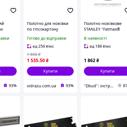
ий
Полотно для ножівки
Полотно ножівкове
ax
по гіпсокартону
STANLEY "Fatmax®
см, 3
"FatMax Xtreme" : L=
Xtreme" з покриттям
равки
Готово до відправки
В наявності
а,
550 мм, 7 зуб/1" з
"Blade Armor", з
drazu -
покриттям "Blade
дрібним зубом (11 зуб
256
186
від
₴
/міс
від
₴
/міс
Armor" vidrazu - роби
на дюйм), L= 450 мм
1 850
₴
вибір
1 535
.50
₴
1 862
₴
и
Купити
Купити
93%
93%
8
vidrazu.com.ua
"Dbud": інструменти та побутова техніка для Вас!