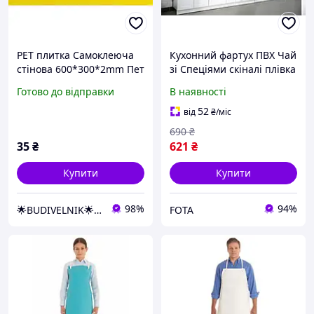
PET плитка Самоклеюча
Кухонний фартух ПВХ Чай
стінова 600*300*2mm Пет
зі Спеціями скіналі плівка
декоративна вінілова
кориця цитруси чашки
Готово до відправки
В наявності
панель фартух кухня
Коричневий 650*2500 мм
ванна коридор кімната
s208
52
від
₴
/міс
спальня
690
₴
35
₴
621
₴
Купити
Купити
98%
94%
🌟BUDIVELNIK🌟SHOP
FOTA