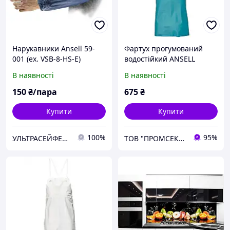
Нарукавники Ansell 59-
Фартух прогумований
001 (ex. VSB-8-HS-E)
водостійкий ANSELL
HEALTHCARE PVC-45G
В наявності
В наявності
зелений
150
₴/пара
675
₴
Купити
Купити
100%
95%
УЛЬТРАСЕЙФЕТІ ТОВ
ТОВ "ПРОМСЕКТОР СЕРВІС"