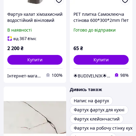
Фартух-халат хімзахисний
PET плитка Самоклеюча
водостійкий вініловий
стінова 600*300*2mm Пет
декоративна вінілова
В наявності
Готово до відправки
панель фартух кухня
ванна коридор кімната
367
від
₴
/міс
спальня
2 200
₴
65
₴
Купити
Купити
100%
98%
Інтернет-магазин спорядження українського виробництва
🌟BUDIVELNIK🌟SHOP
Дивись також
Напис на фартух
Фартух фартух для кухні
Фартух клейончастий
Фартух на робочу стінку кухн