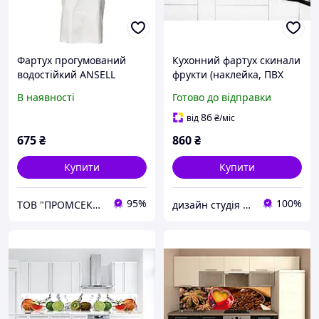
Фартух прогумований
Кухонний фартух скинали
водостійкий ANSELL
фрукти (наклейка, ПВХ
HEALTHCARE PVC-45W
пластик, металопластик)
В наявності
Готово до відправки
білий
86
від
₴
/міс
675
₴
860
₴
Купити
Купити
95%
100%
ТОВ "ПРОМСЕКТОР СЕРВІС"
дизайн студія VlaDDecor