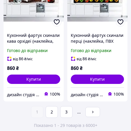
Кухонний фартух скинали
Кухонний фартух скинали
кава орхідеї (наклейка,
перці (наклейка, ПВХ
ПВХ пластик,
пластик, металопластик)
Готово до відправки
Готово до відправки
металопластик)
86
86
від
₴
/міс
від
₴
/міс
860
₴
860
₴
Купити
Купити
100%
100%
дизайн студія VlaDDecor
дизайн студія VlaDDecor
1
2
3
...
Показано 1 - 29 товарів з 6000+