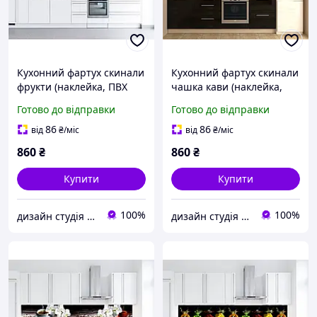
Кухонний фартух скинали
Кухонний фартух скинали
фрукти (наклейка, ПВХ
чашка кави (наклейка,
пластик, металопластик)
ПВХ пластик,
Готово до відправки
Готово до відправки
металопластик)
86
86
від
₴
/міс
від
₴
/міс
860
₴
860
₴
Купити
Купити
100%
100%
дизайн студія VlaDDecor
дизайн студія VlaDDecor