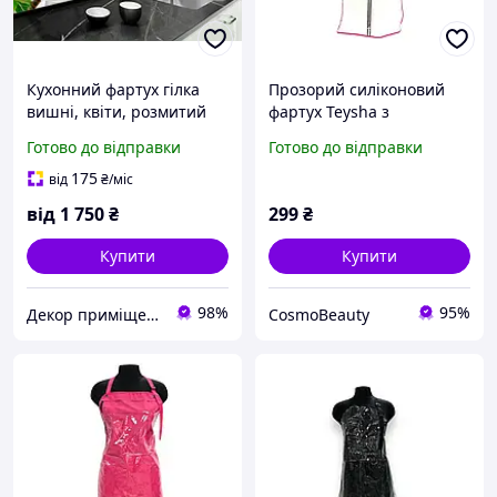
Кухонний фартух гілка
Прозорий силіконовий
вишні, квіти, розмитий
фартух Teysha з
фон ПЕТ панель 62 х 205
малиновим кантом
Готово до відправки
Готово до відправки
см (fl11680-5)
175
від
₴
/міс
від
1 750
₴
299
₴
Купити
Купити
98%
95%
Декор приміщень
CosmoBeauty