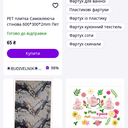
Фартух для ванної
Пластикові фартухи
Фартух із пластику
PET плитка Самоклеюча
стінова 600*300*2mm Пет
Фартух кухонний текстиль
декоративна вінілова
Готово до відправки
Фартух соти
панель фартух кухня
ванна коридор кімната
65
₴
Фартух скинали
спальня
Купити
98%
🌟BUDIVELNIK🌟SHOP