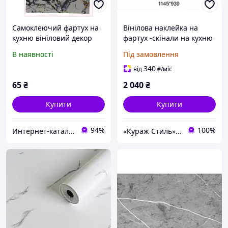
Самоклеючий фартух на
Вінілова наклейка на
кухню вініловий декор
фартух -скінали на кухню
F04, 90289K4B6
В наявності
Під замовлення
340
від
₴
/міс
65
₴
2 040
₴
Купити
Купити
94%
100%
Интернет-каталог скидок "Профит плюс"
«Кураж Стиль» - наклейки для школи, нуш та дитячих садків, термонаклейки на одяг, таблички Брайля