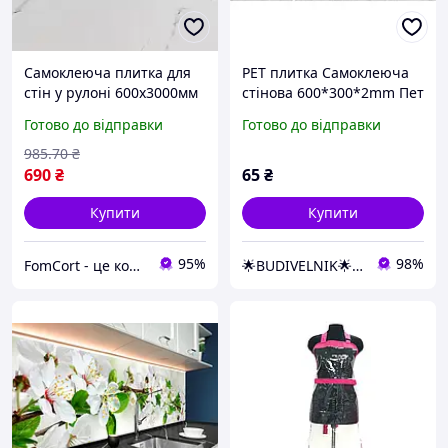
Самоклеюча плитка для
PET плитка Самоклеюча
стін у рулоні 600х3000мм
стінова 600*300*2mm Пет
вінілова панель для
декоративна вінілова
Готово до відправки
Готово до відправки
фартуха на кухню декор
панель фартух кухня
стін ванної кімнати
ванна коридор кімната
985
.70
₴
спальня
690
₴
65
₴
Купити
Купити
95%
98%
FomCort - це комфортно!
🌟BUDIVELNIK🌟SHOP