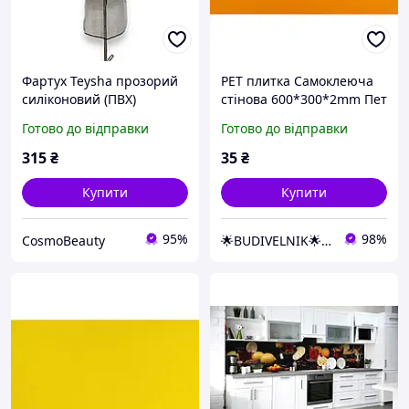
Фартух Teysha прозорий
PET плитка Самоклеюча
силіконовий (ПВХ)
стінова 600*300*2mm Пет
декоративна вінілова
Готово до відправки
Готово до відправки
панель фартух кухня
ванна коридор кімната
315
₴
35
₴
спальня
Купити
Купити
95%
98%
CosmoBeauty
🌟BUDIVELNIK🌟SHOP