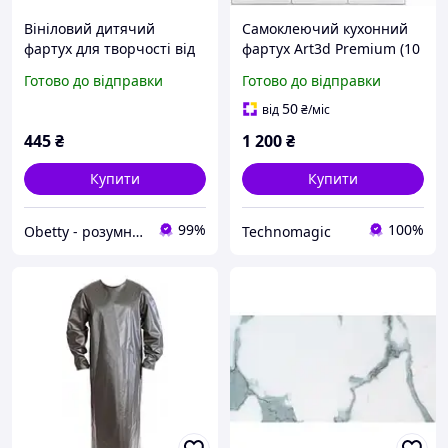
Вініловий дитячий
Самоклеючий кухонний
фартух для творчості від
фартух Art3d Premium (10
Lakeshore (101-824)
листів) Білий глянець,
Готово до відправки
Готово до відправки
30х30 см
50
від
₴
/міс
445
₴
1 200
₴
Купити
Купити
99%
100%
Obetty - розумна дитина
Technomagic