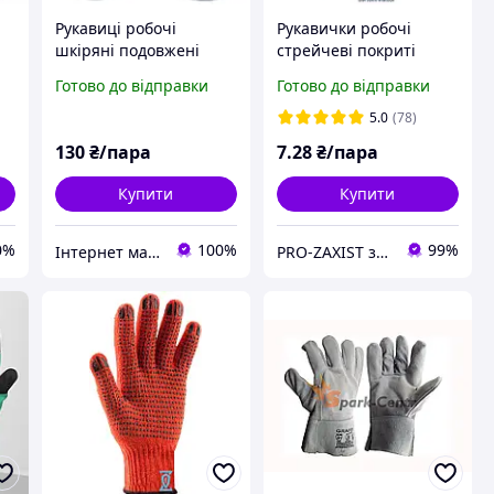
Рукавиці робочі
Рукавички робочі
шкіряні подовжені
стрейчеві покриті
в,
35см M-GLOVE TIG 10
гладким латексом
Готово до відправки
Готово до відправки
розмір для зварювання
(оранж/сині)
(Польща)
5.0
(78)
130
₴/пара
7
.28
₴/пара
Купити
Купити
0%
100%
99%
Інтернет магазин "ruchnyy_instrument_ua"
PRO-ZAXIST засоби захисту для професіоналів.