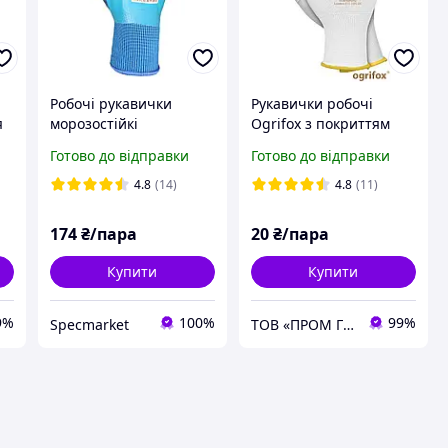
Робочі рукавички
Рукавички робочі
я
морозостійкі
Ogrifox з покриттям
водонепроникні до -30
поліретану, OX-POLFIN
Готово до відправки
Готово до відправки
°C для риболовлі
W REIS
зимові
4.8
(14)
4.8
(11)
174
₴/пара
20
₴/пара
Купити
Купити
9%
100%
99%
Specmarket
ТОВ «ПРОМ ГРУП»