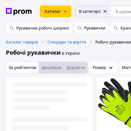
Каталог
В категорії
Рукавички робочі шкіряні
Рукавички
Краг
Каталог товарів
Спецодяг та взуття
Робочі рукавички
Робочі рукавички
в Україні
За рейтингом
Дешевше
Дорожче
Розмір
Мат