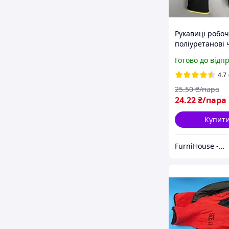
Рукавиці робоч
поліуретанові 
JURAV Timipol 
Готово до відп
10, захисні ру
PU-покриттям
4.7
25
.50
₴/пара
24
.22
₴/пара
Купит
FurniHouse - Товари для дому та саду