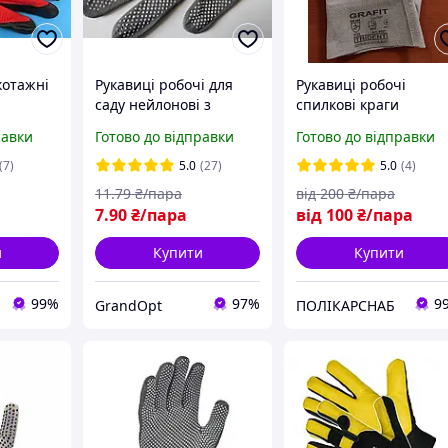
котажні
Рукавиці робочі для
Рукавиці робочі
саду нейлонові з
спилкові краги
мікроточкою 12 пар/
зварювальні захисні
равки
Готово до відправки
Готово до відправки
упаковка ПВХ
GRAFIT Trident сірі
п'ятипалі
(7)
5.0
(27)
5.0
(4)
11
.79
₴/пара
від
200
₴/пара
7
.90
₴/пара
від
100
₴/пара
и
Купити
Купити
99%
97%
9
GrandOpt
ПОЛІКАРСНАБ