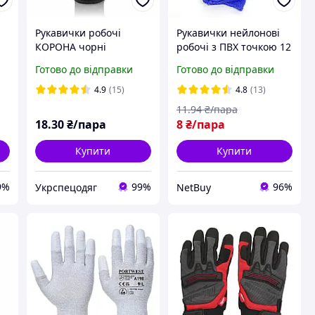
Рукавички робочі
Рукавички нейлонові
КОРОНА чорні
робочі з ПВХ точкою 12
р
СУПЕРМІЦНІ з ПВХ
пар\уп Садові,
Готово до відправки
Готово до відправки
крапкою 90 гр в'язані
будівельні, захисні
трикотажні платіровка
4.9
(15)
4.8
(13)
11
.94
₴/пара
18
.30
₴/пара
8
₴/пара
Купити
Купити
9%
99%
96%
Укрспецодяг
NetBuy