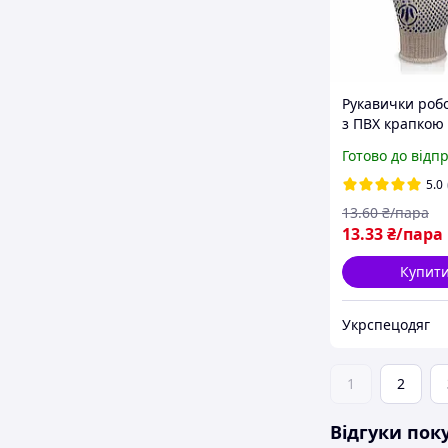
Рукавички робо
з ПВХ крапкою 
Стандарт 55 гр 
Готово до відп
5.0
13
.60
₴/пара
13
.33
₴/пара
Купит
Укрспецодяг
1
2
Відгуки пок