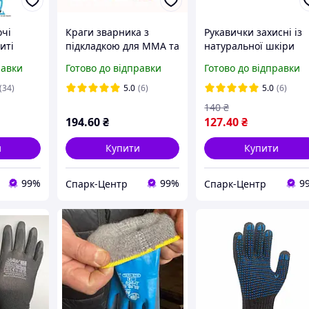
очі
Краги зварника з
Рукавички захисні із
иті
підкладкою для MMA та
натуральної шкіри
лом
MIG/MAG до 300А
TRIDENT PILOT розмі
равки
Готово до відправки
Готово до відправки
10 (L)
(34)
5.0
(6)
5.0
(6)
140
₴
194
.60
₴
127
.40
₴
и
Купити
Купити
99%
99%
9
Спарк-Центр
Спарк-Центр