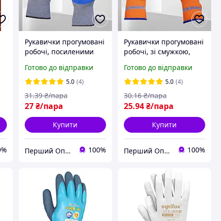
Рукавички прогумовані
Рукавички прогумовані
робочі, посиленими
робочі, зі смужкою,
пальцями, синя долоня
кольорові /
Готово до відправки
Готово до відправки
/ поліуретанове
поліуретанове
покриття, подвійне
покриття
5.0
(4)
5.0
(4)
обливання
31
.39
₴/пара
30
.16
₴/пара
27
₴/пара
25
.94
₴/пара
Купити
Купити
9%
100%
100%
Перший Оптовий
Перший Оптовий