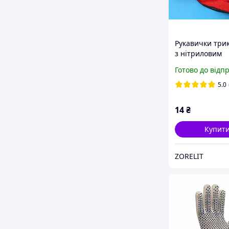
Рукавички три
з нітриловим
покриттям
Готово до відп
"Бандерівка"
5.0
14
₴
Купит
ZORELIT