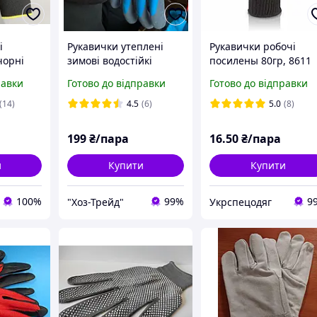
і
Рукавички утеплені
Рукавички робочі
чорні
зимові водостійкі
посилены 80гр, 8611
розмір
робочі для рибалки
трикотажні з ПВХ
равки
Готово до відправки
Готово до відправки
кавички з
крапками
 Польща
(14)
4.5
(6)
5.0
(8)
199
₴/пара
16
.50
₴/пара
и
Купити
Купити
100%
99%
9
"Хоз-Трейд"
Укрспецодяг