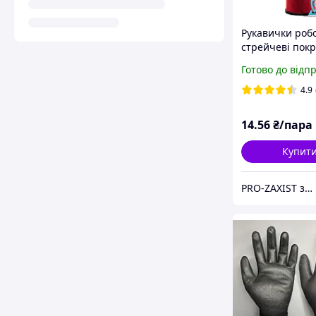
Рукавички роб
стрейчеві покр
гладким нітри
Готово до відп
(чорний)
4.9
14
.56
₴/пара
Купит
PRO-ZAXIST засоби захисту для професіоналів.