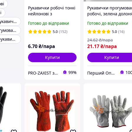
ві
Рукавички робочі тонкі
Рукавички прогумова
і
нейлонові з
робочі, зелена долон
микроточкой пвх
300# / поліуретанове
Зварювальні рукавички
Готово до відправки
Готово до відправки
покриттям
покриття
Рукавички прогумовані робочі
5.0
(152)
5.0
(16)
Антистатичні рукавички
24
.62
₴/пара
6
.70
₴/пара
21
.17
₴/пара
Купити
Купити
99%
10
PRO-ZAXIST засоби захисту для професіоналів.
Перший Оптовий