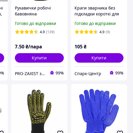
ні
Рукавички робочі
Краги зварника без
я,
бавовняна
підкладки короткі для
помаранчева з пвх
MMA та MIG/MAG до
Готово до відправки
Готово до відправки
покриттям (Китай)
200А
4.9
(139)
4.9
(9)
7
.50
₴/пара
105
₴
Купити
Купити
0%
99%
99%
PRO-ZAXIST засоби захисту для професіоналів.
Спарк-Центр