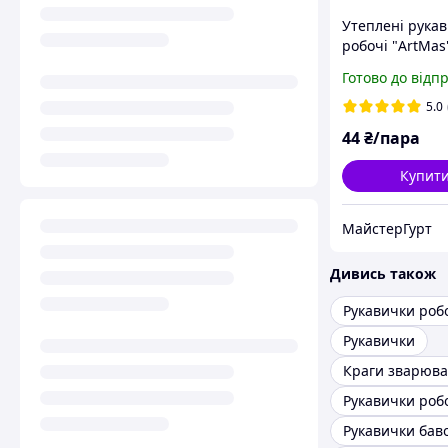
Утеплені рукав
робочі "ArtMas
трикотажні пок
Готово до відп
рифленим лате
жовто-чорного
5.0
кольору, розмі
44
₴/пара
Купит
МайстерГурт
Дивись також
Рукавички
Краги зварюва
Рукавички бав