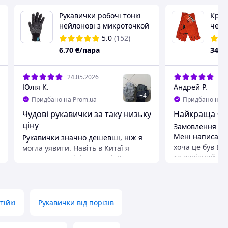
Рукавички робочі тонкі
Краг
нейлонові з микроточкой
черв
пвх покриттям
5.0
(152)
6
.70
₴/пара
349
24.05.2026
20.
Юлія К.
Андрей Р.
+
4
Придбано на Prom.ua
Придбано на P
Чудові рукавички за таку низьку
Найкраща які
ціну
Замовлення ро
Мені написали 
Рукавички значно дешевші, ніж я
хоча це був Ве
могла уявити. Навіть в Китаї я
та вихідний де
знаходила вдвічі дорожчі. Купила
понеділка. Все
своєму чоловіку на роботу. Одягає з
рекомендую зв
задоволенням. Була рада, коли в
постачальника
посилці прийшли і чорні і сірі
рукавички.
Переваги
тійкі
Рукавички від порізів
Найкраща якіс
Переваги
Дешеві, легкі, комфортні,
Недоліки