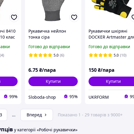
чі 8410
Рукавичка нейлон
Рукавички шкіряні
10 клас
тонка сіра
DOCKER Artmaster дл
білі
зварювальника
равки
Готово до відправки
Готово до відправки
(4)
5.0
(6)
5.0
(10)
6
.75
₴/пара
150
₴/пара
и
Купити
Купити
99%
95%
9
Sloboda-shop
UKRFORM
3
...
Вперед
Показано 1 - 29 товарів з 9000+
упців
у категорії «Робочі рукавички»