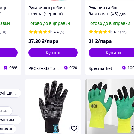
иці
Рукавички робочі
Рукавички білі
"
скляра (червоні)
бавовняні (ХБ) для
риті
офіціантів та ювелірі
равки
Готово до відправки
Готово до відправки
ксом,
трикотажні
(10)
4.4
(9)
4.9
(36)
р 9
27
.30
₴/пара
21
₴/пара
и
Купити
Купити
98%
99%
10
PRO-ZAXIST засоби захисту для професіоналів.
Specmarket
Рукавички робочі шкіряні
льні
Рукавички робочі зимові
овняні