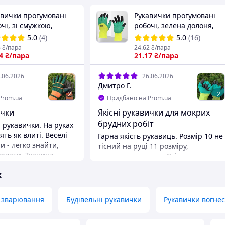
авички прогумовані
Рукавички прогумовані
чі, зі смужкою,
робочі, зелена долоня,
орові / поліуретанове
300# / поліуретанове
5.0
(4)
5.0
(16)
риття
покриття
6
₴/пара
24
.62
₴/пара
4
₴/пара
21
.17
₴/пара
.06.2026
26.06.2026
Дмитро Г.
+
2
+
2
Prom.ua
Придбано на Prom.ua
ички
Якісні рукавички для мокрих
брудних робіт
і рукавички. На руках
ять як влиті. Веселі
Гарна якість рукавиць. Розмір 10 не
и - легко знайти,
тісний на руці 11 розміру,
ювати. Тканина
працювати можна. Якісно
я, але доволі щільна
прогумовані. Приємні яскраві
ж
ухопроникна. В цих
кольори, легко знайти. Сама жовта
 жарко.
рукавичка добре розтягується.
Переваги
я зварювання
Будівельні рукавички
Рукавички вогнес
ь, міцність
Якісне виготовлення
Недоліки