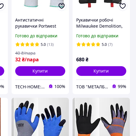
Антистатичні
Рукавички робочі
рукавички Portwest
Milwaukee Demolition,
Antistatic PU Fingertip
8/M (48229731)
Готово до відправки
Готово до відправки
Glove A198 для роботи
з електроприладами
5.0
(13)
5.0
(7)
ПУ, 10
40
₴/пара
32
₴/пара
680
₴
Купити
Купити
9%
100%
99%
TECH-HOME: ONLINE-Гаджети для дому та офісу
ТОВ "МЕТАЛБОКС"