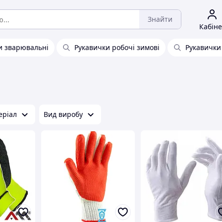
Знайти
Кабіне
и зварювальні
Рукавички робочі зимові
Рукавички
еріал
Вид виробу