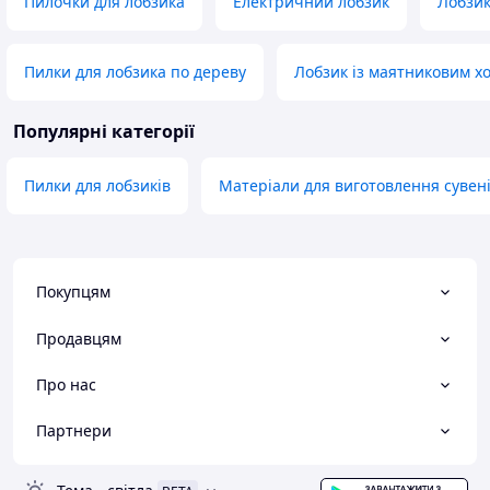
Пилочки для лобзика
Електричний лобзик
Лобзик
Пилки для лобзика по дереву
Лобзик із маятниковим х
Популярні категорії
Пилки для лобзиків
Матеріали для виготовлення сувені
Покупцям
Продавцям
Про нас
Партнери