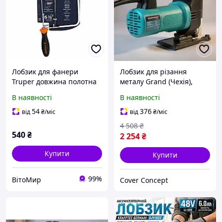
Лобзик для фанери
Лобзик для різання
Truper довжина полотна
металу Grand (Чехія),
165 мм глиб.різу 145 мм +
Потужний електро
В наявності
В наявності
5 полотен
лобзик, Хороший лобзик
для дому, Ручний лобзик
54
376
від
₴
/міс
від
₴
/міс
для фанери, FRC
4 508
₴
540
₴
2 254
₴
Купити
Купити
99%
ВітоМир
Cover Concept