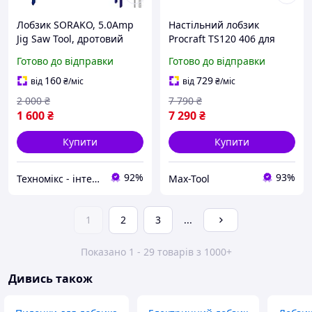
Лобзик SORAKO, 5.0Amp
Настільний лобзик
Jig Saw Tool, дротовий
Procraft TS120 406 для
електричний різак,
дерева, ПВХ, фанери,
Готово до відправки
Готово до відправки
лобзик 800-3000 SPM, 6
пластику, з охолодженням
змінних швидкостей,
та обдувом зони різу
160
729
від
₴
/міс
від
₴
/міс
0°-45° скошена
2 000
₴
7 790
₴
1 600
₴
7 290
₴
Купити
Купити
92%
93%
Техномікс - інтернет - магазин якісної техніки, електроніки та інших товарів для дому та роботи
Max-Tool
1
2
3
...
Показано 1 - 29 товарів з 1000+
Дивись також