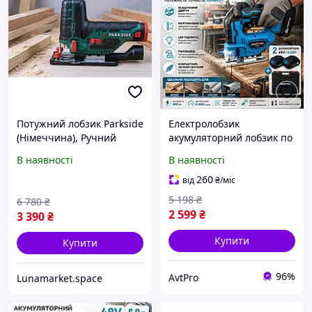
Потужний лобзик Parkside
Електролобзик
(Німеччина), Ручний
акумуляторний лобзик по
лобзик електричний,
дереву бездротовий для
В наявності
В наявності
Електролобзик для
дому майстерні ламінату
фанери, Професійні
фанери ДСП 2 АКБ
260
від
₴
/міс
електролобзики, QLL
зарядний пристрій кейс
5 198
₴
6 780
₴
2 599
₴
3 390
₴
Купити
Купити
96%
AvtPro
Lunamarket.space