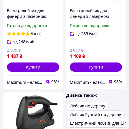
Електролобзик для
Електролобзик для
фанери з лазерною
фанери з лазерною
напрямною KRAISSMANN
напрямною KRAISSMANN
Готово до відправки
Готово до відправки
801 SS 80 Ручний
550 SS 80 Ручний
мережевий лобзик
мережевий лобзик
235
5.0
(1)
від
₴
/міс
248
від
₴
/міс
2 975
₴
2 817
₴
1 487
₴
1 409
₴
Купити
Купити
98%
98%
Maximum - електричні та бензиновий інструмент
Maximum - електричні та бензиновий інструмент
Дивись також
Лобзик по дереву
Лобзик Ручний по дереву
Електричний лобзик для фіг