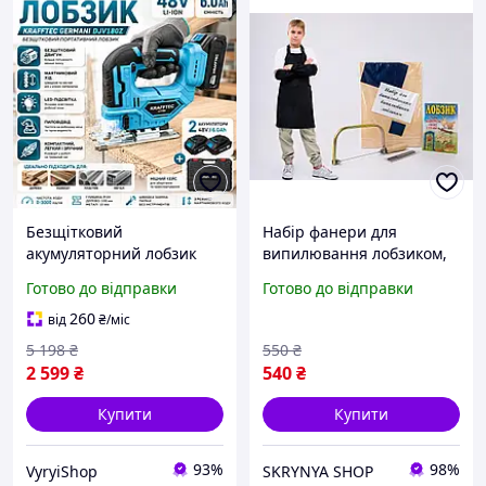
Безщітковий
Набір фанери для
акумуляторний лобзик
випилювання лобзиком,
48V 6Ah електролобзик по
для школи (набір фанери
Готово до відправки
Готово до відправки
дереву для ламінату ДСП
3 шт., лобзик, пилочка 50
фанери 2 АКБ кейс
шт.) і дитячий фартух і
260
від
₴
/міс
зарядний пристрій
нарукавники
5 198
₴
550
₴
2 599
₴
540
₴
Купити
Купити
93%
98%
VyryiShop
SKRYNYA SHOP