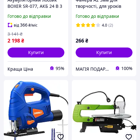
BOXER SR-077, АКБ 24 В 3
творчості, для уроків
А·год, хід полотна 20 мм,
праці, для школи, шліф.
Готово до відправки
Готово до відправки
регулювання 1000 2500
(для випилювання
об/хв
лобзиком, випалювання,
366
від
₴
/міс
4.0
(2)
стрінг-арту),1 шт
3 141
₴
2 198
₴
266
₴
Купити
Купити
95%
100%
Краща Ціна
МАГІЯ ПОДАРУНКІВ