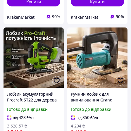
Купити
Купити
90%
90%
KrakenMarket
KrakenMarket
Лобзик акумуляторний
Ручний лобзик для
Procraft ST22 для дерева
випилювання Grand
та фанери, 20 Вод, з
(Чехія), Лобзик по дереву,
Готово до відправки
Готово до відправки
безщітковим двигуном і
Електричний лобзик для
підсвічуванням 850 Вт,
фанери, ITR
423
350
від
₴
/міс
від
₴
/міс
для дачі
3 628
.57
₴
4 204
₴