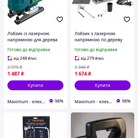
Лобзик із лазерною
Лобзик з лазерною
напрямною для дерева
напрямною по дереву
для дому VORSKLA ПМЗ
для дому Grand ЛЭ-100М
Готово до відправки
Готово до відправки
1200/100 Електролобзик
Електролобзик для
для фанери
фанери (1150 Вт) TOOL 23
248
279
від
₴
/міс
від
₴
/міс
2 975
₴
3 348
₴
1 487
₴
1 674
₴
Купити
Купити
98%
98%
Maximum - електричні та бензиновий інструмент
Maximum - електричні та бензиновий інструмент