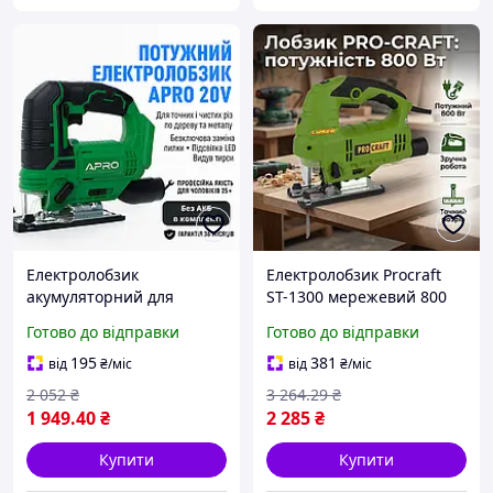
Електролобзик
Електролобзик Procraft
акумуляторний для
ST-1300 мережевий 800
різання й випилювання
Вт, хв, для дерева,
Готово до відправки
Готово до відправки
по дереву металу фанери
фанери та металу з
для дому професійний
підсвічуванням 220 для
195
381
від
₴
/міс
від
₴
/міс
лобзик майстра APRO 20В
дому та майстерні
2 052
₴
3 264
.29
₴
20JS
1 949
.40
₴
2 285
₴
Купити
Купити