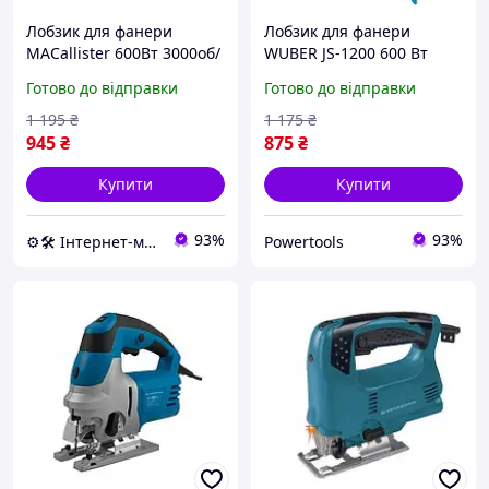
Лобзик для фанери
Лобзик для фанери
MACallister 600Вт 3000об/
WUBER JS-1200 600 Вт
хв електролобзик для
електролобзик для
Готово до відправки
Готово до відправки
майстерні електролобзик
випилювання по дереву
по дереву
1 195
₴
1 175
₴
945
₴
875
₴
Купити
Купити
93%
93%
⚙️🛠 Інтернет-магазин ALORA
Powertools