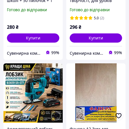
школі + 50 пилочок + 1
творчості, для уроків
аркуш фанери А5
праці, для школи, шліф
Готово до відправки
Готово до відправки
(210х148мм, товш. 3мм),
(для випилювання
набір для творчості.
лобзиком, випалювання,
5.0
(2)
стрінг-арту), 1шт
280
₴
296
₴
Купити
Купити
99%
99%
Сувенирна компанія "Козаки Удачі"
Сувенирна компанія "Козаки Удачі"
Акумуляторний лобзик
Фанера А2 3мм для