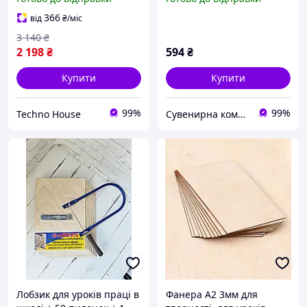
електролобзик для
(210*297 мм,товщ. 4мм),
дерева та металу
набір для творчості.
366
від
₴
/міс
3 140
₴
2 198
₴
594
₴
Купити
Купити
99%
99%
Techno House
Сувенирна компанія "Козаки Удачі"
Лобзик для уроків праці в
Фанера А2 3мм для