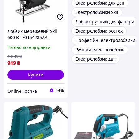
Електролобзик для дсп
Електролобзики Skil
Лобзик ручний для фанери
Електролобзик ростех
Лобзик мережевий Skil
600 Вт F0154285AA
Професійні електролобзики
мережевий лобзик для
Готово до відправки
Ручний електролобзик
дерева лобзик для
фанери
1 249
₴
Електролобзик двт
949
₴
Купити
94%
Online Tochka