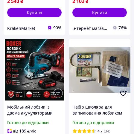
2 540
₴
2 102
₴
Купити
Купити
90%
76%
KrakenMarket
Інтернет магазин Єнот
Мобільний лобзик із
Набір школяра для
двома акумуляторами
випилювання лобзиком
BOXER 24В 3 Аг в кейсі 2
(набір фанери 3 шт.,
Готово до відправки
Готово до відправки
Акумулятора Польща
лобзик, поличка 50 шт.)
189
від
₴
/міс
4.7
(34)