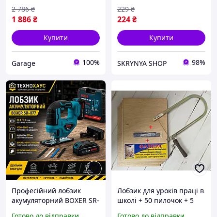
2 786
₴
229
₴
1 886
₴
224
₴
Купити
Купити
100%
98%
Garage
SKRYNYA SHOP
Професійний лобзик
Лобзик для уроків праці в
акумуляторний BOXER SR-
школі + 50 пилочок + 5
077, 24 В, 3 А·год,
аркушів фанери A4
Готово до відправки
Готово до відправки