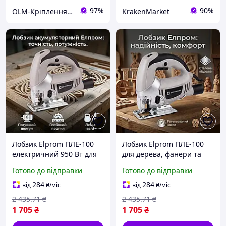
97%
90%
OLM-Кріплення-експерт
KrakenMarket
Лобзик Elprom ПЛЕ-100
Лобзик Elprom ПЛЕ-100
електричний 950 Вт для
для дерева, фанери та
дерева, фанери та
плитки, електричний 950
Готово до відправки
Готово до відправки
металу, глибина пропилу
Вт, нахил 45 град
100 мм, для дому та
акумуляторний для дому
284
284
від
₴
/міс
від
₴
/міс
майстерні
та майстерні
2 435
.71
₴
2 435
.71
₴
1 705
₴
1 705
₴