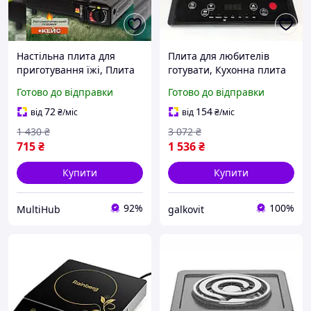
Настільна плита для
Плита для любителів
приготування їжі, Плита
готувати, Кухонна плита
кухонна переносна,
для маленької кухні,
Готово до відправки
Готово до відправки
Кухонна плита для
Плитка індукційна KD-71
маленької кухні, HPH
72
154
від
₴
/міс
від
₴
/міс
1 430
₴
3 072
₴
715
₴
1 536
₴
Купити
Купити
92%
100%
MultiHub
galkovit