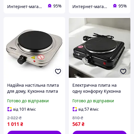
95%
95%
Интернет-магазин «Мегавольт»
Интернет-магазин «Мегавольт»
Надійна настільна плита
Електрична плита на
для дому, Кухонна плита
одну конфорку Кухонна
для маленької кухні
плита для маленької кухні
Готово до відправки
Готово до відправки
Настільна потужна WP-81
Електрична плита на 1
конфорку 1000 W
101
57
від
₴
/міс
від
₴
/міс
2 022
₴
810
₴
1 011
₴
567
₴