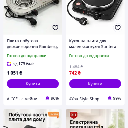
Плита побутова
Кухонна плита для
двоконфорочна Rainberg,
маленької кухні Suntera
Плита електрична
SP-1930 1000Вт, Плитка
Готово до відправки
Готово до відправки
настільна компактна
електрична переносна
Кухонна електрична TP-
QH-72
175
від
₴
/міс
1 484
₴
86
1 051
₴
742
₴
Купити
Купити
96%
99%
ALICE - сімейний Інтернет-магазин, товари для всієї родини
4You Style Shop