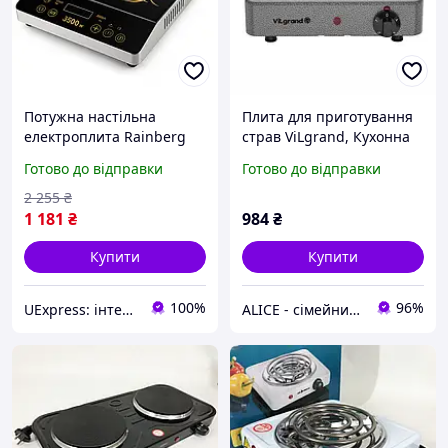
Потужна настільна
Плита для приготування
електроплита Rainberg
страв ViLgrand, Кухонна
RB-2279 3500Вт, Побутова
плита для маленької
Готово до відправки
Готово до відправки
плита настільна,
кухні, Якісна настільна
Індукційна плита міні
електроплита VP-49
2 255
₴
WU-14
1 181
₴
984
₴
Купити
Купити
100%
96%
UExpress: інтернет-магазин
ALICE - сімейний Інтернет-магазин, товари для всієї родини