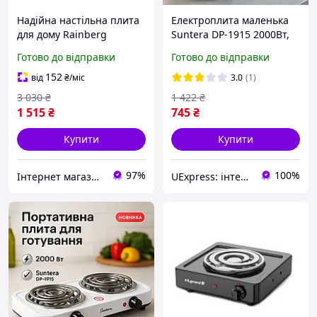
Надійна настільна плита
Електроплита маленька
для дому Rainberg
Suntera DP-1915 2000Вт,
дискова Кухонна плита
Надійна кухонна плита,
Готово до відправки
Готово до відправки
для маленької кухні з
Кухонна плита для
двома конфорками
маленької кухні HC-64
152
від
₴
/міс
3.0
(1)
3 030
₴
1 422
₴
1 515
₴
745
₴
Купити
Купити
97%
100%
Інтернет магазин «Techno House» 🛒 Компетентність! Якість товару! Швидка відправка! ✅
UExpress: інтернет-магазин