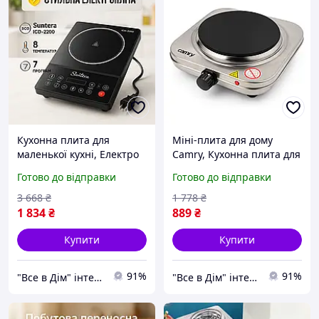
Кухонна плита для
Міні-плита для дому
маленької кухні, Електро
Camry, Кухонна плита для
електроплити, Кухонна
маленької кухні, Потужна
Готово до відправки
Готово до відправки
плита електро для кухні
одноконфорочна
MU-73
електроплита DL-56
3 668
₴
1 778
₴
1 834
₴
889
₴
Купити
Купити
91%
91%
"Все в Дім" інтернет-магазин
"Все в Дім" інтернет-магазин