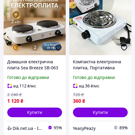
Домашня електрична
Компактна електронна
плита Sea Breeze SB-063
плитка, Портативна
2000Вт, Переносна
переносна плита,
Готово до відправки
Готово до відправки
електрична кухонна
Електричні плити
плита EW-89
хорошої якості BS-34
112
36
від
₴
/міс
від
₴
/міс
2 240
₴
720
₴
1 120
₴
360
₴
Купити
Купити
95%
89%
👍 Dik.net.ua - Інтернет магазин
YeasyPeazy