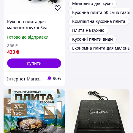
Мініплита для кухні
Кухонна плита 50 см із газо
Компактна кухонна плита
Кухонна плита для
маленької кухні Sea
Плита на кухню
Breeze SB-062 1000Вт,
Готово до відправки
Кухонні плити види
Електричні електро
плити NL-67
866
₴
Економна плита для маленько
433
₴
Купити
96%
Інтернет Магазин "Tano"