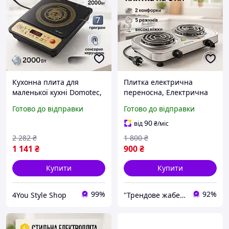
Кухонна плита для
Плитка електрична
маленької кухні Domotec,
переносна, Електрична
Електрична плитка на
настільна плита,
Готово до відправки
Готово до відправки
стіл, Індукційна плита
Маленькі електричні
міні TP-64
плити EC-55
90
від
₴
/міс
2 282
₴
1 800
₴
1 141
₴
900
₴
Купити
Купити
99%
92%
4You Style Shop
"Трендове жабеня" - интернет-магазин тактичного військового спорядження | Власне виробництво |