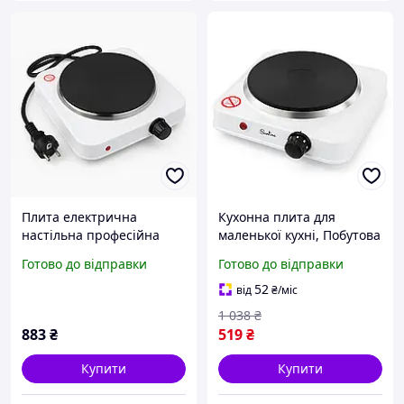
Плита електрична
Кухонна плита для
настільна професійна
маленької кухні, Побутова
Suntera, Електрична
переносна електроплита,
Готово до відправки
Готово до відправки
настільна плита
Потужна електроплита
емальована TQ-39
для дому DE-67
52
від
₴
/міс
1 038
₴
883
₴
519
₴
Купити
Купити