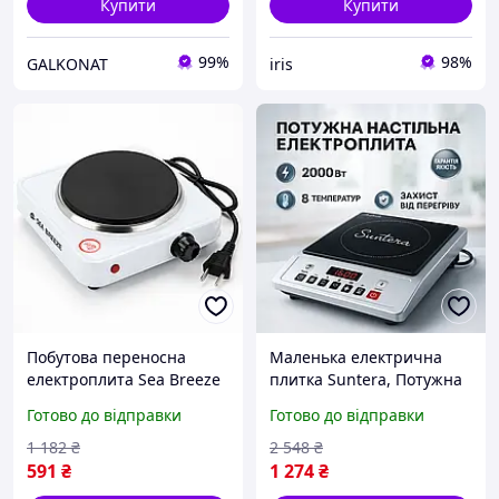
Купити
Купити
99%
98%
GALKONAT
iris
Побутова переносна
Маленька електрична
електроплита Sea Breeze
плитка Suntera, Потужна
SB-060 1000Вт, Побутова
настільна електроплита,
Готово до відправки
Готово до відправки
настільна плита для дому
Індукційні плити окремо
EU-65
стоячі PE-40
1 182
₴
2 548
₴
591
₴
1 274
₴