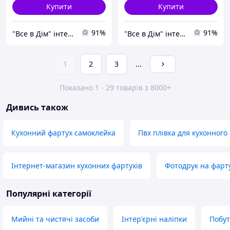
Купити
Купити
91%
91%
"Все в Дім" інтернет-магазин
"Все в Дім" інтернет-магазин
1
2
3
...
Показано 1 - 29 товарів з 8000+
Дивись також
Кухонний фартух самоклейка
Пвх плівка для кухонного
Інтернет-магазин кухонних фартухів
Фотодрук на фарт
Популярні категорії
Мийні та чистячі засоби
Інтер'єрні наліпки
Побут