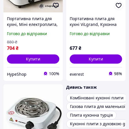
Портативна плита для
Портативна плита для
кухні, Міні електроплита,
кухні ViLgrand, Кухонна
Кухонна плита для
плита для маленької
Готово до відправки
Готово до відправки
маленької кухні, Стильна
кухні, Побутова
електроплита IO-89
переносна електроплита
880
₴
RP-65
704
₴
677
₴
Купити
Купити
100%
98%
HypeShop
everest
Дивись також
Комбіновані кухонні плити
Газова плита для маленької к
Плита кухонна турція
Кухонні плити з духовкою gr