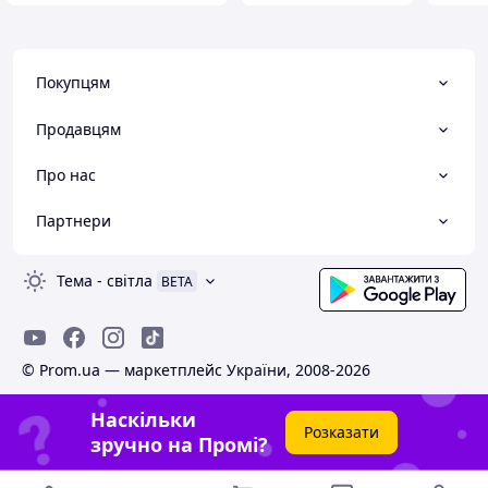
Покупцям
Продавцям
Про нас
Партнери
Тема
-
світла
BETA
© Prom.ua — маркетплейс України, 2008-2026
Наскільки
Розказати
зручно на Промі?