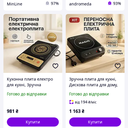
97%
93%
MinLine
andromeda
Кухонна плита електро
Зручна плита для кухні,
для кухні, Зручна
Дискова плита для дому,
настільна плита для
Надійна настільна дому
Готово до відправки
Готово до відправки
приготування страв
Електро електроплити
Настільна потужна VY-47
HO-77
194
від
₴
/міс
981
₴
1 163
₴
Купити
Купити