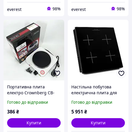
98%
98%
everest
everest
Портативна плита
Настільна побутова
електро Crownberg CB-
електрична плита для
3742, Електроплита
дому кухні, Переносна
Готово до відправки
Готово до відправки
настільна від мережі,
варильна плита,
Побутова плита настільна
Настільна електроплитка
386
₴
5 951
₴
DP-64
GD-15
Купити
Купити