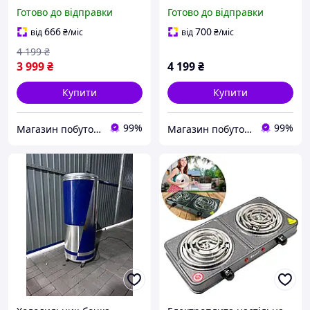
40TAHDF GREY
M6-40BF INOX
Готово до відправки
Готово до відправки
666
700
від
₴
/міс
від
₴
/міс
4 199
₴
3 999
₴
4 199
₴
Купити
Купити
99%
99%
Магазин побутової техніки "De Deshevo"
Магазин побутової техніки "De Deshevo"