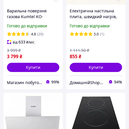
Варильна поверхня
Електрична настільна
газова Kumtel KO-
плита, швидкий нагрів,
40TAHDF BLACK
компактний розмір для
Готово до відправки
Готово до відправки
домашнього
використання
4.8
(20)
5.0
(1)
633
від
₴
/міс
3 999
₴
1 111
.50
₴
3 799
₴
855
₴
Купити
Купити
99%
94%
Магазин побутової техніки "De Deshevo"
ДомашнійShop🏡✨ - замовлення онлайн не виходячи з дому💕