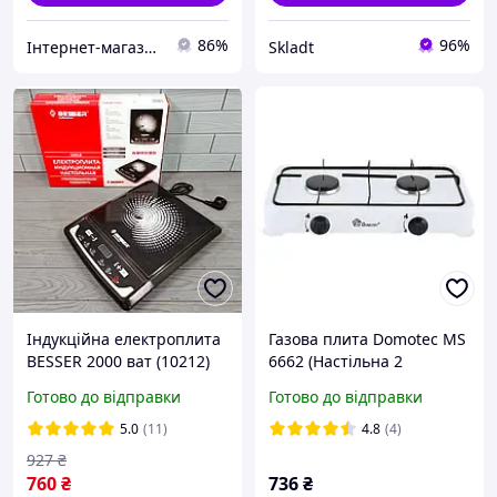
86%
96%
Інтернет-магазин "AVEON" - товари для всієї родини! Найнижчі ціни!
Skladt
Індукційна електроплита
Газова плита Domotec MS
BESSER 2000 ват (10212)
6662 (Настільна 2
Керамічна
конфорки) HP227
Готово до відправки
Готово до відправки
5.0
(11)
4.8
(4)
927
₴
760
₴
736
₴