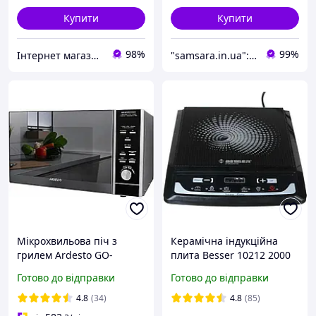
Купити
Купити
98%
99%
Інтернет магазин Tophob
"samsara.in.ua": Інтернет-магазин інструментів, садової та побутової техніки
Мікрохвильова піч з
Керамічна індукційна
грилем Ardesto GO-
плита Besser 10212 2000
EGR923BL
Вт.
Готово до відправки
Готово до відправки
4.8
(34)
4.8
(85)