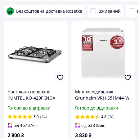
Безкоштовна доставка Rozetka
Вживаний
Настільна поверхня
Міні холодильник
KUMTEL KO-420F INOX
Grunhelm VRH-S51M44-W
| Однокамерний, 45 л,
Готово до відправки
Готово до відправки
механічне керування,
клас енергоефективності
5.0
(24)
4.8
(30)
A+, компактний для кухні
467
638
від
₴
/міс
від
₴
/міс
2 800
₴
3 830
₴