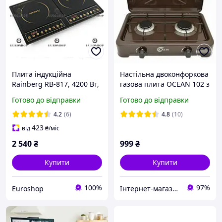
Плита індукційна
Настільна двоконфоркова
Rainberg RB-817, 4200 Вт,
газова плита OCEAN 102 з
склокераміка,
кришкою таганок на 2
Готово до відправки
Готово до відправки
двоконфоркова
конфорки
індукційна плита
4.2
(6)
4.8
(10)
423
від
₴
/міс
2 540
₴
999
₴
Купити
Купити
100%
97%
Euroshop
Інтернет-магазин Vinbazis