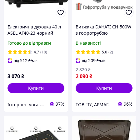
Електрична духовка 40 л
Витяжка DAHATI CH-500W
ASEL AF40-23 чорний
з гофротрубою
Готово до відправки
В наявності
4.7
(18)
5.0
(2)
512
209
від
₴
/міс
від
₴
/міс
2 820
₴
3 070
₴
2 090
₴
Купити
Купити
97%
96%
Інтернет-магазин Vinbazis
ТОВ "ТД АРМАГАЗ-УКРАИНА"