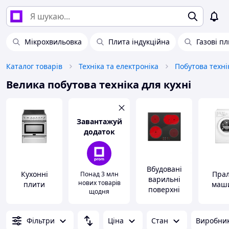
Мікрохвильовка
Плита індукційна
Газові п
Каталог товарів
Техніка та електроніка
Побутова техні
Велика побутова техніка для кухні
Завантажуй
додаток
Вбудовані
Кухонні
Прал
Понад 3 млн
варильні
нових товарів
плити
маш
поверхні
щодня
Фільтри
Ціна
Стан
Виробни