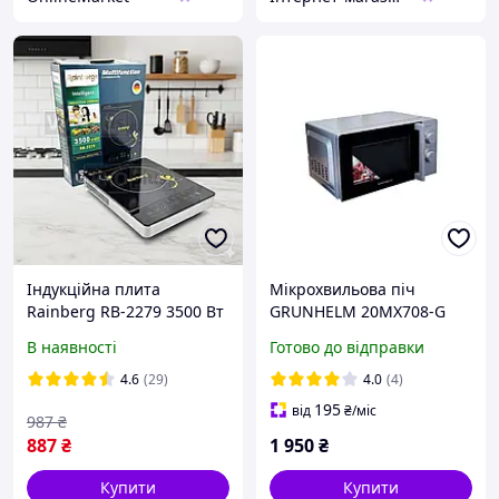
Індукційна плита
Мікрохвильова піч
Rainberg RB-2279 3500 Вт
GRUNHELM 20MX708-G
Портативна 1 конфорка
(сіра) 20л, 700 Вт,
В наявності
Готово до відправки
LED-дисплей Таймер
механічна
4.6
(29)
4.0
(4)
195
від
₴
/міс
987
₴
887
₴
1 950
₴
Купити
Купити