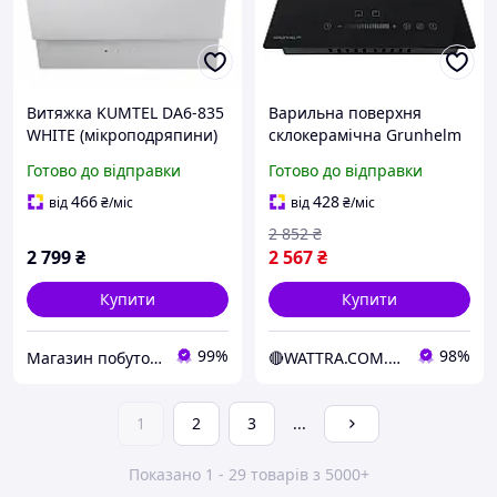
Витяжка KUMTEL DA6-835
Варильна поверхня
WHITE (мікроподряпини)
склокерамічна Grunhelm
GD3001CB 1800Вт+1200Вт
Готово до відправки
Готово до відправки
288×520×62мм
(6990001534304)
466
428
від
₴
/міс
від
₴
/міс
2 852
₴
2 799
₴
2 567
₴
Купити
Купити
99%
98%
Магазин побутової техніки "De Deshevo"
🔴WATTRA.COM.UA - справа техніки...
1
2
3
...
Показано 1 - 29 товарів з 5000+