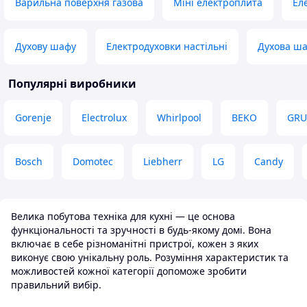
Переваги
Варильна поверхня газова
Міні електроплита
Ел
Усе! Від кольору 
результату робот
Недоліки
Духову шафу
Електродуховки настільні
Духова ш
Мабуть, в цій дух
недоліків. Я не п
Популярні виробники
супер!!!
Gorenje
Electrolux
Whirlpool
BEKO
GR
Bosch
Domotec
Liebherr
LG
Candy
Велика побутова техніка для кухні — це основа
функціональності та зручності в будь-якому домі. Вона
включає в себе різноманітні пристрої, кожен з яких
виконує свою унікальну роль. Розуміння характеристик та
можливостей кожної категорії допоможе зробити
правильний вибір.