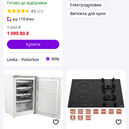
Готово до відправки
Електродуховки
4.5
(22)
Витяжка для кухні
110
від
₴
/міс
1 222
₴
1 099
.80
₴
Купити
90%
Lavka - Podarkov