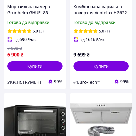
Морозильна камера
Комбінована варильна
Grunhelm GHUF- 85
поверхня Ventolux HG622
B9G RCS I BK (2 індукції +
Готово до відправки
Готово до відправки
2 газових)
5.0
(3)
5.0
(1)
690
1616
від
₴
/міс
від
₴
/міс
7 900
₴
6 900
₴
9 699
₴
Купити
Купити
99%
99%
УКРІНСТРУМЕНТ
✅Euro-Tech™