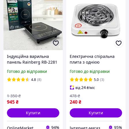
Індукційна варильна
Електрична спіральна
панель Rainberg RB-2281
плита з однією
Портативна 1 конфорка
конфоркою потужністю
Готово до відправки
Готово до відправки
3500 Вт Склокераміка
1000 Вт.
Сенсорне керування
4.8
(8)
5.0
(3)
24
від
₴
/міс
1 350
₴
478
₴
945
₴
240
₴
Купити
Купити
94%
95%
OnlineMarket
Інтернет-магазин "VINT"