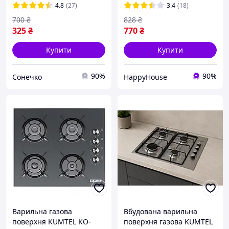
на одну конфорку
4.8
(27)
3.4
(18)
Німеччина
700
₴
828
₴
325
₴
770
₴
Купити
Купити
90%
90%
Сонечко
HappyHouse
Варильна газова
Вбудована варильна
поверхня KUMTEL KO-
поверхня газова KUMTEL