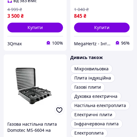
583
від
₴
/міс
4 999
₴
1 040
₴
3 500
₴
845
₴
Купити
Купити
100%
96%
3Qmax
MegaHertz - Інтернет магазин електроніки
Дивись також
Мікрохвильовка
Плита індукційна
Газові плити
Духовка електрична
Настільна електроплита
Електричні плити
Інфрачервона плита
Газова настільна плита
Domotec MS-6604 на
Електроплита
чотирі конфорки, таганок