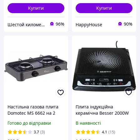
Купити
Купити
96%
90%
Шестой километр
HappyHouse
Настільна газова плита
Плита індукційна
Domotec MS 6662 на 2
керамічна Besser 2000W
конфорки HP227
10212
Готово до відправки
В наявності
3.7
(3)
4.1
(15)