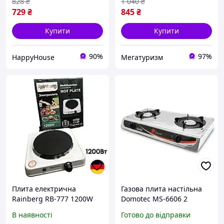
828
₴
1 040
₴
729
₴
845
₴
Купити
Купити
90%
97%
HappyHouse
Мегатуризм
Плита електрична
Газова плита настільна
Rainberg RB-777 1200W
Domotec MS-6606 2
одноконфоркова
конфорки 4400W Silver
В наявності
Готово до відправки
настільна електроплита