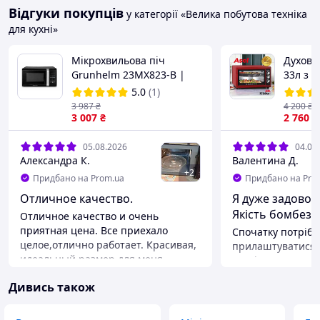
Відгуки покупців
у категорії «Велика побутова техніка
для кухні»
Мікрохвильова піч
Духовк
Grunhelm 23MX823-B |
33л з 
800 Вт | 23 л | Електронне
Електр
5.0
(1)
упр. | LED дисплей |
Електр
3 987
₴
4 200
₴
Розморожування
3 007
₴
таймер
2 760
₴
05.08.2026
04.08
Александра К.
Валентина Д.
+
2
Придбано на Prom.ua
Придбано на Pro
Отличное качество.
Я дуже задовол
Якість бомбезна
Отличное качество и очень
приятная цена. Все приехало
Спочатку потрібн
целое,отлично работает. Красивая,
прилаштуватися, 
идеальный размер для меня.
по-різному прац
Спасибо)))
зручно,що можна
Дивись також
тенів, коли це по
посеред програм