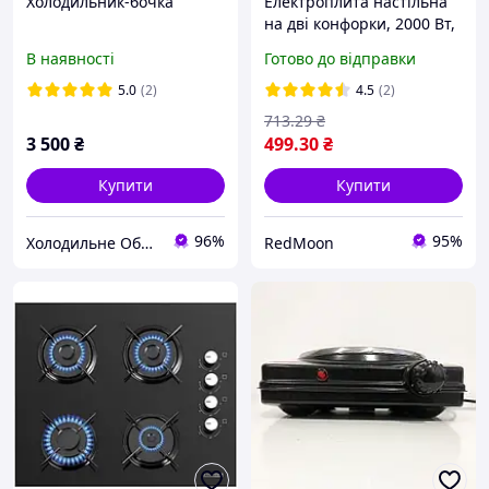
Холодильник-бочка
Електроплита настільна
на дві конфорки, 2000 Вт,
MS 5802 / Плита
В наявності
Готово до відправки
електрична спіральна
переносна
5.0
(2)
4.5
(2)
713
.29
₴
3 500
₴
499
.30
₴
Купити
Купити
96%
95%
Холодильне Обладнання
RedMoon