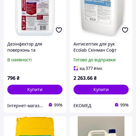
Дезінфектор для
Антисептик для рук
поверхонь та
Ecolab Скінман Софт
інструментів Clean
Протект (Skinman Soft
В наявності
Готово до відправки
Stream 5 л (990098) з
Protect) 5л
швидкою доставкою по
377
від
₴
/міс
Україні
796
₴
2 263
.66
₴
Купити
Купити
99%
99%
Інтернет-магазин "TUDOM"
ЕКОМЕД