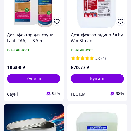
Дезінфектор для сауни
Дезінфектор рідина 5л by
Lahti TAAJUUS 5 л
Win Stream
В наявності
В наявності
5.0
(1)
10 400
₴
670
.77
₴
Купити
Купити
95%
98%
Сауні
РЕСТІМ