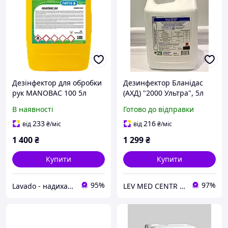
Дезінфектор для обробки
Дезинфектор Бланідас
рук MANOBAC 100 5л
(АХД) "2000 Ультра", 5л
В наявності
Готово до відправки
233
216
від
₴
/міс
від
₴
/міс
1 400
₴
1 299
₴
Купити
Купити
95%
97%
Lavado - надихаємось вашою довірою
LEV MED CENTR Офіційний представник продукції "Клін Стрім" у Західному регіоні