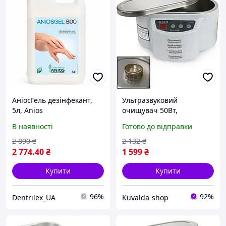
АніосГель дезінфекант,
Ультразвуковий
5л, Anios
очищувач 50Вт,
дезінфектор Mar-Pol 0.5л
В наявності
Готово до відправки
M90070
2 890
₴
2 132
₴
2 774
.40
₴
1 599
₴
Купити
Купити
96%
92%
Dentrilex_UA
Kuvalda-shop