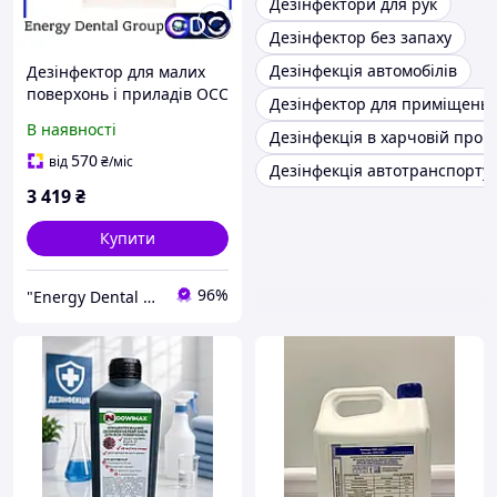
Дезінфектори для рук
Дезінфектор без запаху
Дезінфекція автомобілів
Дезінфектор для малих
поверхонь і приладів OCC
Дезінфектор для приміщень
ISORAPID Spray, 5 л
В наявності
Дезінфекція в харчовій пром
570
від
₴
/міс
Дезінфекція автотранспорту
3 419
₴
Купити
96%
"Energy Dental Group" маркетплейс стоматологічних матеріалів, інструментів та обладнання