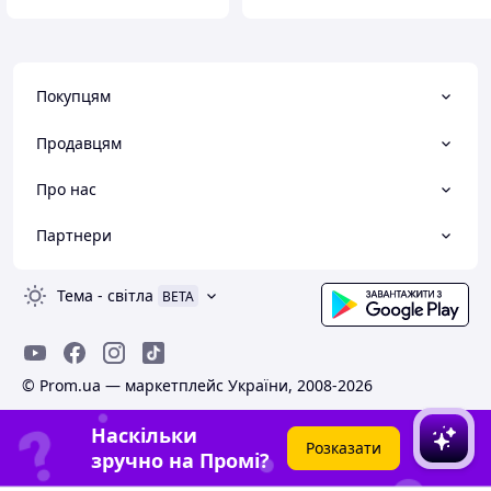
Покупцям
Продавцям
Про нас
Партнери
Тема
-
світла
BETA
© Prom.ua — маркетплейс України, 2008-2026
Наскільки
Розказати
зручно на Промі?