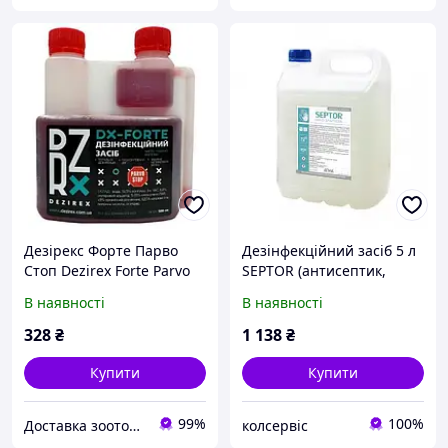
Дезірекс Форте Парво
Дезінфекційний засіб 5 л
Стоп Dezirex Forte Parvo
SEPTOR (антисептик,
Stop дезінфектор
дезінфектор,
В наявності
В наявності
ветеринарних об'єктів,
дезінфекційна рідина)
0,5 л
328
₴
1 138
₴
Купити
Купити
99%
100%
Доставка зоотоварів по Україні Zoo365. Ветаптека.
колсервіс