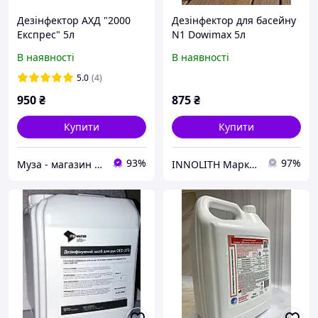
Дезінфектор АХД "2000
Дезінфектор для басейну
Експрес" 5л
N1 Dowimax 5л
В наявності
В наявності
5.0
(4)
950
₴
875
₴
Купити
Купити
93%
97%
Муза - магазин косметики
INNOLITH Маркет