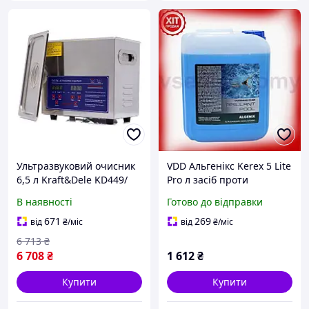
Ультразвуковий очисник
VDD Альгенікс Kerex 5 Lite
6,5 л Kraft&Dele KD449/
Pro л засіб проти
Стерилізатор/
водоростей для басейну
В наявності
Готово до відправки
Дезінфектор
альгіцид дезінфектор для
води VDD11-S
671
269
від
₴
/міс
від
₴
/міс
6 713
₴
6 708
₴
1 612
₴
Купити
Купити