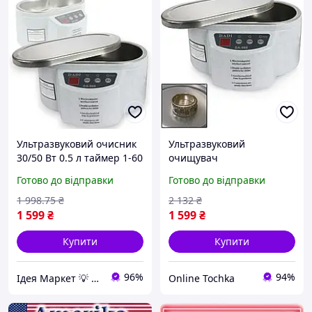
Ультразвуковий очисник
Ультразвуковий
30/50 Вт 0.5 л таймер 1-60
очищувач
хв Mar-Pol M90070
Ультразвуковий
Готово до відправки
Готово до відправки
ультразвуковий
очищувач,50Вт,
дезінфектор для
Дезинфектор 0.5л Mar-Pol
1 998
.75
₴
2 132
₴
очищення
M90070
1 599
₴
1 599
₴
Купити
Купити
96%
94%
Ідея Маркет 💡 Інтернет-магазин корисних ідей
Online Tochka