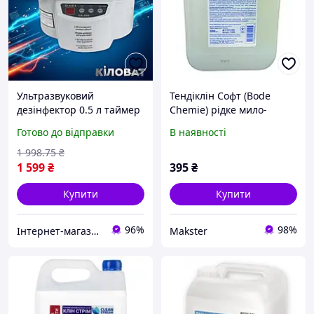
Ультразвуковий
Тендіклін Софт (Bode
дезінфектор 0.5 л таймер
Chemie) рідке мило-
1-60 хв Mar-Pol M90070
дезінфектор для рук і
Готово до відправки
В наявності
ультразвуковий
шкіри, 5 л
очищувач ультразвукова
1 998
.75
₴
мийка
1 599
₴
395
₴
Купити
Купити
96%
98%
Інтернет-магазин kilowat.in.ua
Makster