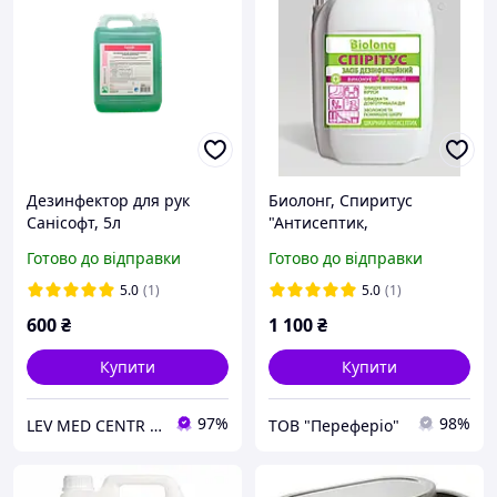
Дезинфектор для рук
Биолонг, Спиритус
Санісофт, 5л
"Антисептик,
дезинфектор, санітайзер
Готово до відправки
Готово до відправки
для шкіри рук" 5л.
5.0
(1)
5.0
(1)
600
₴
1 100
₴
Купити
Купити
97%
98%
LEV MED CENTR Офіційний представник продукції "Клін Стрім" у Західному регіоні
ТОВ "Переферіо"