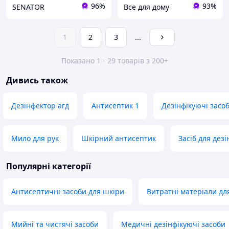
96%
93%
SENATOR
Все для дому
1
2
3
...
Показано 1 - 29 товарів з 200+
Дивись також
Дезінфектор агд
Антисептик 1
Дезінфікуючі засо
Мило для рук
Шкірний антисептик
Засіб для дезі
Популярні категорії
Антисептичні засоби для шкіри
Витратні матеріали дл
Мийні та чистячі засоби
Медичні дезінфікуючі засоби