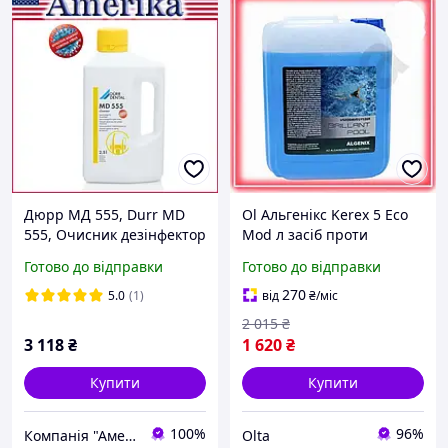
Дюрр МД 555, Durr MD
Ol Альгенікс Kerex 5 Eco
555, Очисник дезінфектор
Mod л засіб проти
для аспіраційних систем
водоростей для басейну
Готово до відправки
Готово до відправки
(Концентрат 2,5 л)
альгіцид дезінфектор для
води TOP22-G
270
5.0
(1)
від
₴
/міс
2 015
₴
3 118
₴
1 620
₴
Купити
Купити
100%
96%
Компанія "Америка"
Olta