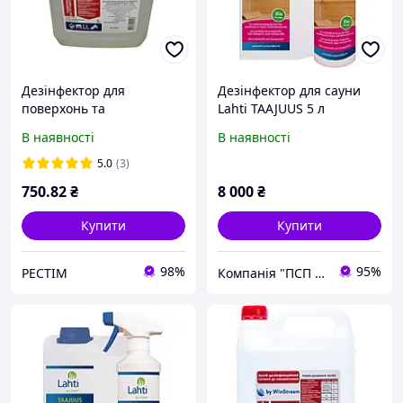
Дезінфектор для
Дезінфектор для сауни
поверхонь та
Lahti TAAJUUS 5 л
інструментів 5л by Win
В наявності
В наявності
Stream
5.0
(3)
750
.82
₴
8 000
₴
Купити
Купити
98%
95%
РЕСТІМ
Компанія "ПСП Україна"