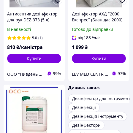
Антисептик дезінфектор
Дезінфектор АХД "2000
для рук DEZ-373 (5 л)
Експрес" (Бланідас 2000)
5л
В наявності
Готово до відправки
183
5.0
(1)
від
₴
/міс
810
₴/каністра
1 099
₴
Купити
Купити
99%
97%
ООО "Пивдень Профит"
LEV MED CENTR Офіційний представник продукції "Клін Стрім" у Західному регіоні
Дивись також
Дезінфектор для інструменті
Дезінфекції
Дезінфекція інструменту
Дезінфектори