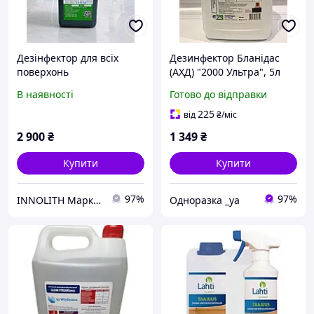
Дезінфектор для всіх
Дезинфектор Бланідас
поверхонь
(АХД) "2000 Ультра", 5л
концентрований Dowimax
В наявності
Готово до відправки
Innolith 5л
225
від
₴
/міс
2 900
₴
1 349
₴
Купити
Купити
97%
97%
INNOLITH Маркет
Одноразка _уа