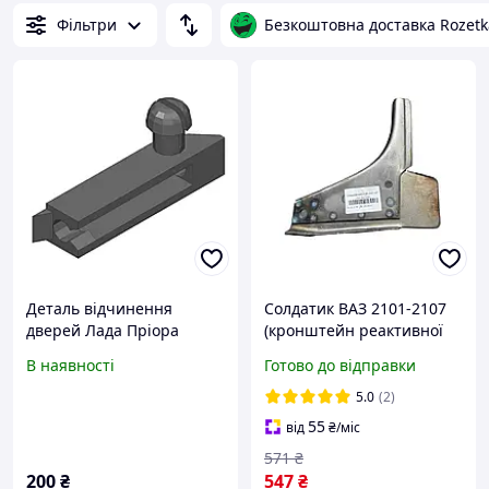
Фільтри
Безкоштовна доставка Rozetk
Деталь відчинення
Солдатик ВАЗ 2101-2107
дверей Лада Пріора
(кронштейн реактивної
тяги)
В наявності
Готово до відправки
5.0
(2)
55
від
₴
/міс
571
₴
200
₴
547
₴