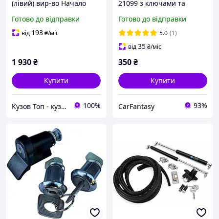
(лівий) вир-во Начало
21099 з ключами та
личинками дверей и
Готово до відправки
Готово до відправки
планкою
193
від
₴
/міс
5.0
(1)
35
від
₴
/міс
1 930
₴
350
₴
Купити
Купити
100%
93%
Кузов Топ - кузовні запчастини, які стають як рідні
CarFantasy