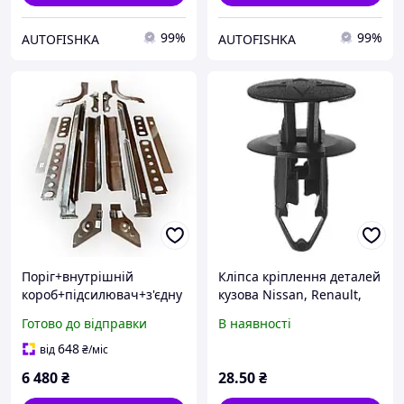
99%
99%
AUTOFISHKA
AUTOFISHKA
Поріг+внутрішній
Кліпса кріплення деталей
короб+підсилювач+з'єдну
кузова Nissan, Renault,
вач+4 піддамкрат+2 арки
VAZ-Lada, Dacia, Ford
Готово до відправки
В наявності
ВАЗ
054000001R
2109,099,2114,2115(Україн
648
від
₴
/міс
а)
6 480
₴
28
.50
₴