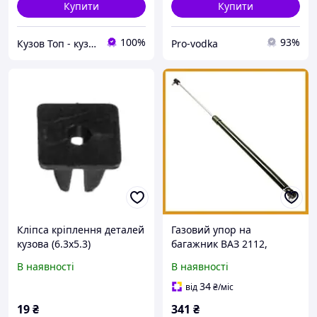
Купити
Купити
100%
93%
Кузов Топ - кузовні запчастини, які стають як рідні
Pro-vodka
Кліпса кріплення деталей
Газовий упор на
кузова (6.3х5.3)
багажник ВАЗ 2112,
амортизатор задніх
В наявності
В наявності
дверей, стійка кришки
багажника, деталь кузова
34
від
₴
/міс
1 штука
19
₴
341
₴