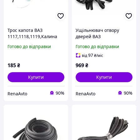
Трос капота ВАЗ
Ущільнювач отвору
1117,1118,1119,Калина
дверей ВАЗ
(тяга-трос)
2101,2102,2103,2104,2105,
Готово до відправки
Готово до відправки
2106,2107 (к-т 4 шт.)
97
від
₴
/міс
185
₴
969
₴
Купити
Купити
90%
90%
RenaAvto
RenaAvto