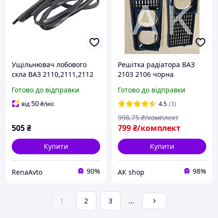
Ущільнювач лобового
Решітка радіатора ВАЗ
скла ВАЗ 2110,2111,2112
2103 2106 чорна
(к-т 2 шт.) верхній,
пластикова з очками
Готово до відправки
Готово до відправки
нижній "верх+жабо"
50
від
₴
/міс
4.5
(3)
998
.75
₴/комплект
505
₴
799
₴/комплект
Купити
Купити
90%
98%
RenaAvto
АК shop
1
2
3
...