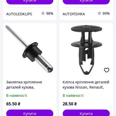
Купити
Купити
98%
99%
AUTOLEDKLIPS
AUTOFISHKA
Заклепка кріплення
Кліпса кріплення деталей
деталей кузова,
кузова Nissan, Renault,
багажника Citroen,
VAZ-Lada, Dacia, Ford
В наявності
В наявності
Peugeot, Renault, Dacia,
054000001R
VAZ-Lada та ін.
65
.50
₴
28
.50
₴
Купити
Купити