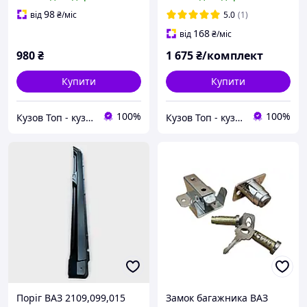
Україна
98
від
₴
/міс
5.0
(1)
168
від
₴
/міс
980
₴
1 675
₴/комплект
Купити
Купити
100%
100%
Кузов Топ - кузовні запчастини, які стають як рідні
Кузов Топ - кузовні запчастини, які стають як рідні
Поріг ВАЗ 2109,099,015
Замок багажника ВАЗ