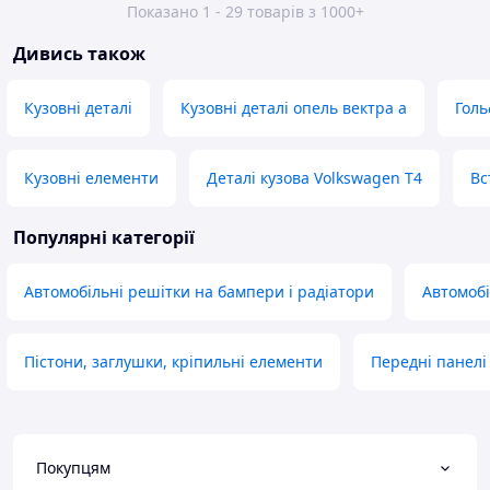
Показано 1 - 29 товарів з 1000+
Дивись також
Кузовні деталі
Кузовні деталі опель вектра а
Голь
Кузовні елементи
Деталі кузова Volkswagen T4
Вс
Популярні категорії
Автомобільні решітки на бампери і радіатори
Автомобі
Пістони, заглушки, кріпильні елементи
Передні панелі
Покупцям