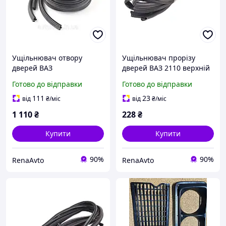
Ущільнювач отвору
Ущільнювач прорізу
дверей ВАЗ
дверей ВАЗ 2110 верхній
2110,2111,2112, Москвич
(водостоки) 1.9 м
Готово до відправки
Готово до відправки
2141 (к-т 4 шт.)
111
23
від
₴
/міс
від
₴
/міс
1 110
₴
228
₴
Купити
Купити
90%
90%
RenaAvto
RenaAvto