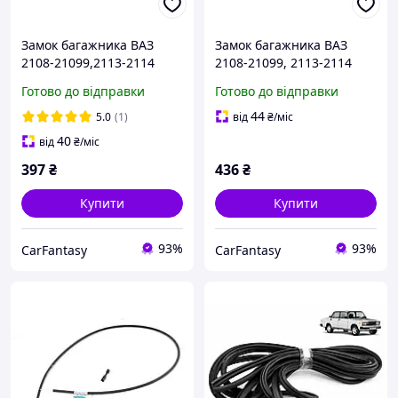
Замок багажника ВАЗ
Замок багажника ВАЗ
2108-21099,2113-2114
2108-21099, 2113-2114
(Хром)
(Чорний)
Готово до відправки
Готово до відправки
44
5.0
(1)
від
₴
/міс
40
від
₴
/міс
397
₴
436
₴
Купити
Купити
93%
93%
CarFantasy
CarFantasy