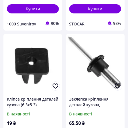
Купити
Купити
90%
98%
1000 Suvenirov
STOCAR
Кліпса кріплення деталей
Заклепка кріплення
кузова (6.3х5.3)
деталей кузова,
багажника Citroen,
В наявності
В наявності
Peugeot, Renault, Dacia,
VAZ-Lada та ін.
19
₴
65
.50
₴