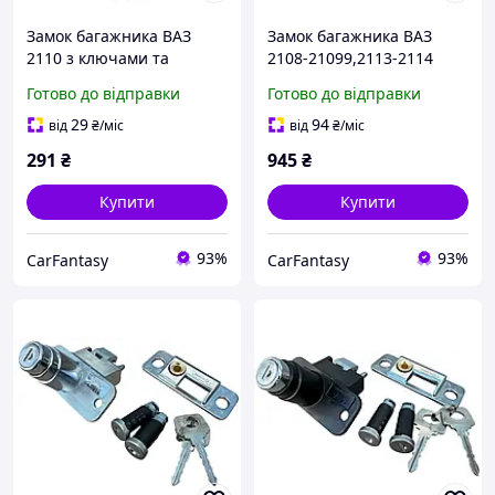
Замок багажника ВАЗ
Замок багажника ВАЗ
2110 з ключами та
2108-21099,2113-2114
личинками дверей
(Замок, петля, упор,
Готово до відправки
Готово до відправки
ущільнювач)
29
94
від
₴
/міс
від
₴
/міс
291
₴
945
₴
Купити
Купити
93%
93%
CarFantasy
CarFantasy