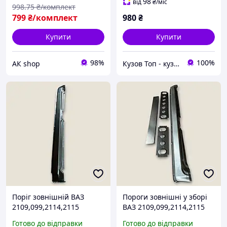
98
від
₴
/міс
998
.75
₴/комплект
799
₴/комплект
980
₴
Купити
Купити
98%
100%
АК shop
Кузов Топ - кузовні запчастини, які стають як рідні
Поріг зовнішній ВАЗ
Пороги зовнішні у зборі
2109,099,2114,2115
ВАЗ 2109,099,2114,2115
(правий) Україна
(лівий) з 4 деталей
Готово до відправки
Готово до відправки