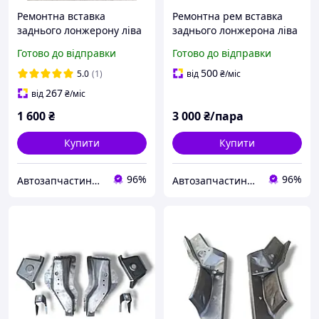
Ремонтна вставка
Ремонтна рем вставка
заднього лонжерону ліва
заднього лонжерона ліва
АБО права (передня
+ права товщина 1,2ММ
Готово до відправки
Готово до відправки
частина) Daewoo Lanos,
ВАЗ 2108, 2109, 21099,
sens (пр. у Україна)
2113, 2114, 2115 Україна
500
5.0
(1)
від
₴
/міс
267
від
₴
/міс
1 600
₴
3 000
₴/пара
Купити
Купити
96%
96%
Автозапчастини adamcompani
Автозапчастини adamcompani