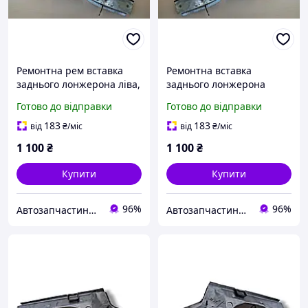
Ремонтна рем вставка
Ремонтна вставка
заднього лонжерона ліва,
заднього лонжерона
товщина 0,8мм ВАЗ 2108,
права ВАЗ 2108, 2109,
Готово до відправки
Готово до відправки
2109, 21099, 2113, 2114,
21099, 2113, 2114, 2115,
2115 Україна
(лонжерон задній)
183
183
від
₴
/міс
від
₴
/міс
1 100
₴
1 100
₴
Купити
Купити
96%
96%
Автозапчастини adamcompani
Автозапчастини adamcompani