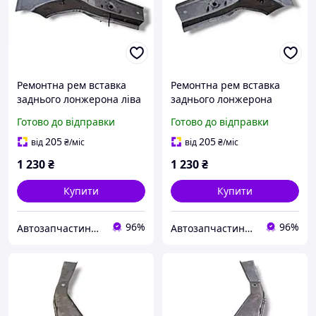
Ремонтна рем вставка
Ремонтна рем вставка
заднього лонжерона ліва
заднього лонжерона
1мм (під балку) ВАЗ 2108,
права 1мм (під балку) ВАЗ
Готово до відправки
Готово до відправки
2109, 21099, 2113, 2114,
2108, 2109, 21099, 2113,
2115 Україна
2114, 2115 Україна
205
205
від
₴
/міс
від
₴
/міс
1 230
₴
1 230
₴
Купити
Купити
96%
96%
Автозапчастини adamcompani
Автозапчастини adamcompani