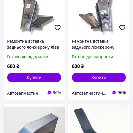
Ремонтна вставка
Ремонтна вставка
заднього лонжерону ліва
заднього лонжерону
ВАЗ 2108, 2109, 21099,
права ВАЗ 2108, 2109,
Готово до відправки
Готово до відправки
2113, 2114, 2115, (задня
21099, 2113, 2114, 2115,
частина, з кронштейном
(задня частина, з
600
₴
600
₴
під бризговик)
кронштейном під
бризговик)
Купити
Купити
96%
96%
Автозапчастини adamcompani
Автозапчастини adamcompani