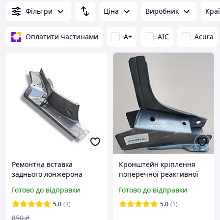
Фільтри
Ціна
Виробник
Кра
Оплатити частинами
A+
AIC
Acura
Ремонтна вставка
Кронштейн кріплення
заднього лонжерона
поперечної реактивної
лівого, лонжерон задній
тяги (Солдат) ВАЗ 2101,
Готово до відправки
Готово до відправки
(без кріплення під балку)
02, 03, 04, 05, 06, 07 (пр-
ВАЗ 2108, 2109, 21099,
во Україна)
5.0
(3)
5.0
(1)
2113, 2114, 2115
850
₴