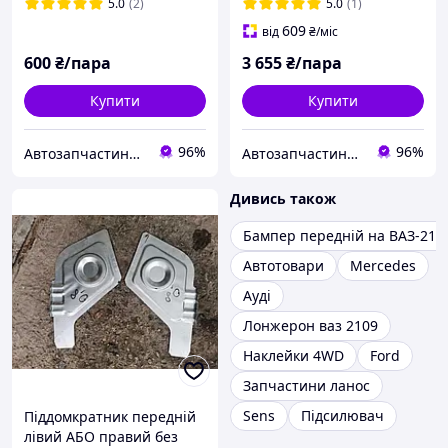
Lanos, sens, (Деу Ланос,
Україна
5.0
(2)
5.0
(1)
сенс), Оригінал
609
від
₴
/міс
600
₴/пара
3 655
₴/пара
Купити
Купити
96%
96%
Автозапчастини adamcompani
Автозапчастини adamcompani
Дивись також
Бампер передній на ВАЗ-210
Автотовари
Mercedes
Ауді
Лонжерон ваз 2109
Наклейки 4WD
Ford
Запчастини ланос
Sens
Підсилювач
Піддомкратник передній
лівий АБО правий без