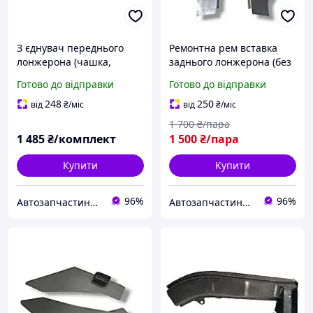
З єднувач переднього
Ремонтна рем вставка
лонжерона (чашка,
заднього лонжерона (без
тарілка) + вухо +
трикутника і болтів) ліва +
Готово до відправки
Готово до відправки
кронштейн стабілізатора
права ВАЗ 2108, 2109,
ВАЗ 2108, 2109, 21099,
21099, 2113, 2114, 2115,
248
250
від
₴
/міс
від
₴
/міс
2113, 2114, 2115, Україна
Україна
1 700
₴/пара
1 485
₴/комплект
1 500
₴/пара
Купити
Купити
96%
96%
Автозапчастини adamcompani
Автозапчастини adamcompani