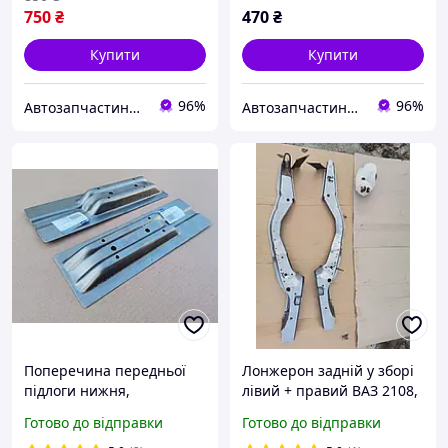
750
₴
470
₴
Купити
Купити
96%
96%
Автозапчастини adamcompani
Автозапчастини adamcompani
Поперечина передньої
Лонжерон задній у зборі
підлоги нижня,
лівий + правий ВАЗ 2108,
підсилювач днища,
2109, 21099, 2113, 2114,
Готово до відправки
Готово до відправки
лонжерон бічний Daewoo
2115 (з двох частин),