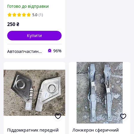
отвору стандартний 0,8
Готово до відправки
мм ВАЗ 2110, 2111, 2112,
2170, 2171, 2172
5.0
(1)
250
₴
Купити
96%
Автозапчастини adamcompani
Піддомкратник передній
Лонжерон сферичний