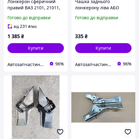
Лонжерон сферичний
Чашка заднього
правий ВАЗ 2101, 21011,
лонжерону ліва АБО
21013, 2102, 2103, 2104,
права ВАЗ 2121, 21213,
Готово до відправки
Готово до відправки
2105, 2106, 2107 (пр-во
21214, 2131 (пр. україна)
Україна)
231
від
₴
/міс
1 385
₴
335
₴
Купити
Купити
96%
96%
Автозапчастини adamcompani
Автозапчастини adamcompani