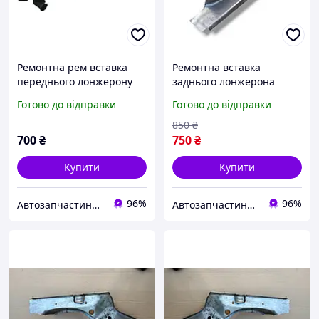
Ремонтна рем вставка
Ремонтна вставка
переднього лонжерону
заднього лонжерона
ВАЗ 2108, 2109, 21099,
лівого, лонжерон задній
Готово до відправки
Готово до відправки
2113, 2114, 2115 у зборі
(без кріплення під балку)
права Україна
ВАЗ 2108, 2109, 21099,
850
₴
2113, 2114, 2115
700
₴
750
₴
Купити
Купити
96%
96%
Автозапчастини adamcompani
Автозапчастини adamcompani