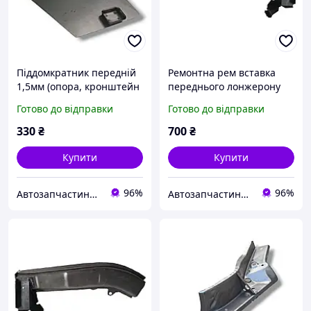
Піддомкратник передній
Ремонтна рем вставка
1,5мм (опора, кронштейн
переднього лонжерону
домкрата) ВАЗ 2108, 2109,
ВАЗ 2108, 2109, 21099,
Готово до відправки
Готово до відправки
21099, 2113, 2114, 2115
2113, 2114, 2115 у зборі
лівий АБО правий
ліва Україна
330
₴
700
₴
Купити
Купити
96%
96%
Автозапчастини adamcompani
Автозапчастини adamcompani