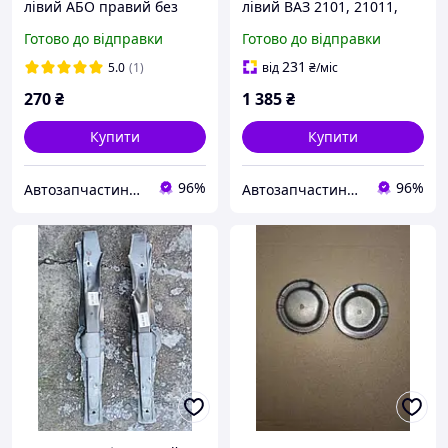
лівий АБО правий без
лівий ВАЗ 2101, 21011,
отвору ПІДСИЛЕНИЙ 1,2
21013, 2102, 2103, 2104,
Готово до відправки
Готово до відправки
мм ВАЗ 2110, 2111, 2112,
2105, 2106, 2107 (пр-во
2170, 2171, 2172
Україна)
231
5.0
(1)
від
₴
/міс
270
₴
1 385
₴
Купити
Купити
96%
96%
Автозапчастини adamcompani
Автозапчастини adamcompani