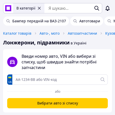
В категорії
Бампер передній на ВАЗ-2107
Автотовари
Каталог товарів
Авто-, мото
Автозапчастини
Кузо
Лонжерони, підрамники
в Україні
Введи номер авто, VIN або вибери зі
списку, щоб швидше знайти потрібні
запчастини
UA
або
Вибрати авто зі списку