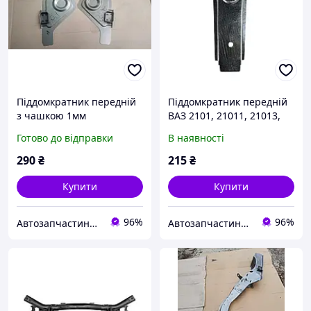
Піддомкратник передній
Піддомкратник передній
з чашкою 1мм
ВАЗ 2101, 21011, 21013,
(кронштейн домкрата)
2102, 2103, 2104, 2105,
Готово до відправки
В наявності
лівий АБО правий ВАЗ
2106, 2107 (нового
2110, 2111, 2112, 2170,
зразка), (п'ятак 1,5мм)
290
₴
215
₴
2171, 2172 Десятка,
оцінкованний
Пріора
Купити
Купити
96%
96%
Автозапчастини adamcompani
Автозапчастини adamcompani