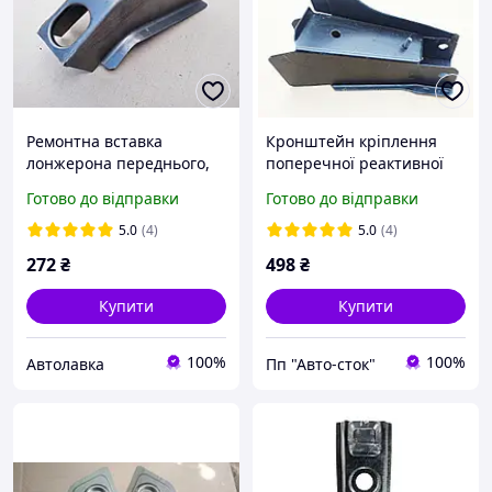
Ремонтна вставка
Кронштейн кріплення
лонжерона переднього,
поперечної реактивної
перехід, ВАЗ-2101,2105,
тяги ,солдат, ВАЗ-2101,
Готово до відправки
Готово до відправки
2106,2107, з'єднувач із
2102,2103, 2104, 2105,
підлогою, хоботок
2106, 2107 ,ПІДСИЛЕНИЙ
5.0
(4)
5.0
(4)
272
₴
498
₴
Купити
Купити
100%
100%
Автолавка
Пп "Авто-сток"