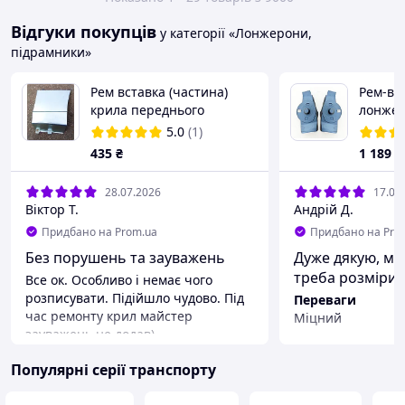
Відгуки покупців
у категорії «Лонжерони,
підрамники»
Рем вставка (частина)
Рем-вс
крила переднього
лонжер
правого DAEWOO LANOS
пружини
5.0
(1)
,SENS, (Деу Ланос)
Опель 
435
₴
1 189
₴
права
28.07.2026
17.06
Віктор Т.
Андрій Д.
Придбано на Prom.ua
Придбано на Pro
Без порушень та зауважень
Дуже дякую, мі
треба розміри 
Все ок. Особливо і немає чого
розписувати. Підійшло чудово. Під
Переваги
час ремонту крил майстер
Міцний
зауважень не додав)
Недоліки
Трохи треба розм
Популярні серії транспорту