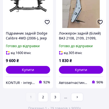
Підрамник задній Dodge
Лонжерон задній (Білий)
Calibre 4WD (2006-), Jeep
ВАЗ 2108, 2109, 21099,
Compass 4WD (2006-),
2113, 2114, 2115 лівий (з
Готово до відправки
Готово до відправки
05105252AD, 68211932AB
двох частин) (пр-во
Україна)
1600
305
від
₴
/міс
від
₴
/міс
9 600
₴
1 830
₴
Купити
Купити
92%
96%
KONTUR - інтернет магазин
Автозапчастини adamcompani
1
2
3
...
Показано 1 - 29 товарів з 9000+