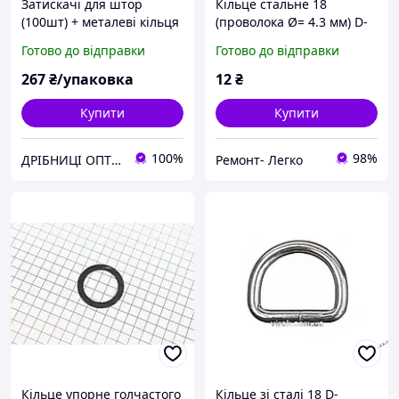
Затискачі для штор
Кільце стальне 18
(100шт) + металеві кільця
(проволока Ø= 4.3 мм) D-
(D=35мм)
подібне, внутр. d= 35 мм
Готово до відправки
Готово до відправки
267
₴/упаковка
12
₴
Купити
Купити
100%
98%
ДРІБНИЦІ ОПТОМ ® ОПТОВА КОМПАНІЯ
Ремонт- Легко
Кільце упорне голчастого
Кільце зі сталі 18 D-