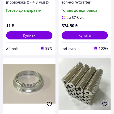
(проволока Ø= 4.3 мм) D-
топ-ної WCrafter
подібне, внутр. d= 35 мм
1.6/2.0TDI 10- (d=35 mm)
Готово до відправки
Готово до відправки
37
від
₴
/міс
11
₴
374
.50
₴
Купити
Купити
98%
100%
AStools
ipd-avto