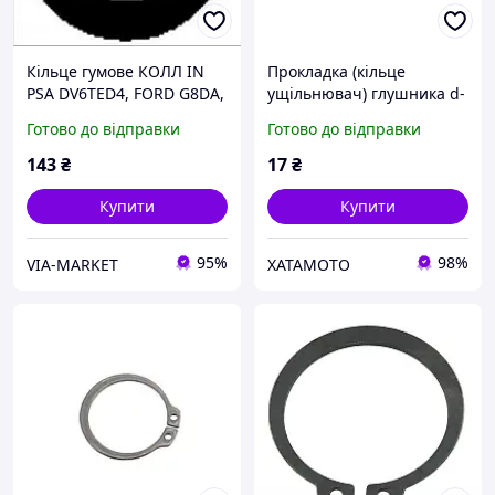
Кільце гумове КОЛЛ IN
Прокладка (кільце
PSA DV6TED4, FORD G8DA,
ущільнювач) глушника d-
MAZDA Y601 (X4) D=35MM
27/35mm. мідь Honda DIO
Готово до відправки
Готово до відправки
!!! КРАТНІ BGA (OR9313)
A001-1736,
BGA
143
₴
17
₴
Купити
Купити
95%
98%
VIA-MARKET
ХАТАМОТО