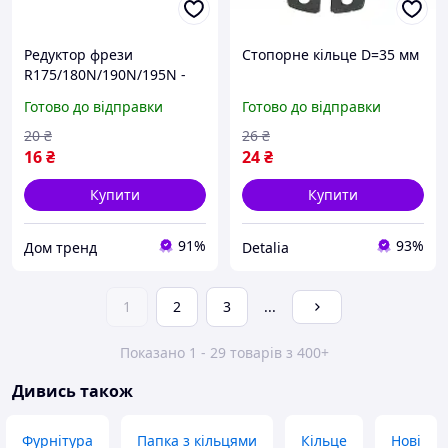
Редуктор фрези
Стопорне кільце D=35 мм
R175/180N/190N/195N -
Кільце стопорне
Готово до відправки
Готово до відправки
первинного вала d-35mm
81-1, 101-2
20
₴
26
₴
16
₴
24
₴
Купити
Купити
91%
93%
Дом тренд
Detalia
1
2
3
...
Показано 1 - 29 товарів з 400+
Дивись також
Фурнітура
Папка з кільцями
Кільце
Нові