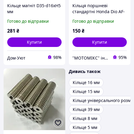
Кільце магніт D35-d16хH5
Кільця поршневі
мм
стандартні Honda Dio AF-
34/35 72/80cc, d=47mm
Готово до відправки
Готово до відправки
"TOR"
281
₴
150
₴
Купити
Купити
98%
95%
Дом-Уют
"МОТОМІКС" інтернет-магазин
Дивись також
Кільце 16 мм
Кільце 15 мм
Кільце універсального розмі
Кільця 39 мм
Кільця 8 мм
Кільце 5 мм