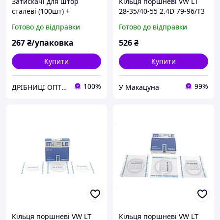
Затискачі для штор
Кільця поршневі VW LT
сталеві (100шт) +
28-35/40-55 2.4D 79-96/T3
металеві кільця D=35мм
1.6D 81-87 (77.01mm/+0.5)
Готово до відправки
Готово до відправки
(1.75-2-3) 029 55 N1TD
267
₴/упаковка
526
₴
Купити
Купити
100%
99%
ДРІБНИЦІ ОПТОМ ® ОПТОВА КОМПАНІЯ
У Макацуна
Кільця поршневі VW LT
Кільця поршневі VW LT