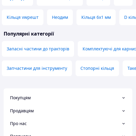
Кільця vwрешт
Неодим
Кільця 6x1 мм
D кіл
Популярні категорії
Запасні частини до тракторів
Комплектуючі для карниз
Запчастини для інструменту
Стопорні кільця
Так
Покупцям
Продавцям
Про нас