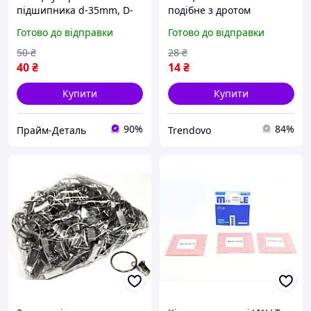
підшипника d-35mm, D-
подібне з дротом
47mm метал (300.41B.103)
діаметром 4.3 мм і
Готово до відправки
Готово до відправки
внутрішнім діаметром 35
мм
50
₴
28
₴
40
₴
14
₴
Купити
Купити
90%
84%
Прайм-Деталь
Trendovo