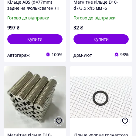
Кільце ABS (d=77mm)
Магнітне кільце D10-
заднє на Фольксваген ЛТ
d7/3,5 xh5 мм -S
28-35 1995-2006
Готово до відправки
Готово до відправки
MERCEDES (Оригінал)
9023570651
997
₴
32
₴
Купити
Купити
100%
98%
Автогараж
Дом-Уют
Магнітне кільце D10-
Кільце упорне голчастого