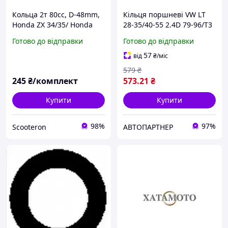
Кольца 2т 80cc, D-48mm,
Кільця поршневі VW LT
Honda ZX 34/35/ Honda
28-35/40-55 2.4D 79-96/T3
Lead AF-48 (стандарт),
1.6D 81-87 (77.01mm/+0.5)
Готово до відправки
Готово до відправки
Gpoil
(1.75-2-3), Mahle
57
від
₴
/міс
579
₴
245
₴/комплект
573
.21
₴
Купити
Купити
98%
97%
Scooteron
АВТОПАРТНЕР