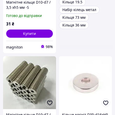
Кільце 19.5
Магнітне кільце D10-d7 /
3,5 xh5 мм -S
Набір кілець метал
Готово до відправки
Кільця 73 мм
31
₴
Кільця 36 мм
Купити
98%
magniton
Магнітне кільце D10-d7 /
Кільце магніт D35-d16хH5