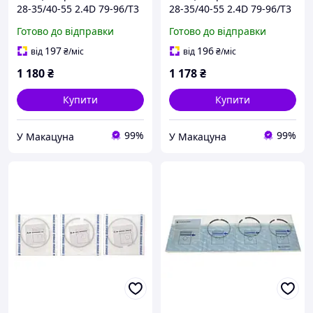
28-35/40-55 2.4D 79-96/T3
28-35/40-55 2.4D 79-96/T3
1.6D 81-87 (76.50mm/STD)
1.6D 81-87 (77.51mm/+1.0)
Готово до відправки
Готово до відправки
(1.75-2-3) (4 cyl) 029 55
(1.75-2-3) 029 55 N2TD
N0TD
197
196
від
₴
/міс
від
₴
/міс
1 180
₴
1 178
₴
Купити
Купити
99%
99%
У Макацуна
У Макацуна