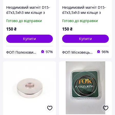
Неодимовий магніт D15-
Неодимовий магніт D15-
d7x3,5хh3 мм кільце з
d7x3,5хh3 мм кільце з
зенковкой
зенковкой
Готово до відправки
Готово до відправки
150
₴
150
₴
Купити
Купити
97%
96%
ФОП Полюхович Л.Г.
ФОП Місковець О.Г.