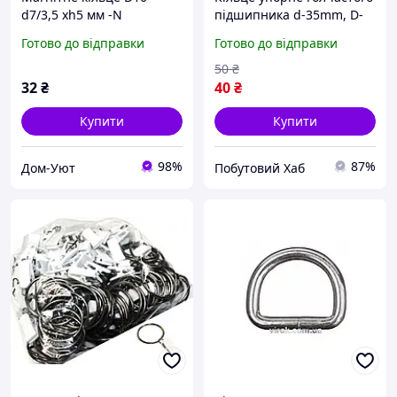
d7/3,5 xh5 мм -N
підшипника d-35mm, D-
47mm метал (300.41B.103)
Готово до відправки
Готово до відправки
50
₴
32
₴
40
₴
Купити
Купити
98%
87%
Дом-Уют
Побутовий Хаб