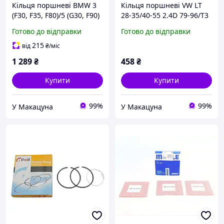
Кільця поршневі BMW 3
Кільця поршневі VW LT
(F30, F35, F80)/5 (G30, F90)
28-35/40-55 2.4D 79-96/T3
2.0d (B47) 16-
1.6D 81-87 (76.50mm/STD)
Готово до відправки
Готово до відправки
(84.00mm/STD) (1.5-1.5-2)
(1.75-2-3) (4 cyl)
081 RS 00128 0N0TD
800000611000TD
215
від
₴
/міс
1 289
₴
458
₴
Купити
Купити
99%
99%
У Макацуна
У Макацуна