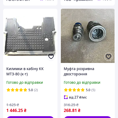
Килимки в кабіну КК
Муфта розривна
МТЗ-80 (к-т)
двостороння
Н.036.50.000к S24 М20х1,5
Готово до відправки
Готово до відправки
QR12-CM євро клапан,
для гідравлічної системи
5.0
(2)
5.0
(5)
27
від
₴
/міс
1 625
₴
316
.25
₴
1 446
.25
₴
268
.81
₴