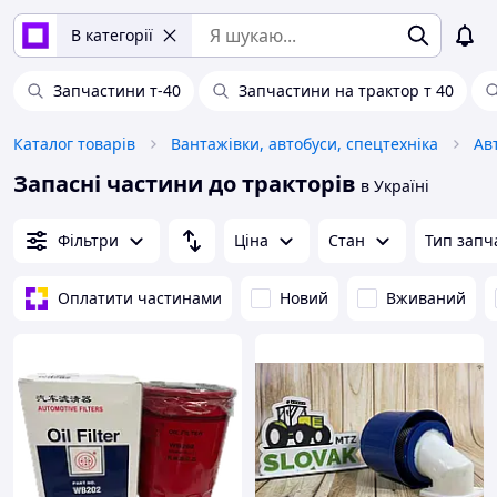
В категорії
Запчастини т-40
Запчастини на трактор т 40
Каталог товарів
Вантажівки, автобуси, спецтехніка
Ав
Запасні частини до тракторів
в Україні
Фільтри
Ціна
Стан
Тип запч
Оплатити частинами
Новий
Вживаний