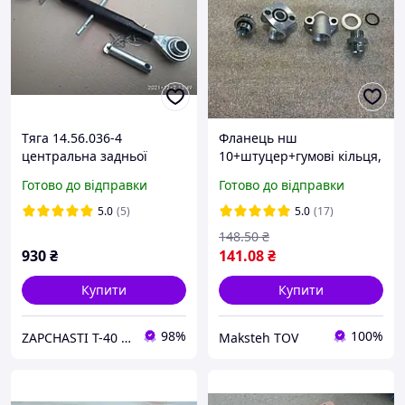
Тяга 14.56.036-4
Фланець нш
центральна задньої
10+штуцер+гумові кільця,
навіски для трактора
штуцер М20х1.5/20х1.5
Готово до відправки
Готово до відправки
Т-25.
(S24) (під ключ 24),
комплект
5.0
(5)
5.0
(17)
148
.50
₴
930
₴
141
.08
₴
Купити
Купити
98%
100%
ZAPCHASTI T-40 KHARKIV UA
Maksteh TOV