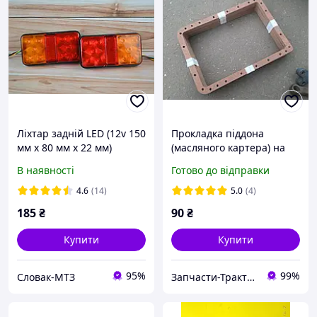
Ліхтар задній LED (12v 150
Прокладка піддона
мм х 80 мм х 22 мм)
(масляного картера) на
трактора Т16 і Т25 (двигун
В наявності
Готово до відправки
Д21)
4.6
(14)
5.0
(4)
185
₴
90
₴
Купити
Купити
95%
99%
Словак-МТЗ
Запчасти-Трактор-Харьков