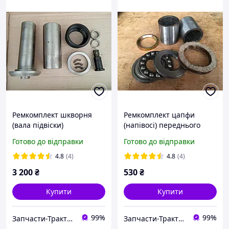
Ремкомплект шкворня
Ремкомплект цапфи
(вала підвіски)
(напівосі) переднього
переднього моста Т40
моста трактора Т25
Готово до відправки
Готово до відправки
повний
4.8
(4)
4.8
(4)
3 200
₴
530
₴
Купити
Купити
99%
99%
Запчасти-Трактор-Харьков
Запчасти-Трактор-Харьков