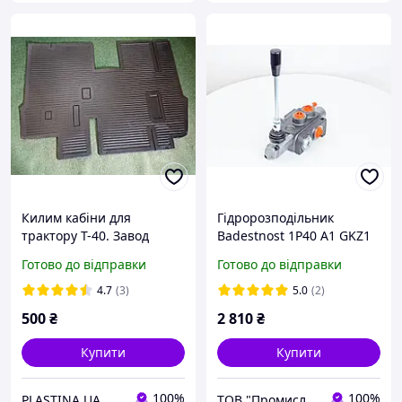
Килим кабіни для
Гідророзподільник
трактору Т-40. Завод
Badestnost 1Р40 A1 GKZ1
(без фіксації)
Готово до відправки
Готово до відправки
розподільник 01p40
4.7
(3)
5.0
(2)
500
₴
2 810
₴
Купити
Купити
100%
100%
PLASTINA UA
ТОВ "Промислова Гідравліка"