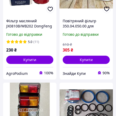
Фільтр масляний
Повітряний фільтр
JX0810B/WB202 DongFeng
350.04.050.00 для
244/240
повітряочисника ПД-10
Готово до відправки
Готово до відправки
високоякісне очищення
повітря
5.0
(11)
610
₴
230
₴
305
₴
Купити
Купити
100%
90%
AgroPodium
Знайди Купи