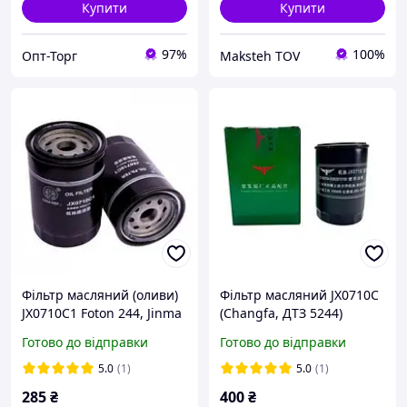
Купити
Купити
97%
100%
Опт-Торг
Maksteh TOV
Фільтр масляний (оливи)
Фільтр масляний JX0710C
JX0710C1 Foton 244, Jinma
(Changfa, ДТЗ 5244)
244, ДТЗ5244HPX
Готово до відправки
Готово до відправки
5.0
(1)
5.0
(1)
285
₴
400
₴