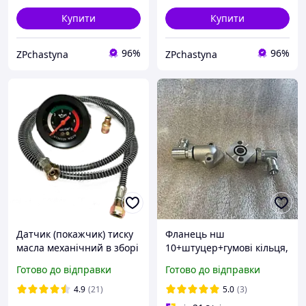
Купити
Купити
96%
96%
ZPchastyna
ZPchastyna
Датчик (покажчик) тиску
Фланець нш
масла механічний в зборі
10+штуцер+гумові кільця,
6Мра (L-1,5 м., d-60мм.)
штуцер М20х1.5/20х1.5
Готово до відправки
Готово до відправки
(S24) (під ключ 24),
кутовий штуцер із
4.9
(21)
5.0
(3)
контргайкою