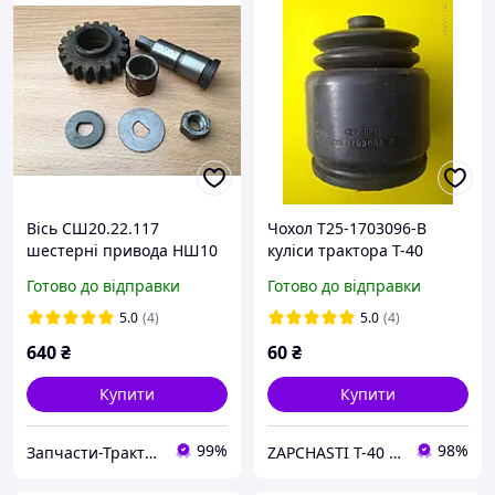
Вісь СШ20.22.117
Чохол Т25-1703096-В
шестерні привода НШ10
куліси трактора Т-40
на трактор Т16 старого
Готово до відправки
Готово до відправки
зразка в сборі
5.0
(4)
5.0
(4)
640
₴
60
₴
Купити
Купити
99%
98%
Запчасти-Трактор-Харьков
ZAPCHASTI T-40 KHARKIV UA