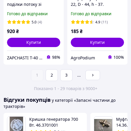
поділки потоку зі
22, D - 44, h - 37.
штуцерами Т-40 (Д-144)
Готово до відправки
Готово до відправки
5.0
(4)
4.9
(11)
920
₴
185
₴
Купити
Купити
98%
100%
ZAPCHASTI T-40 KHARKIV UA
AgroPodium
1
2
3
...
Показано 1 - 29 товарів з 9000+
Відгуки покупців
у категорії «Запасні частини до
тракторів»
Кришка генератора 700
Муфта 
Вт. 46.3701001
14.36.0
т25