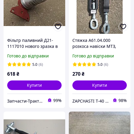
Фільтр паливний Д21-
Стяжка А61.04.000
1117010 нового зразка в
розкоса навіски МТЗ,
зборі на тактора Т16 і
ЮМЗ, Т-40 Завод Ромни
Готово до відправки
Готово до відправки
Т25, двигун Д21
5.0
(6)
5.0
(6)
618
₴
270
₴
Купити
Купити
99%
98%
Запчасти-Трактор-Харьков
ZAPCHASTI T-40 KHARKIV UA