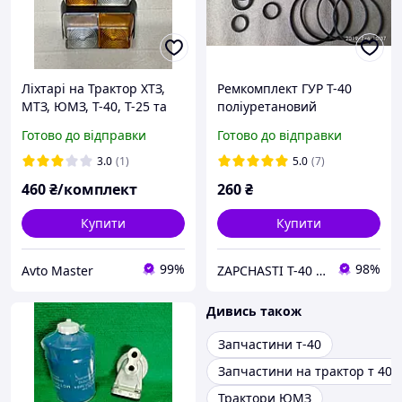
Ліхтарі на Трактор ХТЗ,
Ремкомплект ГУР Т-40
МТЗ, ЮМЗ, Т-40, Т-25 та
поліуретановий
спец. техніку.
Готово до відправки
Готово до відправки
3.0
(1)
5.0
(7)
460
₴/комплект
260
₴
Купити
Купити
99%
98%
Avto Master
ZAPCHASTI T-40 KHARKIV UA
Дивись також
Запчастини т-40
Запчастини на трактор т 40
Трактори ЮМЗ