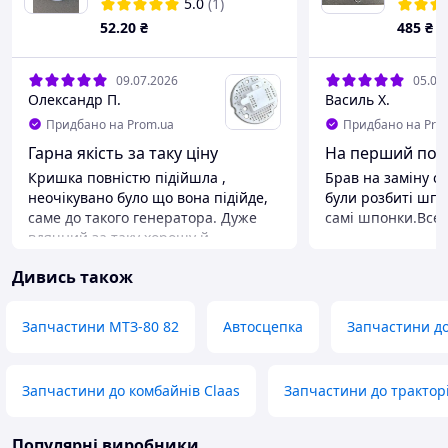
5.0
(1)
52
.20
₴
485
₴
09.07.2026
05.07
Олександр П.
Василь Х.
Придбано на Prom.ua
Придбано на Pro
Гарна якість за таку ціну
На перший погл
Кришка повністю підійшла ,
Брав на заміну ст
неочікувано було що вона підійде,
були розбиті шпо
саме до такого генератора. Дуже
самі шпонки.Все 
вдячний за таку хорошу й
Переваги
підходящу кришку. Все підійшло,
Візуально якісни
Дивись також
відремонтували замінили запчасти
Недоліки
генерального працює належним
Поки що не знай
чином.
Запчастини МТЗ-80 82
Автосцепка
Запчастини д
Переваги
Все
Недоліки
Запчастини до комбайнів Claas
Запчастини до трактор
Абсолютно ніяких
Популярні виробники