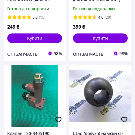
перехідник) (МД219(18))
зборі
Готово до відправки
Готово до відправки
5.0
(15)
4.6
(20)
249
₴
399
₴
Купити
Купити
98%
98%
ОПТЗАПЧАСТЬ
ОПТЗАПЧАСТЬ
Клапан Т30-3405190
Шар (яблуко) навіски d -