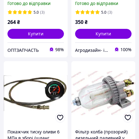
Готово до відправки
Готово до відправки
(СМД-14...31)
5.0
(3)
5.0
(3)
264
₴
350
₴
Купити
Купити
98%
100%
ОПТЗАПЧАСТЬ
Агродизайн- інтернет-магазин запчастин до тракторів
Покажчик тиску оливи 6
Фільтр колба (прозорий)
МПа в зборі (шланг,
дизельний паливний у