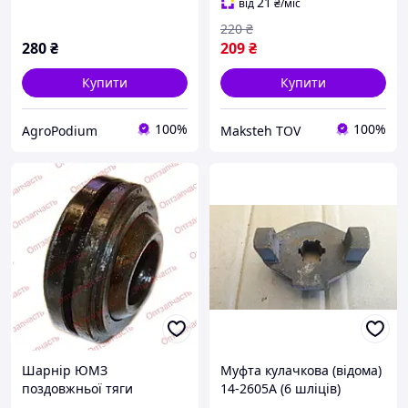
21
від
₴
/міс
220
₴
280
₴
209
₴
Купити
Купити
100%
100%
AgroPodium
Maksteh TOV
Шарнір ЮМЗ
Муфта кулачкова (відома)
поздовжньої тяги
14-2605А (6 шліців)
навішування
приводу НШ-10,