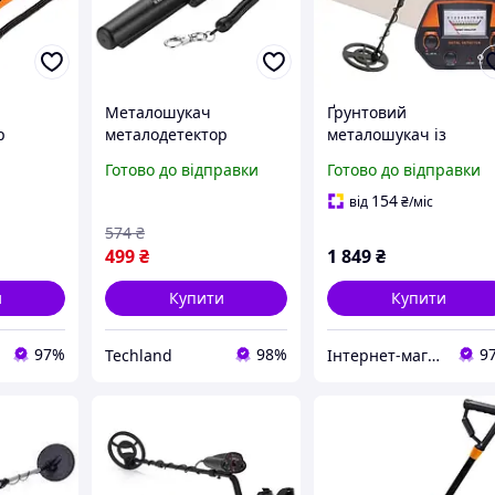
Металошукач
Ґрунтовий
р
металодетектор
металошукач із
 високою
пінпоінтер
високою чутливістю
Готово до відправки
Готово до відправки
dasan
портативний, IP66, GP-
GTX5030 LCD-екран д
шукач з
Pointer, висока
1 метра (без
154
від
₴
/міс
чутливість,
акумулятора)
574
₴
700)
ударостійкий корпус
499
₴
1 849
₴
и
Купити
Купити
97%
98%
9
Techland
Інтернет-магазин Ітакшоп