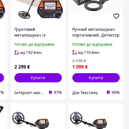
Ґрунтовий
Ручний металошукач
металошукач із
портативний, Детектор
високою чутливістю
металу з регулюванням
Готово до відправки
Готово до відправки
о
GTX5030 LCD-екран до
чутливості для охорони
1 метра (з
та огляду
192
110
від
₴
/міс
від
₴
/міс
акумуляторами)
2 198
₴
2 299
₴
1 099
₴
Купити
Купити
7%
97%
90%
Інтернет-магазин Ітакшоп
Дім Текстиль