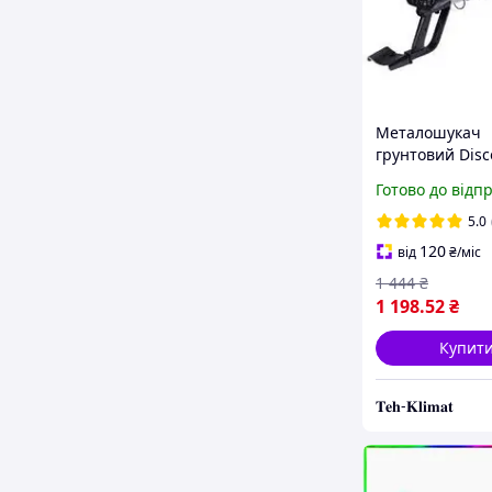
Металошукач
грунтовий Disc
MD-403 (дискри
Готово до відп
регулювання
чутливості, по
5.0
всих типів мет
120
від
₴
/міс
1 444
₴
1 198
.52
₴
Купит
𝐓𝐞𝐡-𝐊𝐥𝐢𝐦𝐚𝐭