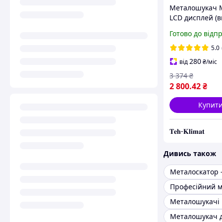
Металошукач 
LCD дисплей (в
чутливість)
Готово до відп
5.0
280
від
₴
/міс
3 374
₴
2 800
.42
₴
Купит
𝐓𝐞𝐡-𝐊𝐥𝐢𝐦𝐚𝐭
Дивись також
Металоскатор -