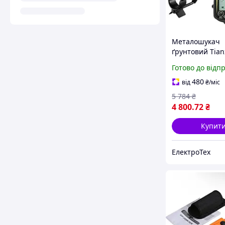
Металошукач
ґрунтовий Tia
TX850 котушка
Готово до відп
19.23kHz. + ба
(золотошукач, 
480
від
₴
/міс
чутливість)
5 784
₴
4 800
.72
₴
Купит
ЕлектроТех