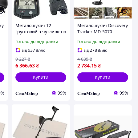
ry
Металошукач T2
Металошукач Discovery
ґрунтовий з чутливістю
Tracker MD-5070
13 кГц (покращена
портативний
Готово до відправки
Готово до відправки
версія 2026 року)
металошукач, швидка
чутливість
637
278
від
₴
/міс
від
₴
/міс
9 227
₴
4 035
₴
6 366
.63
₴
2 784
.15
₴
Купити
Купити
9%
99%
99%
𝐂𝐫𝐞𝐚𝐌S𝐡𝐨𝐩
𝐂𝐫𝐞𝐚𝐌S𝐡𝐨𝐩