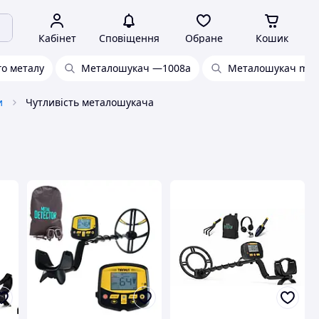
Кабінет
Сповіщення
Обране
Кошик
о металу
Металошукач —1008a
Металошукач md 3
и
Чутливість металошукача