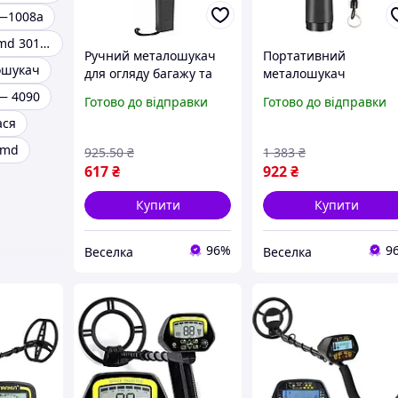
—1008a
Металошукач md 3010ii
Ручний металошукач
Портативний
ошукач
для огляду багажу та
металошукач
людей висока
пінпоїнтер із високо
— 4090
Готово до відправки
Готово до відправки
чутливість звукової та
чутливістю IP66 для
ася
вікиданнясигнал FLAME
пошуку металів у зем
та стінах FLAME
 md
925
.50
₴
1 383
₴
617
₴
922
₴
Купити
Купити
96%
9
Веселка
Веселка