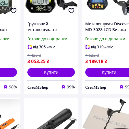
Грунтовий
Металошукач Discove
nxun
металошукач з
MD-3028 LCD Висока
високою чутливістю
чутливість, РК-
равки
Готово до відправки
Готово до відправки
тарейки
Velleman MG-32, 3 роки
дисплей!, Чорний
висока
гарантії!
305
319
від
₴
/міс
від
₴
/міс
4 425
₴
4 622
₴
3 053
.25
₴
3 189
.18
₴
и
Купити
Купити
98%
99%
9
𝐂𝐫𝐞𝐚𝐌S𝐡𝐨𝐩
𝐂𝐫𝐞𝐚𝐌S𝐡𝐨𝐩