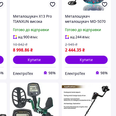
Металошукач X13 Pro
Металошукач
TIANXUN висока
металошукач MD-5070
ю
чутливість, котушка 13
портативний
Готово до відправки
Готово до відправки
кГц
металошукач, швидка
лі
чутливість
900
244
від
₴
/міс
від
₴
/міс
10 842
₴
2 945
₴
8 998
.86
₴
2 444
.35
₴
Купити
Купити
6%
98%
98%
ЕлектроТех
ЕлектроТех