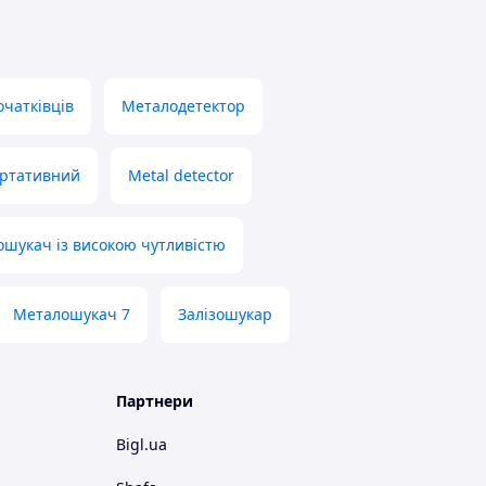
чатківців
Металодетектор
ртативний
Metal detector
шукач із високою чутливістю
Металошукач 7
Залізошукар
Партнери
Bigl.ua