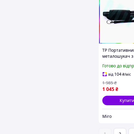
TP Портативни
металошукач з
високою чутли
Готово до відп
Miros Luxer дл
металевих пре
104
від
₴
/міс
Miro-ll
1 985
₴
1 045
₴
Купит
Miro
1
2