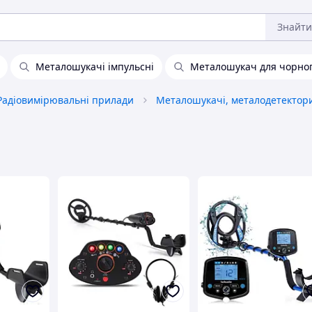
Знайти
Металошукачі імпульсні
Металошукач для чорног
Радіовимірювальні прилади
Металошукачі, металодетектор