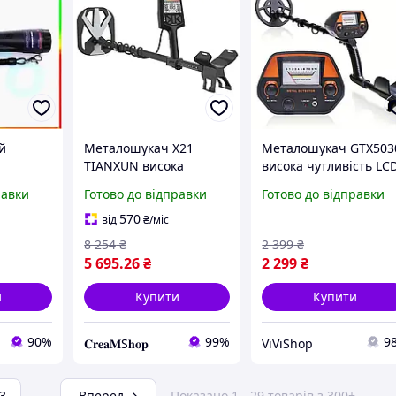
й
Металошукач X21
Металошукач GTX503
TIANXUN висока
висока чутливість LC
вістю
чутливість, котушка 13
екран виявлення
равки
Готово до відправки
Готово до відправки
я пошуку
кГц, Чорний
предметів до 1 метра
дметів
двома акумуляторами
570
від
₴
/міс
наборі
8 254
₴
2 399
₴
5 695
.26
₴
2 299
₴
и
Купити
Купити
90%
99%
9
𝐂𝐫𝐞𝐚𝐌S𝐡𝐨𝐩
ViViShop
3
...
Вперед
Показано 1 - 29 товарів з 300+