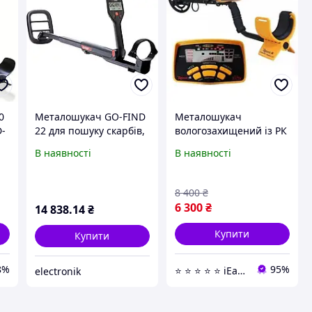
0
Металошукач GO-FIND
Металошукач
D-
22 для пошуку скарбів,
вологозахищений із РК
1 кг, 2 режими пошуку,
дисплеєм
В наявності
В наявності
 з
3 рівні чутливості,
настроювання
 в
захисні оболонки, для
чутливості,
всієї родини
металодекектор
8 400
₴
6 300
₴
14 838
.14
₴
Купити
Купити
8%
95%
⭐ ⭐ ⭐ ⭐ ⭐ iEasyShop
electronik