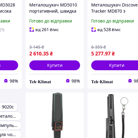
MD3028
Металошукач MD5010
Металошукач Discove
исока
портативний, швидка
Tracker MD870 з
чутливість
високою чутливістю 
равки
Готово до відправки
Готово до відправки
батарейки
261
528
(1)
від
₴
/міс
від
₴
/міс
3 145
₴
6 359
₴
2 610
.35
₴
5 277
.97
₴
и
Купити
Купити
98%
98%
9
𝐓𝐞𝐡-𝐊𝐥𝐢𝐦𝐚𝐭
𝐓𝐞𝐡-𝐊𝐥𝐢𝐦𝐚𝐭
 9020c
Професійний металошукач
Металошукачі імпульсні
Металошукач для чорного металу