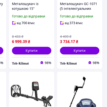
ry
Металошукач із
Металошукач GC-1071
котушкою 15"
(5 інтелектуальних
+
DISCOVER Pro висока
режимів роботи,
Готово до відправки
Готово до відправки
чутливість + батарейки
режим пінпоїнтера,
висока чутливість)
700
373
від
₴
/міс
від
₴
/міс
8 433
₴
4 499
₴
6 999
.39
₴
3 734
.17
₴
Купити
Купити
8%
98%
98%
𝐓𝐞𝐡-𝐊𝐥𝐢𝐦𝐚𝐭
𝐓𝐞𝐡-𝐊𝐥𝐢𝐦𝐚𝐭