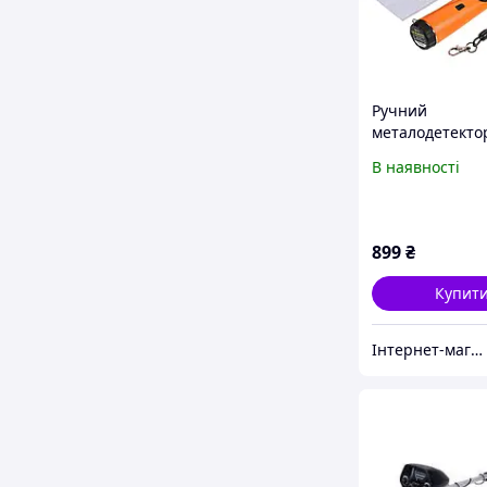
Ручний
металодетекто
(пінпоінтер) з
В наявності
чутливістю Bo
ручний метало
підсвіткою та
вібрацією (MD-
899
₴
Купит
Інтернет-магазин "4buy"