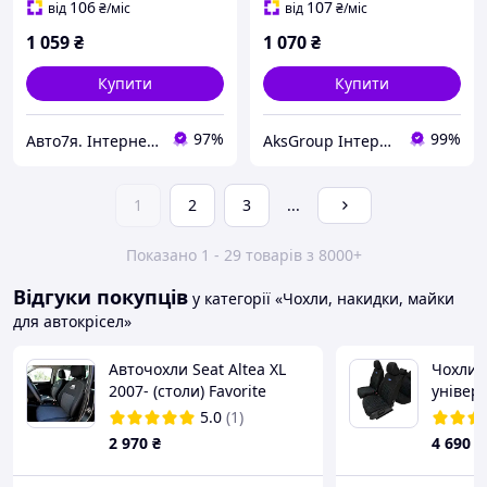
106
107
від
₴
/міс
від
₴
/міс
1 059
₴
1 070
₴
Купити
Купити
97%
99%
Авто7я. Інтернет-магазин автотоварів avto7ya.com.ua
AksGroup Інтернет-магазин автотоварів aksgroup.com.ua
1
2
3
...
Показано 1 - 29 товарів з 8000+
Відгуки покупців
у категорії «Чохли, накидки, майки
для автокрісел»
Авточохли Seat Altea XL
Чохли 
2007- (столи) Favorite
універс
Модель
5.0
(1)
Фокус
2 970
₴
4 690
₴