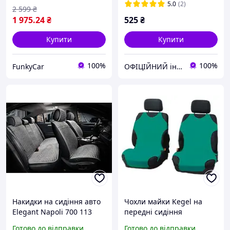
обшивкою на передні та
5.0
(2)
2 599
₴
задні крісла
1 975
.24
₴
525
₴
Купити
Купити
100%
100%
FunkyCar
ОФІЦІЙНИЙ інтернет-магазин "KEGEL 24" від офіційного імпортера товарів KEGEL-BŁAŻUSIAK в Україну.
Накидки на сидіння авто
Чохли майки Kegel на
Elegant Napoli 700 113
передні сидіння
(комплект сірий)
автомобіля зелені 5-1066-
Готово до відправки
Готово до відправки