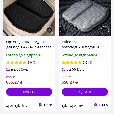
Ортопедична подушка
Універсальні
для водія 47×47 см гелева
ортопедичні подушки
універсальна подушка під
47см х 47см на
Готово до відправки
Готово до відправки
попу для сидіння в авто
автомобільне сидіння для
та офісі
водія автомобіля для
5.0
(5)
5.0
(3)
офісного стільця темно-
66
66
від
₴
/міс
від
₴
/міс
сірі
899
₴
899
₴
656
.27
₴
656
.27
₴
Купити
Купити
100%
100%
zybi_zyb_lviv
zybi_zyb_lviv