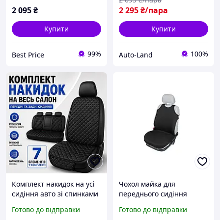
2 095
₴
2 295
₴/пара
Купити
Купити
99%
100%
Best Price
Auto-Land
Комплект накидок на усі
Чохол майка для
сидіння авто зі спинками
переднього сидіння
накидки універсальні
Singlet чорна,1 шт. Kegel-
Готово до відправки
Готово до відправки
чорні з чорною
Błażusiak