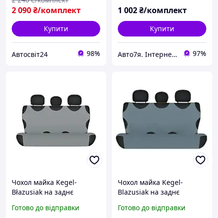
2 090
₴/комплект
1 002
₴/комплект
Купити
Купити
98%
97%
Автосвіт24
Авто7я. Інтернет-магазин автотоварів avto7ya.com.ua
Чохол майка Kegel-
Чохол майка Kegel-
Błazusiak на заднє
Blazusiak на заднє
сидіння автомобіля сіра
сидіння автомобіля сіра
Готово до відправки
Готово до відправки
5-1097-253-3020
5-1097-253-3020