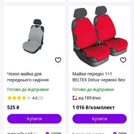
Чохол майка для
Майки передні 1+1
переднього сидіння
BELTEX Delux червоні без
Singlet сіра,1 шт. Kegel-
підголівників
Готово до відправки
Готово до відправки
Błażusiak
169
4.0
(1)
від
₴
/міс
525
₴
1 016
₴/комплект
Купити
Купити
100%
98%