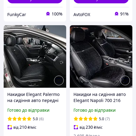
100%
91%
FunkyCar
AvtoFOX
Накидки Elegant Palermo
Накидки на сидіння авто
на сидіння авто передні
Elegant Napoli 700 216
чорні Maxi EL 700 206
(передні чорні)
Готово до відправки
Готово до відправки
5.0
(6)
5.0
(7)
210
230
від
₴
/міс
від
₴
/міс
2 695
₴/пара