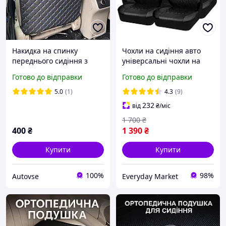
Накидка на спинку
Чохли на сидіння авто
переднього сидіння з
універсальні чохли на
перфорованої екошкіри,
передні сидіння та на
Готово до відправки
Готово до відправки
Чорні з синім рядком
задні сидіння
(заокруглена, без
5.0
(1)
4.3
(9)
кармана)
232
від
₴
/міс
1 700
₴
400
₴
1 390
₴
Купити
Купити
100%
98%
Autovse
Everyday Market