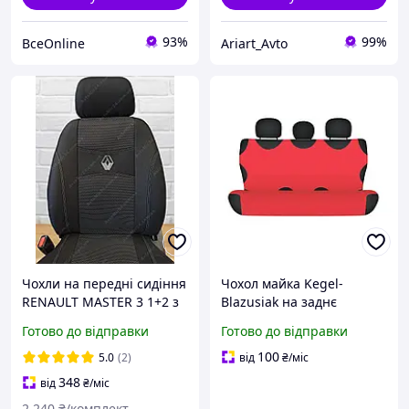
93%
99%
ВсеOnline
Ariart_Avto
Чохли на передні сидіння
Чохол майка Kegel-
RENAULT MASTER 3 1+2 з
Blazusiak на заднє
2010- авто чохли Рено
сидіння автомобіля
Готово до відправки
Готово до відправки
МАСТЕР (пассажир сид
червона 5-1097-253-4060
роздільне)
100
5.0
(2)
від
₴
/міс
348
від
₴
/міс
2 240
₴/комплект