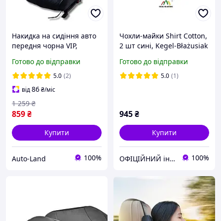
Накидка на сидіння авто
Чохли-майки Shirt Cotton,
передня чорна VIP,
2 шт сині, Kegel-Błażusiak
накидка алькантара
комплект
Готово до відправки
Готово до відправки
універсальна
5.0
(2)
5.0
(1)
86
від
₴
/міс
1 259
₴
859
₴
945
₴
Купити
Купити
100%
100%
Auto-Land
ОФІЦІЙНИЙ інтернет-магазин "KEGEL 24" від офіційного імпортера товарів KEGEL-BŁAŻUSIAK в Україну.