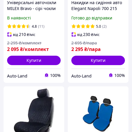
Універсальні авточохли
Накидки на сидіння авто
MILEX Bravo - сірі чохли
Elegant Napoli 700 215
на сидіння автомобіля
(передні коричневі)
В наявності
Готово до відправки
4.8
(11)
5.0
(2)
210
230
від
₴
/міс
від
₴
/міс
2 295
₴/комплект
2 695
₴/пара
2 095
₴/комплект
2 295
₴/пара
Купити
Купити
100%
100%
Auto-Land
Auto-Land