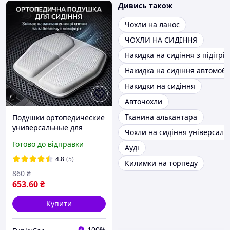
Дивись також
Чохли на ланос
ЧОХЛИ НА СИДІННЯ
Накидка на сидіння з підігрі
Накидка на сидіння автомобі
Накидки на сидіння
Авточохли
Тканина алькантара
Подушки ортопедические
универсальные для
Чохли на сидіння універсаль
сидения на офисное
Готово до відправки
Ауді
кресло подушка под попу
в авто 47см*47см для
4.8
(5)
Килимки на торпеду
водителя от геморроя
860
₴
653
.60
₴
Купити
100%