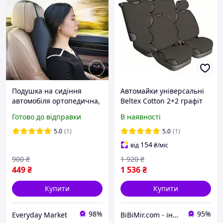
Подушка на сидіння
Автомайки універсальні
автомобіля ортопедична,
Beltex Cotton 2+2 графіт
адаптується до вигинів
без підголівників
Готово до відправки
В наявності
тіла М 29 х 23 х 6.5 см
(BX13510)
5.0
(1)
5.0
(1)
154
від
₴
/міс
900
₴
1 920
₴
449
₴
1 536
₴
Купити
Купити
98%
95%
Everyday Market
BiBiMir.com - інтернет-магазин автоаксесуарів