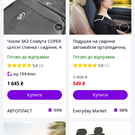
Чохли ЗАЗ Славута COPER
Подушка на сидіння
цілісні спинка і сидіння, 4
автомобіля ортопедична,
підголовники
адаптується до вигинів
Готово до відправки
Готово до відправки
тіла L 33 х 27 х 10 см
5.0
(2)
5.0
(1)
164
від
₴
/міс
1 000
₴
1 645
₴
549
₴
Купити
Купити
99%
98%
АВТОПЛАСТ
Everyday Market