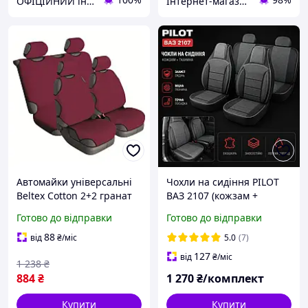
ОФІЦІЙНИЙ інтернет-магазин "KEGEL 24" від офіційного імпортера товарів KEGEL-BŁAŻUSIAK в Україну.
Інтернет-магазин "Запчастини до авто і не тільки"
Автомайки універсальні
Чохли на сидіння PILOT
Beltex Cotton 2+2 гранат
ВАЗ 2107 (кожзам +
без підголівників
тканина) темно-сірі
Готово до відправки
Готово до відправки
(BX13410)
88
від
₴
/міс
5.0
(7)
127
від
₴
/міс
1 238
₴
884
₴
1 270
₴/комплект
Купити
Купити