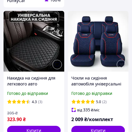
FunkyCar
Накидка на сидіння для
Чохли на сидіння
легкового авто
автомобіля універсальні
універсальна захисна
Milex Classic темно-сині,
Готово до відправки
Готово до відправки
накидка автомобільна
повний комплект
майка на сидіння чорна з
4.3
(3)
5.0
(2)
чорною обшивкою
335
від
₴
/міс
395
₴
323
.90
₴
2 009
₴/комплект
Купити
Купити