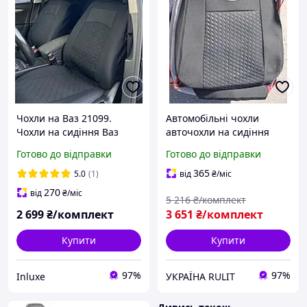
Чохли на Ваз 21099.
Автомобільні чохли
Чохли на сидіння Ваз
авточохли на сидіння
21099 LUX
LADA 2107 SD 82- Favorite
Готово до відправки
Готово до відправки
чорні Лада 2107 3
365
5.0
(1)
від
₴
/міс
270
від
₴
/міс
5 216
₴/комплект
2 699
₴/комплект
3 651
₴/комплект
Купити
Купити
97%
97%
Inluxe
УКРАЇНА RULIT