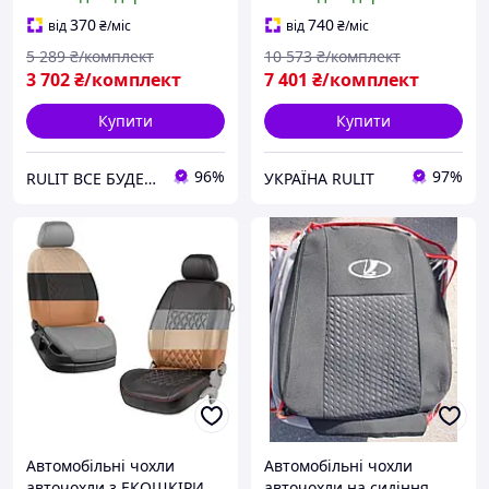
чорні Лада 2110
Favorite Лада 2110 3
370
740
від
₴
/міс
від
₴
/міс
5 289
₴/комплект
10 573
₴/комплект
3 702
₴/комплект
7 401
₴/комплект
Купити
Купити
96%
97%
RULIT ВСЕ БУДЕ УКРАЇНА!!!
УКРАЇНА RULIT
Автомобільні чохли
Автомобільні чохли
авточохли з ЕКОШКІРИ
авточохли на сидіння