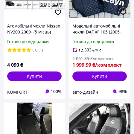
Атомобільні чохли Nissan
Модельні автомобільні
NV200 2009- (5 місць)
чохли DAF XF 105 (2005-
Favorite
2012) (1+1) (висока
Готово до відправки
Готово до відправки
спинка) (синя строчка та
логотип)
333
5.0
(1)
від
₴
/міс
2 061
.85
₴/комплект
4 090
₴
1 999
.99
₴/комплект
Купити
Купити
100%
98%
KOMFORT
авто-дизайн