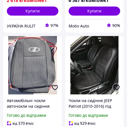
2 618
₴/комплект
6 587
₴/комплект
Купити
Купити
97%
90%
УКРАЇНА RULIT
Motiv Auto
Автомобільні чохли
Чохли на сидіння JEEP
авточохли на сидіння
Patriot (2010-2016) під
LADA 2110 95- Favorite
модель еко-шкіра +
Готово до відправки
Готово до відправки
чорні Лада 2110 2
алькантара комплект
370
929
від
₴
/міс
від
₴
/міс