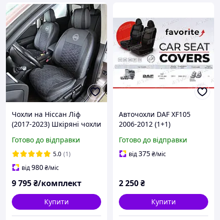
Чохли на Ніссан Ліф
Авточохли DAF XF105
(2017-2023) Шкіряні чохли
2006-2012 (1+1)
для NISSAN Leaf LUX
(пасажирський
Готово до відправки
Готово до відправки
підлокітник) Favorite
375
5.0
(1)
від
₴
/міс
980
від
₴
/міс
9 795
₴/комплект
2 250
₴
Купити
Купити