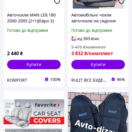
Авточохли MAN LE8.180
Автомобільні чохли
2000-2005 (2+1)(Eвро 3)
авточохли на сидіння
Favorite
LADA 2112 2111 99-
Готово до відправки
Готово до відправки
Favorite чорні Лада 2112 2
383
від
₴
/міс
5 475
₴/комплект
2 440
₴
3 832
₴/комплект
Купити
Купити
100%
96%
KOMFORT
RULIT ВСЕ БУДЕ УКРАЇНА!!!