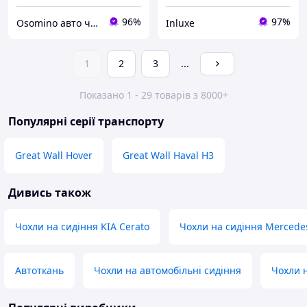
96%
97%
Osomino авто чохли
Inluxe
1
2
3
...
Показано 1 - 29 товарів з 8000+
Популярні серії транспорту
Great Wall Hover
Great Wall Haval H3
Дивись також
Чохли на сидіння KIA Cerato
Чохли на сидіння Mercedes
Автоткань
Чохли на автомобільні сидіння
Чохли н