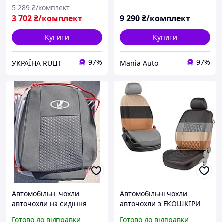
5 289
₴/комплект
3 702
₴/комплект
9 290
₴/комплект
Купити
Купити
97%
97%
УКРАЇНА RULIT
Mania Auto
Автомобільні чохли
Автомобільні чохли
авточохли на сидіння
авточохли з ЕКОШКІРИ
LADA 2110 95- Favorite
на сидіння LADA 2110 95-
Готово до відправки
Готово до відправки