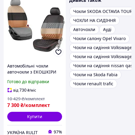
Дивись також
Чохли SKODA OCTAVIA TOUR
ЧОХЛИ НА СИДІННЯ
Авточохли
Ауді
Чохли салону Opel Vivaro
Чохли на сидіння Volkswagen
Чохли на сидіння Volkswagen
Чохли на сидіння nissan qas
Автомобільні чохли
авточохли з ЕКОШКІРИ
Чохли на Skoda Fabia
на сидіння LADA 2107 SD
Готово до відправки
Чохли renault trafic
82- Favorite Лада 2107 3
730
від
₴
/міс
10 429
₴/комплект
7 300
₴/комплект
Купити
97%
УКРАЇНА RULIT