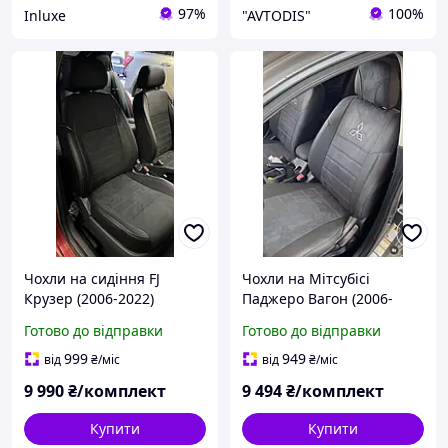
97%
100%
Inluxe
"AVTODIS"
Чохли на сидіння FJ
Чохли на Мітсубісі
Крузер (2006-2022)
Паджеро Вагон (2006-
TOYOTA FJ Cruiser єко-
2021) Шкіряні чохли для
Готово до відправки
Готово до відправки
шкіра і антара oso
MITSUBISHI Pajero Wagon
LUX
999
949
від
₴
/міс
від
₴
/міс
9 990
₴/комплект
9 494
₴/комплект
Купити
Купити