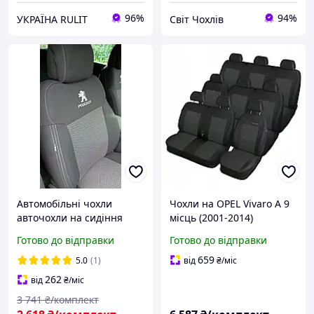
96%
94%
УКРАЇНА RULIT
Світ Чохлів
Автомобільні чохли
Чохли на OPEL Vivaro A 9
авточохли на сидіння
місць (2001-2014)
Peugeot Expert 1+1 07-
Оригінальний пасажир
Готово до відправки
Готово до відправки
Favorite чорні Пежо
Опель Віваро
Експерт 3
659
5.0
(1)
від
₴
/міс
262
від
₴
/міс
3 741
₴/комплект