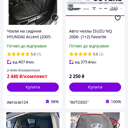
Чохли на сидіння
Авто чехлы ISUZU NQ
HYUNDAI Accent (2005-
2006- (1+2) Favorite
2010) модельні еко-шкіра
Готово до відправки
Готово до відправки
+ алькантара на весь
салон
5.0
(5)
5.0
(2)
407
375
від
₴
/міс
від
₴
/міс
2 640
₴/комплект
2 440
₴/комплект
2 250
₴
Купити
Купити
98%
100%
Автосвіт24
"AVTODIS"