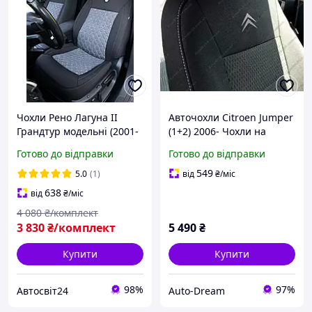
Чохли Рено Лагуна II
Авточохли Citroen Jumper
Грандтур модельні (2001-
(1+2) 2006- Чохли на
2007) Чохли на сидіння
сидіння Сітроен Джампер
Готово до відправки
Готово до відправки
RENAULT Laguna II
Grandtour
549
5.0
(1)
від
₴
/міс
638
від
₴
/міс
4 080
₴/комплект
3 830
₴/комплект
5 490
₴
Купити
Купити
98%
97%
Автосвіт24
Auto-Dream