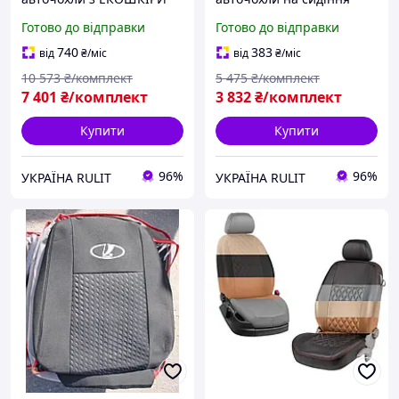
на сидіння LADA 2110 95-
LADA 2112 2111 99-
Готово до відправки
Готово до відправки
Favorite Лада 2110 2
Favorite чорні Лада 2112 2
740
383
від
₴
/міс
від
₴
/міс
10 573
₴/комплект
5 475
₴/комплект
7 401
₴/комплект
3 832
₴/комплект
Купити
Купити
96%
96%
УКРАЇНА RULIT
УКРАЇНА RULIT