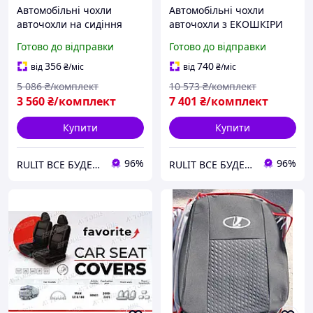
Автомобільні чохли
Автомобільні чохли
авточохли на сидіння
авточохли з ЕКОШКІРИ
Lada 2115 2108 2109 2114
на сидіння LADA 2110 95-
Готово до відправки
Готово до відправки
99- Favorite чорні Лада
Favorite Лада 2110
2115 3
356
740
від
₴
/міс
від
₴
/міс
5 086
₴/комплект
10 573
₴/комплект
3 560
₴/комплект
7 401
₴/комплект
Купити
Купити
96%
96%
RULIT ВСЕ БУДЕ УКРАЇНА!!!
RULIT ВСЕ БУДЕ УКРАЇНА!!!