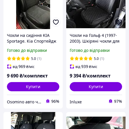
Чохли на сидіння KIA
Чохли на Гольф 4 (1997-
Sportage. Кіа Спортейдж
2003). Шкіряні чохли для
(2015-2023) єко-шкіра і
VW Golf 4 LUX
Готово до відправки
Готово до відправки
антара oso
5.0
(1)
5.0
(1)
969
939
від
₴
/міс
від
₴
/міс
9 690
₴/комплект
9 394
₴/комплект
Купити
Купити
96%
97%
Osomino авто чохли
Inluxe