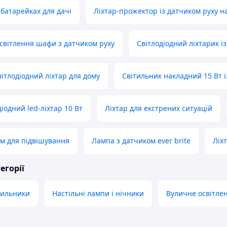
 батарейках для дачі
Ліхтар-прожектор із датчиком руху н
освітлення шафи з датчиком руху
Світлодіодний ліхтарик і
ітлодіодний ліхтар для дому
Світильник накладний 15 Вт і
іодний led-ліхтар 10 Вт
Ліхтар для екстрених ситуацій
ом для підвішування
Лампа з датчиком ever brite
Ліх
егорії
тильники
Настільні лампи і нічники
Вуличне освітле