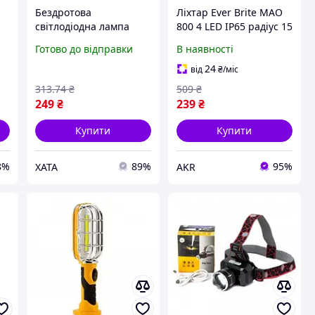
Бездротова
Ліхтар Ever Brite MAO
світлодіодна лампа
800 4 LED IP65 радіус 15
SUNROZ Handy Brite
м akr
Готово до відправки
В наявності
ліхтар магнітний
гн
освітлювач Новинка
24
від
₴
/міс
Xata
313
.74
₴
509
₴
249
₴
239
₴
Купити
Купити
8%
89%
95%
XATA
AKR