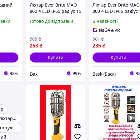
іодний
Ліхтар Ever Brite MAO
Ліхтар Ever Brite MAO
800 4 LED IP65 радіус 15
800 4 LED IP65 радіус 
м tre
м bas
равки
Готово до відправки
В наявності
24
від
₴
/міс
505
₴
501
₴
253
₴
235
₴
и
Купити
Купити
98%
99%
9
Dax
Bask (Баск)
ар
Світлодіодний ліхтарик акумуляторний ліхтар
Ліхтар ручний потужний
ний