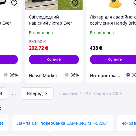
Світлодіодний
Ліхтар для аварійног
р Ever
навісний ліхтар Ever
освітлення Handy Bri
ій
Brite на сонячній
M680H5880
В наявності
В наявності
иком
батареї з датчиком
руху! Знижка
289
.60
₴
202
.72
₴
438
₴
и
Купити
Купити
86%
86%
9
House Market
Инте​рнет​-кат​алог ск​​идок "BAGSPACE"
3
...
Вперед
Показано 1 - 29 товарів з 100+
ж
te
Лампа 6в1 повербанка CAMPING MH-5800T
Яскрав