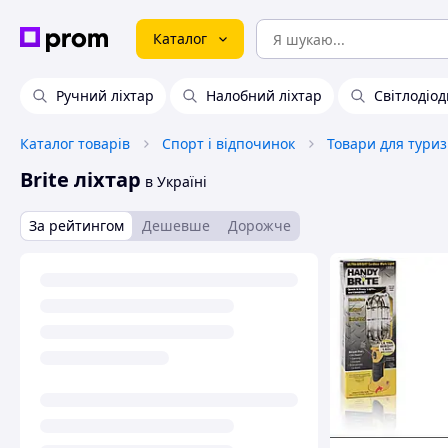
Каталог
Ручний ліхтар
Налобний ліхтар
Світлодіо
Каталог товарів
Спорт і відпочинок
Товари для тури
Brite ліхтар
в Україні
За рейтингом
Дешевше
Дорожче