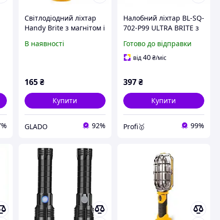
Світлодіодний ліхтар
Налобний ліхтар BL-SQ-
Handy Brite з магнітом і
702-P99 ULTRA BRITE з
гачком, компактний
micro USB-зарядкою.
В наявності
Готово до відправки
(at4). a 3082
40
від
₴
/міс
165
₴
397
₴
Купити
Купити
7%
92%
99%
GLADO
Profi🥇