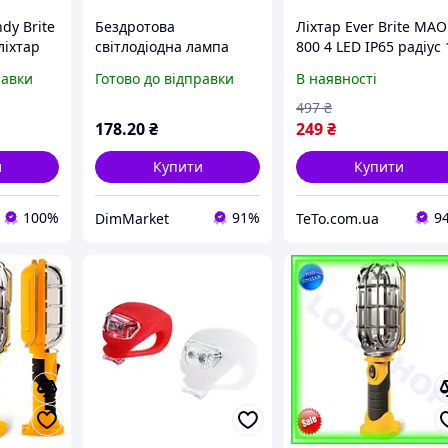
dy Brite
Бездротова
Ліхтар Ever Brite MAO
ліхтар
світлодіодна лампа
800 4 LED IP65 радіус 
SUNROZ Handy Brite
м tet
равки
Готово до відправки
В наявності
ліхтар із магнітною
основою 10W
497
₴
178
.20
₴
249
₴
и
Купити
Купити
100%
91%
9
DimMarket
TeTo.com.ua