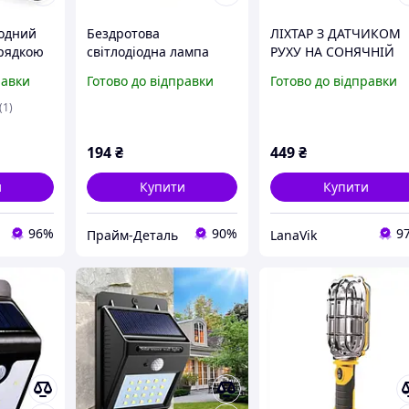
іодний
Бездротова
ЛІХТАР З ДАТЧИКОМ
арядкою
світлодіодна лампа
РУХУ НА СОНЯЧНІЙ
A BRITE,
SUNROZ Handy Brite
БАТАРЕЇ EVER BRITE
равки
Готово до відправки
Готово до відправки
ліхтар з магнітною
MAO 800
основою 10W від
(1)
33cows
194
₴
449
₴
и
Купити
Купити
96%
90%
9
Прайм-Деталь
LanaVik