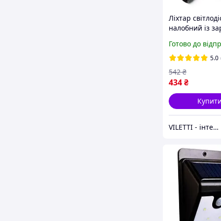
Ліхтар світлод
налобний із з
micro USB ULTR
Готово до відп
2x18650, zoom
5.0
542
₴
434
₴
Купит
VILETTI - інтернет-магазин товарів для дому