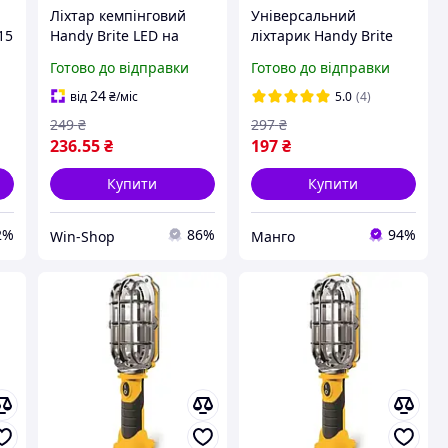
Ліхтар кемпінговий
Універсальний
15
Handy Brite LED на
ліхтарик Handy Brite
акумуляторі яскравий
аварійний ліхтар із
Готово до відправки
Готово до відправки
магнітом і гачком
24
від
₴
/міс
5.0
(4)
249
₴
297
₴
236
.55
₴
197
₴
Купити
Купити
2%
86%
94%
Win-Shop
Манго