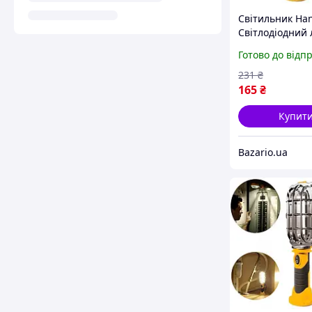
Світильник Han
Світлодіодний 
Ave
Готово до відп
231
₴
165
₴
Купит
Bazario.ua