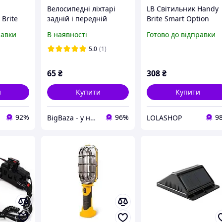
Велосипедні ліхтарі
LB Світильник Handy
 Brite
задній і передній
Brite Smart Option
ар із
габаритний маячoк
світлодіодний ліхтар
равки
В наявності
Готово до відправки
ком
HJ008-2 Ultra brite 2 шт
для дому та вулиці
(червоний і білий)
потужний ліхтар з ма
5.0
(1)
SIM-4K9
65
₴
308
₴
и
Купити
Купити
92%
96%
9
BigBaza - у нас найкращі ціни!
LOLASHOP