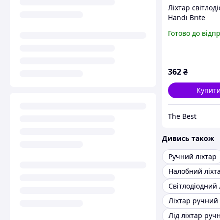
Ліхтар світлод
Handi Brite
Готово до відп
362
₴
Купит
The Best
Дивись також
Ручний ліхтар
Налобний ліхт
Лід ліхтар руч