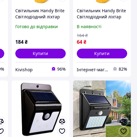
Світильник Handy Brite
Світильник Handy Brite
Світлодіодний ліхтар
Світлодіодний ліхтар
Готово до відправки
В наявності
164
₴
184
₴
64
₴
Купити
Купити
0%
96%
82%
Kivishop
Інтернет-магазин Промчик