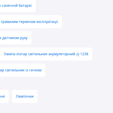
а сонячній батареї
з тривалим терміном експлуатації
з датчиком руху
Лампа-ліхтар світильник акумуляторний zj-1258
тар світильник із гачком
ння
Лампочки