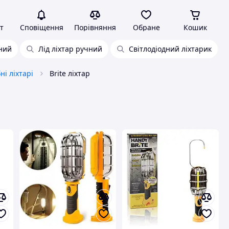
т
Сповіщення
Порівняння
Обране
Кошик
ний
Лід ліхтар ручний
Світлодіодний ліхтарик
ні ліхтарі
Brite ліхтар