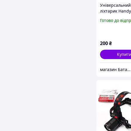
Універсальний
ліхтарик Handy
аварійний ліхт
Готово до відп
магнітом і гач
200
₴
Купит
магазин Батарейка