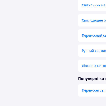
Світильник на
Світлодіодне 
Переносний св
Ручний світлод
Ліхтар із гачк
Популярні кат
Переносні сві