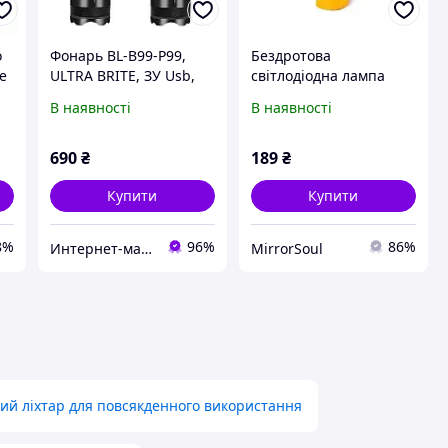
о
Фонарь BL-B99-P99,
Бездротова
te
ULTRA BRITE, ЗУ Usb,
світлодіодна лампа
1х18650, zoom
SUNROZ Handy Brite
В наявності
В наявності
ліхтар із магнітною
основою 10W
690
₴
189
₴
Купити
Купити
8%
96%
86%
Интернет-магазин "Radio82"
MirrorSoul
ий ліхтар для повсякденного використання