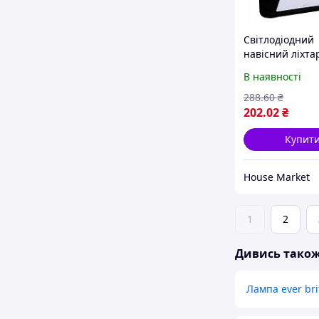
Світлодіодний
навісний ліхта
Brite на сонячн
В наявності
батареї з датч
руху! Знижка
288
.60
₴
202
.02
₴
Купит
House Market
1
2
Дивись тако
Лампа ever bri