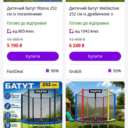
Дитячий батут fitonix 252
Дитячий батут WellActive
см із посиленими
252 см із драбинкою з
опорами із захисною
посиленими опорами
Готово до відправки
Готово до відправки
сіткою та замком, батути
батут із сіткою та замком
252 см вуличні для
батути вуличні із
865
1042
від
₴
/міс
від
₴
/міс
підлітків
захисною сіткою
10 380
₴
12 498
₴
5 190
₴
6 249
₴
Купити
Купити
90%
93%
FastDeal
GrabIt