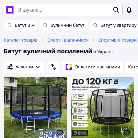
Батут 3 м
Вуличний батут
Батут у квартиру
Каталог товарів
Спорт і відпочинок
Спортивні товари
Батут вуличний посилений
в Україні
Фільтри
Оплатити частинами
Кате