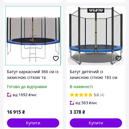
Батут каркасний 366 см із
Батут дитячий із
захисною сіткою та
захисною сіткою 183 см
сходами посилений
Atleto + рукавиці у
Готово до відправки
В наявності
вуличний для дітей та
подарунок / Батути для
фітнесу до 180 кг MS
дітей для ігор на вулиці
1692
від
₴
/міс
5.0
(4)
563
від
₴
/міс
16 915
₴
3 378
₴
Купити
Купити