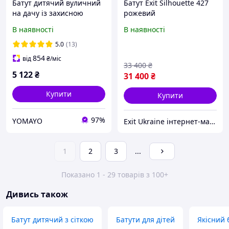
Батут дитячий вуличний
Батут Exit Silhouette 427
на дачу із захисною
рожевий
сіткою і драбиною 312 см
В наявності
В наявності
Atleto + рукавиці у
подарунок
5.0
(13)
854
від
₴
/міс
33 400
₴
5 122
₴
31 400
₴
Купити
Купити
97%
YOMAYO
Exit Ukraine інтернет-магазин
1
2
3
...
Показано 1 - 29 товарів з 100+
Дивись також
Батут дитячий з сіткою
Батути для дітей
Якісний 