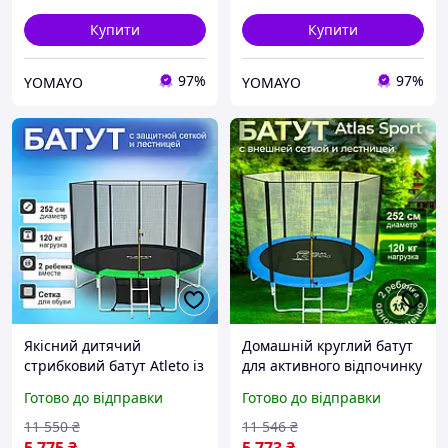
Купити
Купити
97%
97%
YOMAYO
YOMAYO
Якісний дитячий
Домашній круглий батут
стрибковий батут Atleto із
для активного відпочинку
зовнішньою щільно
з захисним огорожею на
Готово до відправки
Готово до відправки
сплетеною сіткою для
оцинкованих пружинах
малюків від падінь і
для домашнього
11 550
₴
11 546
₴
травм для дому та вулиці
використання в саду