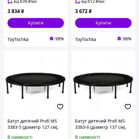
639
612
від
₴
/міс
від
₴
/міс
3 834
₴
3 672
₴
Купити
Купити
98%
98%
ToyTochka
ToyTochka
Батут дитячий Profi MS
Батут дитячий Profi MS-
3383-5 (діаметр 127 см),
3383-6 (діаметр 137 см),
навантаження до 100 кг
навантаження до 100 кг
В наявності
В наявності