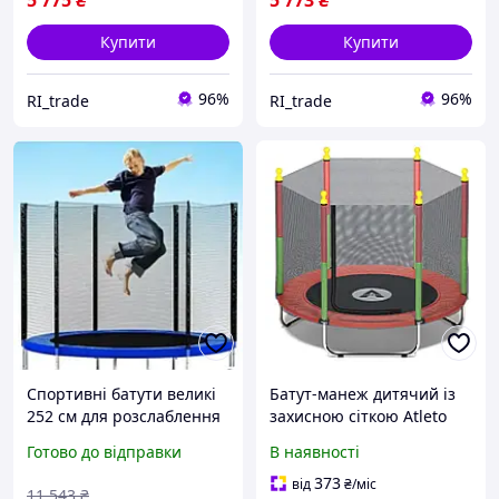
5 775
₴
5 773
₴
Купити
Купити
96%
96%
RI_trade
RI_trade
Спортивні батути великі
Батут-манеж дитячий із
252 см для розслаблення
захисною сіткою Atleto
та поліпшення
160 см червоний KRB10 /
Готово до відправки
В наявності
самопочуття дорослих із
Батути для дому та вулиці
вбудованими дверцятами
373
від
₴
/міс
11 543
₴