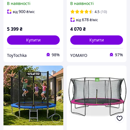
В наявності
В наявності
навантаження до 80 кг
вуличний спортивний
252 см Atleto синій
900
від
₴
/міс
4.5
(10)
678
від
₴
/міс
5 399
₴
4 070
₴
Купити
Купити
98%
97%
ToyTochka
YOMAYO