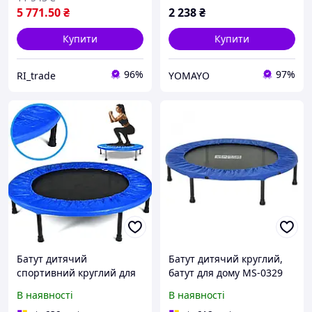
на блискавці
5 771
.50
₴
2 238
₴
Купити
Купити
96%
97%
RI_trade
YOMAYO
Батут дитячий
Батут дитячий круглий,
спортивний круглий для
батут для дому MS-0329
фітнесу 114 см MS-0329-4,
(діаметр 122 см),
В наявності
В наявності
навантаження до 100 кг
навантаження до 100 кг