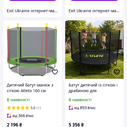
Exit Ukraine інтернет-магазин
Exit Ukraine інтернет-магазин
Дитячий батут-манеж з
Батут дитячий із сіткою і
сіткою Atleto 160 см
драбиною для
зелений KRB10 / Батут
приватного будинку 312
В наявності
В наявності
для дому, саду, дитячої
см Atleto Black + рукавиці
кімнати
у подарунок
893
5.0
(1)
від
₴
/міс
366
від
₴
/міс
2 196
₴
5 356
₴