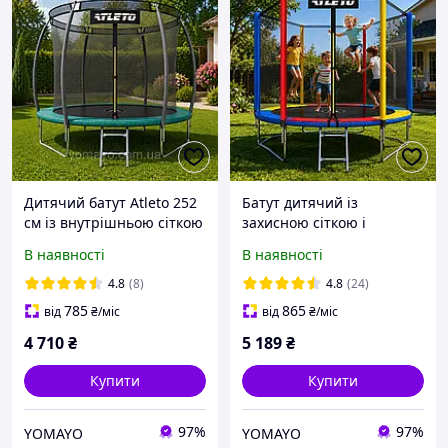
Дитячий батут Atleto 252
Батут дитячий із
см із внутрішньою сіткою
захисною сіткою і
і сходами зелений / Батут
драбиною 312 см Atleto
В наявності
В наявності
для дому, саду + рукавиці
multikolor + рукавиці у
в подарунок
подарунок
4.8
(8)
4.8
(24)
785
865
від
₴
/міс
від
₴
/міс
4 710
₴
5 189
₴
Купити
Купити
97%
97%
YOMAYO
YOMAYO