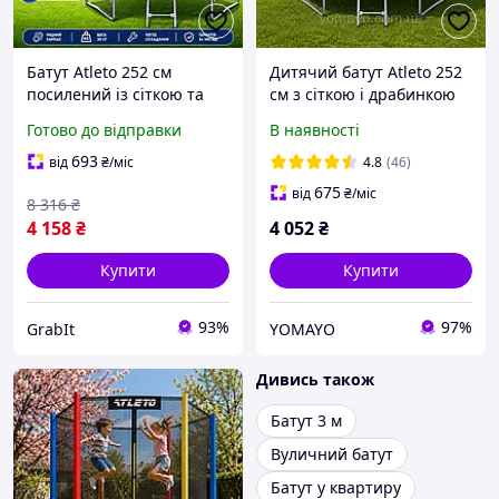
Батут Atleto 252 см
Дитячий батут Atleto 252
посилений із сіткою та
см з сіткою і драбинкою
драбиною для дитячого
multikolor / Батут для
Готово до відправки
В наявності
спортивного майданчика
дому, саду, дитячої
батути вуличні із
кімнати
693
від
₴
/міс
4.8
(46)
захисною сіткою
675
від
₴
/міс
8 316
₴
4 158
₴
4 052
₴
Купити
Купити
93%
97%
GrabIt
YOMAYO
Дивись також
Батут 3 м
Вуличний батут
Батут у квартиру