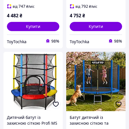
747
792
від
₴
/міс
від
₴
/міс
4 482
₴
4 752
₴
Купити
Купити
98%
98%
ToyTochka
ToyTochka
Дитячий батут із
Батут дитячий із
захисною сіткою Profi MS
захисною сіткою та
3229 (діаметр 140 см),
драбиною для стрибків