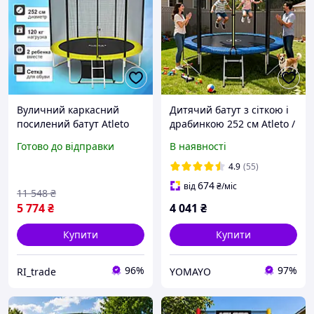
Вуличний каркасний
Дитячий батут з сіткою і
посилений батут Atleto
драбинкою 252 см Atleto /
252 см для дачі з
Батут для дітей для дому,
Готово до відправки
В наявності
посиленою сіткою та
саду та активного
сходами для стрибків
відпочинку
4.9
(55)
маленьких дітей і батьків
674
від
₴
/міс
11 548
₴
5 774
₴
4 041
₴
Купити
Купити
96%
97%
RI_trade
YOMAYO