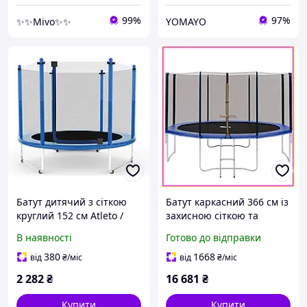
99%
97%
✨✨Mivo✨✨
YOMAYO
Батут дитячий з сіткою
Батут каркасний 366 см із
круглий 152 см Atleto /
захисною сіткою та
Батут для дітей
сходами для дітей та
В наявності
Готово до відправки
молодшого віку
дорослих до 180 кг.
380
1668
від
₴
/міс
від
₴
/міс
2 282
₴
16 681
₴
Купити
Купити