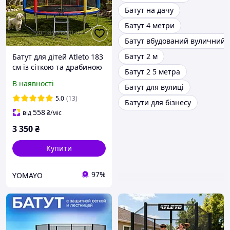
Батут на дачу
Батут 4 метри
Батут вбудований вуличний
Батут 2 м
Батут для дітей Atleto 183
см із сіткою та драбиною
Батут 2 5 метра
multikolor / Батути дитячі
В наявності
Батут для вулиці
спортивні
5.0
(13)
Батути для бізнесу
558
від
₴
/міс
3 350
₴
Купити
97%
YOMAYO