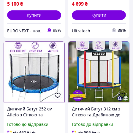
5 100
₴
4 699
₴
Купити
Купити
98%
88%
EURONEXT - нові товари для дому із Європи за найкращими цінами
Ultratech
Дитячий Батут 252 см
Дитячий Батут 312 см з
Atleto з Сіткою та
Сіткою та Драбиною до
Драбиною Розкладний
150 кг Atleto Multikolor
Готово до відправки
Готово до відправки
Батут на Пружинах Батут
Батут для Дітей для
для Дітей на Дачу для
Стрибків Батут на
460
595
від
₴
/міс
від
₴
/міс