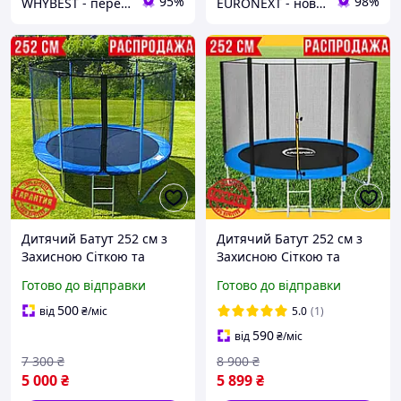
95%
98%
WHYBEST - перевірені товари за вигідними цінами
EURONEXT - нові товари для дому із Європи за найкращими цінами
Дитячий Батут 252 см з
Дитячий Батут 252 см з
Захисною Сіткою та
Захисною Сіткою та
Драбиною для Дітей,
Драбиною для Дітей
Готово до відправки
Готово до відправки
Спортивний Батут на
Спортивний Батут на
Пружинах на Дачу для
Пружинах на Дачу для
500
від
₴
/міс
5.0
(1)
Стрибків Atleto
Стрибків King Sport
590
від
₴
/міс
7 300
₴
8 900
₴
5 000
₴
5 899
₴