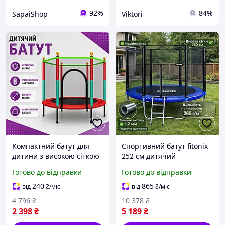
92%
84%
SapaiShop
Viktori
Компактний батут для
Спортивний батут fitonix
дитини з високою сіткою
252 см дитячий
безпеки та стійкими
гімнастичний для дітей і
Готово до відправки
Готово до відправки
опорами для ігор на дачі
підлітків на ніжках,
та біля будинку
батути для дачі із
240
865
від
₴
/міс
від
₴
/міс
захисною сіткою
4 796
₴
10 378
₴
2 398
₴
5 189
₴