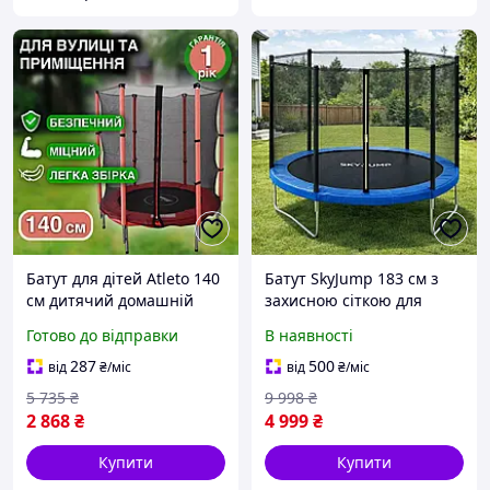
Батут для дітей Atleto 140
Батут SkyJump 183 см з
см дитячий домашній
захисною сіткою для
манеж із внутрішньою
дітей 6 футів дитячий
Готово до відправки
В наявності
сіткою кімнатний до 50 кг
батут на двір безпечний
на дачу вуличний
каркас міцний батут на
287
500
від
₴
/міс
від
₴
/міс
дачу для активного
5 735
₴
9 998
₴
2 868
₴
4 999
₴
Купити
Купити