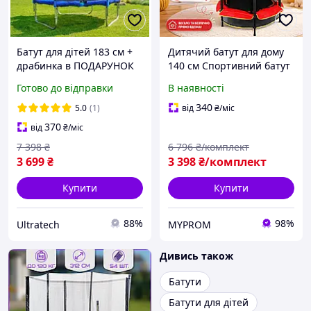
Батут для дітей 183 см +
Дитячий батут для дому
драбинка в ПОДАРУНОК
140 см Спортивний батут
батут на дачу дитячий з
для активного відпочинку
Готово до відправки
В наявності
сіткою для дачі дому
Батут на дачу Батут для
вуличний на пружинах,
дітей із сіткою Міні батут
340
5.0
(1)
від
₴
/міс
вуличний батут
370
від
₴
/міс
7 398
₴
6 796
₴/комплект
3 699
₴
3 398
₴/комплект
Купити
Купити
88%
98%
Ultratech
MYPROM
Дивись також
Батути
Батути для дітей