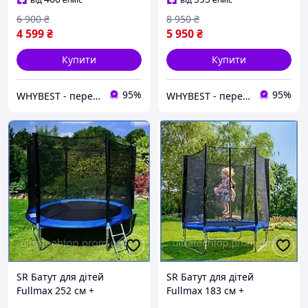
Стрибків до 100 кг
Пружинах на Дачу
6 900
₴
8 950
₴
4 599
₴
5 950
₴
Купити
Купити
95%
95%
WHYBEST - перевірені товари за вигідними цінами
WHYBEST - перевірені товари за вигідними цінами
SR Батут для дітей
SR Батут для дітей
Fullmax 252 см +
Fullmax 183 см +
драбинка в ПОДАРУНОК
драбинка в ПОДАРУНОК