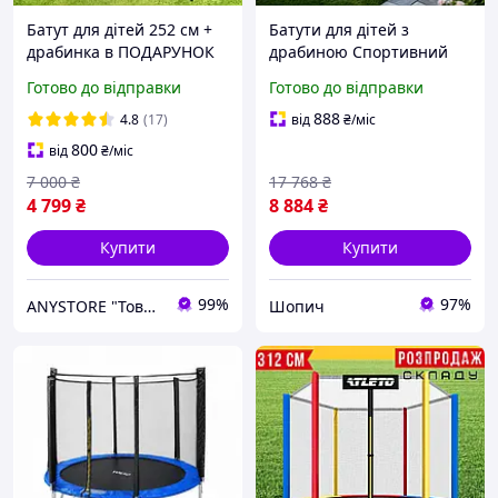
Батут для дітей 252 см +
Батути для дітей з
драбинка в ПОДАРУНОК
драбиною Спортивний
батут дитячий з сіткою
батут для дітей і підлітків
Готово до відправки
Готово до відправки
для дачі дому вуличний
до 150 кг Батут на дачу
на пружинах Синій
374 см Батут для стрибків
888
4.8
(17)
від
₴
/міс
дитячий
800
від
₴
/міс
7 000
₴
17 768
₴
4 799
₴
8 884
₴
Купити
Купити
99%
97%
ANYSTORE "Товари для дому та активного відпочинку"
Шопич