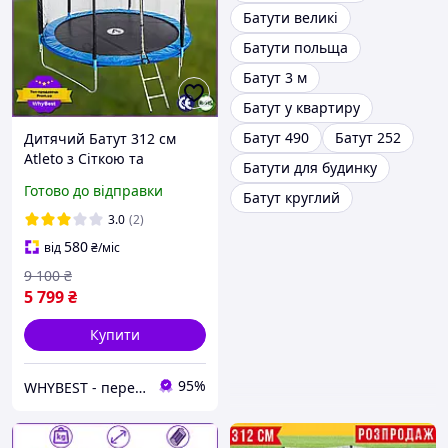
Батути великі
Батути польща
Батут 3 м
Батут у квартиру
Батут 490
Батут 252
Дитячий Батут 312 см
Atleto з Сіткою та
Батути для будинку
Драбиною Розкладний
Готово до відправки
Батут круглий
Батут на Пружинах Батут
для Дітей на Дачу для
3.0
(2)
Стрибків до 120 кг
580
від
₴
/міс
9 100
₴
5 799
₴
Купити
95%
WHYBEST - перевірені товари за вигідними цінами