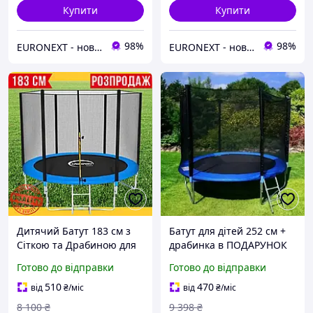
Купити
Купити
98%
98%
EURONEXT - нові товари для дому із Європи за найкращими цінами
EURONEXT - нові товари для дому із Європи за найкращими цінами
Дитячий Батут 183 см з
Батут для дітей 252 см +
Сіткою та Драбиною для
драбинка в ПОДАРУНОК
Дітей Спортивний Батут
батут на дачу дитячий з
Готово до відправки
Готово до відправки
на Пружинах на Дачу для
сіткою для дачі дому
Стрибків King Sport до 90
вуличний на пружинах,
510
470
від
₴
/міс
від
₴
/міс
кг
вуличний батут
8 100
₴
9 398
₴