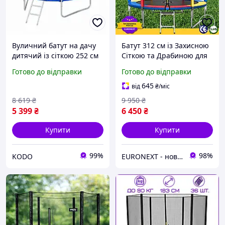
Вуличний батут на дачу
Батут 312 см із Захисною
дитячий із сіткою 252 см
Сіткою та Драбиною для
Вуличні Дитячі батути
Дітей до 150 кг ATLETO
Готово до відправки
Готово до відправки
для дому, Батути для дачі
Multikolor Дитячий Батут
із захисною сіткою
з Пружинами на Дачу для
645
від
₴
/міс
Стрибків
8 619
₴
9 950
₴
5 399
₴
6 450
₴
Купити
Купити
99%
98%
KODO
EURONEXT - нові товари для дому із Європи за найкращими цінами