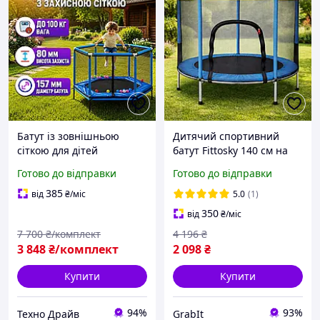
Батут із зовнішньою
Дитячий спортивний
сіткою для дітей
батут Fittosky 140 см на
Спортивний батут для
ніжках, батути з
Готово до відправки
Готово до відправки
дорослих Батут для
внутрішньою захисною
активного відпочинку на
сіткою для дачі для дітей
385
від
₴
/міс
5.0
(1)
дачу 157 см Батут-манеж
350
від
₴
/міс
7 700
₴/комплект
4 196
₴
3 848
₴/комплект
2 098
₴
Купити
Купити
94%
93%
Техно Драйв
GrabIt