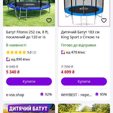
Батут Fitonix 252 см, 8 ft,
Дитячий Батут 183 см
посилений до 120 кг із
King Sport з Сіткою та
захисною сіткою 160 см
Драбиною Розкладний
В наявності
Готово до відправки
та драбинкою для дітей,
Батут на Пружинах
дорослих на дачу.
Спортивний Батут для
470
5.0
(3)
від
₴
/міс
Дітей до 90 кг на Дачу
890
від
₴
/міс
6 340
₴
7 700
₴
5 340
₴
4 699
₴
Купити
Купити
92%
95%
e-vse.shop
WHYBEST - перевірені товари за вигідними цінами