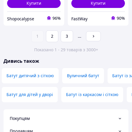
Купити
Купити
96%
90%
Shopocalypse
FastWay
1
2
3
...
Показано 1 - 29 товарів з 3000+
Дивись також
Батут дитячий з сіткою
Вуличний батут
Батут із 
Батут для дітей у дворі
Батут із каркасом і сіткою
Покупцям
Продавцям