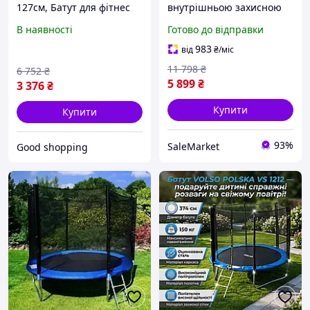
127см, Батут для фітнес
внутрішньою захисною
джампінгу, Батут для
сіткою, спортивний,
В наявності
Готово до відправки
дорослих на дачу,
вуличний, для дачі, саду,
Тренування на батуті
гри на свіжому повітрі
983
від
₴
/міс
фітнес, XMU
11 798
₴
6 752
₴
5 899
₴
3 376
₴
Купити
Купити
93%
SaleMarket
Good shopping