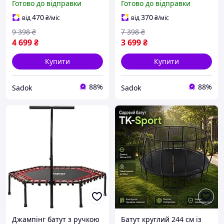
Готово до відправки
Готово до відправки
батут на дачу дитячий з
батут на дачу дитячий з
сіткою для дачі дому
сіткою для дачі дому
470
370
від
₴
/міс
від
₴
/міс
вуличний на пружинах,
вуличний на пружинах,
9 398
₴
7 398
₴
4 699
₴
3 699
₴
Купити
Купити
88%
88%
Sadok
Sadok
Джампінг батут з ручкою
Батут круглий 244 см із