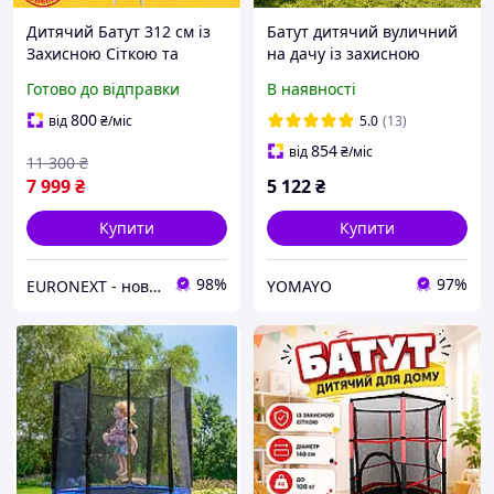
Дитячий Батут 312 см із
Батут дитячий вуличний
Захисною Сіткою та
на дачу із захисною
Сходами для Дітей
сіткою і драбиною 312 см
Готово до відправки
В наявності
Складний Батут на
Atleto + рукавиці у
Пружинах на Дачу для
подарунок
800
від
₴
/міс
5.0
(13)
Стрибків King Sport до
854
від
₴
/міс
11 300
₴
150 кг
7 999
₴
5 122
₴
Купити
Купити
98%
97%
EURONEXT - нові товари для дому із Європи за найкращими цінами
YOMAYO