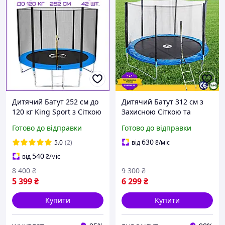
Дитячий Батут 252 см до
Дитячий Батут 312 см з
120 кг King Sport з Сіткою
Захисною Сіткою та
та Драбиною Розкладний
Драбиною для Дітей,
Готово до відправки
Готово до відправки
Батут на Пружинах Батут
Спортивний Батут на
для Дітей на Дачу для
Пружинах на Дачу для
630
5.0
(2)
від
₴
/міс
Стрибків
Стрибків Atleto
540
від
₴
/міс
8 400
₴
9 300
₴
5 399
₴
6 299
₴
Купити
Купити