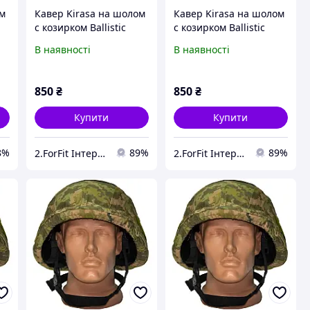
ом
Кавер Kirasa на шолом
Кавер Kirasa на шолом
с козирком Ballistic
с козирком Ballistic
Helmet KC-HM001
Helmet KC-
В наявності
В наявності
піксель (Арт.KI604)
HM001мультикам
зручне кріплення та
(Арт.KI605) зручне
стропи
кріплення та стропи
850
₴
850
₴
Купити
Купити
8%
89%
89%
2.ForFit Інтернет-магазин спортивних товарів
2.ForFit Інтернет-магазин спортивних товарів