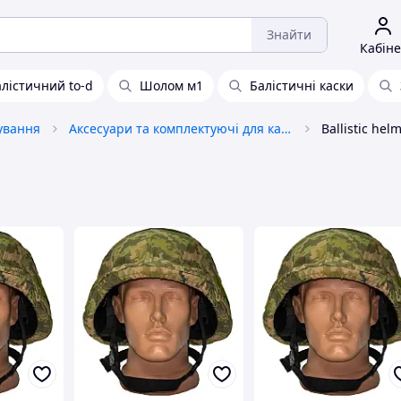
Знайти
Кабіне
лістичний to-d
Шолом м1
Балістичні каски
рування
Аксесуари та комплектуючі для касок та бронежилетів
Ballistic hel