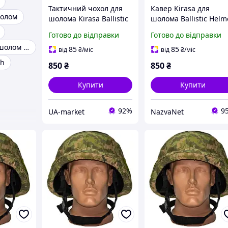
Тактичний чохол для
Кавер Kirasa для
шолом
шолома Kirasa Ballistic
шолома Ballistic Helm
Helmet KC-HM001
KC-HM001 піксель
Готово до відправки
Готово до відправки
мультикам з Cordura
Cordura 1000d з
Баллістичний шолом без вух
1000d розмір S-M
кріпленнями для
85
85
від
₴
/міс
від
₴
/міс
маскування
ch
850
₴
850
₴
Купити
Купити
92%
9
UA-market
NazvaNet