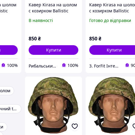
на шолом
Кавер Kirasa на шолом
Кавер Kirasa на шол
stic
с козирком Ballistic
с козирком Ballistic
01
Helmet KC-
Helmet KC-HM001
В наявності
Готово до відправки
604)
HM001мультикам
піксель (Арт.KI604)
(Арт.KI605)
зручне кріплення та
стропи
850
₴
850
₴
и
Купити
Купити
100%
100%
9
Рибальський магазин - Тамбур
3. ForFit Інтернет-магазин спортивних товарів
шолом
Шолом балістичний to-d
ки