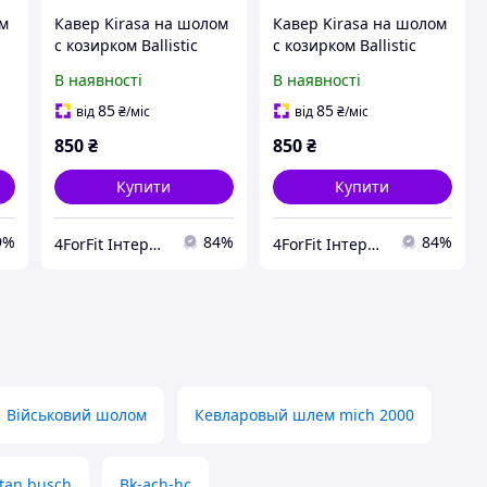
ом
Кавер Kirasa на шолом
Кавер Kirasa на шолом
с козирком Ballistic
с козирком Ballistic
Helmet KC-HM001
Helmet KC-
В наявності
В наявності
піксель (Арт.KI604)
HM001мультикам
зручне кріплення та
(Арт.KI605) зручне
85
85
від
₴
/міс
від
₴
/міс
стропи
кріплення та стропи
850
₴
850
₴
Купити
Купити
9%
84%
84%
4ForFit Інтернет-магазин спортивних товарів
4ForFit Інтернет-магазин спортивних товарів
Військовий шолом
Кевларовый шлем mich 2000
tan busch
Bk-ach-hc