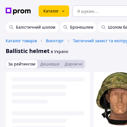
Каталог
Балістичний шолом
Бронешлем
Шолом ба
Каталог товарів
Воєнторг
Тактичний захист та екіпі
Ballistic helmet
в Україні
За рейтингом
Дешевше
Дорожче