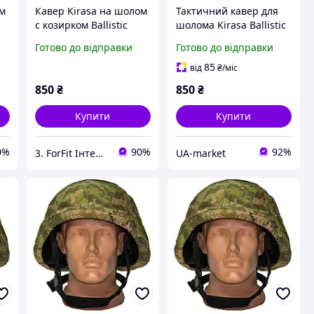
ом
Кавер Kirasa на шолом
Тактичний кавер для
с козирком Ballistic
шолома Kirasa Ballistic
Helmet KC-
Helmet KC-HM001
Готово до відправки
Готово до відправки
HM001мультикам
піксель KI604 з Cordura
(Арт.KI605) зручне
1000d для маскування
85
від
₴
/міс
кріплення та стропи
850
₴
850
₴
Купити
Купити
0%
90%
92%
3. ForFit Інтернет-магазин спортивних товарів
UA-market