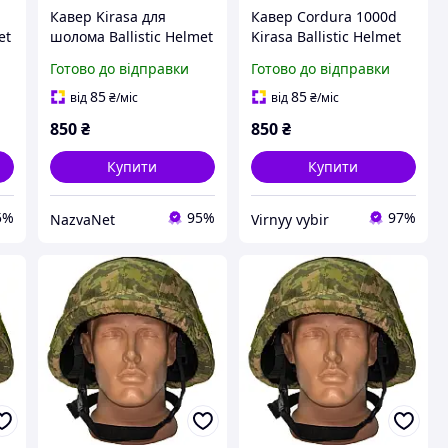
Кавер Kirasa для
Кавер Cordura 1000d
et
шолома Ballistic Helmet
Kirasa Ballistic Helmet
KC-HM001 мультикам
KC-HM001 піксель S-M
Готово до відправки
Готово до відправки
Cordura 1000d розмір
новий
S-M захист та
85
85
від
₴
/міс
від
₴
/міс
маскування
850
₴
850
₴
Купити
Купити
5%
95%
97%
NazvaNet
Virnyy vybir