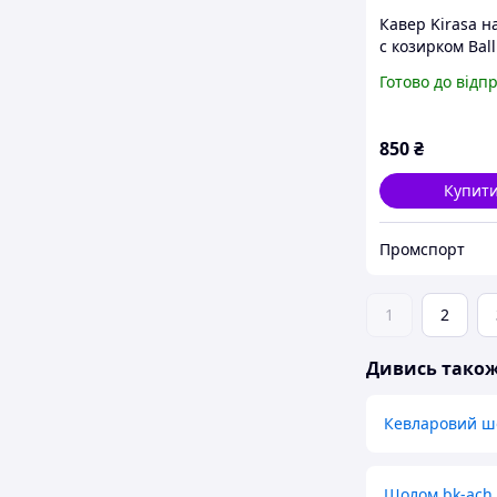
Кавер Kirasa 
с козирком Balli
Helmet KC-
Готово до відп
HM001мультик
(Арт.KI605)
850
₴
Купит
Промспорт
1
2
Дивись тако
Кевларовий ш
Шолом bk-ach