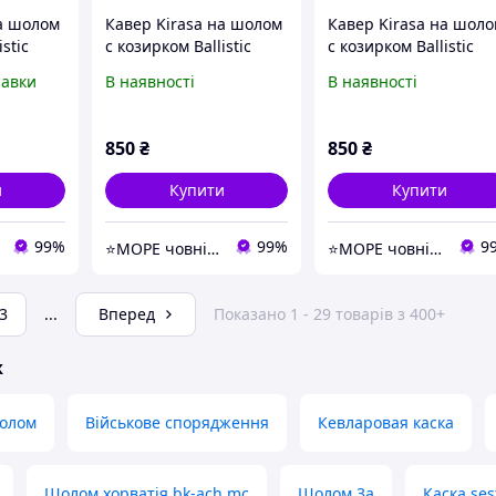
на шолом
Кавер Kirasa на шолом
Кавер Kirasa на шол
stic
с козирком Ballistic
с козирком Ballistic
Helmet KC-HM001
Helmet KC-
равки
В наявності
В наявності
ам
піксель (Арт.KI604)
HM001мультикам
(Арт.KI605)
850
₴
850
₴
и
Купити
Купити
99%
99%
9
⭐️МОРЕ човнів ПВХ ▶️more-lodok.com.ua ⚡
⭐️МОРЕ човнів ПВХ ▶️more-lodok.com.ua ⚡
3
...
Вперед
Показано 1 - 29 товарів з 400+
ж
олом
Військове спорядження
Кевларовая каска
Шолом хорватія bk-ach mc
Шолом 3а
Каска ses