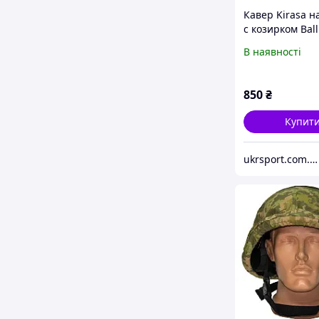
Кавер Kirasa 
с козирком Balli
Helmet KC-HM0
В наявності
піксель (Арт.KI
850
₴
Купит
ukrsport.com.ua