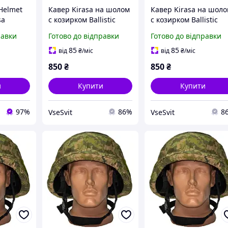
 Helmet
Кавер Kirasa на шолом
Кавер Kirasa на шол
sa
с козирком Ballistic
с козирком Ballistic
чохол з
Helmet KC-HM001
Helmet KC-
равки
Готово до відправки
Готово до відправки
для
піксель (Арт.KI604)
HM001мультикам
(Арт.KI605)
85
85
від
₴
/міс
від
₴
/міс
850
₴
850
₴
и
Купити
Купити
97%
86%
8
VseSvit
VseSvit