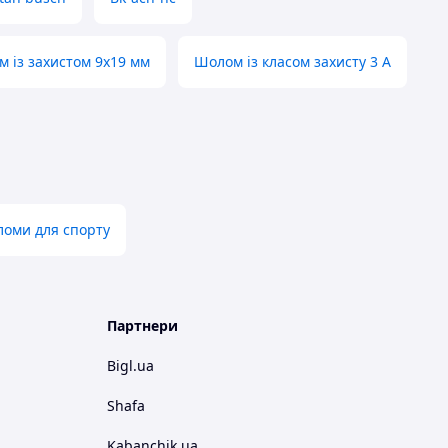
 із захистом 9х19 мм
Шолом із класом захисту 3 А
ломи для спорту
Партнери
Bigl.ua
Shafa
Kabanchik.ua