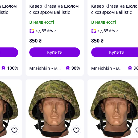
на шолом
Кавер Kirasa на шолом
Кавер Kirasa на шол
stic
с козирком Ballistic
с козирком Ballistic
Helmet KC-HM001
Helmet KC-
В наявності
В наявності
ам
піксель (Арт.KI604)
HM001мультикам
игінал!
(Арт.KI605)
85
85
від
₴
/міс
від
₴
/міс
850
₴
850
₴
и
Купити
Купити
100%
98%
9
Mr.Fishkin - магазин мобільних аксесуарів
Mr.Fishkin - магазин мобільних аксесуарів