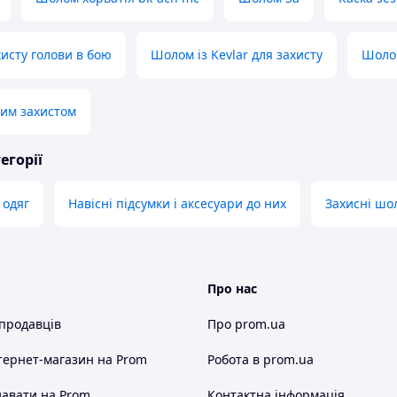
исту голови в бою
Шолом із Kevlar для захисту
Шолом
им захистом
егорії
 одяг
Навісні підсумки і аксесуари до них
Захисні шо
Про нас
 продавців
Про prom.ua
тернет-магазин
на Prom
Робота в prom.ua
авати на Prom
Контактна інформація