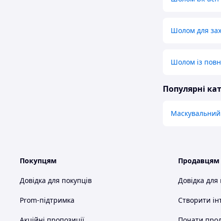
Шолом для зах
Шолом із повн
Популярні кат
Маскувальний
Покупцям
Продавцям
Довідка для покупців
Довідка для
Prom-підтримка
Створити ін
Акційні пропозиції
Почати прод