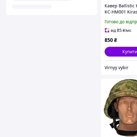
Кавер Ballistic
KC-HM001 Kira
мультикам S-M 
Готово до відп
Cordura 1000d 
шолома
85
від
₴
/міс
850
₴
Купит
Virnyy vybir