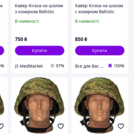
ом
Кавер Kirasa на шолом
Кавер Kirasa на шолом
з козирком Ballistic
с козирком Ballistic
Helmet KC-HM001
Helmet KC-HM001
В наявності
В наявності
мультикам (KI605)
піксель (Арт.KI604),
Оригінал!
750
₴
850
₴
Купити
Купити
6%
97%
100%
JS MedMarket
Все для Вас - інтернет магазин товарів для дому, спорту та відпочинку