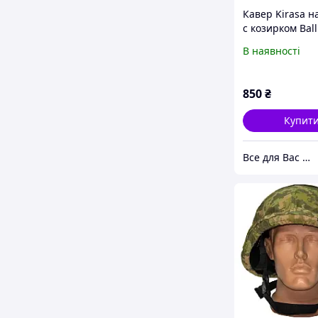
Кавер Kirasa 
с козирком Balli
Helmet KC-
В наявності
HM001мультик
(Арт.KI605), Ор
850
₴
Купит
Все для Вас - інтернет магазин товарів для дому, спорту та відпочинку