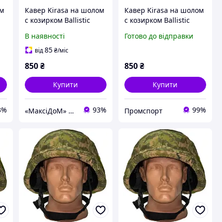
ом
Кавер Kirasa на шолом
Кавер Kirasa на шолом
с козирком Ballistic
с козирком Ballistic
Helmet KC-
Helmet KC-HM001
В наявності
Готово до відправки
HM001мультикам
піксель (Арт.KI604)
(Арт.KI605)
85
від
₴
/міс
850
₴
850
₴
Купити
Купити
3%
93%
99%
«МаксіДоМ» — товари для дому та відпочинку
Промспорт