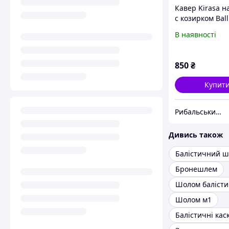
Кавер Kirasa 
с козирком Balli
Helmet KC-HM0
В наявності
піксель (Арт.KI
850
₴
Купит
Рибальський магазин - Тамбур
Дивись також
Балістичний 
Бронешлем
Шолом м1
Балістичні кас