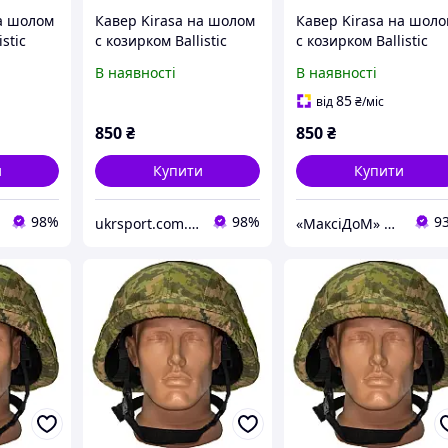
на шолом
Кавер Kirasa на шолом
Кавер Kirasa на шол
stic
с козирком Ballistic
с козирком Ballistic
01
Helmet KC-
Helmet KC-HM001
В наявності
В наявності
604)
HM001мультикам
піксель (Арт.KI604)
(Арт.KI605)
85
від
₴
/міс
850
₴
850
₴
и
Купити
Купити
98%
98%
9
ukrsport.com.ua
«МаксіДоМ» — товари для дому та відпочинку