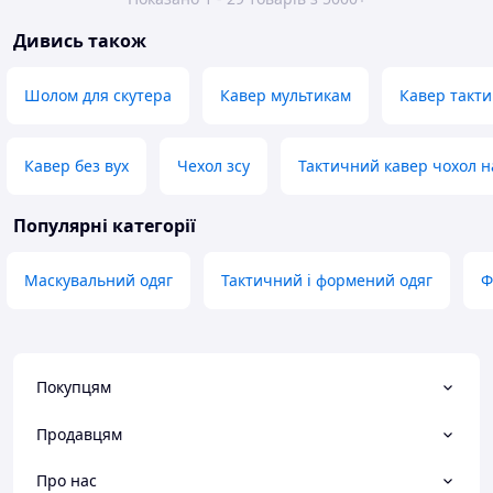
Дивись також
Шолом для скутера
Кавер мультикам
Кавер такт
Кавер без вух
Чехол зсу
Тактичний кавер чохол на
Популярні категорії
Маскувальний одяг
Тактичний і формений одяг
Ф
Покупцям
Продавцям
Про нас