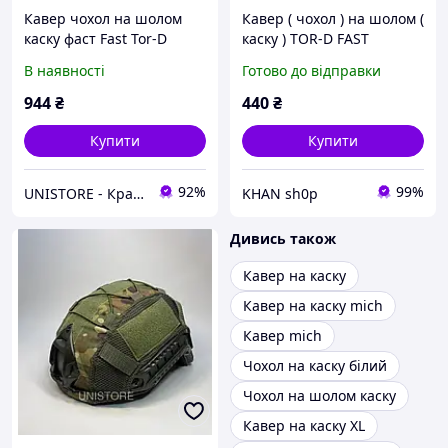
Кавер чохол на шолом
Кавер ( чохол ) на шолом (
каску фаст Fast Tor-D
каску ) TOR-D FAST
Мультикам з тканини rip
В наявності
Готово до відправки
stop Розмір L
944
₴
440
₴
Купити
Купити
92%
99%
UNISTORE - Кращі товари Європи
KHAN sh0p
Дивись також
Кавер на каску
Кавер на каску mich
Кавер mich
Чохол на каску білий
Чохол на шолом каску
Кавер на каску XL