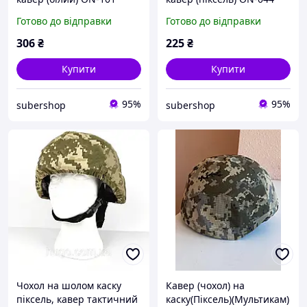
Готово до відправки
Готово до відправки
306
₴
225
₴
Купити
Купити
95%
95%
subershop
subershop
Чохол на шолом каску
Кавер (чохол) на
піксель, кавер тактичний
каску(Піксель)(Мультикам)