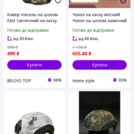
Кавер піксель на шолом
Чохол на каску якісний
Fast тактичний на каску
Чохол на шолом захисний
ЗСУ мм14 кавер для
міцний Тактичний чохол
Готово до відправки
Готово до відправки
шолома чохол на каску
на каску на гумці піксель
50
66
від
₴
/міс
від
₴
/міс
998
₴
1 130
₴
499
₴
655
.40
₴
Купити
Купити
96%
93%
BELIYO TOP
Home style