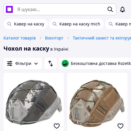
Кавер на каску
Кавер на каску mich
Кавер 
Каталог товарів
Воєнторг
Тактичний захист та екіпір
Чохол на каску
в Україні
Фільтри
Безкоштовна доставка Rozetk