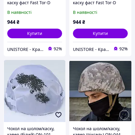
каску фаст Fast Tor-D
каску фаст Fast Tor-D
Піксель з тканини rip stop
Піксель з тканини rip stop
В наявності
В наявності
Розмір XL
Розмір L
944
₴
944
₴
Купити
Купити
92%
92%
UNISTORE - Кращі товари Європи
UNISTORE - Кращі товари Європи
Чохол на шолом/каску,
Чохол на шолом/каску,
кавер (білий) ON-101
кавер (піксель) ON-044