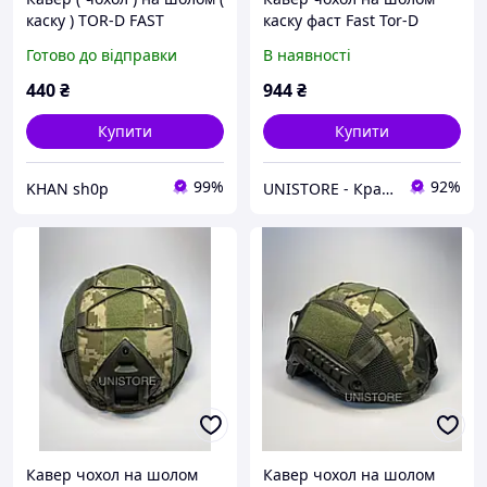
каску ) TOR-D FAST
каску фаст Fast Tor-D
Мультикам з тканини rip
Готово до відправки
В наявності
stop Розмір М
440
₴
944
₴
Купити
Купити
99%
92%
KHAN sh0p
UNISTORE - Кращі товари Європи
Кавер чохол на шолом
Кавер чохол на шолом