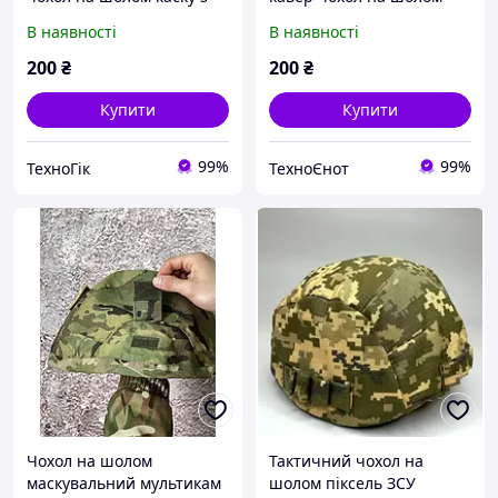
вухами піксель ЗСУ ВСУ
каску з вухами піксель
В наявності
В наявності
універсальний розмір
ЗСУ ВСУ універсальний
камуфляжний
розмір камуфляжний
200
₴
200
₴
Купити
Купити
99%
99%
ТехноГік
ТехноЄнот
Чохол на шолом
Тактичний чохол на
маскувальний мультикам
шолом піксель ЗСУ