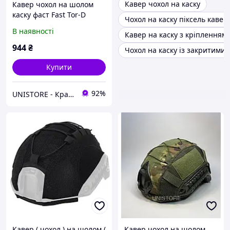
Кавер чохол на каску
Кавер чохол на шолом
каску фаст Fast Tor-D
Чохол на каску піксель кавер
Мультикам з тканини rip
В наявності
Кавер на каску з кріпленням
stop Розмір XL
944
₴
Чохол на каску із закритими
Купити
92%
UNISTORE - Кращі товари Європи
Кавер ( чохол ) на шолом (
Кавер чохол на шолом