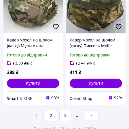
Кавер чохол на шолом
Кавер чохол на шолом
(каску) Мультикам
(каску) Пиксель Molle
Готово до відправки
Готово до відправки
39
41
від
₴
/міс
від
₴
/міс
388
₴
411
₴
Купити
Купити
93%
92%
Smart STORE
DreamShop
1
2
3
...
Показано 1 - 29 товарів з 5000+