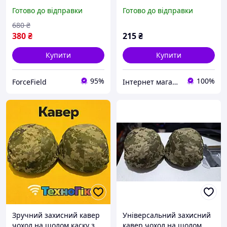
Готово до відправки
Готово до відправки
680
₴
380
₴
215
₴
Купити
Купити
95%
100%
ForceField
Інтернет магазин Surprise.in.ua
Зручний захисний кавер
Універсальний захисний
чохол на шолом каску з
кавер чохол на шолом