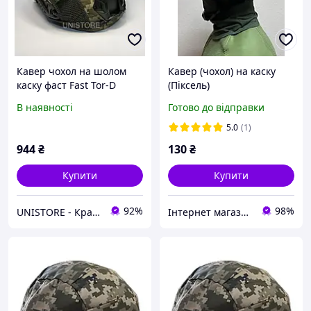
Кавер чохол на шолом
Кавер (чохол) на каску
каску фаст Fast Tor-D
(Піксель)
Піксель з тканини rip stop
В наявності
Готово до відправки
Розмір М
5.0
(1)
944
₴
130
₴
Купити
Купити
92%
98%
UNISTORE - Кращі товари Європи
Інтернет магазин Zolotoy-sad