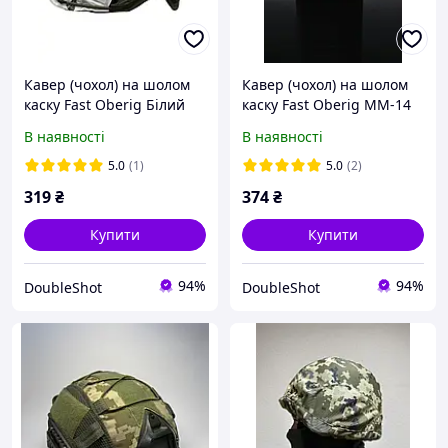
Кавер (чохол) на шолом
Кавер (чохол) на шолом
каску Fast Oberig Білий
каску Fast Oberig ММ-14
Клякса
В наявності
В наявності
5.0
(1)
5.0
(2)
319
₴
374
₴
Купити
Купити
94%
94%
DoubleShot
DoubleShot