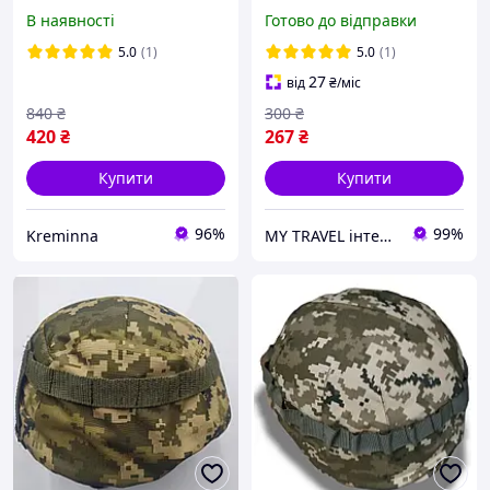
Кавер чохол на каску
армійський чохол на
В наявності
Готово до відправки
шолом маскувальний
каску військовий кавер на
тактичний
каску піксель мм14
5.0
(1)
5.0
(1)
27
від
₴
/міс
840
₴
300
₴
420
₴
267
₴
Купити
Купити
96%
99%
Kreminna
MY TRAVEL інтернет-магазин сумок, одягу та аксесуарів