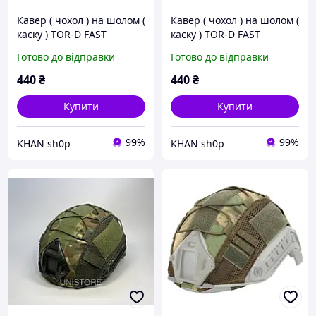
Кавер ( чохол ) на шолом (
Кавер ( чохол ) на шолом (
каску ) TOR-D FAST
каску ) TOR-D FAST
Готово до відправки
Готово до відправки
440
₴
440
₴
Купити
Купити
99%
99%
KHAN sh0p
KHAN sh0p