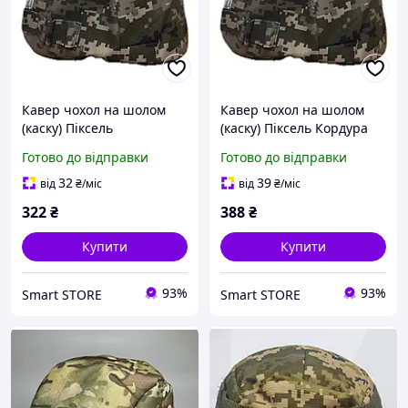
Кавер чохол на шолом
Кавер чохол на шолом
(каску) Піксель
(каску) Піксель Кордура
Готово до відправки
Готово до відправки
32
39
від
₴
/міс
від
₴
/міс
322
₴
388
₴
Купити
Купити
93%
93%
Smart STORE
Smart STORE