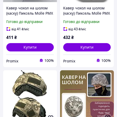
Кавер чохол на шолом
Кавер чохол на шолом
(каску) Пиксель Molle PMX
(каску) Пиксель Molle PMX
Готово до відправки
Готово до відправки
41
43
від
₴
/міс
від
₴
/міс
411
₴
432
₴
Купити
Купити
100%
100%
Promix
Promix