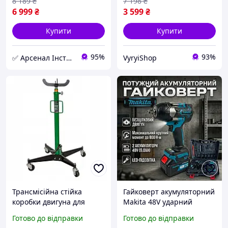
8 189
₴
7 198
₴
та роботи
6 999
₴
3 599
₴
Купити
Купити
95%
93%
✅ Арсенал Інструменту
VyryiShop
Трансмісійна стійка
Гайковерт акумуляторний
коробки двигуна для
Makita 48V ударний
автосервісу 500 кг
безщітковий, Потужний
Готово до відправки
Готово до відправки
Rockforce гідравлічна
професійний гайковерт