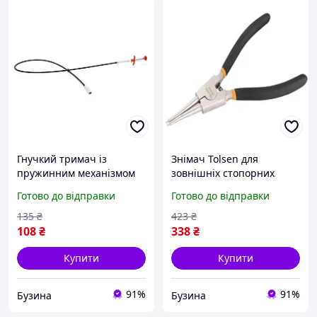
Гнучкий тримач із
Знімач Tolsen для
пружинним механізмом
зовнішніх стопорних
для СТО 1600 мм
кілець, прямий, 178 мм,
Готово до відправки
Готово до відправки
екстрактор для
для автосервісу buzyna
автосервісу buzyna
135
₴
423
₴
108
₴
338
₴
Купити
Купити
91%
91%
Бузина
Бузина