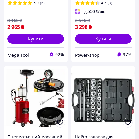
стійка для зняття коробки
для автосервісу, 2 АКБ
5.0
(6)
4.3
(3)
передач
550
від
₴
/міс
3 165
₴
6 596
₴
2 965
₴
3 298
₴
Купити
Купити
92%
97%
Mega Tool
Power-shop
Пневматичний масляний
Набір головок для