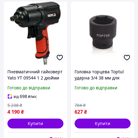
Пневматичний гайковерт
Головка торцева Toptul
Yato YT 09544 1 2 дюйми
ударна 3/4 38 мм для
700Нм інструмент для
автосервісу. buzyna
Готово до відправки
Готово до відправки
автосервісу buzyna
698
від
₴
/міс
5 238
₴
784
₴
4 190
₴
627
₴
Купити
Купити