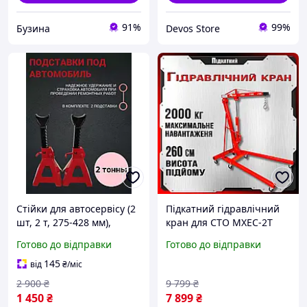
91%
99%
Бузина
Devos Store
Стійки для автосервісу (2
Підкатний гідравлічний
шт, 2 т, 275-428 мм),
кран для СТО MXEC-2T
Комплект автомобільних
2600 мм 160x95 см
Готово до відправки
Готово до відправки
підставок, DVS
підкатний гаражний
гідравлічний кран для
145
від
₴
/міс
автосервісу
2 900
₴
9 799
₴
1 450
₴
7 899
₴