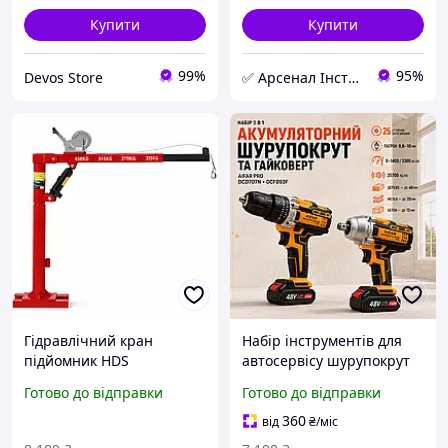
Купити
Купити
99%
95%
Devos Store
✅ Арсенал Інструменту
Гідравлічний кран
Набір інструментів для
підйомник HDS
автосервісу шурупокрут
KRAFT&DELE KD12687 з
гайковерт AlFAR
Готово до відправки
Готово до відправки
лебідкою 450 кг 78 130 см
Універсальний
360° кран підйомник для
акумуляторний
360
від
₴
/міс
автосервісу
інструмент для будинку