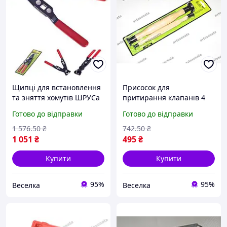
Щипці для встановлення
Присосок для
та зняття хомутів ШРУСа
притирання клапанів 4
для автосервісів і
розміри універсальний
Готово до відправки
Готово до відправки
домашніх майстрів зручні
для автосервісів і гаражів
міцні FLAME
FLAME
1 576
.50
₴
742
.50
₴
1 051
₴
495
₴
Купити
Купити
95%
95%
Веселка
Веселка