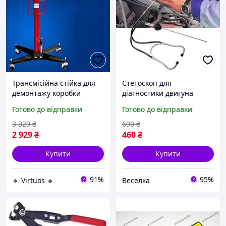
Трансмісійна стійка для
Стетоскоп для
демонтажу коробки
діагностики двигуна
передач FlexiPro 500 кг
універсальний прилад
Готово до відправки
Готово до відправки
стенд для зняття коробки
для механіків і
передач для автосервісу
автосервісів 300 мм
3 329
₴
690
₴
FLAME
2 929
₴
460
₴
Купити
Купити
91%
95%
🔹 Virtuos 🔹
Веселка