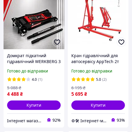
Домкрат підкатний
Кран гідравлічний для
гідравлічний WERKBERG 3
автосервісу AppTech 2т
т 505 мм
2300мм кран
Готово до відправки
Готово до відправки
низькопрофільний
гідравлічний підкатний
підкатний домкрат для
для сто професійний
4.0
(1)
5.0
(2)
автосервісу
гідравлічний кран
5 088
₴
6 195
₴
4 488
₴
5 695
₴
Купити
Купити
92%
93%
Інтернет магазин ➤ REDUX
⚙️🛠 Інтернет-магазин ALORA