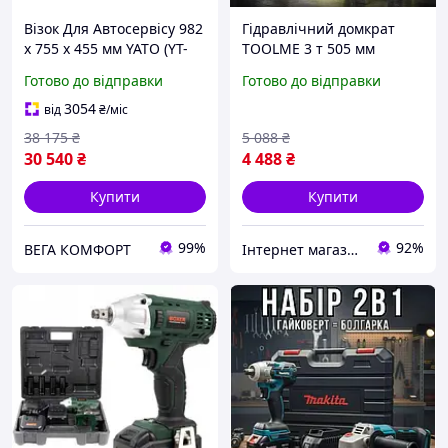
Візок Для Автосервісу 982
Гідравлічний домкрат
x 755 x 455 мм YATO (YT-
TOOLME 3 т 505 мм
09004)
низькопрофільний
Готово до відправки
Готово до відправки
домкрат підкатний для
автосервісу
3054
від
₴
/міс
38 175
₴
5 088
₴
30 540
₴
4 488
₴
Купити
Купити
99%
92%
ВЕГА КОМФОРТ
Інтернет магазин ➤ Титан