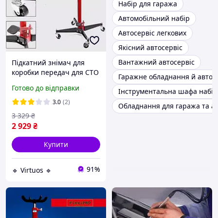
Набір для гаража
Автомобільний набір
Автосервіс легкових
Якісний автосервіс
Вантажний автосервіс
Підкатний знімач для
коробки передач для СТО
Гаражне обладнання й автоа
Tora 500 кг трансмісійна
Готово до відправки
Інструментальна шафа набір
стійка коробки двигуна
для автосервісу
3.0
(2)
Обладнання для гаража та ав
3 329
₴
2 929
₴
Купити
91%
🔹 Virtuos 🔹