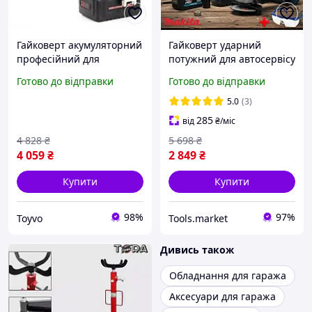
Гайковерт акумуляторний
Гайковерт ударний
професійний для
потужний для автосервісу
автосервісу Boxer SR023
2 акб Акумуляторний
Готово до відправки
Готово до відправки
2400 обхв Toyvoo
Гайковерт професійний
Набір Makita 2в1
5.0
(3)
шурупокрут болгарка в
285
від
₴
/міс
кейсі
4 828
₴
5 698
₴
4 059
₴
2 849
₴
Купити
Купити
98%
97%
Toyvo
Tools.market
Дивись також
Обладнання для гаража
Аксесуари для гаража