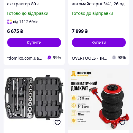
екстрактор 80 л
автомайстерні 3/4", 26 од.
Kraft&Dele KD10520
INTERTOOL ET-6026,
Готово до відправки
Готово до відправки
зливник оливи для СТО та
професійні ключі для
автосервісу
автосервісу
1112
від
₴
/міс
6 675
₴
7 999
₴
Купити
Купити
99%
98%
"domixo.com.ua" - інтернет-магазин
OVERTOOLS - Інструменти та автотовари