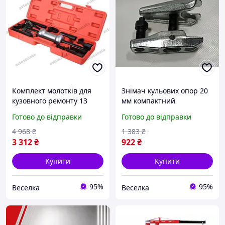
Комплект молотків для
Знімач кульових опор 20
кузовного ремонту 13
мм компактний
предметів із трубами й
інструмент для
Готово до відправки
Готово до відправки
аксесуарами для
автосервісу та
автосервісів FLAME
домашнього ремонту
4 968
₴
1 383
₴
автомобілів FLAME
3 312
₴
922
₴
Купити
Купити
95%
95%
Веселка
Веселка