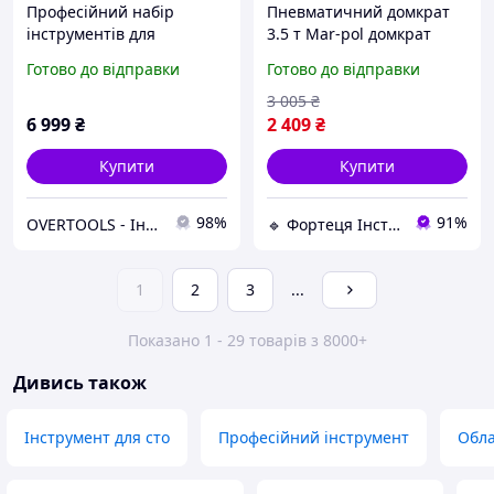
Професійний набір
Пневматичний домкрат
інструментів для
3.5 т Mar-pol домкрат
автосервісу 3/4", 20 од.
сніговик домкрат для
Готово до відправки
Готово до відправки
(гол. 19-50 мм) в кейсі
автосервісу
INTERTOOL ET-6023
3 005
₴
6 999
₴
2 409
₴
Купити
Купити
98%
91%
OVERTOOLS - Інструменти та автотовари
🔹 Фортеця Інструментів 🔹
1
2
3
...
Показано 1 - 29 товарів з 8000+
Дивись також
Інструмент для сто
Професійний інструмент
Обла