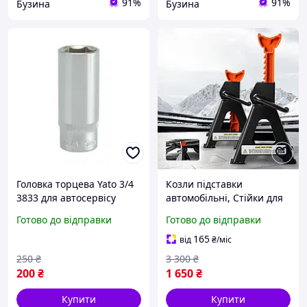
91%
91%
Бузина
Бузина
Головка торцева Yato 3/4
Козли підставки
3833 для автосервісу
автомобільні, Стійки для
buzyna
автосервісу (2 шт, 420 мм,
Готово до відправки
Готово до відправки
Польща), DVS
165
від
₴
/міс
250
₴
3 300
₴
200
₴
1 650
₴
Купити
Купити