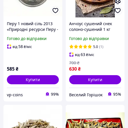
Перу 1 новий сіль 2013
Анчоус сушений снек
«Природні ресурси Перу -
солоно-сушений 1 кг
Перуанський анчоус»
Готово до відправки
Готово до відправки
UNC (KM#374)
58
від
₴
/міс
5.0
(1)
63
від
₴
/міс
700
₴
585
₴
630
₴
Купити
Купити
99%
95%
vp-coins
Веселий Горішок