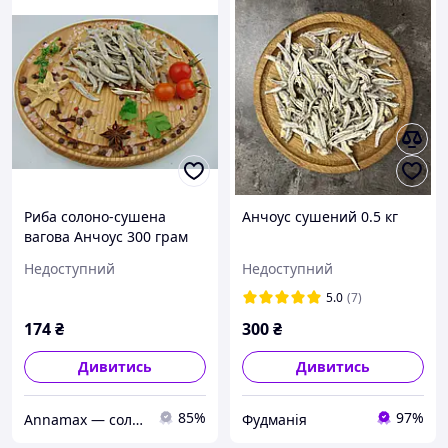
Риба солоно-сушена
Анчоус сушений 0.5 кг
вагова Анчоус 300 грам
Теплі моря
Недоступний
Недоступний
5.0
(7)
174
₴
300
₴
Дивитись
Дивитись
85%
97%
Annamax — солодощі, снеки, кава
Фудманія