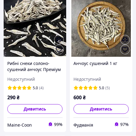
Рибні снеки солоно-
Анчоус сушений 1 кг
сушений анчоус Преміум
500 г
Недоступний
Недоступний
5.0
(4)
5.0
(5)
290
₴
600
₴
Дивитись
Дивитись
99%
97%
Maine-Coon
Фудманія