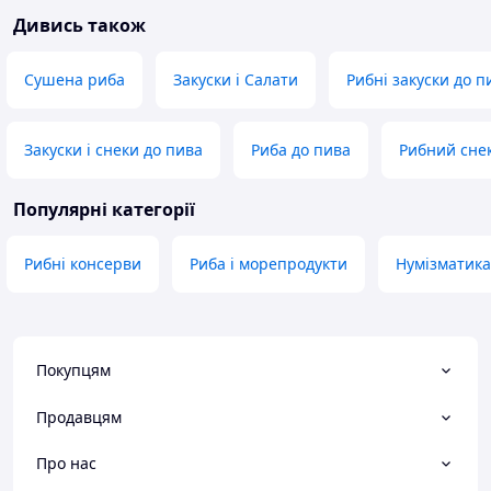
Дивись також
Сушена риба
Закуски і Салати
Рибні закуски до п
Закуски і снеки до пива
Риба до пива
Рибний сне
Популярні категорії
Рибні консерви
Риба і морепродукти
Нумізматика
Покупцям
Продавцям
Про нас