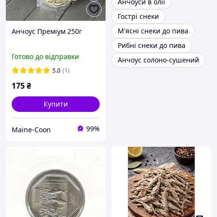
Анчоуси в олії
Гострі снеки
М'ясні снеки до пива
Анчоус Преміум 250г
Рибні снеки до пива
Готово до відправки
Анчоус солоно-сушений
5.0
(1)
175
₴
Купити
99%
Maine-Coon