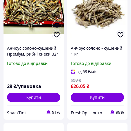
Анчоус солоно-сушений
Анчоус солоно - сушений
Преміум, рибні снеки 32г
1 кг
Готово до відправки
Готово до відправки
63
від
₴
/міс
659
₴
29
₴/упаковка
626
.05
₴
Купити
Купити
91%
98%
SnackTini
FreshOpt - оптові ціни для кожного!