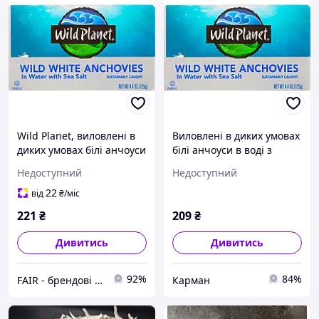
Wild Planet, виловлені в
Виловлені в диких умовах
диких умовах білі анчоуси
білі анчоуси в воді з
в воде з морський сіллю,
морською сіллю, Wild
Недоступний
Недоступний
4,4 унц. (125 м, оригінал.
Planet, 4,4 унц (125 г)
Доставка з США/ЄС
22
від
₴
/міс
протягом
221
₴
209
₴
Дивитись
Дивитись
92%
84%
FAIR - брендові речі
Карман