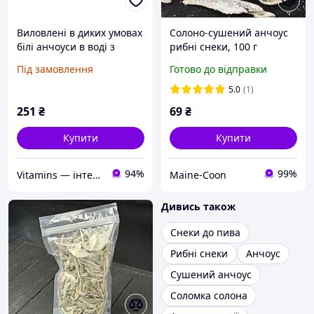
Виловлені в диких умовах
Солоно-сушений анчоус
білі анчоуси в воді з
рибні снеки, 100 г
морською сіллю, Wild
Під замовлення
Готово до відправки
Planet, 4,4 унц (125 г)
5.0
(1)
251
₴
69
₴
Купити
Купити
94%
99%
Vitamins — інтернет-магазин вітамінів та мінералів
Maine-Coon
Дивись також
Снеки до пива
Рибні снеки
Анчоус
Сушений анчоус
Соломка солона