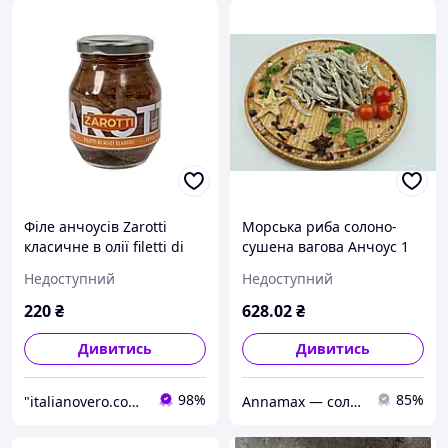
Філе анчоусів Zarotti
Морська риба солоно-
класичне в олії filetti di
сушена вагова Анчоус 1
alici classici, 140 г
кг / Теплі моря
Недоступний
Недоступний
220
₴
628
.02
₴
Дивитись
Дивитись
98%
85%
"italianovero.com.ua" - інтернет-магазин продуктів харчування та побутової хімії з Європи
Annamax — солодощі, снеки, кава