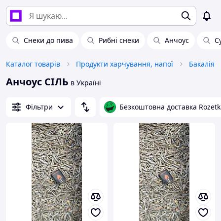
Снеки до пива
Рибні снеки
Анчоус
С
Каталог товарів
Продукти харчування, напої
Бакалія
Анчоус СІЛЬ
в Україні
Фільтри
Безкоштовна доставка Rozetk