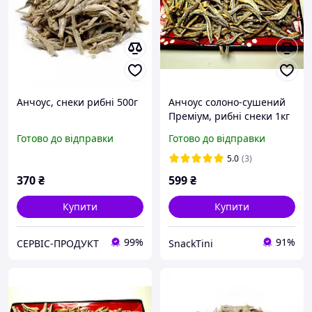
Анчоус, снеки рибні 500г
Анчоус солоно-сушений
Преміум, рибні снеки 1кг
Готово до відправки
Готово до відправки
5.0
(3)
370
₴
599
₴
Купити
Купити
99%
91%
СЕРВІС-ПРОДУКТ
SnackTini