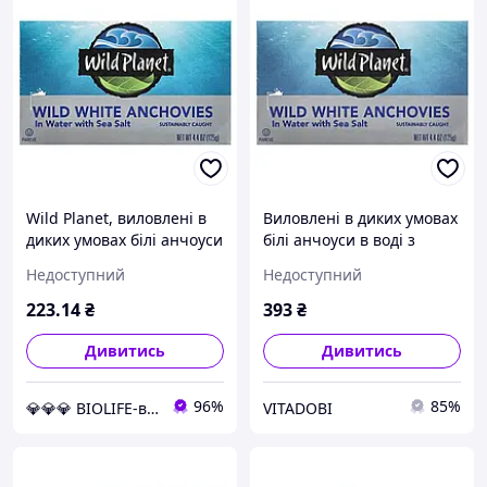
Wild Planet, виловлені в
Виловлені в диких умовах
диких умовах білі анчоуси
білі анчоуси в воді з
у воді з морською сіллю,
морською сіллю, Wild
Недоступний
Недоступний
4,4 унці. (125 г) оригінал
Planet, 4,4 унц (125 г)
223
.14
₴
393
₴
Дивитись
Дивитись
96%
85%
💎💎💎 BIOLIFE-вітаміни та мінерали
VITADOBI