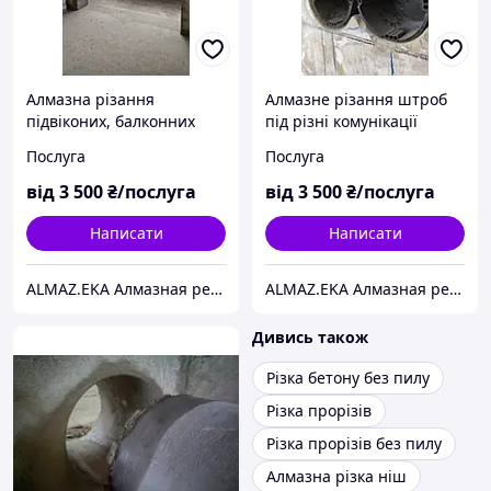
Алмазна різання
Алмазне різання штроб
підвіконих, балконних
під різні комунікації
блоків (вихід на балкон)
Харків
Послуга
Послуга
Харків
від
3 500
₴/послуга
від
3 500
₴/послуга
Написати
Написати
ALMAZ.EKA Алмазная резка бетона,проемов,стен.Усиление проемов металлом.Демонтаж.Сверление отверстий.
ALMAZ.EKA Алмазная резка бетона,проемов,стен.Усиление проемов металлом.Демонтаж.Сверление отверстий.
Дивись також
Різка бетону без пилу
Різка прорізів
Різка прорізів без пилу
Алмазна різка ніш