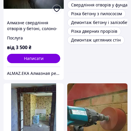
Свердління отворів у фундам
Різка бетону з пилососом
Демонтаж бетону і залізобет
Алмазне свердління
отворів у бетоні, солоно-
Різка дверних прорізів
обороне.кирпичi,блоках
Послуга
Демонтаж цегляних стін
Харків
від
3 500
₴
Написати
ALMAZ.EKA Алмазная резка бетона,проемов,стен.Усиление проемов металлом.Демонтаж.Сверление отверстий.