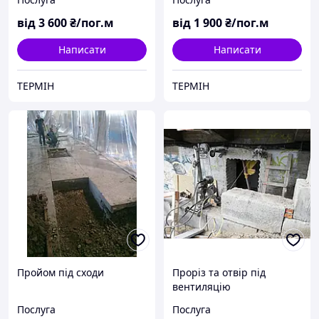
від
3 600
₴/пог.м
від
1 900
₴/пог.м
Написати
Написати
ТЕРМІН
ТЕРМІН
Пройом під сходи
Проріз та отвір під
вентиляцію
Послуга
Послуга