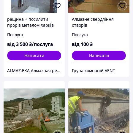
paщина + посилити
Алмазне свердління
проріз металом Харків
отворів
Послуга
Послуга
від
3 500
₴/послуга
від
100
₴
Написати
Написати
ALMAZ.EKA Алмазная резка бетона,проемов,стен.Усиление проемов металлом.Демонтаж.Сверление отверстий.
Група компаній VENT