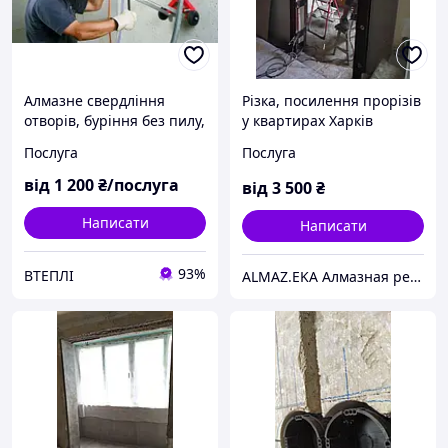
Алмазне свердління
Різка, посилення прорізів
отворів, буріння без пилу,
у квартирах Харків
різання бетону Житомир
Послуга
Послуга
та область
від
1 200
₴/послуга
від
3 500
₴
Написати
Написати
93%
ВТЕПЛІ
ALMAZ.EKA Алмазная резка бетона,проемов,стен.Усиление проемов металлом.Демонтаж.Сверление отверстий.