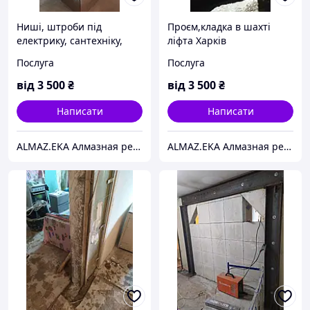
Ниші, штроби під
Проєм,кладка в шахті
електрику, сантехніку,
ліфта Харків
затоплення Харків
Послуга
Послуга
від
3 500
₴
від
3 500
₴
Написати
Написати
ALMAZ.EKA Алмазная резка бетона,проемов,стен.Усиление проемов металлом.Демонтаж.Сверление отверстий.
ALMAZ.EKA Алмазная резка бетона,проемов,стен.Усиление проемов металлом.Демонтаж.Сверление отверстий.