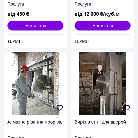
Послуга
Послуга
від
450
₴
від
12 000
₴/куб.м
Написати
Написати
ТЕРМІН
ТЕРМІН
Алмазне різання прорізів
Виріз в стіні для дверей
Послуга
Послуга