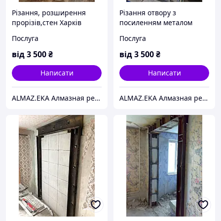
Різання, розширення
Різання отвору з
прорізів,стен Харків
посиленням металом
Харків
Послуга
Послуга
від
3 500
₴
від
3 500
₴
Написати
Написати
ALMAZ.EKA Алмазная резка бетона,проемов,стен.Усиление проемов металлом.Демонтаж.Сверление отверстий.
ALMAZ.EKA Алмазная резка бетона,проемов,стен.Усиление проемов металлом.Демонтаж.Сверление отверстий.