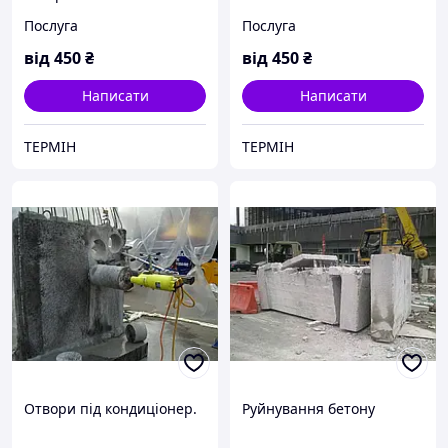
Послуга
Послуга
від
450
₴
від
450
₴
Написати
Написати
ТЕРМІН
ТЕРМІН
Отвори під кондиціонер.
Руйнування бетону