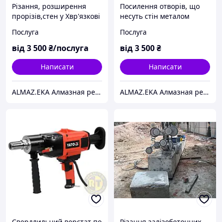
Різання, розширення
Посилення отворів, що
прорізів,стен у Хвр'язкові
несуть стін металом
Харків
Послуга
Послуга
від
3 500
₴/послуга
від
3 500
₴
Написати
Написати
ALMAZ.EKA Алмазная резка бетона,проемов,стен.Усиление проемов металлом.Демонтаж.Сверление отверстий.
ALMAZ.EKA Алмазная резка бетона,проемов,стен.Усиление проемов металлом.Демонтаж.Сверление отверстий.
Свердлильний верстат по
Різання залізобетонних