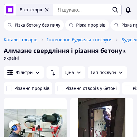
В категорії
Різка бетону без пилу
Різка прорізів
Різка п
Каталог товарів
Інженерно-будівельні послуги
Будіве
Алмазне свердління і різання бетону
в
Україні
Фільтри
Ціна
Тип послуги
Різання прорізів
Різання отворів у бетоні
Р