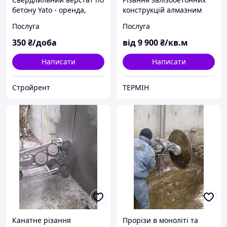
бетону Yato - оренда,
конструкцій алмазним
прокат
канатом
Послуга
Послуга
350
₴/доба
від
9 900
₴/кв.м
Написати
Написати
Стройрент
ТЕРМІН
Канатне різання
Прорізи в моноліті та