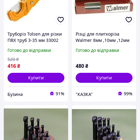
Труборіз Tolsen для різки
Різці для плиткоріза
ПВХ труб 3-35 мм 33002
Walmer 8мм ,10мм ,12мм
buzyna
Польща
Готово до відправки
Готово до відправки
520
₴
416
₴
480
₴
Купити
Купити
91%
99%
Бузина
"КАЗКА"