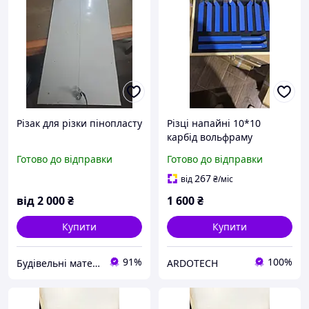
Різак для різки пінопласту
Різці напайні 10*10
карбід вольфраму
Готово до відправки
Готово до відправки
267
від
₴
/міс
від
2 000
₴
1 600
₴
Купити
Купити
91%
100%
Будівельні матеріали
ARDOTECH