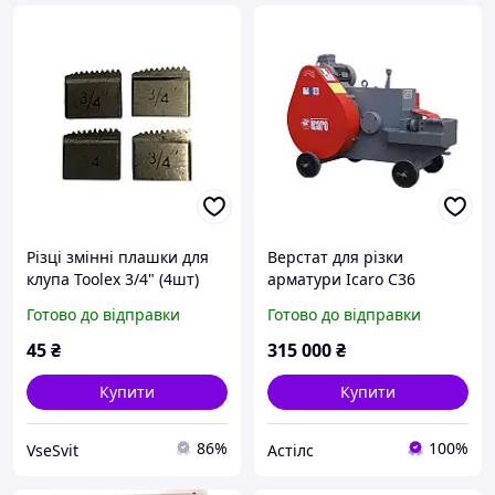
Різці змінні плашки для
Верстат для різки
клупа Toolex 3/4" (4шт)
арматури Icaro C36
(05B012-2)
Готово до відправки
Готово до відправки
45
₴
315 000
₴
Купити
Купити
86%
100%
VseSvit
Астілс