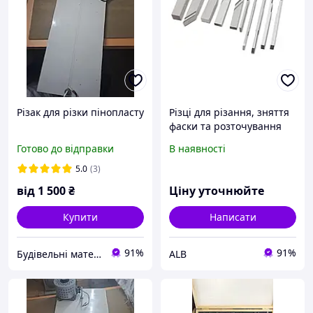
Різак для різки пінопласту
Різці для різання, зняття
фаски та розточування
труб до роз'ємним
Готово до відправки
В наявності
труборезам серії ТВЗ
5.0
(3)
від
1 500
₴
Ціну уточнюйте
Купити
Написати
91%
91%
Будівельні матеріали
ALB