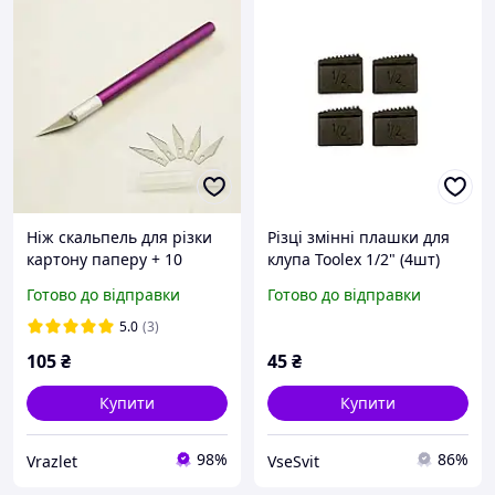
Ніж скальпель для різки
Різці змінні плашки для
картону паперу + 10
клупа Toolex 1/2" (4шт)
додаткових лез
(05B012-1)
Готово до відправки
Готово до відправки
5.0
(3)
105
₴
45
₴
Купити
Купити
98%
86%
Vrazlet
VseSvit