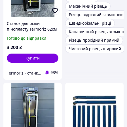
Механічний різець
Різець відрізний зі змінною
Швидкорізальні різці
Станок для різки
пінопласту Termoriz 62см
Канавочный різець зі змінн
Готово до відправки
Різець прохідний прямий
3 200
₴
Чистовий різець широкий
Купити
93%
Termoriz - станки для порізки пінопласту