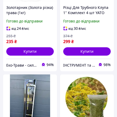
Золотарник (Золота різка)
Різці Для Трубного Клупа
трава (1кг)
1" Комплект 4 шт YATO
(YT-2914)
Готово до відправки
Готово до відправки
24
30
від
₴
/міс
від
₴
/міс
255
₴
374
₴
235
₴
299
₴
Купити
Купити
94%
98%
Еко-Трави - сила природи для Вашого здоров'я!
ІНСТРУМЕНТ та МЕТИЗИ