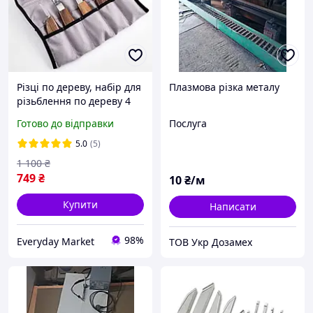
Різці по дереву, набір для
Плазмова різка металу
різьблення по дереву 4
ножі з різною формою
Готово до відправки
Послуга
лез і ложкоріз
5.0
(5)
1 100
₴
749
₴
10
₴/м
Купити
Написати
98%
Everyday Market
ТОВ Укр Дозамех