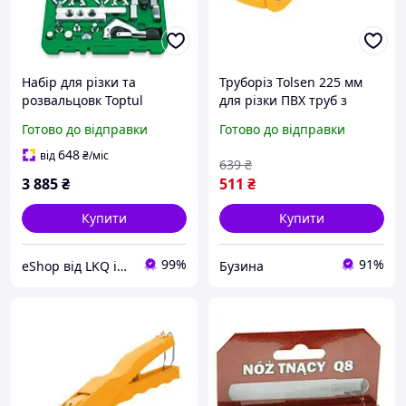
Набір для різки та
Труборіз Tolsen 225 мм
розвальцовк Toptul
для різки ПВХ труб з
JGAI1001
автоматичним
Готово до відправки
Готово до відправки
розкриттям 33001 buzyna
648
від
₴
/міс
639
₴
3 885
₴
511
₴
Купити
Купити
99%
91%
eShop від LKQ інтернет-магазин автозапчастин
Бузина