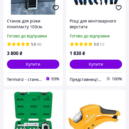
Станок для різки
Різці для мінітокарного
пінопласту 103см.
верстата
Готово до відправки
Готово до відправки
5.0
(6)
5.0
(1)
3 800
₴
1 830
₴
Купити
Купити
93%
100%
Termoriz - станки для порізки пінопласту
Представництво PROMA в Україні ТОВ "ПРОМА СТ"