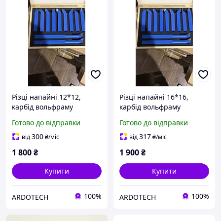
Різці напайні 12*12,
Різці напайні 16*16,
карбід вольфраму
карбід вольфраму
Готово до відправки
Готово до відправки
300
317
від
₴
/міс
від
₴
/міс
1 800
₴
1 900
₴
Купити
Купити
100%
100%
ARDOTECH
ARDOTECH