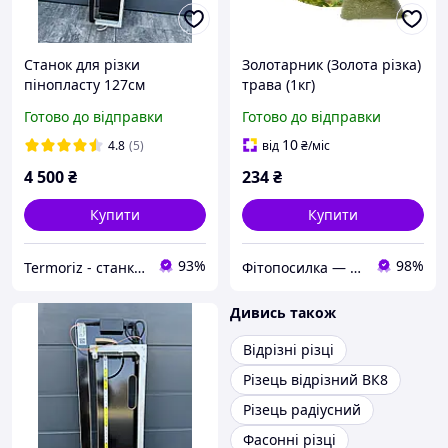
Станок для різки
Золотарник (Золота різка)
пінопласту 127см
трава (1кг)
Termoriz
Готово до відправки
Готово до відправки
10
4.8
(5)
від
₴
/міс
4 500
₴
234
₴
Купити
Купити
93%
98%
Termoriz - станки для порізки пінопласту
Фітопосилка — магазин рослинної сировини та натуральної продукції. У каталозі понад 200 позицій.
Дивись також
Відрізні різці
Різець відрізний ВК8
Різець радіусний
Фасонні різці