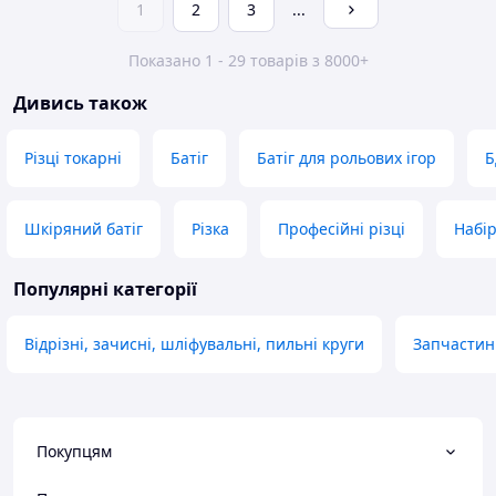
1
2
3
...
Показано 1 - 29 товарів з 8000+
Дивись також
Різці токарні
Батіг
Батіг для рольових ігор
Б
Шкіряний батіг
Різка
Професійні різці
Набір
Популярні категорії
Відрізні, зачисні, шліфувальні, пильні круги
Запчастин
Покупцям