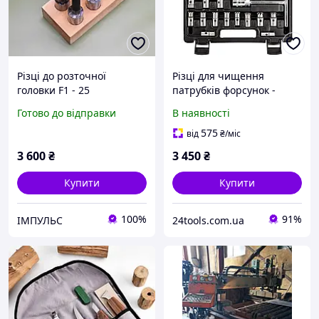
Різці до розточної
Різці для чищення
головки F1 - 25
патрубків форсунок -
набір з 17 штук NEO tools
Готово до відправки
В наявності
11-885
575
від
₴
/міс
3 600
₴
3 450
₴
Купити
Купити
100%
91%
ІМПУЛЬС
24tools.com.ua