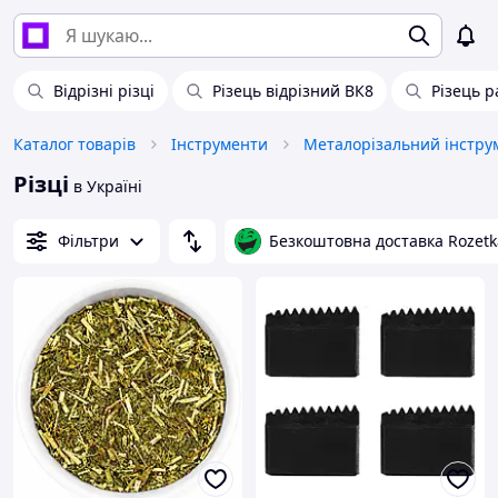
Відрізні різці
Різець відрізний ВК8
Різець р
Каталог товарів
Інструменти
Металорізальний інстру
Різці
в Україні
Фільтри
Безкоштовна доставка Rozetk