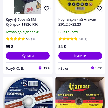
Круг фібровий 3М
Круг відрізний Атаман
Кубітрон 1182С Р36
230х2.0х22.23
3MCubitron ф125мм.
Готово до відправки
В наявності
зачисний абразивний
шліфувальний фібра
5.0
(3)
5.0
(1)
99
₴
54
₴
Купити
Купити
98%
96%
Голуб Ю. В.
i-Stroi