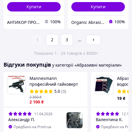
Купити
Купити
100%
100%
АНТИКОР ПРОМПОЛІМЕР ТОВ
Organic Abrasives
1
2
3
...
Показано 1 - 29 товарів з 8000+
Відгуки покупців
у категорії «Абразивні матеріали»
Mannesmann
Абрази
професійний гайковерт
водості
німецький автомобільний
SMIRDE
5.0
(3)
електричний 12В
зерно
2 350
₴
19
₴
Манесман M01720
2 100
₴
11.04.2026
12.12
Александр П.
Валентина К.
Придбано на Prom.ua
Придбано на Pro