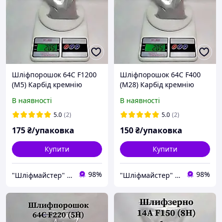
Шліфпорошок 64С F1200
Шліфпорошок 64С F400
(М5) Карбід кремнію
(М28) Карбід кремнію
ЗЕЛЕНИЙ
ЗЕЛЕНИЙ
В наявності
В наявності
5.0
(2)
5.0
(2)
175
₴/упаковка
150
₴/упаковка
Купити
Купити
98%
98%
"Шліфмайстер" Інтернет-магазин
"Шліфмайстер" Інтернет-магазин