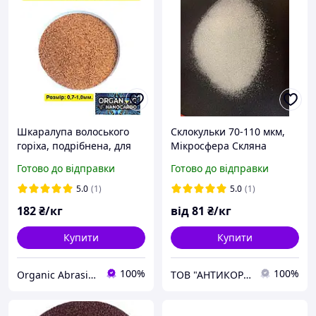
Шкаралупа волоського
Склокульки 70-110 мкм,
горіха, подрібнена, для
Мікросфера Скляна
піскоструя та галтовки
Фракція 70-110 мкм,
Готово до відправки
Готово до відправки
розмір гранули 0.7 - 1,0
Скляна Дріб для
мм
Струменевої Обробки
5.0
(1)
5.0
(1)
182
₴/кг
від
81
₴/кг
Купити
Купити
100%
100%
Organic Abrasives
ТОВ "АНТИКОР ЛКМ"