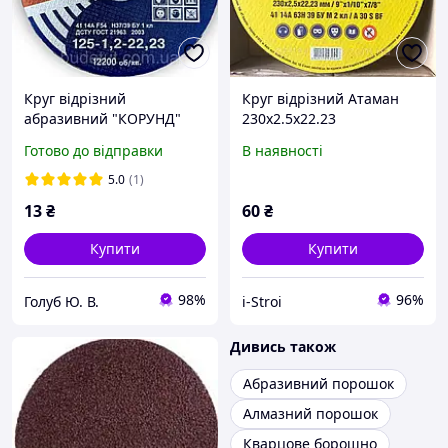
Круг відрізний
Круг відрізний Атаман
абразивний "КОРУНД"
230х2.5х22.23
ф125х1,2мм.
Готово до відправки
В наявності
5.0
(1)
13
₴
60
₴
Купити
Купити
98%
96%
Голуб Ю. В.
i-Stroi
Дивись також
Абразивний порошок
Алмазний порошок
Кварцове борошно