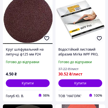
Круг шліфувальний на
Водостійкий листовий
липучці ф125 мм Р24
абразив Mirka WPF PRO,
230 мм x 280 мм, P2000
Готово до відправки
Готово до відправки
37
.22
₴/лист
4
.50
₴
30
.52
₴/лист
Купити
Купити
98%
100%
Голуб Ю. В.
ТОВ "НАГОРА"