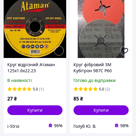
Круг відрізний Атаман
Круг фібровий 3М
125х1.6х22.23
Кубітрон 987С Р60
3MCubitron ф125мм.
В наявності
Готово до відправки
5.0
(1)
5.0
(2)
27
₴
85
₴
Купити
Купити
96%
98%
i-Stroi
Голуб Ю. В.