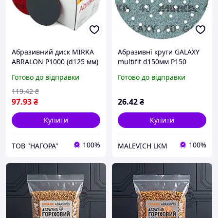
Абразивний диск MIRKA
Абразивні круги GALAXY
ABRALON P1000 (d125 мм)
multifit d150мм P150
MIRKA
Готово до відправки
Готово до відправки
119
.42
₴
97
.93
₴
26
.42
₴
Купити
Купити
100%
100%
ТОВ "НАГОРА"
MALEVICH LKM