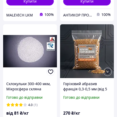
Купити
Купити
100%
100%
MALEVICH LKM
АНТИКОР ПРОМПОЛІМЕР ТОВ
Склокульки 300-400 мкм,
Горіховий абразив
Мікросфера скляна
фракція 0,3-0,5 мм (від 5
Фракція 300-400 мкм,
кг) Універсал для
Готово до відправки
Готово до відправки
Скляна дріб для
фінішної обробки та
струминної обробки
реставрації
4.0
(1)
від
81
₴/кг
270
₴/кг