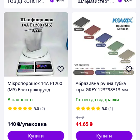
99%
98%
ТОВ ДІ КОНСТРАКШН
"Шліфмайстер" Інтернет-магазин
Мікропорошок 14А F1200
Абразивна ручна губка
(М5) Електрокорунд
сіра GREY 123*98*13 мм
нормальний (сірий)
MEDIUM P240-280
В наявності
Готово до відправки
5.0
(2)
5.0
(1)
47
₴
140
₴/упаковка
44
.65
₴
Купити
Купити