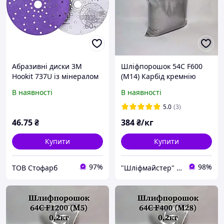
Абразивні диски 3M
Шліфпорошок 54С F600
Hookit 737U із мінералом
(М14) Карбід кремнію
Cubitron II, 150 мм, Р180
ЧОРНИЙ
В наявності
В наявності
5.0
(3)
46
.75
₴
384
₴/кг
Купити
Купити
97%
98%
ТОВ Стофарб
"Шліфмайстер" Інтернет-магазин