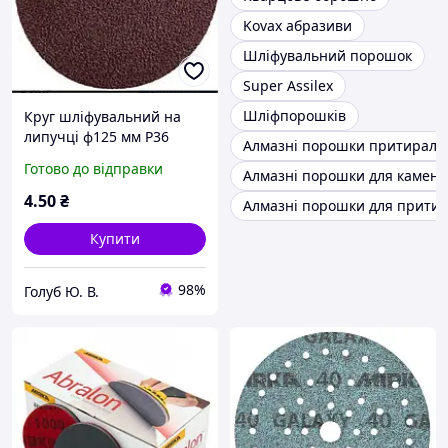
Kovax абразиви
Шліфувальний порошок
Super Assilex
Шліфпорошків
Круг шліфувальний на
липучці ф125 мм Р36
Алмазні порошки притираль
Готово до відправки
Алмазні порошки для камен
4
.50
₴
Алмазні порошки для прити
Купити
98%
Голуб Ю. В.