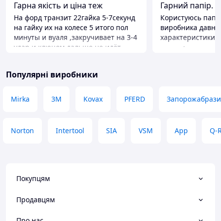
Гарна якість и ціна теж
Гарний папір.
На форд транзит 22гайка 5-7секунд
Користуюсь папе
на гайку их на колесе 5 итого пол
виробника давнень
минуты и вуаля ,закручивает на 3-4
характеристики н
удар и ключом дальше не идёт
Недоліки
товаром доволен больше чем,дякую
Мало, завжди хоч
и за быструю доставку теж👍🔥
Популярні виробники
Переваги
Всё супер это точно немецкий!!!
Mirka
3М
Kovax
PFERD
Запорожабрази
Недоліки
Немае
Norton
Intertool
SIA
VSM
App
Q-
Покупцям
Продавцям
Про нас