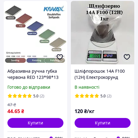
Абразивна ручна губка
Шліфпорошок 14А F100
червона RED 123*98*13
(12Н) Електрокорунд
мм FINE P360-400
нормальний (сірий)
Готово до відправки
В наявності
5.0
(2)
5.0
(2)
47
₴
44
.65
₴
120
₴/кг
Купити
Купити