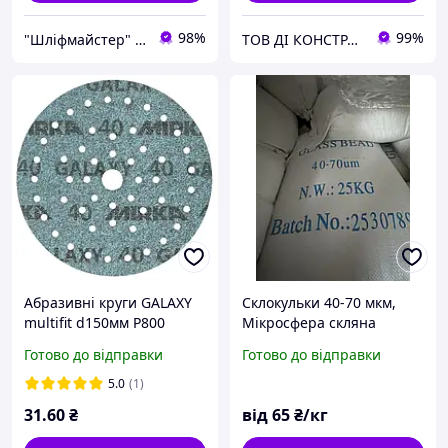
98%
99%
"Шліфмайстер" Інтернет-магазин
ТОВ ДІ КОНСТРАКШН
Абразивні круги GALAXY
Склокульки 40-70 мкм,
multifit d150мм P800
Мікросфера скляна
MIRKA
Фракція 40-70 мкм,
Готово до відправки
Готово до відправки
Скляна дріб для
струминної обробки
5.0
(1)
(Китай)
31
.60
₴
від
65
₴/кг