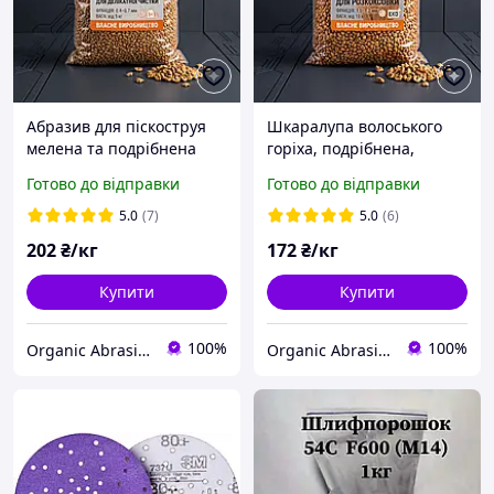
Абразив для піскоструя
Шкаралупа волоського
мелена та подрібнена
горіха, подрібнена,
шкарлупа волоського
мелена для піскоструя та
Готово до відправки
Готово до відправки
горіху розмір 0,4 - 0,7 мм
галтовки розмір гранули
1,0- 1,2 мм, вага 10 кг
5.0
(7)
5.0
(6)
202
₴/кг
172
₴/кг
Купити
Купити
100%
100%
Organic Abrasives
Organic Abrasives