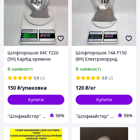
Шліфпорошок 64С F220
Шліфпорошок 14А F150
(5Н) Карбід кремнію
(8Н) Електрокорунд
ЗЕЛЕНИЙ
нормальний (сірий)
В наявності
В наявності
5.0
(2)
5.0
(2)
150
₴/упаковка
120
₴/кг
Купити
Купити
98%
98%
"Шліфмайстер" Інтернет-магазин
"Шліфмайстер" Інтернет-магазин