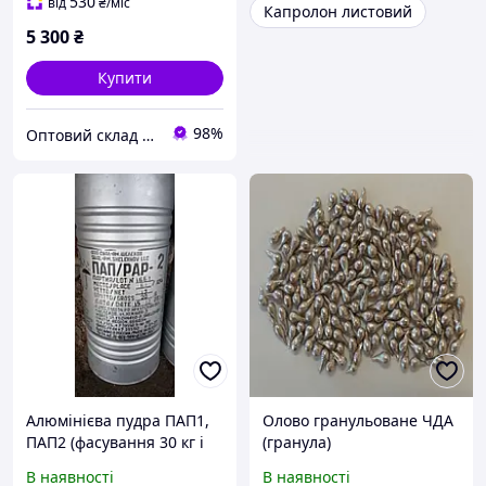
530
від
₴
/міс
Капролон листовий
5 300
₴
Купити
98%
Оптовий склад будматеріалів (semin.lviv.ua)
Алюмінієва пудра ПАП1,
Олово гранульоване ЧДА
ПАП2 (фасування 30 кг і
(гранула)
35 кг)
В наявності
В наявності