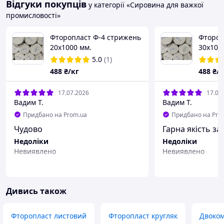
Відгуки покупців
у категорії «Сировина для важкої
промисловості»
Фторопласт Ф-4 стрижень
Фтороп
20х1000 мм.
30х100
5.0
(1)
488
₴/кг
488
₴/к
17.07.2026
17.07
Вадим Т.
Вадим Т.
Придбано на Prom.ua
Придбано на Pro
Чудово
Гарна якість за 
Недоліки
Недоліки
Невиявлено
Невиявлено
Дивись також
Фторопласт листовий
Фторопласт кругляк
Двоком