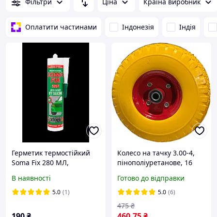
Фільтри
Ціна
Країна виробник
Оплатити частинами
Індонезія
Індія
Герметик термостійкий
Колесо на тачку 3.00-4,
Soma Fix 280 МЛ,
пінополіуретанове, 16
фарбований (350 °C)
вісь
В наявності
Готово до відправки
5.0
(1)
5.0
(6)
475
₴
190
₴
460
.75
₴