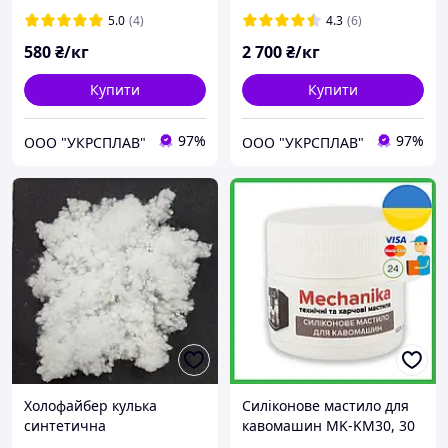
5.0
(4)
4.3
(6)
580
₴/кг
2 700
₴/кг
Купити
Купити
97%
97%
OOO "УКРСПЛАВ"
OOO "УКРСПЛАВ"
Холофайбер кулька
Силіконове мастило для
синтетична
кавомашин MK-KM30, 30
г.