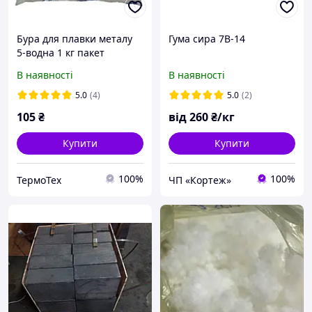
Бура для плавки металу
Гума сира 7В-14
5-водна 1 кг пакет
MyChem для кування
В наявності
В наявності
5.0
(4)
5.0
(2)
105
₴
від
260
₴/кг
Купити
Купити
100%
100%
ТермоТех
ЧП «Кортеж»