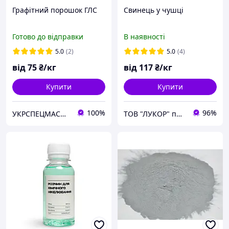
Графітний порошок ГЛС
Свинець у чушці
Готово до відправки
В наявності
5.0
(2)
5.0
(4)
від
75
₴/кг
від
117
₴/кг
Купити
Купити
100%
96%
УКРСПЕЦМАСЛА ТД, ТОВ
ТОВ "ЛУКОР" продаємо якісну продукцію за доступними цінами