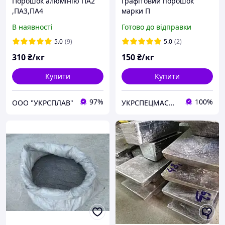
Порошок алюмінію ПА2
Графітовий порошок
,ПА3,ПА4
марки П
В наявності
Готово до відправки
5.0
(9)
5.0
(2)
310
₴/кг
150
₴/кг
Купити
Купити
97%
100%
OOO "УКРСПЛАВ"
УКРСПЕЦМАСЛА ТД, ТОВ