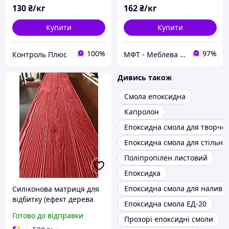
130
₴/кг
162
₴/кг
Купити
Купити
100%
97%
Контроль Плюс
МФТ - Меблева фурнітура і текстиль
Дивись також
Смола епоксидна
Капролон
Епоксидна смола для творчос
Епоксидна смола для стільни
Поліпропілен листовий
Епоксидка
Епоксидна смола для наливни
Силіконова матриця для
відбитку (ефект дерева
Епоксидна смола ЕД-20
"три дошки") на фасаді
Готово до відправки
Прозорі епоксидні смоли
,30см*180см