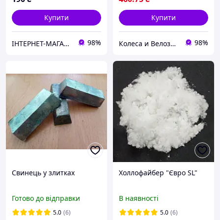
Купити
Купити
98%
98%
ІНТЕРНЕТ-МАГАЗИН Партнер
Колеса и Велозапчасти
Свинець у злитках
Холлофайбер "Євро SL"
Готово до відправки
В наявності
5.0
(6)
5.0
(6)