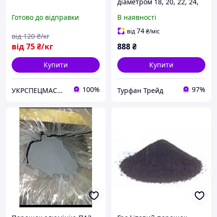
діаметром 18, 20, 22, 24,
25, 28, 30, 33, 35, 38, 40,
Готово до відправки
В наявності
50, 60мм
74
від
₴
/міс
від
120
₴/кг
від
75
₴/кг
888
₴
Купити
Купити
100%
97%
УКРСПЕЦМАСЛА ТД, ТОВ
Турфан Трейд