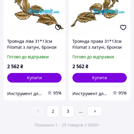
Троянда ліва 31*13см
Троянда права 31*13см
Filomat з латуні, бронзи
Filomat з латуні, бронзи
для пам'ятників
для пам'ятників
Готово до відправки
Готово до відправки
2 562
₴
2 562
₴
Купити
Купити
95%
95%
Инструмент для камнеобработки
Инструмент для камнеобработки
1
2
3
...
Показано 1 - 29 товарів з 9000+