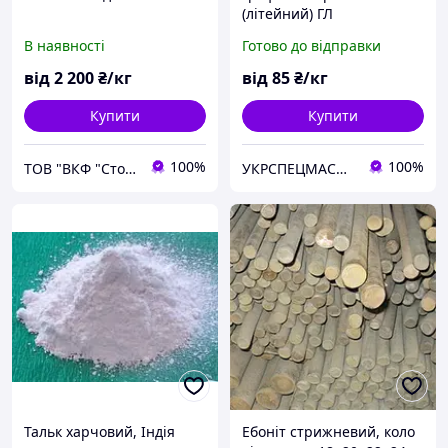
(літейний) ГЛ
В наявності
Готово до відправки
від
2 200
₴/кг
від
85
₴/кг
Купити
Купити
100%
100%
ТОВ "ВКФ "Столична Металопромислова Компанія"
УКРСПЕЦМАСЛА ТД, ТОВ
Тальк харчовий, Індія
Ебоніт стрижневий, коло