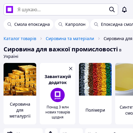
Смола епоксидна
Капролон
Епоксидна смол
Каталог товарів
Сировина та матеріали
Сировина для важкої промисловості
в
Україні
Завантажуй
додаток
Сировина
Синте
Понад 3 млн
для
Полімери
нових товарів
смо
металургії
щодня