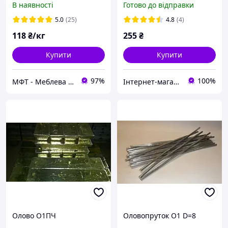
В наявності
Готово до відправки
5.0
(25)
4.8
(4)
118
₴/кг
255
₴
Купити
Купити
97%
100%
МФТ - Меблева фурнітура і текстиль
Інтернет-магазин силіконових мастил “Mechanika”
Олово О1ПЧ
Оловопруток О1 D=8