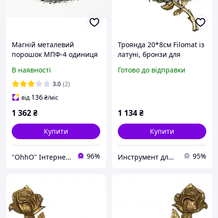
Магній металевий
Троянда 20*8см Filomat із
порошок МПФ-4 одиниця
латуні, бронзи для
виміру 100 г
пам'ятників
В наявності
Готово до відправки
3.0
(2)
136
від
₴
/міс
1 362
₴
1 134
₴
Купити
Купити
96%
95%
"OhhO" Інтернет-магазин
Инструмент для камнеобработки