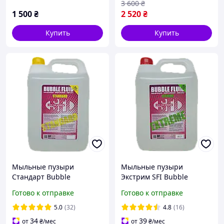
3 600
₴
1 500
₴
2 520
₴
Купить
Купить
Мыльные пузыри
Мыльные пузыри
Стандарт Bubble
Экстрим SFI Bubble
Standard 5л
Extreme 5л
Готово к отправке
Готово к отправке
5.0
(32)
4.8
(16)
34
39
от
₴
/мес
от
₴
/мес