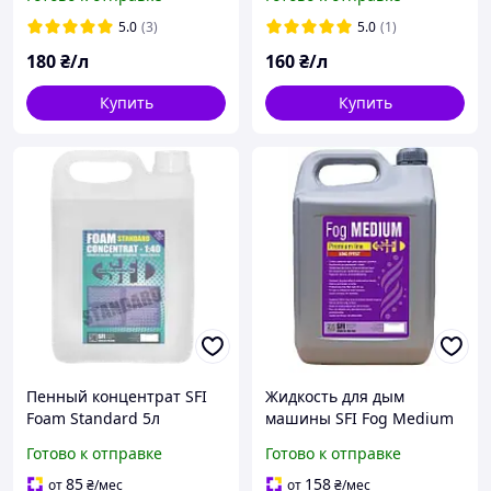
5.0
(3)
5.0
(1)
180
₴/л
160
₴/л
Купить
Купить
Пенный концентрат SFI
Жидкость для дым
Foam Standard 5л
машины SFI Fog Medium
Premium 5 л
Готово к отправке
Готово к отправке
85
158
от
₴
/мес
от
₴
/мес