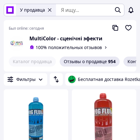
У продавца
Был online:
сегодня
MultiColor - сценічні эфекти
100% положительных отзывов
Каталог продавца
Отзывы о продавце
954
Конт
Фильтры
Бесплатная доставка Rozetk