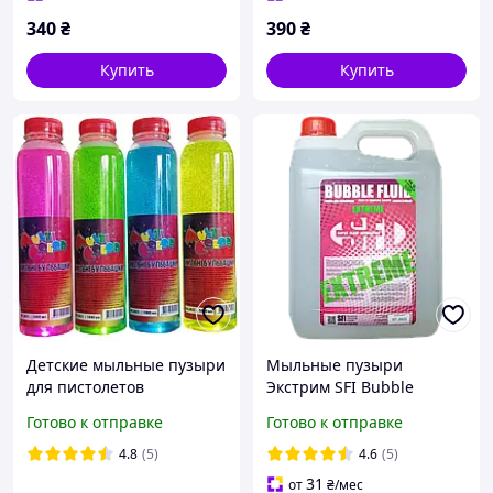
340
₴
390
₴
Купить
Купить
Детские мыльные пузыри
Мыльные пузыри
для пистолетов
Экстрим SFI Bubble
"MultiColor" (0.5л)
Extreme 3л
Готово к отправке
Готово к отправке
4.8
(5)
4.6
(5)
31
от
₴
/мес