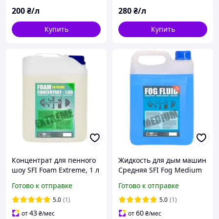
200
₴/л
280
₴/л
Купить
Купить
Концентрат для пенного
Жидкость для дым машин
шоу SFI Foam Extreme, 1 л
Средняя SFI Fog Medium
5л
Готово к отправке
Готово к отправке
5.0
(1)
5.0
(1)
43
60
от
₴
/мес
от
₴
/мес