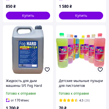
850
₴
1 580
₴
Купить
Купить
Жидкость для дым
Детские мыльные пузыри
машины SFI Fog Hard
для пистолетов
Premium 5 л
"MultiColor" 1 л
Готово к отправке
Готово к отправке
170
от
₴
/мес
4.5
(26)
1 700
₴
70
₴