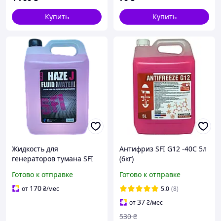
Купить
Купить
Жидкость для
Антифриз SFI G12 -40C 5л
генераторов тумана SFI
(6кг)
Haze J 5L
Готово к отправке
Готово к отправке
170
от
₴
/мес
5.0
(8)
37
от
₴
/мес
530
₴