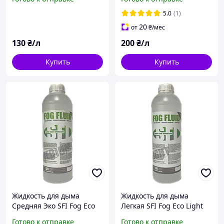
5.0
(1)
20
от
₴
/мес
130
₴/л
200
₴/л
Купить
Купить
Жидкость для дыма
Жидкость для дыма
Средняя Эко SFI Fog Eco
Легкая SFI Fog Eco Light
Medium 1л
1л
Готово к отправке
Готово к отправке