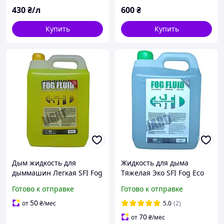
430
₴/л
600
₴
Купить
Купить
Дым жидкость для
Жидкость для дыма
дыммашин Легкая SFI Fog
Тяжелая Эко SFI Fog Eco
Light 5л
Hard 5л
Готово к отправке
Готово к отправке
50
от
₴
/мес
5.0
(2)
70
от
₴
/мес