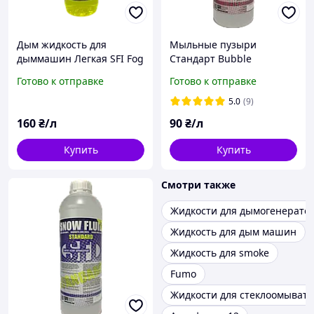
Дым жидкость для
Мыльные пузыри
дыммашин Легкая SFI Fog
Стандарт Bubble
Light 1л
Standard 1л
Готово к отправке
Готово к отправке
5.0
(9)
160
₴/л
90
₴/л
Купить
Купить
Смотри также
Жидкости для дымогенерато
Жидкость для дым машин
Жидкость для smoke
Fumo
Жидкости для стеклоомывате