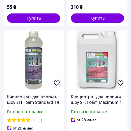
55
₴
310
₴
Купить
Купить
Концентрат для пенного
Концентрат для пенного
шоу SFI Foam Standard 1л
шоу SFI Foam Maximum 1
л
Готово к отправке
Готово к отправке
28
5.0
(1)
от
₴
/мес
20
от
₴
/мес