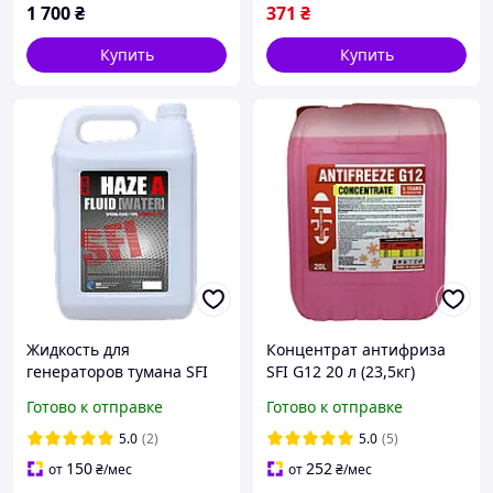
1 700
₴
371
₴
Купить
Купить
Жидкость для
Концентрат антифриза
генераторов тумана SFI
SFI G12 20 л (23,5кг)
Haze "A" Fluid Water 5л
Готово к отправке
Готово к отправке
5.0
(2)
5.0
(5)
150
252
от
₴
/мес
от
₴
/мес