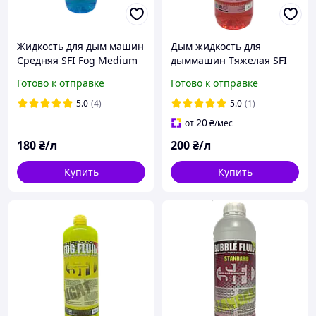
Жидкость для дым машин
Дым жидкость для
Средняя SFI Fog Medium
дыммашин Тяжелая SFI
1л
Fog Hard 1л
Готово к отправке
Готово к отправке
5.0
(4)
5.0
(1)
20
от
₴
/мес
180
₴/л
200
₴/л
Купить
Купить