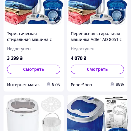
Туристическая
Переносная стиральная
стиральная машина с
машинка Adler AD 8051 с
отжимом Adler AD 8051
центрифугой и
Недоступен
Недоступен
(400 Вт, Польша)
мощностью 400 Вт для
путешествий и дачи
3 299
₴
4 070
₴
Смотреть
Смотреть
87%
88%
Интернет магазин Fiskars в Украине
PeperShop