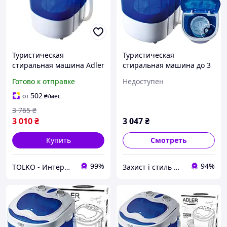
Туристическая
Туристическая
стиральная машина Adler
стиральная машина до 3
AD 8051
кг с центрифугой 400 Вт
Готово к отправке
Недоступен
для путешествий
компактная синий Adler
502
от
₴
/мес
SE1690
3 765
₴
3 010
₴
3 047
₴
Купить
Смотреть
99%
94%
TOLKO - Интернет-Магазин
Захист і стиль — в одному магазині