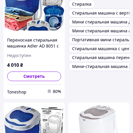
Стиралка
Стиральная машина с вертик
Мини стиральная машина дл
Мини стиральная машина ав
Портативная мини стиральн
Переносная стиральная
машинка Adler AD 8051 с
Стиральная машинка с цент
центрифугой и
Недоступен
Стиральная машина перено
мощностью 400 Вт для
путешествий
4 010
₴
Мини-стиральная машина 2
Смотреть
80%
Toneshop