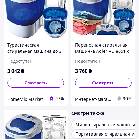
Туристическая
Переносная стиральная
стиральная машина до 3
машинка Adler AD 8051 с
кг с центрифугой 400 Вт
центрифугой и
Недоступен
Недоступен
переносная Adler синий
мощностью 400 Вт для
путешествий Nov
3 042
₴
3 760
₴
Смотреть
Смотреть
97%
90%
HomeMix Market
Интернет-магазин "NovaX"
Смотри также
Мини стиральные машины
Портативная стиральная ма