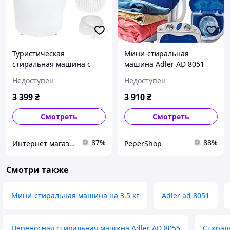
Туристическая
Мини-стиральная
стиральная машина с
машина Adler AD 8051
отжимом Adler AD 8055
для кемпинга с функцией
Недоступен
Недоступен
(150 Вт, Польша)
быстрой стирки и
компактным дизайном
3 399
₴
3 910
₴
Смотреть
Смотреть
87%
88%
Интернет магазин Fiskars в Украине
PeperShop
Смотри также
Мини-стиральная машина на 3.5 кг
Adler ad 8051
Переносная стиральная машина Adler AD 8055
Стирал