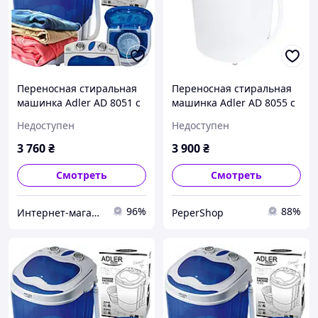
Переносная стиральная
Переносная стиральная
машинка Adler AD 8051 с
машинка Adler AD 8055 с
центрифугой и
центрифугой и
Недоступен
Недоступен
мощностью 400 Вт для
мощностью 150 Вт для
путешествий Vto
путешествий
3 760
₴
3 900
₴
Смотреть
Смотреть
96%
88%
Интернет-магазин "Vtorboo"
PeperShop