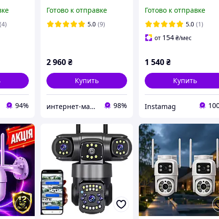
тчиком
Imou Cruiser 2 5MP
Smart Camera Dual
вке
Готово к отправке
Готово к отправке
WIFI IPC-GS7EP-5M0WE
View 8MP BESDER A20
IP
(4)
5.0
(9)
5.0
(1)
ма
154
от
₴
/мес
2 960
₴
1 540
₴
ь
Купить
Купить
94%
98%
10
интернет-магазин "Техномаркет"
Instamag