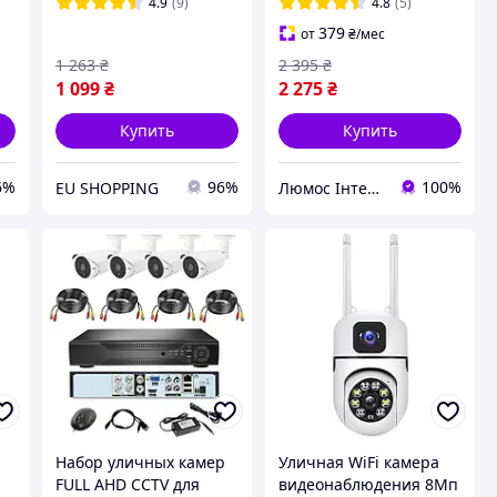
IMOU
4.9
(9)
4.8
(5)
379
от
₴
/мес
1 263
₴
2 395
₴
1 099
₴
2 275
₴
Купить
Купить
6%
96%
100%
EU SHOPPING
Люмос Інтеріор
Набор уличных камер
Уличная WiFi камера
FULL AHD CCTV для
видеонаблюдения 8Мп