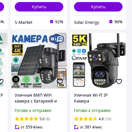
Купить
Купить
6%
92%
96%
S-Market
Solar Energy
IP
Уличная 8МП WiFi
Уличная Wi-FI IP
камера с батареей и
Камера
H
солнечной панелью
видеонаблюдения 9MP
Готово к отправке
Готово к отправке
а
Besder A20 8MP EU
ICSEE поворотная
бинокулярная с тремя
5.0
(8)
4.9
(10)
объективами 8Х зум TIP
359
381
от
₴
/мес
от
₴
/мес