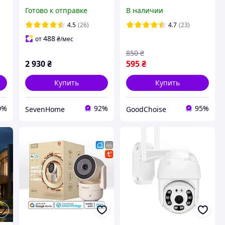
видеонаблюдения 4
Dual Lens E10
Готово к отправке
В наличии
H
камеры 4 Мп
наблюдения
Поворотная вайфай
4.5
(26)
4.7
(23)
видеокамера
488
от
₴
/мес
850
₴
2 930
₴
595
₴
Купить
Купить
0%
92%
95%
SevenHome
GoodChoise