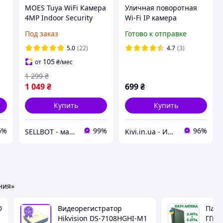
MOES Tuya WiFi Камера
Уличная поворотная
4MP Indoor Security
Wi-Fi IP камера
Мп
Camera with Night
видеонаблюдения с
Под заказ
Готово к отправке
Vision and Motion
датчиком движения,
Detection Google Home,
аудио и ночным
5.0
(22)
4.7
(3)
Alexa (WCM-P52)
видением V720
105
от
₴
/мес
(Додаток)
1 299
₴
1 049
₴
699
₴
Купить
Купить
6%
99%
96%
SELLBOT - магазин розумної техніки
Kivi.in.ua - Интернет-магазин
ния»
D
Видеорегистратор
Патч 
Hikvision DS-7108HGHI-M1
ГГц +