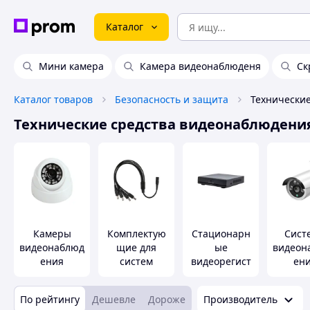
Каталог
Мини камера
Камера видеонаблюденя
Ск
Каталог товаров
Безопасность и защита
Технические средства видеонаблюдени
Камеры
Комплектую
Стационарн
Сист
видеонаблюд
щие для
ые
видеон
ения
систем
видеорегист
ен
видеонаблюд
раторы
ения
По рейтингу
Дешевле
Дороже
Производитель