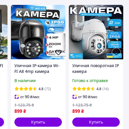
FI
Уличная IP-камера Wi-
Уличная поворотная IP
FI А8 4mp камера
камера
видеонаблюдения
видеонаблюдения WiFi
В наличии
Готово к отправке
ns
черная
N3 6913 - 2mp ICSee -
камера наружного
4.8
(72)
4.8
(16)
наблюдения для дома
90
90
от
₴
/мес
от
₴
/мес
1 123
.75
₴
1 123
.75
₴
899
₴
899
₴
Купить
Купить