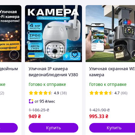
 двойным
Уличная IP камера
Уличная охранная WI
видеонаблюдения V380
камера
,
PRO поворотная 4 МП с
видеонаблюдения
вке
Готово к отправке
Готово к отправке
удаленным доступом
(6MP, Full HD) Dual Le
G33 с
WiFi наружного
/ (6MP, Full HD) Dual
(2)
4.9
(38)
4.7
(66)
наблюдения
Lens / Поворотная IP
95
от
₴
/мес
камеры
камера наблюдения
1 186
.25
₴
1 421
.90
₴
949
₴
995
.33
₴
ь
Купить
Купить