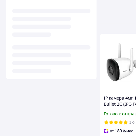
IP камера 4мп
Bullet 2C (IPC-F
Готово к отпра
5.0
189
от
₴
/мес