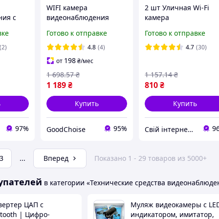
а
WIFI камера
2 шт Уличная Wi-Fi
ния с
видеонаблюдения
камера
/ip
15Мп с 4 объективами,
видеонаблюдения 6
вке
Готово к отправке
Готово к отправке
одная
AH-ZQ11, Черная /
Q13 / Поворотная
Поворотная IP камера /
камера с двойной
(2)
4.8
(4)
4.7
(30)
ния для
Уличная камера
линзой / Вайфай
198
от
₴
/мес
ы
наблюдения
камера
1 698
.57
₴
1 157
.14
₴
1 189
₴
810
₴
ь
Купить
Купить
97%
95%
9
GoodChoise
Свій інтернет магазин
3
...
Вперед
Показано 1 - 29 товаров из 5000+
упателей
в категории «Технические средства видеонаблюде
вертер ЦАП с
Муляж видеокамеры с LE
tooth | Цифро-
индикатором, имитатор,