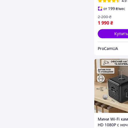
4.9
199
от
₴
/мес
2 200
₴
1 990
₴
Купит
ProCamUA
Мини Wi-Fi кам
HD 1080P с но