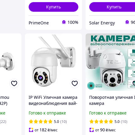
Купить
Купить
100%
9
PrimeOne
Solar Energy
 Imou
IP WiFi Уличная камера
Поворотная уличная 
42P)
видеонаблюдения вай-
камера
фай купольная iCsee
видеонаблюдения 19
вке
Готово к отправке
Готово к отправке
4mp Besder
WiFi, 5 X ZOOM камер
360
(22)
5.0
(10)
5.0
(10)
182
90
от
₴
/мес
от
₴
/мес