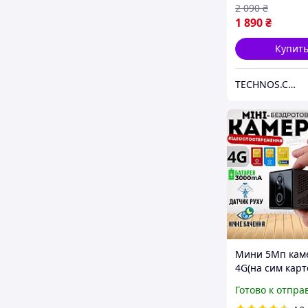
2 090
₴
1 890
₴
Купит
TECHNOS.COM.UA
Мини 5Мп кам
4G(на сим карте
встроенной ба
Готово к отпра
3000мАч