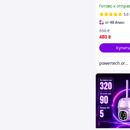
видением и да
Готово к отпра
движения
беспроводная 
5.0
камера для до
48
от
₴
/мес
550
₴
480
₴
Купит
powertech.org.ua