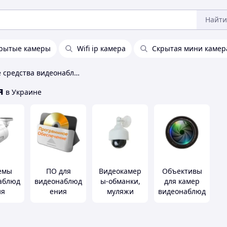
Найти
рытые камеры
Wifi ip камера
Скрытая мини камер
Технические средства видеонаблюдения
я
в Украине
емы
ПО для
Видеокамер
Объективы
аблюд
видеонаблюд
ы-обманки,
для камер
ия
ения
муляжи
видеонаблюд
ения