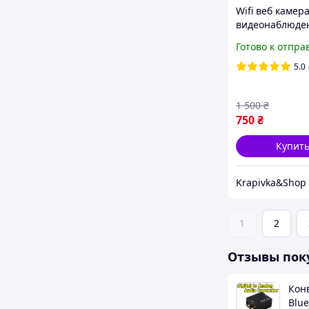
Wifi веб камер
видеонаблюде
поддержкой tcp
Готово к отпра
(5Мп) Беспров
wifi камера
5.0
видеонаблюде
дома, ip камер
1 500
₴
уличные
750
₴
Купит
Krapivka&Shop
1
2
Отзывы пок
Кон
Blue