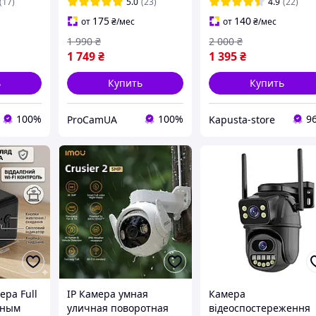
видение IP66
видеокамера 8 mp с
(17)
5.0
(23)
4.9
(22)
двумя объективами
175
140
от
₴
/мес
от
₴
/мес
1 990
₴
2 000
₴
1 749
₴
1 395
₴
ь
Купить
Купить
100%
100%
9
ProCamUA
Kapusta-store
ера Full
IP Камера умная
Камера
чным
уличная поворотная
відеоспостереження