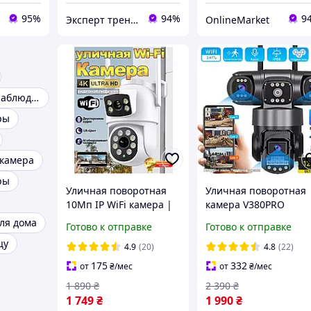
95%
94%
9
Эксперт трендовых товаров top-expert.com.ua
OnlineMarket
Камера видеонаблюденя
ры
 камера
ры
Уличная поворотная
Уличная поворотная
10Мп IP WiFi камера |
камера V380PRO
Двойная камера | 360°
видеонаблюдения на
ля дома
Готово к отправке
Готово к отправке
обзор | Ночное
линзы 12MP HD WIFI
цу
видение | IP66
PTZ 10X
4.9
(20)
4.8
(22)
175
332
от
₴
/мес
от
₴
/мес
1 890
₴
2 390
₴
1 749
₴
1 990
₴