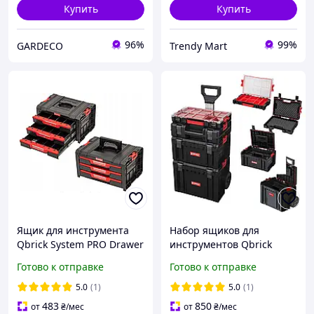
Купить
Купить
96%
99%
GARDECO
Trendy Mart
Ящик для инструмента
Набор ящиков для
Qbrick System PRO Drawer
инструментов Qbrick
3 Toolbox Basic
System PRO Set 3
Готово к отправке
Готово к отправке
(5901238257455) KM
(5901238255963) KM
5.0
(1)
5.0
(1)
483
850
от
₴
/мес
от
₴
/мес