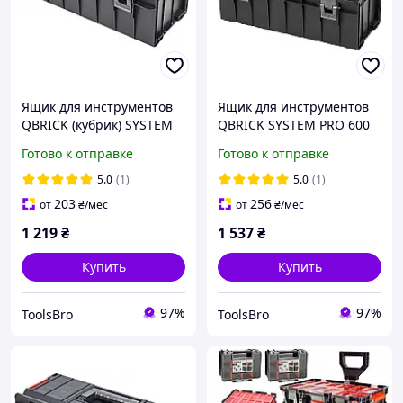
Ящик для инструментов
Ящик для инструментов
QBRICK (кубрик) SYSTEM
QBRICK SYSTEM PRO 600
PRO 600 BASIC (545 х 270 х
PROFI Размер : 545 x 270 x
Готово к отправке
Готово к отправке
230 мм)
246
5.0
(1)
5.0
(1)
203
256
от
₴
/мес
от
₴
/мес
1 219
₴
1 537
₴
Купить
Купить
97%
97%
ToolsBro
ToolsBro