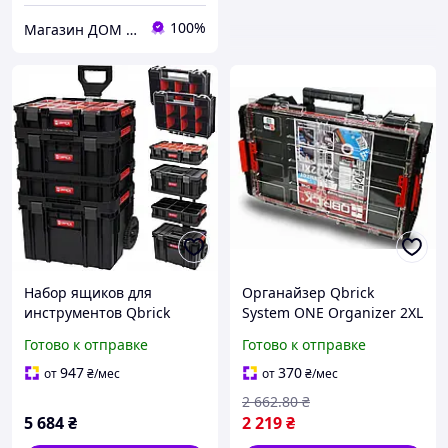
100%
Магазин ДОМ КОМФОРТА
Набор ящиков для
Органайзер Qbrick
инструментов Qbrick
System ONE Organizer 2XL
System TWO Set 6in1
2.0 MFI (5901238256946)
Готово к отправке
Готово к отправке
DL
947
370
от
₴
/мес
от
₴
/мес
2 662
.80
₴
5 684
₴
2 219
₴