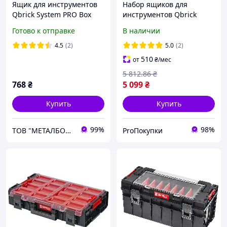
Ящик для инструментов
Набор ящиков для
Qbrick System PRO Box
инструментов Qbrick
130 2.0
System PRO Set 3
Готово к отправке
В наличии
(SKRQPROB1302CZAPG003)
(5901238255963)
4.5
(2)
5.0
(2)
510
от
₴
/мес
5 812
.86
₴
768
₴
5 099
₴
Купить
Купить
99%
98%
ТОВ "МЕТАЛБОКС"
ProПокупки