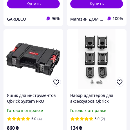
Купить
Купить
96%
100%
GARDECO
Магазин ДОМ КОМФОРТА
Ящик для инструментов
Набор адаптеров для
Qbrick System PRO
аксессуаров Qbrick
Toolcase (5901238254232)
System Custom
Готово к отправке
Готово к отправке
Connectors Set 3,
Z260615PG011
5.0
(4)
5.0
(2)
860
₴
134
₴