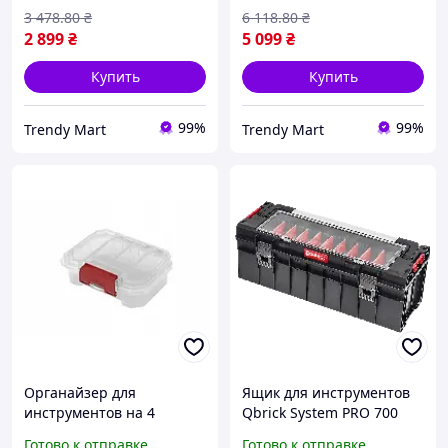
3 478
.80
₴
6 118
.80
₴
2 899
₴
5 099
₴
Купить
Купить
99%
99%
Trendy Mart
Trendy Mart
Органайзер для
Ящик для инструментов
инструментов на 4
Qbrick System PRO 700
отделения Qbrick System
Expert
Готово к отправке
Готово к отправке