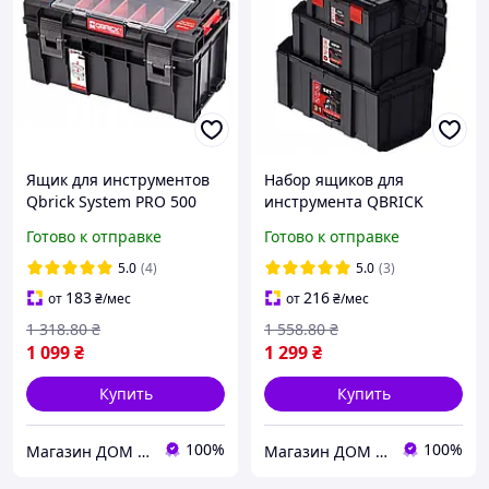
Ящик для инструментов
Набор ящиков для
Qbrick System PRO 500
инструмента QBRICK
Expert (5901238250012) DL
REGULAR R-BOX SET:
Готово к отправке
Готово к отправке
19+16+13 (5901238253938)
DL
5.0
(4)
5.0
(3)
183
216
от
₴
/мес
от
₴
/мес
1 318
.80
₴
1 558
.80
₴
1 099
₴
1 299
₴
Купить
Купить
100%
100%
Магазин ДОМ КОМФОРТА
Магазин ДОМ КОМФОРТА