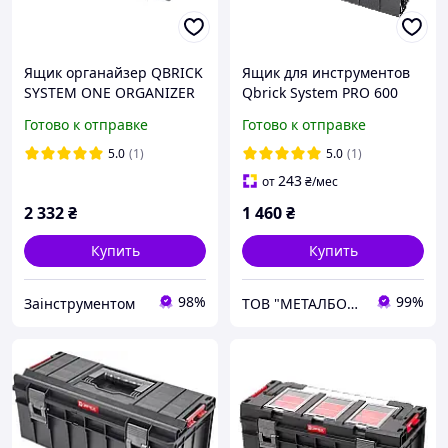
Ящик органайзер QBRICK
Ящик для инструментов
SYSTEM ONE ORGANIZER
Qbrick System PRO 600
XL 582 x 387 x 131
Expert
Готово к отправке
Готово к отправке
(SKRQPRO600CZAPG003)
5.0
(1)
5.0
(1)
243
от
₴
/мес
2 332
₴
1 460
₴
Купить
Купить
98%
99%
Заінструментом
ТОВ "МЕТАЛБОКС"