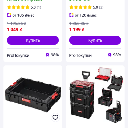
(5901238258599)
5.0
(1)
5.0
(3)
105
120
от
₴
/мес
от
₴
/мес
1 195
.86
₴
1 366
.86
₴
1 049
₴
1 199
₴
Купить
Купить
98%
98%
ProПокупки
ProПокупки