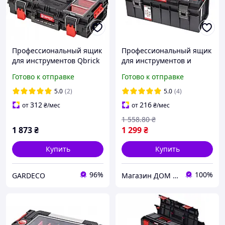
Профессиональный ящик
Профессиональный ящик
для инструментов Qbrick
для инструментов и
System PRIME TOOLBOX
мелочей Qbrick System
Готово к отправке
Готово к отправке
150 PROFI, IP66
PRO 600 Expert (Польша)
DL
5.0
(2)
5.0
(4)
312
216
от
₴
/мес
от
₴
/мес
1 558
.80
₴
1 873
₴
1 299
₴
Купить
Купить
96%
100%
GARDECO
Магазин ДОМ КОМФОРТА