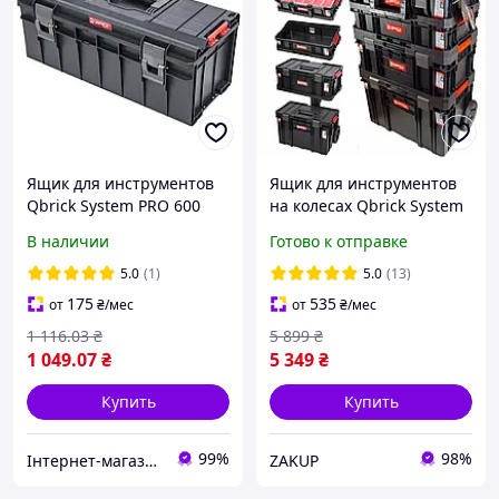
Ящик для инструментов
Ящик для инструментов
Qbrick System PRO 600
на колесах Qbrick System
Basic (5901238251385)
Two Set QS 6in1
В наличии
Готово к отправке
(mrk)
5.0
(1)
5.0
(13)
175
535
от
₴
/мес
от
₴
/мес
1 116
.03
₴
5 899
₴
1 049
.07
₴
5 349
₴
Купить
Купить
99%
98%
Інтернет-магазин "Marke"
ZAKUP