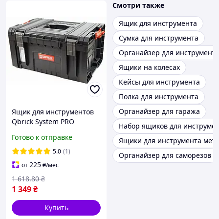
Смотри также
Ящик для инструмента
Сумка для инструмента
Органайзер для инструмент
Ящики на колесах
Кейсы для инструмента
Полка для инструмента
Органайзер для гаража
Ящик для инструментов
Qbrick System PRO
Набор ящиков для инструме
Toolbox 2.0
Готово к отправке
Ящики для инструмента мет
(5901238254249) DL
5.0
(1)
Органайзер для саморезов
225
от
₴
/мес
1 618
.80
₴
1 349
₴
Купить