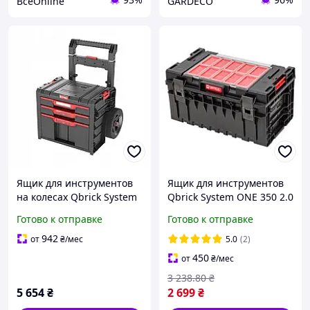
ВсеOnline
GARDECO
Ящик для инструментов
Ящик для инструментов
на колесах Qbrick System
Qbrick System ONE 350 2.0
PRO Cart 2.0 Plus Drawer 3
EXPERT (5901238258261)
Готово к отправке
Готово к отправке
3 выдвижных ящика,
KM
телескопическая ручка
942
от
₴
/мес
5.0
(2)
450
от
₴
/мес
3 238
.80
₴
5 654
₴
2 699
₴