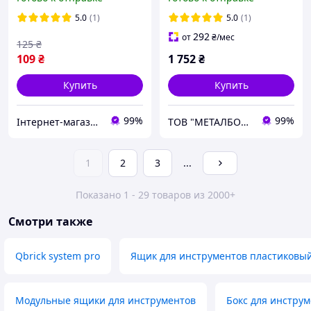
Regular Compact
(SKRQPRO700CZAPG003)
Organizer S TRA
5.0
(1)
5.0
(1)
11х14,5х4,7 см,
292
от
₴
/мес
125
₴
модульный
109
₴
1 752
₴
Купить
Купить
99%
99%
Інтернет-магазин TRINTA
ТОВ "МЕТАЛБОКС"
1
2
3
...
Показано 1 - 29 товаров из 2000+
Смотри также
Qbrick system pro
Ящик для инструментов пластиковы
Модульные ящики для инструментов
Бокс для инстру