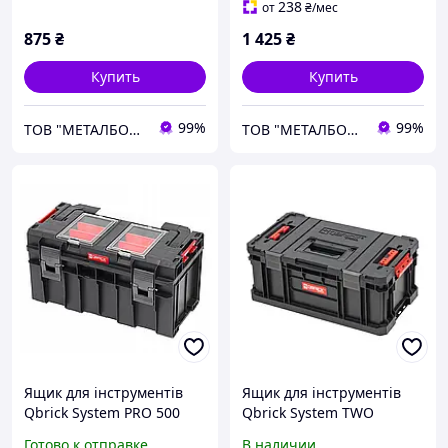
238
от
₴
/мес
875
₴
1 425
₴
Купить
Купить
99%
99%
ТОВ "МЕТАЛБОКС"
ТОВ "МЕТАЛБОКС"
Ящик для інструментів
Ящик для інструментів
Qbrick System PRO 500
Qbrick System TWO
Profi (5901238254225)
Toolbox Plus Vario
Готово к отправке
В наличии