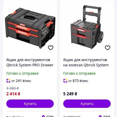
Ящик для инструментов
Ящик для инструментов
Qbrick System PRO Drawer
на колесах Qbrick System
2 Toolbox 2.0 Basic
PRO Cart 2.0 Plus Drawer 2
Готово к отправке
Готово к отправке
(5901238257479)
2 выдвижных ящика,
телескопическая ручка
241
875
от
₴
/мес
от
₴
/мес
3 380
₴
2 414
₴
5 249
₴
Купить
Купить
93%
96%