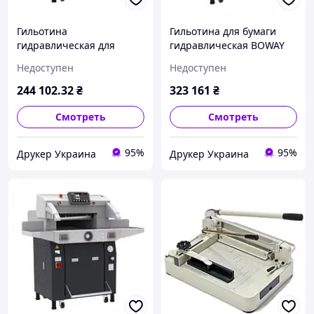
Гильотина
Гильотина для бумаги
гидравлическая для
гидравлическая BOWAY
бумаги BOWAY BW-R5310
BW-R6810 V9, с
Недоступен
Недоступен
V9, с подставкой
подставкой
244 102
.32
₴
323 161
₴
Смотреть
Смотреть
95%
95%
Друкер Украина
Друкер Украина