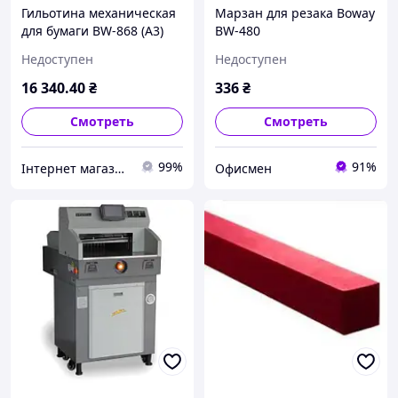
Гильотина механическая
Марзан для резака Boway
для бумаги BW-868 (A3)
BW-480
Недоступен
Недоступен
16 340
.40
₴
336
₴
Смотреть
Смотреть
99%
91%
Інтернет магазин "Папірко"
Офисмен