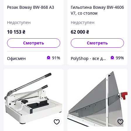
Резак Boway BW-868 A3
Гильотина Boway BW-4606
V7, со столом
Недоступен
Недоступен
10 153
₴
62 000
₴
Смотреть
Смотреть
91%
99%
Офисмен
PolyShop - все для вас и вашего офису