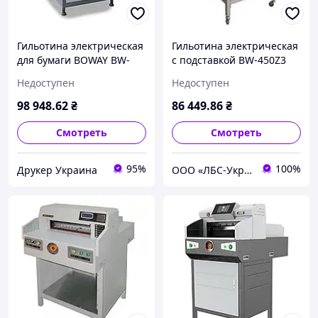
Гильотина электрическая
Гильотина электрическая
для бумаги BOWAY BW-
с подставкой BW-450Z3
4606 V8.2
Недоступен
Недоступен
98 948
.62
₴
86 449
.86
₴
Смотреть
Смотреть
95%
100%
Друкер Украина
ООО «ЛБС-Україна»