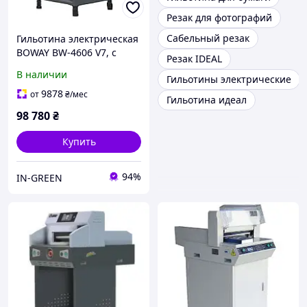
Резак для фотографий
Сабельный резак
Гильотина электрическая
BOWAY BW-4606 V7, с
Резак IDEAL
подставкой
В наличии
Гильотины электрические
9878
от
₴
/мес
Гильотина идеал
98 780
₴
Купить
94%
IN-GREEN