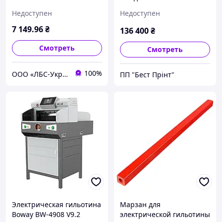
V9.2
Недоступен
Недоступен
7 149
.96
₴
136 400
₴
Смотреть
Смотреть
100%
ООО «ЛБС-Україна»
ПП "Бест Прінт"
Электрическая гильотина
Марзан для
Boway BW-4908 V9.2
электрической гильотины