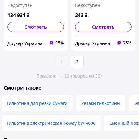
BOWAY BW-450
Недоступен
Недоступен
134 931
₴
243
₴
Смотреть
Смотреть
95%
95%
Друкер Украина
Друкер Украина
1
2
Показано 1 - 29 товаров из 30+
Смотри также
Гильотина для резки бумаги
Резаки гильотины
Эл
Гильотина электрическая boway bw-4606
Сменный нож 