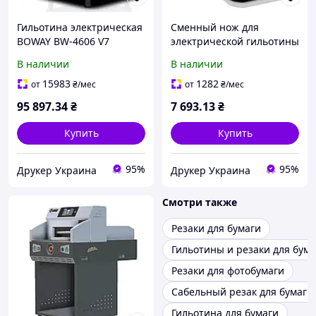
Гильотина электрическая
Сменный нож для
BOWAY BW-4606 V7
электрической гильотины
BOWAY BW-4908 (ADC-72-
В наличии
В наличии
703)
15983
1282
от
₴
/мес
от
₴
/мес
95 897
.34
₴
7 693
.13
₴
Купить
Купить
95%
95%
Друкер Украина
Друкер Украина
Смотри также
Резаки для бумаги
Гильотины и резаки для бума
Резаки для фотобумаги
Сабельный резак для бумаги
Гильотина для бумаги