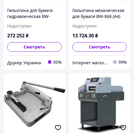
Гильотина для бумаги
Гильотина механическая
гидравлическая BW-
для бумаги BW-868 (A4)
R5610 V9, с подставкой
Недоступен
Недоступен
272 252
₴
13 724
.30
₴
Смотреть
Смотреть
95%
99%
Друкер Украина
Інтернет магазин "Папірко"