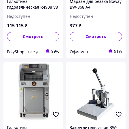
Гильотина
Марзан для резака Boway
гидравлическая R4908 V8
BW-868 A4
Недоступен
Недоступен
115 115
₴
377
₴
Смотреть
Смотреть
99%
91%
PolyShop - все для вас и вашего офису
Офисмен
Гильотина
Закруглитель углов BW-