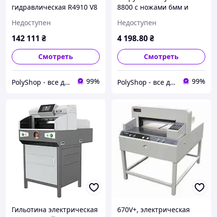
гидравлическая R4910 V8
8800 с ножами 6мм и
10мм
Недоступен
Недоступен
142 111
₴
4 198
.80
₴
Смотреть
Смотреть
99%
99%
PolyShop - все для вас и вашего офису
PolyShop - все для вас и вашего офису
Гильотина электрическая
670V+, электрическая