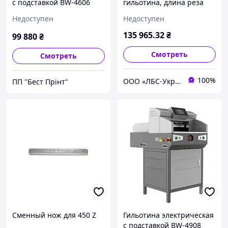
с подставкой BW-4606
гильотина, длина реза
V8.2
670 мм, толщина стопы
Недоступен
Недоступен
80 мм, прижим
электрический.
135 965
.32
₴
99 880
₴
Смотреть
Смотреть
100%
ООО «ЛБС-Україна»
ПП "Бест Прінт"
Сменный нож для 450 Z
Гильотина электрическая
с подставкой BW-4908