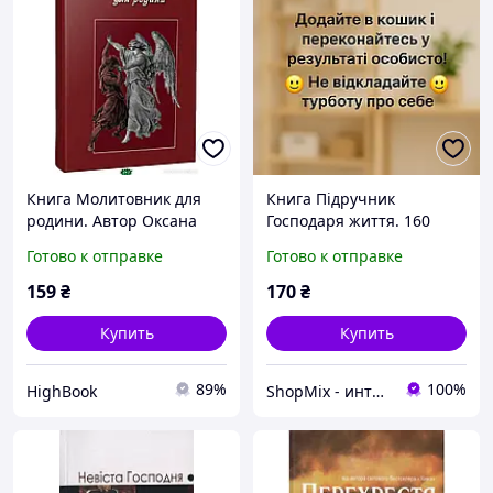
Книга Молитовник для
Книга Підручник
родини. Автор Оксана
Господаря життя. 160
Сапеляк (Укр.) (переплет
уроків - Валерій
Готово к отправке
Готово к отправке
твердый) 2022 г. DC
Синельников 2011 г. DE
159
₴
170
₴
Купить
Купить
89%
100%
HighBook
ShopMix - интернет-магазин сумок и аксессуаров