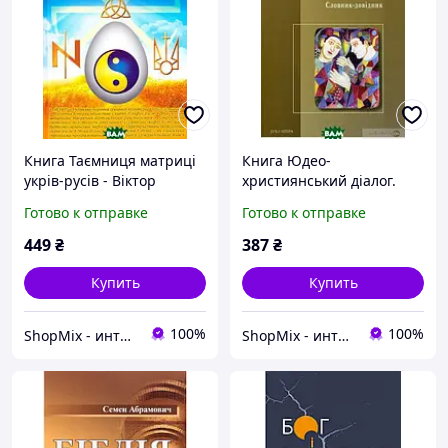
Книга Таємниця матриці
Книга Юдео-
укрів-русів - Віктор
християнський діалог.
Кирунчик 2015 г. DE
Словник-довідник - Леон
Готово к отправке
Готово к отправке
Кленицький 2015 г. DE
449
₴
387
₴
Купить
Купить
100%
100%
ShopMix - интернет-магазин сумок и аксессуаров
ShopMix - интернет-магазин сумок и аксессуаров