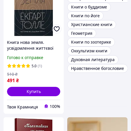
Книги о буддизме
Книги по йоге
Христианские книги
Геометрия
Книги по эзотерике
Книга нова земля.
усвідомлення життєвої
Оккультизм книги
мети - екхарт толле
Готово к отправке
Духовная литература
5.0
(1)
Нравственное богословие
510
₴
491
₴
Купить
100%
Твоя Крамниця