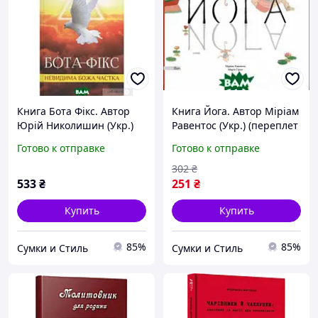
Книга Бота Фікс. Автор
Книга Йога. Автор Міріам
Юрій Николишин (Укр.)
Равентос (Укр.) (переплет
(переплет мягкий) 2013 г.
твердый) 2018 г. 17
Готово к отправке
Готово к отправке
17
302
₴
533
₴
251
₴
Купить
Купить
85%
85%
Сумки и Стиль
Сумки и Стиль