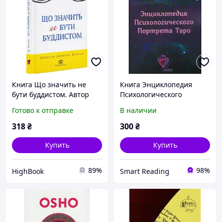
Книга Що значить не
Книга Энциклопедия
бути буддистом. Автор
Психологического
Дзонґсар Джам`янґ
Портрета Таро. Алла
Готово к отправке
В наличии
Кхьєнце (Укр.) (переплет
Хшановская
твердый) 2024 г. DC
318
₴
300
₴
Купить
Купить
89%
98%
HighBook
Smart Reading