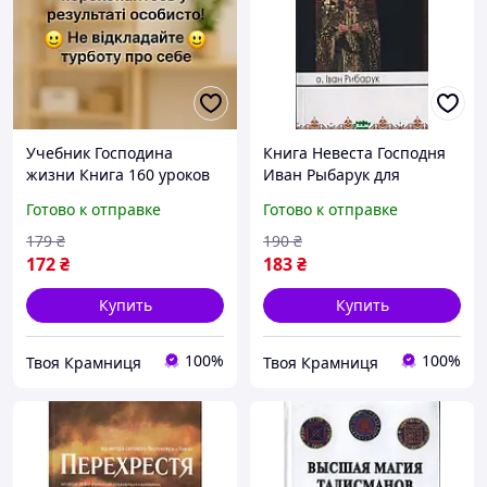
Учебник Господина
Книга Невеста Господня
жизни Книга 160 уроков
Иван Рыбарук для
для
христианского чтения
Готово к отправке
Готово к отправке
самосовершенствования
духовная литература
и личностного роста
179
₴
190
₴
Эзотерика
172
₴
183
₴
Купить
Купить
100%
100%
Твоя Крамниця
Твоя Крамниця