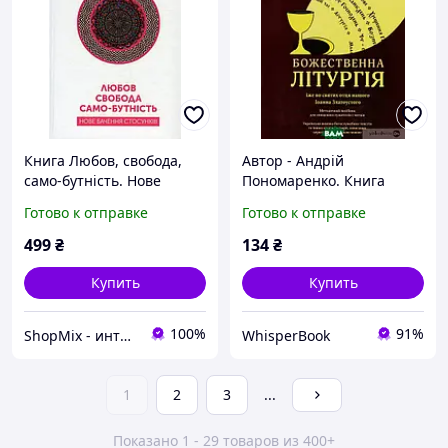
Книга Любов, свобода,
Автор - Андрій
само-бутність. Нове
Пономаренко. Книга
бачення стосунків - Ошо
Божественна літургія
Готово к отправке
Готово к отправке
(Чандра Мохан Раджніш)
(мягк.) D8
2017 г. DE
499
₴
134
₴
Купить
Купить
100%
91%
ShopMix - интернет-магазин сумок и аксессуаров
WhisperBook
1
2
3
...
Показано 1 - 29 товаров из 400+