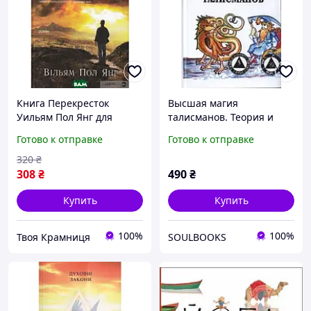
Книга Перекресток
Высшая магия
Уильям Пол Янг для
талисманов. Теория и
самораческая литература
практика
Готово к отправке
Готово к отправке
талисманостроения.
Пирогов Михаил
320
₴
308
₴
490
₴
Купить
Купить
100%
100%
Твоя Крамниця
SOULBOOKS