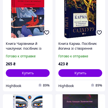
Книга Чарівники й
Книга Карма. Посібник
чаклунки: посібник із
йогина зі створення
магії для початківців.
власної долі. Автор
Готово к отправке
Готово к отправке
Автор Франческа
Садхгуру (Укр.) (переплет
Маттеоні (Укр.) 2023 г. DC
твердый) 2024 г. DC
265
₴
423
₴
Купить
Купить
89%
89%
HighBook
HighBook