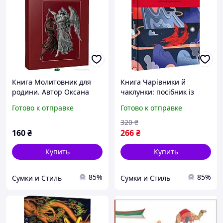
Книга Молитовник для
Книга Чарівники й
родини. Автор Оксана
чаклунки: посібник із
Сапеляк (Укр.) (переплет
магії для початківців.
Готово к отправке
Готово к отправке
твердый) 2022 г. 17
Автор Франческа
Маттеоні (Укр.) 2023 г. 17
320
₴
160
₴
266
₴
Купить
Купить
85%
85%
Сумки и Стиль
Сумки и Стиль