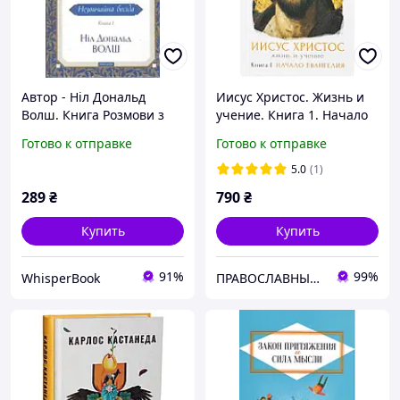
Автор - Ніл Дональд
Иисус Христос. Жизнь и
Волш. Книга Розмови з
учение. Книга 1. Начало
Богом. Незвичайна
Евангелия. Митрополит
Готово к отправке
Готово к отправке
бесіда. 1 (тверд.) 2D
Иларион (Алфеев)
5.0
(1)
289
₴
790
₴
Купить
Купить
91%
99%
WhisperBook
ПРАВОСЛАВНЫЕ КНИГИ — ПОЧТОЙ