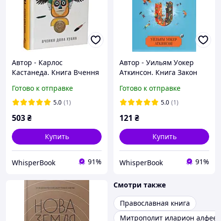
Автор - Карлос
Автор - Уильям Уокер
Кастанеда. Книга Вчення
Аткинсон. Книга Закон
Дона Хуана. Шлях знання
Притяжения и сила
Готово к отправке
Готово к отправке
індіанців Які (тверд.) D8
мысли (мягк.) D8
5.0
(1)
5.0
(1)
503
₴
121
₴
Купить
Купить
91%
91%
WhisperBook
WhisperBook
Смотри также
Православная книга
Митрополит иларион алфеев