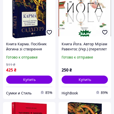
Книга Карма. Посібник
Книга Йога. Автор Міріам
йогина зі створення
Равентос (Укр.) (переплет
власної долі. Автор
твердый) 2018 г. DC
Готово к отправке
Готово к отправке
Садхгуру (Укр.) (переплет
твердый) 2024 г. 17
511
₴
425
₴
250
₴
Купить
Купить
85%
89%
Сумки и Стиль
HighBook