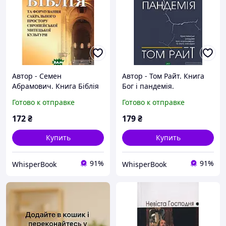
Автор - Семен
Автор - Том Райт. Книга
Абрамович. Книга Біблія
Бог і пандемія.
та формування
Християнські роздуми
Готово к отправке
Готово к отправке
сакрального простору
про коронавірус та його
європейської митецької
наслідки (мягк.) D8
172
₴
179
₴
культури D8
Купить
Купить
91%
91%
WhisperBook
WhisperBook