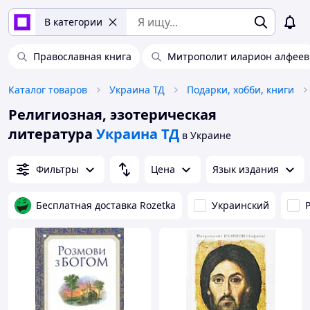
В категории
Православная книга
Митрополит иларион алфеев
Каталог товаров
Украина ТД
Подарки, хобби, книги
Религиозная, эзотерическая
литература
Украина ТД
в Украине
Фильтры
Цена
Язык издания
Бесплатная доставка Rozetka
Украинский